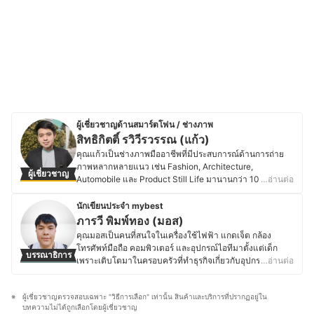
ผู้เชี่ยวชาญด้านสมาร์ตโฟน / ช่างภาพ
สิทธิกิตติ์ รวิวีรวรรณ (แก้ว)
คุณแก้วเป็นช่างภาพมืออาชีพที่มีประสบการณ์ด้านการถ่าย
ภาพหลากหลายแนว เช่น Fashion, Architecture,
ผู้เชี่ยวชาญ
Automobile และ Product Still Life มานานกว่า 10 ปี โดย
…อ่านต่อ
หลังจากกระแสสมาร์ตโฟนถ่ายภาพเริ่มได้รับความนิยม คุณ
แก้วจึงศึกษาการถ่ายด้วยสมาร์ตโฟนอย่างจริงจัง และก่อตั้ง
นักเขียนประจำ mybest
Mobile Photographer เพื่อถ่ายทอดความรู้ เทคนิค และ
ภารวี พิมพ์ทอง (มอส)
อัปเดตเทคโนโลยีกล้องสมาร์ตโฟนและอุปกรณ์เสริมอย่าง
คุณมอสเป็นคนที่สนใจในเครื่องใช้ไฟฟ้า แกดเจ็ต กล้อง
สม่ำเสมอ ปัจจุบันทำงานร่วมกับแบรนด์ชั้นนำอย่าง
โทรศัพท์มือถือ คอมพิวเตอร์ และอุปกรณ์ไอทีมาตั้งแต่เด็ก
บรรณาธิการ
Samsung, OPPO, VIVO, HUAWEI และ Realme ผ่านการรีวิว
เพราะเติบโตมาในครอบครัวที่ทำธุรกิจเกี่ยวกับอุปกรณ์
…อ่านต่อ
สมาร์ตโฟนกว่า 50 รุ่น พร้อมทั้งจัด Workshop และ Present
อิเล็กทรอนิกส์ โดยปัจจุบันยังคงติดตามข่าวสารวงการไอที
สินค้าร่วมกับแบรนด์ต่าง ๆ นอกจากนี้ คุณแก้วยังเปิด
อย่างต่อเนื่อง ไม่ว่าจะเป็นการเปิดตัวอุปกรณ์ใหม่ เทคโนโลยี
Photography Course และบรรยายในมหาวิทยาลัยชั้นนำ
ผู้เชี่ยวชาญตรวจสอบเฉพาะ "วิธีการเลือก" เท่านั้น สินค้าและบริการที่ปรากฏอยู่ใน
ล่าสุด หรือแนวโน้มของตลาดอุปกรณ์อิเล็กทรอนิกส์ นอกจาก
หลายแห่ง ตั้งแต่ปี 2023 จนถึงปัจจุบัน โดยดำรงตำแหน่ง
บทความไม่ได้ถูกเลือกโดยผู้เชี่ยวชาญ
การอัปเดตข้อมูลสินค้าไอทีแล้ว คุณมอสยังชื่นชอบงานช่าง