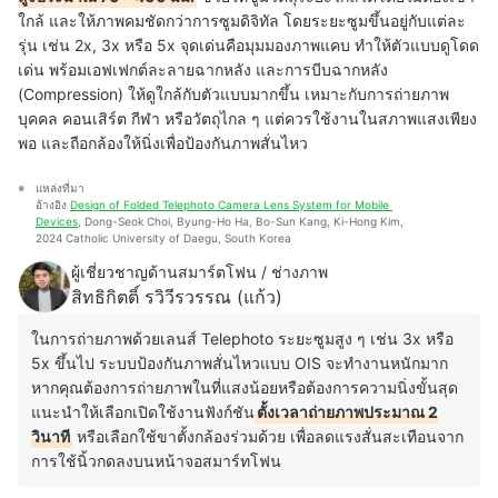
ใกล้ และให้ภาพคมชัดกว่าการซูมดิจิทัล โดยระยะซูมขึ้นอยู่กับแต่ละ
รุ่น เช่น 2x, 3x หรือ 5x จุดเด่นคือมุมมองภาพแคบ ทำให้ตัวแบบดูโดด
เด่น พร้อมเอฟเฟกต์ละลายฉากหลัง และการบีบฉากหลัง
(Compression) ให้ดูใกล้กับตัวแบบมากขึ้น เหมาะกับการถ่ายภาพ
บุคคล คอนเสิร์ต กีฬา หรือวัตถุไกล ๆ แต่ควรใช้งานในสภาพแสงเพียง
พอ และถือกล้องให้นิ่งเพื่อป้องกันภาพสั่นไหว
แหล่งที่มา
อ้างอิง 
Design of Folded Telephoto Camera Lens System for Mobile 
Devices
, Dong-Seok Choi, Byung-Ho Ha, Bo-Sun Kang, Ki-Hong Kim, 
2024 Catholic University of Daegu, South Korea
ผู้เชี่ยวชาญด้านสมาร์ตโฟน / ช่างภาพ
สิทธิกิตติ์ รวิวีรวรรณ (แก้ว)
ในการถ่ายภาพด้วยเลนส์ Telephoto ระยะซูมสูง ๆ เช่น 3x หรือ
5x ขึ้นไป ระบบป้องกันภาพสั่นไหวแบบ OIS จะทำงานหนักมาก
หากคุณต้องการถ่ายภาพในที่แสงน้อยหรือต้องการความนิ่งขั้นสุด
แนะนำให้เลือกเปิดใช้งานฟังก์ชัน
ตั้งเวลาถ่ายภาพประมาณ 2
วินาที
หรือเลือกใช้ขาตั้งกล้องร่วมด้วย เพื่อลดแรงสั่นสะเทือนจาก
การใช้นิ้วกดลงบนหน้าจอสมาร์ทโฟน