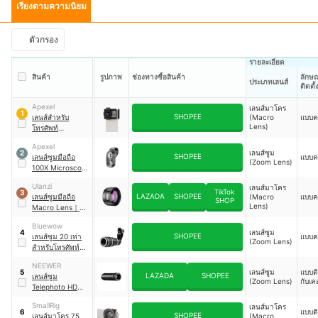
เรียงตามความนิยม
ตัวกรอง
รายละเอียด
สินค้า
รูปภาพ
ช่องทางซื้อสินค้า
ลักษ
ประเภทเลนส์
ติดตั้
Apexel
เลนส์มาโคร
1
SHOPEE
เลนส์สําหรับ
(Macro
แบบค
Lens)
โทรศัพท์
Universal Macro
Apexel
｜
APL-ZM100
เลนส์ซูม
2
SHOPEE
เลนส์ซูมมือถือ
แบบค
(Zoom Lens)
100X Microscope
Lens
Ulanzi
เลนส์มาโคร
TikTok
3
LAZADA
SHOPEE
เลนส์ซูมมือถือ
(Macro
แบบค
SHOP
Lens)
Macro Lens
｜
CL003
Bluewow
เลนส์ซูม
4
SHOPEE
เลนส์ซูม 20 เท่า
แบบค
(Zoom Lens)
สําหรับโทรศัพท์มือ
ถือ
NEEWER
เลนส์ซูม
แบบติ
5
LAZADA
SHOPEE
เลนส์ซูม
(Zoom Lens)
กับเค
Telephoto HD
Phone Lens
｜
LS-
SmallRig
เลนส์มาโคร
36
แบบติ
6
SHOPEE
เลนส์มาโคร 75
(Macro