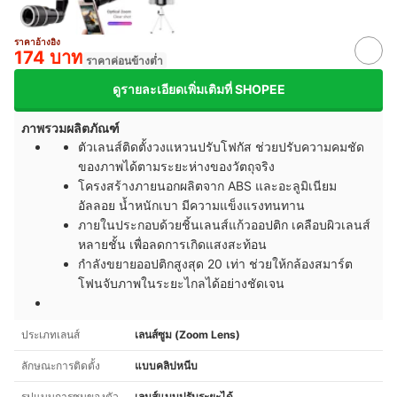
ราคาอ้างอิง
174 บาท
ราคาค่อนข้างต่ำ
ดูรายละเอียดเพิ่มเติมที่ SHOPEE
ภาพรวมผลิตภัณฑ์
ตัวเลนส์ติดตั้งวงแหวนปรับโฟกัส ช่วยปรับความคมชัด
ของภาพได้ตามระยะห่างของวัตถุจริง
โครงสร้างภายนอกผลิตจาก
ABS และอะลูมิเนียม
อัลลอย
น้ำหนักเบา มีความแข็งแรงทนทาน
ภายในประกอบด้วยชิ้นเลนส์แก้วออปติก เคลือบผิวเลนส์
หลายชั้น เพื่อลดการเกิดแสงสะท้อน
กำลังขยายออปติกสูงสุด
20 เท่า
ช่วยให้กล้องสมาร์ต
โฟนจับภาพในระยะไกลได้อย่างชัดเจน
ประเภทเลนส์
เลนส์ซูม (Zoom Lens)
ลักษณะการติดตั้ง
แบบคลิปหนีบ
รูปแบบการซูมของตัว
เลนส์แบบปรับระยะได้