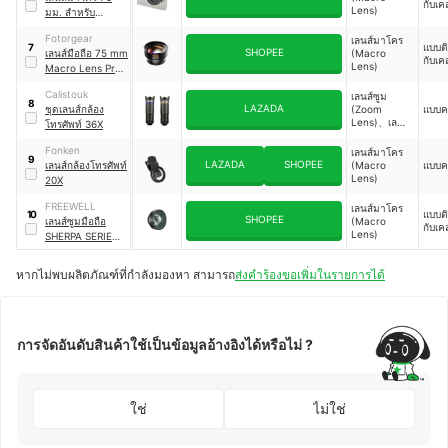
กับเค
Lens)
มม. สำหรับ
โทรศัพท์มือถือ
｜
T-
Fotorgear
เลนส์มาโคร
mount 4588
แบบติ
7
SHOPEE
เลนส์มือถือ 75 mm
(Macro
กับเค
Lens)
Macro Lens Pro
II Series
Calistouk
เลนส์ซูม
8
LAZADA
ชุดเลนส์กล้อง
(Zoom
แบบค
Lens)、เลนส์
โทรศัพท์ 36X
มาโคร
(Macro
Fonken
เลนส์มาโคร
9
Lens)、เลนส์
LAZADA
SHOPEE
เลนส์กล้องโทรศัพท์
(Macro
แบบค
ฟิชอาย
Lens)
20X
(Fisheye
Lens)
FREEWELL
เลนส์มาโคร
แบบติ
10
SHOPEE
เลนส์ซูมมือถือ
(Macro
กับเค
Lens)
SHERPA SERIES
1.7X Telephoto
Lens
หากไม่พบผลิตภัณฑ์ที่กำลังมองหา สามารถ
ส่งคำร้องขอเพิ่มในรายการได้
การจัดอันดับสินค้าใช้เป็นข้อมูลอ้างอิงได้หรือไม่ ?
ใช่
ไม่ใช่