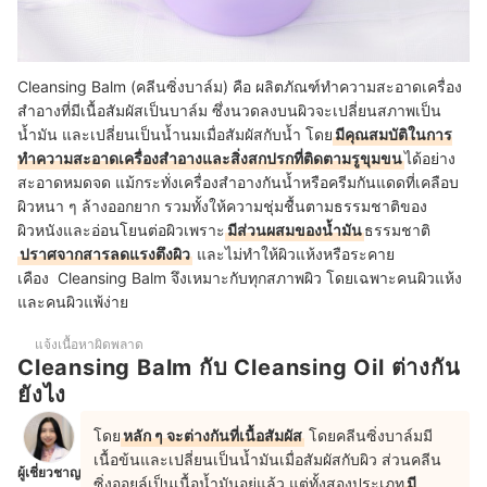
Cleansing Balm (คลีนซิ่งบาล์ม) คือ ผลิตภัณฑ์ทำความสะอาดเครื่อง
สำอางที่มีเนื้อสัมผัสเป็นบาล์ม ซึ่งนวดลงบนผิวจะเปลี่ยนสภาพเป็น
น้ำมัน และเปลี่ยนเป็นน้ำนมเมื่อสัมผัสกับน้ำ โดย
มีคุณสมบัติในการ
ทำความสะอาดเครื่องสำอางและสิ่งสกปรกที่ติดตามรูขุมขน
ได้อย่าง
สะอาดหมดจด แม้กระทั่งเครื่องสำอางกันน้ำหรือครีมกันแดดที่เคลือบ
ผิวหนา ๆ ล้างออกยาก รวมทั้งให้ความชุ่มชื้นตามธรรมชาติของ
ผิวหนังและอ่อนโยนต่อผิวเพราะ
มีส่วนผสมของน้ำมัน
ธรรมชาติ
ปราศจากสารลดแรงตึงผิว
และไม่ทำให้ผิวแห้งหรือระคาย
เคือง Cleansing Balm จึงเหมาะกับทุกสภาพผิว โดยเฉพาะคนผิวแห้ง
และคนผิวแพ้ง่าย
แจ้งเนื้อหาผิดพลาด
Cleansing Balm กับ Cleansing Oil ต่างกัน
ยังไง
โดย
หลัก ๆ จะต่างกันที่เนื้อสัมผัส
โดยคลีนซิ่งบาล์มมี
เนื้อข้นและเปลี่ยนเป็นน้ำมันเมื่อสัมผัสกับผิว ส่วนคลีน
ผู้เชี่ยวชาญ
ซิ่งออยล์เป็นเนื้อน้ำมันอยู่แล้ว แต่ทั้งสองประเภท
มี