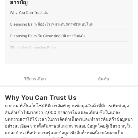
สารบัญ
หน้าออกงาน ทำให้คุณอีฟเข้าใจการเลือกใช้ผลิตภัณฑ์ให้
เหมาะกับสภาพผิวและโอกาสต่าง ๆ ซึ่งนอกจากด้านความ
Why You Can Trust Us
งามแล้ว คุณอีฟยังรักการทำอาหาร โดยเฉพาะการคิดค้นสูตร
ใหม่ ๆ ที่ผสมผสานระหว่างอาหารไทยและญี่ปุ่น รวมถึงสอนทำ
อาหารไทยให้กับคนญี่ปุ่นเป็นครั้งคราว จึงชอบทดลองวัตถุดิบ
Cleansing Balm คืออะไร เหมาะกับสภาพผิวแบบไหน
ที่หาได้ในญี่ปุ่น และปรับรสชาติให้เข้ากับวัฒนธรรมการกิน
ของที่นี่ อีกทั้งยังสนุกกับการแบ่งปันเรื่องราวเกี่ยวกับความงาม
Cleansing Balm กับ Cleansing Oil ต่างกันยังไง
และอาหาร ไม่ว่าจะเป็นเทคนิคแต่งหน้า การเลือกสกินแคร์
หรือการสร้างสรรค์เมนูใหม่ ๆ เพื่อให้ผู้อ่านสามารถนำไปปรับ
วิธีการเลือก Cleansing Balm
ใช้ในชีวิตประจำวันได้อย่างมีประโยชน์
ประวัติของ ขวัญชนก โยชิโมโตะ (อีฟ)
1
อันดับแรก เลือก Cleansing Balm ให้เหมาะกับสภาพผิวเป็นหลัก
เลือกส่วนผสมใน Cleansing Balm ให้เหมาะกับการดูแลปัญหา
2
เฉพาะด้าน
วิธีการเลือก
อันดับ
แนะนำให้เลือก Cleansing Balm ที่มีส่วนผสมของสารให้ความชุ่ม
3
ชื้นที่เพียงพอด้วย
Why You Can Trust Us
เลือกรูปแบบ Cleansing Balm ตามสภาพผิวด้วยเพิ่มประสิทธิภาพใน
มายเบสท์เป็นเว็บไซต์ที่มีการจัดทำฐานข้อมูลสินค้าที่มีการเพิ่มข้อมูล
4
การทำความสะอาด
สินค้าเข้าไปมากกว่า 2,000 รายการในแต่ละเดือน ซึ่งในแต่ละ
บทความเราได้ใช้เวลาในการจัดทำเนื้อหาและทำการค้นคว้าข้อมูลมา
10 Cleansing Balm ยี่ห้อไหนดี คลีนซิ่งบาล์ม ไม่อุดตัน
อย่างละเอียด รวมทั้งสัมภาษณ์และตรวจสอบข้อมูลโดยผู้เชี่ยวชาญใน
แต่ละด้าน เพื่อนำความรู้และข้อมูลเชิงลึกทั้งหมดนี้มาส่งมอบเป็น
Cleansing Balm อุดตันไหม ใช้ทุกวันได้หรือไม่