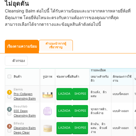
ไม่อุดตัน
Cleansing Balm ต่อไปนี้ ได้รับความนิยมและมาจากหลากหลายยี่ห้อที่
มีคุณภาพ โดยยี่ห้อไหนจะตรงกับความต้องการของคุณมากที่สุด
สามารถเลือกได้จากตารางและข้อมูลสินค้าดังต่อไปนี้
คำแนะนำจากผู้
เรียงตามความนิยม
เชี่ยวชาญ
ตัวกรอง
รายละเอียด
สินค้า
รูปภาพ
ช่องทางซื้อสินค้า
เหมาะสำหรับ
ลักษณะการใช้
ป
ผิว
งาน
Elemis
ผิวแห้ง、ผิว
1
LAZADA
SHOPEE
Pro-Collagen
แบบเช็ดออก
ผสม
Cleansing Balm
Beautilab
ทุกสภาพผิว、
2
LAZADA
SHOPEE
EEE Deep
แบบล้างออก
ผิวแพ้ง่าย
Cleansing Balm
Bifesta
ผิวมัน、ผิว
3
LAZADA
SHOPEE
Cleansing Balm
ผสม、ผิวแพ้
แบบล้างออก
ง่าย
Deep Clear