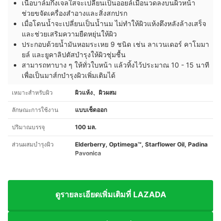
เนื้อบาล์มกึ่งเจลใสจะเปลี่ยนเป็นออยล์เมื่อนวดลงบนผิวหน้า
ช่วยขจัดเครื่องสำอางและสิ่งสกปรก
เมื่อโดนน้ำจะเปลี่ยนเป็นน้ำนม ไม่ทำให้ผิวแห้งตึงหลังล้างเสร็จ
และช่วยเสริมความยืดหยุ่นให้ผิว
ประกอบด้วยน้ำมันหอมระเหย 9 ชนิด เช่น ลาเวนเดอร์ คาโมมา
ยล์ และยูคาลิปตัสบำรุงให้ผิวชุ่มชื้น
สามารถทาบาง ๆ ให้ทั่วใบหน้า แล้วทิ้งไว้ประมาณ 10 - 15 นาที
เพื่อเป็นมาส์กบำรุงผิวเพิ่มเติมได้
เหมาะสำหรับผิว
ผิวแห้ง、ผิวผสม
ลักษณะการใช้งาน
แบบเช็ดออก
ปริมาณบรรจุ
100 มล.
ส่วนผสมบำรุงผิว
Elderberry, Optimega™, Starflower Oil, Padina
Pavonica
ดูรายละเอียดเพิ่มเติมที่ LAZADA