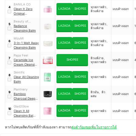
BANILA CO
ทุกสภาพผิว、
4
LAZADA
SHOPEE
Clean It Zero
แบบล้างออก
ผิวแพ้ง่าย
Original
Cleansing Balm
Beauty of
ทุกสภาพผิว、
5
LAZADA
SHOPEE
Joseon
Radiance
แบบล้างออก
ผิวแพ้ง่าย
Cleansing Balm
MizuMi
ทุกสภาพผิว、
6
LAZADA
SHOPEE
3-In-1 Melt Away
แบบล้างออก
ผิวแพ้ง่าย
Cleansing Balm
Papa Feel
ผิวแพ้ง่าย、
7
SHOPEE
Ceramide Ice
แบบล้างออก
4
ทุกสภาพผิว
Cream Cleansing
Balm
Skintific
8
LAZADA
SHOPEE
Clear All Cleaning
ทุกสภาพผิว
แบบล้างออก
8
Balm
Plantnery
ผิวมัน、ผิว
9
LAZADA
SHOPEE
Bamboo
แบบล้างออก
6
ผสม
Charcoal Deep
Cleansing Balm
Glad2Glow
10
LAZADA
SHOPEE
Clean It All
ทุกสภาพผิว
แบบล้างออก
8
Cleansing Balm
Ice Cream
หากไม่พบผลิตภัณฑ์ที่กำลังมองหา สามารถ
ส่งคำร้องขอเพิ่มในรายการได้