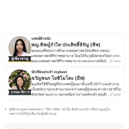
แพทย์ผิวหนัง
พญ.พิชญ์รำไพ ประสิทธิ์หิรัญ (พีช)
คุณหมอพีชจบการศึกษาแพทยศาสตร์บัณฑิตจากคณะ
แพทยศาสตร์ศิริราชพยาบาล โดยได้รับวุฒิบัตรตจวิทยา จาก
ผู้เชี่ยวชาญ
คณะแพทยศาสตร์ศิริราชพยาบาล และประกาศนียบัตรตจ
…อ่านต่อ
ศัลยศาสตร์ จากคณะแพทยศาสตร์โรงพยาบาลรามาธิบดี
รวมไปถึงวุฒิบัตรเวชศาสตร์ชะลอวัย American Board of
นักเขียนประจำ mybest
Antiaging (A4M) นอกจากนี้ ยังได้การรับรองเป็นแพทย์ผู้
ขวัญชนก โยชิโมโตะ (อีฟ)
เชี่ยวชาญด้านการใช้เครื่องเลเซอร์ เครื่องยกกระชับด้วยคลื่น
คุณอีฟใช้ชีวิตอยู่ที่ประเทศญี่ปุ่นมาตั้งแต่ปี 2017 และทำงาน
อัลตราซาวด์ คลื่นวิทยุ การฉีดโบทูลินุ่มท็อกซินลดริ้วรอย และ
เป็นพนักงานประสานงานระหว่างคนญี่ปุ่นและชาวต่างชาติใน
บรรณาธิการ
สารเติมเต็มต่าง ๆ ที่ผ่านการรับรองของ FDA อีกด้วย ปัจจุบัน
จังหวัดคานะกะวะ นอกเหนือจากงานหลักแล้ว คุณอีฟยัง
…อ่านต่อ
คุณหมอพีชทำงานในโรงพยาบาลรัฐบาลและเอกชน โดยคอย
ทำงานเป็นล่ามฟรีแลนซ์และมีความสนใจในเรื่องเครื่อง
ให้คำปรึกษาทั้งโรคผิวหนัง การดูแลผิวพรรณ ออกแบบรูป
สำอางและสกินแคร์ โดยชอบติดตามเทรนด์ความงามทั้งจาก
หน้า ลดริ้วรอยและศาสตร์ชะลอวัย โดยส่วนตัวมีความสนใจ
ผู้เชี่ยวชาญตรวจสอบเฉพาะ "วิธีการเลือก" เท่านั้น สินค้าและบริการที่ปรากฏอยู่ใน
แบรนด์ญี่ปุ่นและอื่น ๆ ทดลองผลิตภัณฑ์ และอ่านรีวิวเกี่ยวกับ
ด้านเทคโนโลยีเกี่ยวกับความงามและผลิตภัณฑ์เสริมความ
บทความไม่ได้ถูกเลือกโดยผู้เชี่ยวชาญ
เครื่องสำอางและสกินแคร์อยู่เสมอ นอกจากนี้ ยังมี
งามต่าง ๆ จึงยังคอยติดตามเสริมความรู้และวิทยาการในด้าน
ประสบการณ์แต่งหน้าสำหรับงานต่าง ๆ ทั้งในไทยและญี่ปุ่น
นี้อยู่ตลอด
ไม่ว่าจะเป็นแต่งหน้าเจ้าสาว แต่งหน้ารับปริญญา หรือแต่ง
ประวัติของ พญ.พิชญ์รำไพ ประสิทธิ์หิรัญ (พีช)