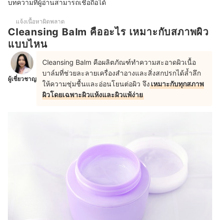
บทความที่ผู้อ่านสามารถเชื่อถือได้
หลังใช้ Cleansing Balm จำเป็นต้องใช้โฟมล้างหน้าอีกรอบไหม
แจ้งเนื้อหาผิดพลาด
บทความที่เกี่ยวข้องกับ Cleansing Balm
Cleansing Balm คืออะไร เหมาะกับสภาพผิว
แบบไหน
Cleansing Balm คือผลิตภัณฑ์ทำความสะอาดผิวเนื้อ
บาล์มที่ช่วยละลายเครื่องสำอางและสิ่งสกปรกได้ล้ำลึก
ผู้เชี่ยวชาญ
ให้ความชุ่มชื้นและอ่อนโยนต่อผิว จึง
เหมาะกับทุกสภาพ
ผิวโดยเฉพาะผิวแห้งและผิวแพ้ง่าย