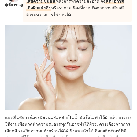
เสียความชุ่มชื้น
หลังการทำความสะอาด จึง
ลดโอกาส
ผู้เชี่ยวชาญ
เกิดผิวแห้งตึง
หรือระคายเคืองที่อาจเกิดจากการเสียดสี
ผิวระหว่างการใช้งานได้
แม้คลีนซิ่งบาล์มจะมีส่วนผสมหลักเป็นน้ำมันจึงไม่ทำให้ผิวแห้ง
แต่การ
ใช้งานเพื่อนวดทำความสะอาดทุกวันอาจทำให้ผิวระคายเคืองจากการ
เสียดสี จน
เกิดความแห้งกร้านได้
ได้ จึงแนะนำให้เลือกผลิตภัณฑ์ที่มี