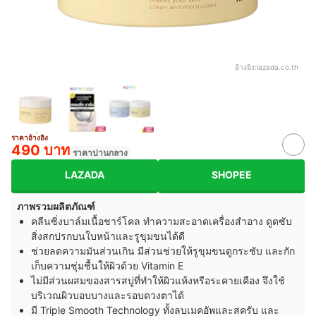
อ้างอิง:
lazada.co.th
ราคาอ้างอิง
490 บาท
ราคาปานกลาง
LAZADA
SHOPEE
ภาพรวมผลิตภัณฑ์
คลีนซิ่งบาล์มเนื้อชาร์โคล ทำความสะอาดเครื่องสำอาง ดูดซับ
สิ่งสกปรกบนใบหน้าและรูขุมขนได้ดี
ช่วยลดความมันส่วนเกิน มีส่วนช่วยให้รูขุมขนดูกระชับ และกัก
เก็บความชุ่มชื้นให้ผิวด้วย Vitamin E
ไม่มีส่วนผสมของสารสบู่ที่ทำให้ผิวแห้งหรือระคายเคือง จึง
ใช้
บริเวณผิวบอบบางและรอบดวงตาได้
มี Triple Smooth Technology ทั้งลบเมคอัพและสครับ และ