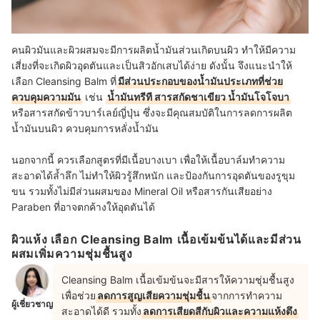
คนผิวมันและผิวผสมจะมีการผลิตน้ำมันส่วนเกิดบนผิว ทำให้มีความ
เสี่ยงที่จะเกิดผิวอุดตันและเป็นสิวอักเสบได้ง่าย ดังนั้น จึงแนะนำให้
เลือก Cleansing Balm ที่
มีส่วนประกอบของน้ำมันประเภทที่ช่วย
ควบคุมความมัน
เช่น
น้ำมันทรีที สารสกัดชาเขียว น้ำมันโจโจบา
หรือสารสกัดข้าวบาร์เลย์ญี่ปุ่น ซึ่งจะมีคุณสมบัติในการลดการผลิต
น้ำมันบนผิว ควบคุมการหลั่งน้ำมัน
นอกจากนี้ ควรเลือกสูตรที่มีเนื้อบางเบา เพื่อให้เนื้อบาล์มทำความ
สะอาดได้ล้ำลึก ไม่ทำให้ผิวรู้สึกหนัก และป้องกันการอุดตันของรูขุม
ขน รวมทั้งไม่มีส่วนผสมของ Mineral Oil หรือสารกันเสียอย่าง
Paraben ที่อาจตกค้างให้อุดตันได้
ผิวแห้ง เลือก Cleansing Balm เนื้อเข้มข้นได้และมีส่วน
ผสมเพิ่มความชุ่มชื้นสูง
Cleansing Balm เนื้อเข้มข้นจะมีสารให้ความชุ่มชื้นสูง
เพื่อช่วย
ลดการสูญเสียความชุ่มชื้น
จากการทำความ
ผู้เชี่ยวชาญ
สะอาดได้ดี รวมทั้ง
ลดการเสียดสีกับผิวและความแห้งตึง