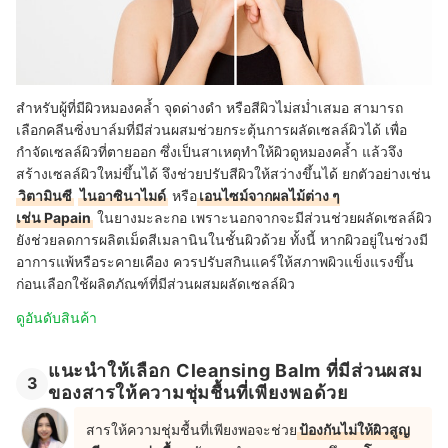
สำหรับผู้ที่มีผิวหมองคล้ำ จุดด่างดำ หรือสีผิวไม่สม่ำเสมอ สามารถ
เลือกคลีนซิ่งบาล์มที่มีส่วนผสมช่วยกระตุ้นการผลัดเซลล์ผิวได้ เพื่อ
กำจัดเซลล์ผิวที่ตายออก ซึ่งเป็นสาเหตุทำให้ผิวดูหมองคล้ำ แล้วจึง
สร้างเซลล์ผิวใหม่ขึ้นได้ จึงช่วยปรับสีผิวให้สว่างขึ้นได้ ยกตัวอย่างเช่น
วิตามินซี
ไนอาซินาไมด์
หรือ
เอนไซม์จากผลไม้ต่าง ๆ
เช่น Papain
ในยางมะละกอ เพราะนอกจากจะมีส่วนช่วยผลัดเซลล์ผิว
ยังช่วยลดการผลิตเม็ดสีเมลานินในชั้นผิวด้วย
ทั้งนี้ หากผิวอยู่ในช่วงมี
อาการแพ้หรือระคายเคือง ควรปรับสกินแคร์ให้สภาพผิวแข็งแรงขึ้น
ก่อนเลือกใช้ผลิตภัณฑ์ที่มี
ส่วนผสมผลัดเซลล์ผิว
ดูอันดับสินค้า
แนะนำให้เลือก Cleansing Balm ที่มีส่วนผสม
3
ของสารให้ความชุ่มชื้นที่เพียงพอด้วย
สารให้ความชุ่มชื้นที่เพียงพอจะช่วย
ป้องกันไม่ให้ผิวสูญ