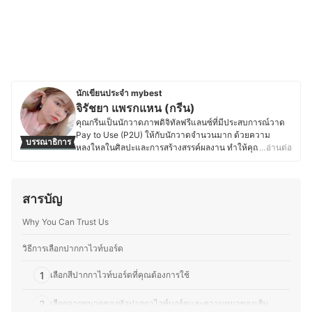
นักเขียนประจำ mybest
จิรัชยา แพรกแหน (กรีน)
คุณกรีนเป็นนักวาดภาพดิจิทัลฟรีแลนซ์ที่มีประสบการณ์วาด
Pay to Use (P2U) ให้กับนักวาดจำนวนมาก ด้วยความ
บรรณาธิการ
หลงใหลในศิลปะและการสร้างสรรค์ผลงาน ทำให้คุณกรีนมุ่
…อ่านต่อ
งมั่น ศึกษาข้อมูลเกี่ยวกับเทคนิคการวาดภาพ อุปกรณ์เครื่อง
เขียน และแท็บเล็ตสำหรับวาดรูป เพื่อพัฒนาฝีมืออยู่เสมอ คุณ
กรีนจึงมีโอกาสทดลองใช้อุปกรณ์ต่าง ๆ มากมาย ไม่ว่าจะเป็น
สารบัญ
แท็บเล็ตกราฟิก สไตลัส ปากกาวาดรูป จอแสดงผลสำหรับ
ศิลปิน ไปจนถึงเครื่องเขียนและสีน้ำแบบดั้งเดิม ทำให้สามารถ
Why You Can Trust Us
เปรียบเทียบและแนะนำอุปกรณ์ที่เหมาะสมสำหรับศิลปินทั้งมือ
ใหม่และมืออาชีพได้อย่างละเอียด นอกจากการวาดภาพแล้ว
คุณกรีนยังให้ความสนใจในการดูแลอุปกรณ์วาดรูปและ
วิธีการเลือกปากกาไวท์บอร์ด
ซอฟต์แวร์ศิลปะดิจิทัล เช่น โปรแกรมยอดนิยมอย่าง Clip
Studio Paint, Photoshop และ Procreate เพื่อช่วยให้การ
1
เลือกสีปากกาไวท์บอร์ดที่คุณต้องการใช้
สร้างสรรค์งานศิลปะเป็นไปอย่างราบรื่นอีกด้วย อีกทั้งคุณกรีน
ยังนำประสบการณ์การใช้งานอุปกรณ์ต่าง ๆ มาถ่ายทอดเป็น
2
เลือกจากขนาดของหัวปากกาไวท์บอร์ดและความหนาของเส้น
บทความวิธีการเลือกสินค้าและคำแนะนำ ที่เข้าใจง่าย ช่วยให้