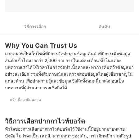
ศิลปินและบุคคลทั่วไปเลือกอุปกรณ์ที่ตอบโจทย์กับสไตล์ของ
3
เลือกปากกาไวท์บอร์ดที่มีหัวให้เลือกใช้งาน 2 แบบ
ตัวเองได้ดีที่สุด
ประวัติของ จิรัชยา แพรกแหน (กรีน)
4
เช็กว่าปากกาไวท์บอร์ดสามารถเติมน้ำหมึกได้หรือไม่
วิธีการเลือก
อันดับ
5
เลือกปากกาไวท์บอร์ดที่ปราศจากสารพิษ เช่น Xylene, Toluene
Why You Can Trust Us
10 ปากกาไวท์บอร์ด ยี่ห้อไหนดี เขียนลื่น ไม่มีกลิ่น
มายเบสท์เป็นเว็บไซต์ที่มีการจัดทำฐานข้อมูลสินค้าที่มีการเพิ่มข้อมูล
วิธีแก้ไขเมื่อปากกาไวท์บอร์ดลบไม่ออก
สินค้าเข้าไปมากกว่า 2,000 รายการในแต่ละเดือน ซึ่งในแต่ละ
บทความเราได้ใช้เวลาในการจัดทำเนื้อหาและทำการค้นคว้าข้อมูลมา
บทความที่เกี่ยวข้องกับปากกาไวท์บอร์ด
อย่างละเอียด รวมทั้งสัมภาษณ์และตรวจสอบข้อมูลโดยผู้เชี่ยวชาญใน
แต่ละด้าน เพื่อนำความรู้และข้อมูลเชิงลึกทั้งหมดนี้มาส่งมอบเป็น
บทความที่ผู้อ่านสามารถเชื่อถือได้
แจ้งเนื้อหาผิดพลาด
วิธีการเลือกปากกาไวท์บอร์ด
หัวใจของการเลือกปากกาไวท์บอร์ดไว้ใช้งานนี้มีอยู่มากมายหลาย
ปัจจัย ไม่ว่าจะเป็น เฉดสี, ความหนาของเส้น, การเติมหมึก รวมถึงรูป