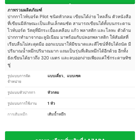
ภาพรวมผลิตภัณฑ์
ปากกาไวท์บอร์ด Pilot ชนิดหัวกลม เขียนได้ง่าย ไหลลื่น ตัวหนังสือ
ที่เขียนมีลักษณะเป็นเส้นเล็กคมชัด สามารถเขียนได้ทั้งบนกระดาน
ไวท์บอร์ด วัสดุที่มีกระเบื้องเคลือบ แก้ว พลาสติก และโลหะ
ตัวด้าม
ปากกาทำมาจากอะลูมิเนียม
มาพร้อมกับปลอกพลาสติก ให้สัมผัสที่
เรียบลื่นไม่สะดุดมือ ออกแบบมาให้มีขนาดและดีไซน์ที่จับได้ถนัด มี
ปริมาณน้ำหมึกปริมาณมาก แถมเป็นรุ่นที่
เติมหมึกได้อีกด้วย อีกทั้ง
ยัง
เขียนได้ยาวถึง 320 เมตร และลบออกง่ายเพียงแค่ใช้กระดาษทิช
ชู่
รูปแบบการจัด
แบบเดี่ยว、แบบเซต
จำหน่าย
รูปแบบหัวปากกา
หัวกลม
รูปแบบการใช้งาน
1 หัว
การเติมหมึก
เติมน้ำหมึก