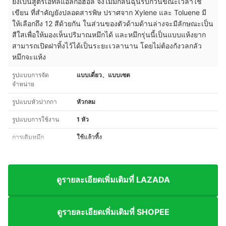
ยังเป็นสูตรเอทิลแอลกอฮอล์ จึงไม่มีกลิ่นฉุนรบกวนขณะเวลาใช้
เขียน ที่สำคัญยังปลอดสารพิษ ปราศจาก Xylene และ Toluene มี
ให้เลือกถึง 12 สีด้วยกัน ในส่วนของตัวด้ามด้านล่างจะมีลักษณะเป็น
สีใสเพื่อให้มองเห็นปริมาณหมึกได้ และหมึกรุ่นนี้เป็นแบบแห้งยาก
สามารถเปิดฝาทิ้งไว้ได้เป็นระยะเวลานาน โดยไม่ต้องกังวลกลัว
หมึกจะแห้ง
รูปแบบการจัด
แบบเดี่ยว、แบบเซต
จำหน่าย
รูปแบบหัวปากกา
หัวกลม
รูปแบบการใช้งาน
1 หัว
การเติมหมึก
ใช้แล้วทิ้ง
ดูรายละเอียดเพิ่มเติมที่ LAZADA
ดูรายละเอียดเพิ่มเติมที่ SHOPEE