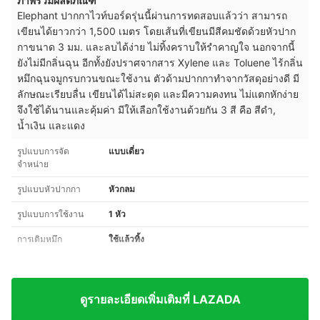
ภาพรวมผลิตภัณฑ์
Elephant ปากกาไวท์บอร์ดรุ่นนี้ผ่านการทดสอบแล้วว่า สามารถ
เขียนได้ยาวกว่า 1,500 เมตร โดยเส้นที่เขียนมีสีคมชัดด้วยหัวปาก
กาขนาด 3 มม. และลบได้ง่าย ไม่ทิ้งคราบให้รำคาญใจ นอกจากนี้
ยังไม่มีกลิ่นฉุน อีกทั้งยังปราศจากสาร Xylene และ Toluene ไร้กลิ่น
หมึกฉุนจมูกรบกวนขณะใช้งาน ตัวด้ามปากกาทำจากวัสดุอย่างดี มี
ลักษณะเรียบลื่น เขียนได้ไม่สะดุด และมีความคงทน ไม่แตกหักง่าย
จึงใช้ได้นานและ
คุ้มค่า มีให้เลือกใช้งานด้วยกัน 3 สี คือ สีดำ,
น้ำเงิน และแดง
รูปแบบการจัด
แบบเดี่ยว
จำหน่าย
รูปแบบหัวปากกา
หัวกลม
รูปแบบการใช้งาน
1 หัว
การเติมหมึก
ใช้แล้วทิ้ง
ดูรายละเอียดเพิ่มเติมที่ LAZADA