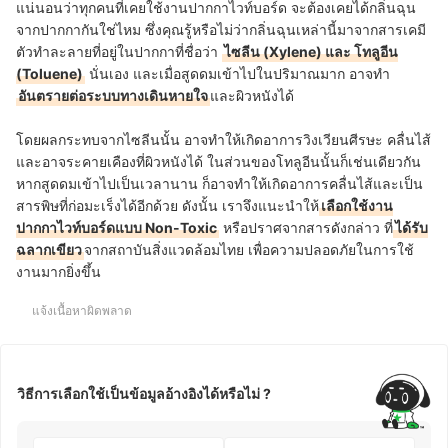
แน่นอนว่าทุกคนที่เคยใช้งานปากกาไวท์บอร์ด จะต้องเคยได้กลิ่นฉุน
จากปากกากันใช่ไหม ซึ่งคุณรู้หรือไม่ว่ากลิ่นฉุนเหล่านี้มาจากสารเคมี
ตัวทำละลายที่อยู่ในปากกาที่ชื่อว่า
ไซลีน (Xylene) และ โทลูอีน
(Toluene)
นั่นเอง และเมื่อสูดดมเข้าไปในปริมาณมาก อาจทำ
อันตรายต่อระบบทางเดินหายใจ
และผิวหนังได้
โดยผลกระทบจากไซลีนนั้น อาจทำให้เกิดอาการวิงเวียนศีรษะ คลื่นไส้
และอาจระคายเคืองที่ผิวหนังได้ ในส่วนของโทลูอีนนั้นก็เช่นเดียวกัน
หากสูดดมเข้าไปเป็นเวลานาน ก็อาจทำให้เกิดอาการคลื่นไส้และเป็น
สารพิษที่ก่อมะเร็งได้อีกด้วย ดังนั้น เราจึงแนะนำให้
เลือกใช้งาน
ปากกาไวท์บอร์ดแบบ Non-Toxic
หรือปราศจากสารดังกล่าว ที่
ได้รับ
ฉลากเขียว
จากสถาบันสิ่งแวดล้อมไทย เพื่อความปลอดภัยในการใช้
งานมากยิ่งขึ้น
แจ้งเนื้อหาผิดพลาด
วิธีการเลือกใช้เป็นข้อมูลอ้างอิงได้หรือไม่ ?