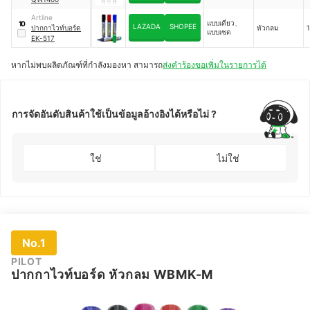
Artline
แบบเดี่ยว、
10
LAZADA
SHOPEE
ปากกาไวท์บอร์ด
หัวกลม
1
แบบเซต
EK-517
หากไม่พบผลิตภัณฑ์ที่กำลังมองหา สามารถ
ส่งคำร้องขอเพิ่มในรายการได้
การจัดอันดับสินค้าใช้เป็นข้อมูลอ้างอิงได้หรือไม่ ?
ใช่
ไม่ใช่
No.1
PILOT
ปากกาไวท์บอร์ด หัวกลม WBMK-M