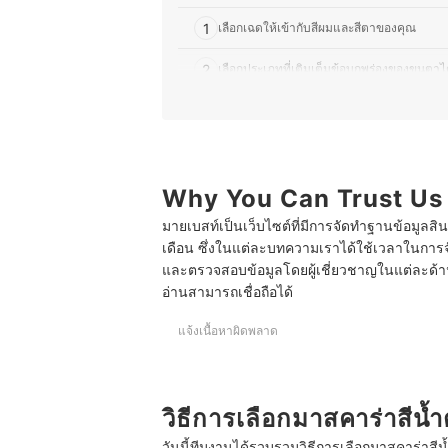
1
เลือกเฉดให้เข้ากับสีผมและสีตาของคุณ
2
เลือกประเภทที่เติมเต็มข้อบกพร่องของขนตาไ
3
เลือกชนิดที่ติดทนทานและตรวจเช็กวิธีการล้
4
เลือกหัวแปรงมาสคาร่าที่ใช้งานง่ายและถนัดม
Why You Can Trust Us
7 อันดับ มาสคาร่าสีน้ำตาล ยี่ห้อไหนดี รีวิวจาก
มายเบสท์เป็นเว็บไซต์ที่มีการจัดทำฐานข้อมูลสิ
บทความมาสคาร่าที่เกี่ยวข้อง
เดือน ซึ่งในแต่ละบทความเราได้ใช้เวลาในการจ
และตรวจสอบข้อมูลโดยผู้เชี่ยวชาญในแต่ละด้าน เ
อ่านสามารถเชื่อถือได้
แจ้งเนื้อหาผิดพลาด
วิธีการเลือกมาสคาร่าสีน้
วันนี้ทีมงานได้รวบรวมวิธีการเลือกมาสคาร่าสีน