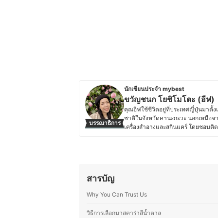
นักเขียนประจำ mybest
ขวัญชนก โยชิโมโตะ (อีฟ)
คุณอีฟใช้ชีวิตอยู่ที่ประเทศญี่ปุ่นม
ชาติในจังหวัดคานะกะวะ นอกเหนือจา
บรรณาธิการ
เครื่องสำอางและสกินแคร์ โดยชอบติด
รีวิวเกี่ยวกับเครื่องสำอางและสกินแค
ญี่ปุ่น ไม่ว่าจะเป็นแต่งหน้าเจ้าสาว
ผลิตภัณฑ์ให้เหมาะกับสภาพผิวและโอ
การคิดค้นสูตรใหม่ ๆ ที่ผสมผสานระหว
ชอบทดลองวัตถุดิบที่หาได้ในญี่ปุ่น และ
สารบัญ
ราวเกี่ยวกับความงามและอาหาร ไม่ว่าจ
ผู้อ่านสามารถนำไปปรับใช้ในชีวิตประ
Why You Can Trust Us
ประวัติของ ขวัญชนก โยชิโมโตะ (อ
วิธีการเลือกมาสคาร่าสีน้ำตาล