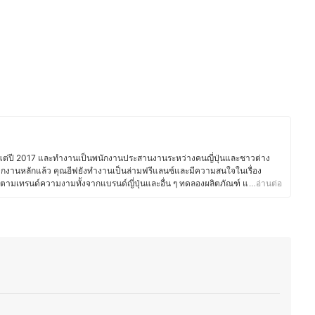
าตั้งแต่ปี 2017 และทำงานเป็นพนักงานประสานงานระหว่างคนญี่ปุ่นและชาวต่าง
กงานหลักแล้ว คุณอีฟยังทำงานเป็นล่ามฟรีแลนซ์และมีความสนใจในเรื่อง
ตามเทรนด์ความงามทั้งจากแบรนด์ญี่ปุ่นและอื่น ๆ ทดลองผลิตภัณฑ์ และอ่าน
…อ่านต่อ
ร์อยู่เสมอ นอกจากนี้ ยังมีประสบการณ์แต่งหน้าสำหรับงานต่าง ๆ ทั้งในไทยและ
 แต่งหน้ารับปริญญา หรือแต่งหน้าออกงาน ทำให้คุณอีฟเข้าใจการเลือกใช้
กาสต่าง ๆ ซึ่งนอกจากด้านความงามแล้ว คุณอีฟยังรักการทำอาหาร โดยเฉพาะ
่างอาหารไทยและญี่ปุ่น รวมถึงสอนทำอาหารไทยให้กับคนญี่ปุ่นเป็นครั้งคราว จึง
ปรับรสชาติให้เข้ากับวัฒนธรรมการกินของที่นี่ อีกทั้งยังสนุกกับการแบ่งปันเรื่อง
ะเป็นเทคนิคแต่งหน้า การเลือกสกินแคร์ หรือการสร้างสรรค์เมนูใหม่ ๆ เพื่อให้
จำวันได้อย่างมีประโยชน์
ีฟ)