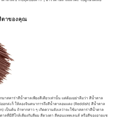
ะสีตาของคุณ
มาสคาร่าสีน้ำตาลเพียงสีเดียวเท่านั้น แต่ต้องอย่าลืมว่า สีน้ำตาล
่ออกล่ะก็ ให้ลองจินตนาการถึงสีน้ำตาลอมแดง (Reddish) สีน้ำตาล
) เป็นต้น ถ้าหากสาว ๆ เกิดความลังเลว่าจะใช้มาสคาร่าสีน้ำตาล
าลที่มีสีใกล้เคียงกับสีผม สีดวงตา สีคอนแทคเลนส์ หรือสีของอายแช