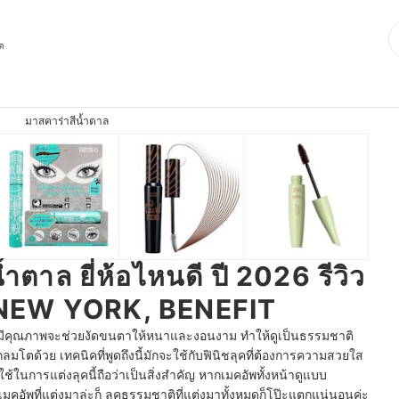
ุด
มาสคาร่าสีน้ำตาล
้ำตาล ยี่ห้อไหนดี ปี 2026 รีวิว
NEW YORK, BENEFIT
มีคุณภาพจะช่วยงัดขนตาให้หนาและงอนงาม ทำให้ดูเป็นธรรมชาติ
กลมโตด้วย เทคนิคที่พูดถึงนี้มักจะใช้กับฟินิชลุคที่ต้องการความสวยใส
ช้ในการแต่งลุคนี้ถือว่าเป็นสิ่งสำคัญ หากเมคอัพทั้งหน้าดูแบบ
คอัพที่แต่งมาล่ะก็ ลุคธรรมชาติที่แต่งมาทั้งหมดก็โป๊ะแตกแน่นอนค่ะ