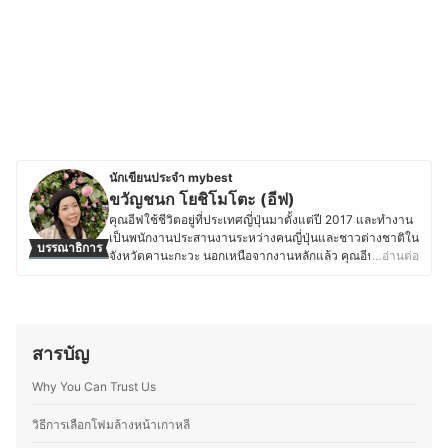
นักเขียนประจำ mybest
ขวัญชนก โยชิโมโตะ (อีฟ)
คุณอีฟใช้ชีวิตอยู่ที่ประเทศญี่ปุ่นมาตั้งแต่ปี 2017 และทำงาน
เป็นพนักงานประสานงานระหว่างคนญี่ปุ่นและชาวต่างชาติใน
บรรณาธิการ
จังหวัดคานะกะวะ นอกเหนือจากงานหลักแล้ว คุณอีฟยัง
…อ่านต่อ
ทำงานเป็นล่ามฟรีแลนซ์และมีความสนใจในเรื่องเครื่อง
สำอางและสกินแคร์ โดยชอบติดตามเทรนด์ความงามทั้งจาก
แบรนด์ญี่ปุ่นและอื่น ๆ ทดลองผลิตภัณฑ์ และอ่านรีวิวเกี่ยวกับ
เครื่องสำอางและสกินแคร์อยู่เสมอ นอกจากนี้ ยังมี
ประสบการณ์แต่งหน้าสำหรับงานต่าง ๆ ทั้งในไทยและญี่ปุ่น
สารบัญ
ไม่ว่าจะเป็นแต่งหน้าเจ้าสาว แต่งหน้ารับปริญญา หรือแต่ง
หน้าออกงาน ทำให้คุณอีฟเข้าใจการเลือกใช้ผลิตภัณฑ์ให้
Why You Can Trust Us
เหมาะกับสภาพผิวและโอกาสต่าง ๆ ซึ่งนอกจากด้านความ
งามแล้ว คุณอีฟยังรักการทำอาหาร โดยเฉพาะการคิดค้นสูตร
วิธีการเลือกโฟมล้างหน้าเกาหลี
ใหม่ ๆ ที่ผสมผสานระหว่างอาหารไทยและญี่ปุ่น รวมถึงสอนทำ