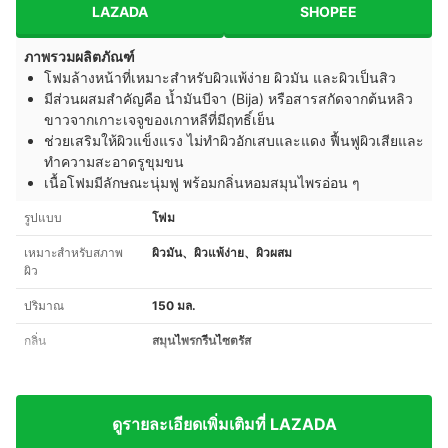
LAZADA
SHOPEE
ภาพรวมผลิตภัณฑ์
โฟมล้างหน้าที่เหมาะสำหรับผิวแพ้ง่าย ผิวมัน และผิวเป็นสิว
มีส่วนผสมสำคัญคือ น้ำมันบีจา (Bija) หรือสารสกัดจากต้นหลิว
ขาวจากเกาะเจจูของเกาหลีที่มีฤทธิ์เย็น
ช่วยเสริมให้ผิวแข็งแรง ไม่ทำผิวอักเสบและแดง ฟื้นฟูผิวเสียและ
ทำความสะอาดรูขุมขน
เนื้อโฟมมีลักษณะนุ่มฟู พร้อมกลิ่นหอมสมุนไพรอ่อน ๆ
รูปแบบ
โฟม
เหมาะสำหรับสภาพ
ผิวมัน、ผิวแพ้ง่าย、ผิวผสม
ผิว
ปริมาณ
150 มล.
กลิ่น
สมุนไพรกรีนไซตรัส
ดูรายละเอียดเพิ่มเติมที่ LAZADA