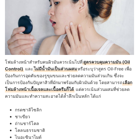
โฟมล้างหน้าสำหรับคนผิวมันควรเน้นไปที่
สูตรควบคุมความมัน (Oil
Control)
และ
ไม่มีน้ำมันเป็นส่วนผสม
หรือระบุว่าสูตร Oil-Free เพื่อ
ป้องกันการอุดตันของรูขุมขนและช่วยลดความมันส่วนเกิน ซึ่งจะ
เป็นการป้องกันปัญหาสิวที่มักมาพร้อมกับผิวมันด้วย โดยสามารถ
เลือก
โฟมล้างหน้าเนื้อเจลและเนื้อครีมก็ได้
แต่ควรเน้นส่วนผสมที่ช่วยลด
ความมันและ
ทำความสะอาดได้ล้ำลึก
เป็นหลัก ได้แก่
กรดซาลิไซลิก
ชาเขียว
ถ่านชาร์โคล
โคลนธรรมชาติ
ไนอะซินาไมด์