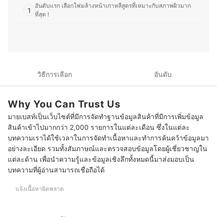
อาหารไทยให้กับคนญี่ปุ่นเป็นครั้งคราว จึงชอบทดลองวัตถุดิบ
อันดับแรก เลือกโฟมล้างหน้าเกาหลีสูตรที่เหมาะกับสภาพผิวมาก
1
ที่หาได้ในญี่ปุ่น และปรับรสชาติให้เข้ากับวัฒนธรรมการกิน
ที่สุด !
ของที่นี่ อีกทั้งยังสนุกกับการแบ่งปันเรื่องราวเกี่ยวกับความงาม
และอาหาร ไม่ว่าจะเป็นเทคนิคแต่งหน้า การเลือกสกินแคร์
เลือกสูตรโฟมล้างหน้าเกาหลีตามปัญหาผิวด้วย เพื่อเพิ่มประสิทธิภาพ
2
หรือการสร้างสรรค์เมนูใหม่ ๆ เพื่อให้ผู้อ่านสามารถนำไปปรับ
การดูแลผิว
ใช้ในชีวิตประจำวันได้อย่างมีประโยชน์
ประวัติของ ขวัญชนก โยชิโมโตะ (อีฟ)
กลุ่มผู้ชายควรเลือกโฟมล้างหน้าสูตรคุมมันและลดการอุดตันได้ดี
3
โดยใช้สูตรเดียวกับผู้หญิงก็ได้
วิธีการเลือก
อันดับ
10 โฟมล้างหน้าเกาหลี ยี่ห้อไหนดี สูตรผิวมัน เป็นสิว ผิวแพ้ง่าย
Why You Can Trust Us
บทความที่เกี่ยวข้องกับโฟมล้างหน้าเกาหลี
มายเบสท์เป็นเว็บไซต์ที่มีการจัดทำฐานข้อมูลสินค้าที่มีการเพิ่มข้อมูล
สินค้าเข้าไปมากกว่า 2,000 รายการในแต่ละเดือน ซึ่งในแต่ละ
บทความเราได้ใช้เวลาในการจัดทำเนื้อหาและทำการค้นคว้าข้อมูลมา
อย่างละเอียด รวมทั้งสัมภาษณ์และตรวจสอบข้อมูลโดยผู้เชี่ยวชาญใน
แต่ละด้าน เพื่อนำความรู้และข้อมูลเชิงลึกทั้งหมดนี้มาส่งมอบเป็น
บทความที่ผู้อ่านสามารถเชื่อถือได้
แจ้งเนื้อหาผิดพลาด