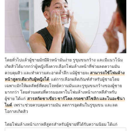
โดยทั่วไปแล้วผู้ชายมักมีผิวหน้ามันง่าย รูขุมขนกว้าง และมีแนวโน้ม
เกิดสิวได้มากกว่าผู้หญิงจึงควรเลือกโฟมล้างหน้าที่ช่วยลดความมัน
ควบคุมสิว และทำความสะอาดล้ำลึก แม้ผู้ชายจะ
สามารถใช้โฟมล้าง
หน้าสูตรเดียวกับผู้หญิงได้
แต่การเลือกผลิตภัณฑ์สำหรับผู้ชายโดย
เฉพาะมักให้ผลลัพธ์ที่ตอบโจทย์ความมันและรูขุมขนกว้างของผู้ชาย
มากกว่า โดยส่วนผสมที่ควรมองหาในโฟมล้างหน้าเกาหลีสำหรับ
ผู้ชาย ได้แก่
สารสกัดชาเขียว ชาร์โคล กรดซาลิไซลิก และไนอะซินา
ไมด์
เพราะช่วยควบคุมความมัน ลดการอุดตันในรูขุมขน และลด
โอกาสเกิดสิว
โดยโฟมล้างหน้าเกาหลีสูตรสำหรับผู้ชายที่ได้รับความนิยม ได้แก่