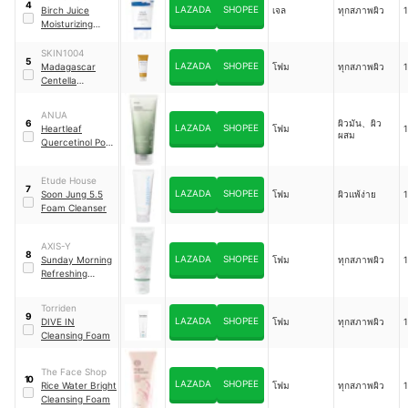
4
LAZADA
SHOPEE
Birch Juice
เจล
ทุกสภาพผิว
Moisturizing
Cleanser
SKIN1004
5
LAZADA
SHOPEE
Madagascar
โฟม
ทุกสภาพผิว
Centella
Ampoule Foam
ANUA
ผิวมัน、ผิว
6
LAZADA
SHOPEE
Heartleaf
โฟม
ผสม
Quercetinol Pore
Deep Cleansing
Foam
Etude House
7
LAZADA
SHOPEE
Soon Jung 5.5
โฟม
ผิวแพ้ง่าย
Foam Cleanser
AXIS-Y
8
LAZADA
SHOPEE
Sunday Morning
โฟม
ทุกสภาพผิว
Refreshing
Cleansing Foam
Torriden
9
LAZADA
SHOPEE
DIVE IN
โฟม
ทุกสภาพผิว
Cleansing Foam
The​ Face​ Shop
10
LAZADA
SHOPEE
Rice Water Bright
โฟม
ทุกสภาพผิว
Cleansing Foam