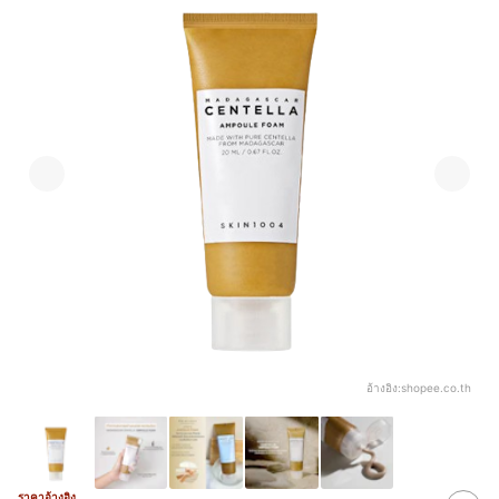
อ้างอิง:
shopee.co.th
ราคาอ้างอิง