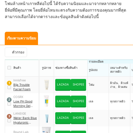
โฟมล้างหน้าเกาหลีต่อไปนี้ ได้รับความนิยมและมาจากหลากหลาย
ยี่ห้อที่มีคุณภาพ โดยยี่ห้อไหนจะตรงกับความต้องการของคุณมากที่สุด
สามารถเลือกได้จากตารางและข้อมูลสินค้าดังต่อไปนี้
เรียงตามความนิยม
ตัวกรอง
รายละเอียด
สินค้า
รูปภาพ
ช่องทางซื้อสินค้า
เหมาะสำหรับ
รูปแบบ
สภาพผิว
Innisfree
ผิวมัน、ผิวแพ้
1
LAZADA
SHOPEE
Bija Trouble
โฟม
ง่าย、ผิวผสม
Facial Foam
COSRX
2
LAZADA
SHOPEE
Low PH Good
เจล
ทุกสภาพผิว
Morning Gel
Cleanser
LANEIGE
3
LAZADA
SHOPEE
Water Bank Blue
เจล
ทุกสภาพผิว
Hyaluronic
Cleansing Foam
Round Lab