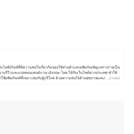
ไลฟ์สไตล์ที่มีความสนใจเกี่ยวกับของใช้ส่วนตัวและผลิตภัณฑ์ดูแลร่างกายเป็น
ามรีวิวและแปลคอนเทนต์ภาษาอังกฤษ-ไทย ให้กับเว็บไซต์ต่างประเทศ ทำให้
อกใช้ผลิตภัณฑ์ที่เหมาะสมกับผู้บริโภค ด้วยความสนใจด้านสุขภาพและการดูแล
…อ่านต่อ
ารเลือกใช้สกินแคร์ เครื่องสำอาง ผลิตภัณฑ์ดูแลเส้นผม ของใช้ในชีวิตประจำวัน
ม่ว่าจะเป็นแปรงสีฟันไฟฟ้า เครื่องโกนขน โลชั่นบำรุงผิว หรือผลิตภัณฑ์สำหรับ
ศึกษาส่วนผสมและคุณสมบัติของผลิตภัณฑ์อย่างละเอียด เพื่อให้มั่นใจว่า
ลอดภัย จากประสบการณ์ที่ผ่านมาทำให้คุณเบสท์มีความสามารถในการถ่ายทอด
็ว เพื่อช่วยให้ผู้อ่านตัดสินใจเลือกสินค้าที่เหมาะกับตนเองมากที่สุด อีกทั้งยังชอบ
นสุขภาพ และแนวทางการพัฒนาผลิตภัณฑ์ใหม่ ๆ ทำให้บทความมีข้อมูลที่ทัน
สท์)