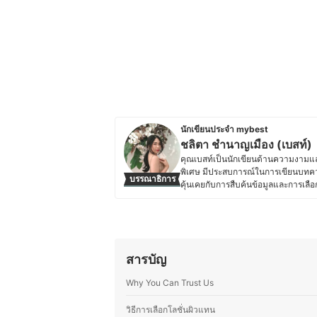
นักเขียนประจำ mybest
ชลิตา ชำนาญเมือง (เบสท์)
คุณเบสท์เป็นนักเขียนด้านความงามและ
พิเศษ มีประสบการณ์ในการเขียนบทคว
บรรณาธิการ
คุ้นเคยกับการสืบค้นข้อมูลและการเลื
ตัวเอง คุณเบสท์จึงให้ความสำคัญกับก
รวมถึงอุปกรณ์ที่ช่วยเสริมสุขอนามัย ไ
ทำความสะอาดร่างกายต่าง ๆ โดยมักจะ
ผลิตภัณฑ์ที่เลือกใช้มีคุณภาพและป
ข้อมูลที่ซับซ้อนให้อ่านง่าย เข้าใจได้เร
สารบัญ
ติดตามเทรนด์ความงาม เทคโนโลยีด้า
สมัยและน่าเชื่อถืออีกด้วย
Why You Can Trust Us
ประวัติของ ชลิตา ชำนาญเมือง (เบ
วิธีการเลือกโลชั่นผิวแทน