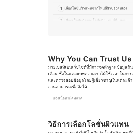
1
เลือกโลชั่นผิวแทนจากโทนสีผิวของตนเอง
2
เลือกเนื้อสัมผัสของโลชั่นผิวแทนที่ชื่นชอบ
3
ตรวจสอบส่วนประกอบในโลชั่นผิวแทน
10 โลชั่นผิวแทน ยี่ห้อไหนดี รวมเนื้อครีม เนื้อออยล์
บทส่งท้าย
Why You Can Trust Us
มายเบสท์เป็นเว็บไซต์ที่มีการจัดทำฐานข้อมูลสิ
เดือน ซึ่งในแต่ละบทความเราได้ใช้เวลาในการจ
และตรวจสอบข้อมูลโดยผู้เชี่ยวชาญในแต่ละด้าน เ
อ่านสามารถเชื่อถือได้
แจ้งเนื้อหาผิดพลาด
วิธีการเลือกโลชั่นผิวแทน
หลายคนอาจจะยังไม่มีไอเดียว่า โลชั่นผิวแทนที่