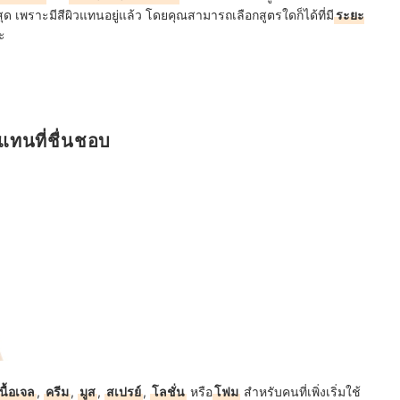
่สุด เพราะมีสีผิวแทนอยู่แล้ว โดยคุณสามารถเลือกสูตรใดก็ได้ที่มี
ระยะ
ะ
วแทนที่ชื่นชอบ
นื้อเจล
,
ครีม
,
มูส
,
สเปรย์
,
โลชั่น
หรือ
โฟม
สำหรับคนที่เพิ่งเริ่มใช้