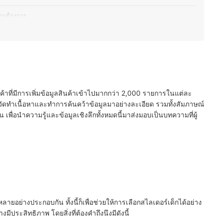
วามต้องการ
เด็ก
่ใช้งาน
ีความปลอดภัย
นค้าที่มีการเพิ่มข้อมูลสินค้าเข้าไปมากกว่า 2,000 รายการในแต่ละ
ัดทำเนื้อหาและทำการค้นคว้าข้อมูลมาอย่างละเอียด รวมทั้งสัมภาษณ์
พื่อนำความรู้และข้อมูลเชิงลึกทั้งหมดนี้มาส่งมอบเป็นบทความที่ผู้
ยอย่างประกอบกัน ทั้งนี้ก็เพื่อช่วยให้การเลือกสไลเดอร์เด็กได้อย่าง
ีประสิทธิภาพ โดยสิ่งที่ต้องคำถึงนึงมีดังนี้