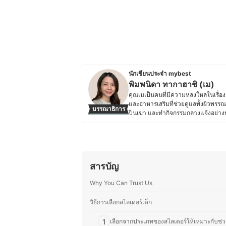
นักเขียนประจำ mybest
พิมพนิดา ทากาฮาชิ (เม)
คุณเมเป็นคนที่มีความหลงใหลในเรื่อ
และอาหารเสริมที่ช่วยดูแลทั้งผิวพ
บรรณาธิการ
ปีนเขา และทำกิจกรรมกลางแจ้งอย่าง
ในการทำความสะอาด เพื่อให้การใช้ชี
สำคัญกับการเลือกใช้สินค้าที่มีคุณภาพ
สินค้าที่ดีที่สุด แนะนำให้ผู้อ่านสา
ประวัติของ พิมพนิดา ทากาฮาชิ (เ
สารบัญ
Why You Can Trust Us
วิธีการเลือกสไลเดอร์เด็ก
1
เลือกจากประเภทของสไลเดอร์ให้เหมาะกับช่วง