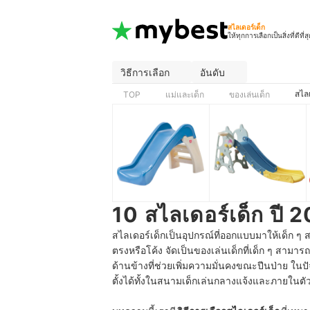
สไลเดอร์เด็ก
ให้ทุกการเลือกเป็นสิ่งที่ดีที่ส
วิธีการเลือก
อันดับ
สไลเ
TOP
แม่และเด็ก
ของเล่นเด็ก
10 สไลเดอร์เด็ก ปี 
สไลเดอร์เด็กเป็นอุปกรณ์ที่ออกแบบมาให้เด็ก 
ตรงหรือโค้ง
จัดเป็นของเล่นเด็กที่เด็ก ๆ สาม
ด้านข้างที่ช่วยเพิ่มความมั่นคงขณะปีนป่าย ในป
ตั้งได้ทั้งในสนามเด็กเล่นกลางแจ้งและภายในตั