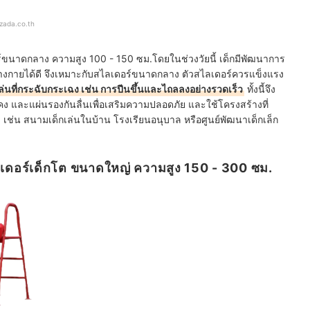
azada.co.th
ร์ขนาดกลาง ความสูง 100 - 150 ซม.โดยในช่วงวัยนี้ เด็กมีพัฒนาการ
่างกายได้ดี จึงเหมาะกับสไลเดอร์ขนาดกลาง ตัวสไลเดอร์ควรแข็งแรง
ล่นที่กระฉับกระเฉง เช่น การปีนขึ้นและไถลลงอย่างรวดเร็ว
ทั้งนี้จึง
่นคง และแผ่นรองกันลื่นเพื่อเสริมความปลอดภัย และใช้โครงสร้างที่
 เช่น สนามเด็กเล่นในบ้าน โรงเรียนอนุบาล หรือศูนย์พัฒนาเด็กเล็ก
สไลเดอร์เด็กโต ขนาดใหญ่ ความสูง 150 - 300 ซม.