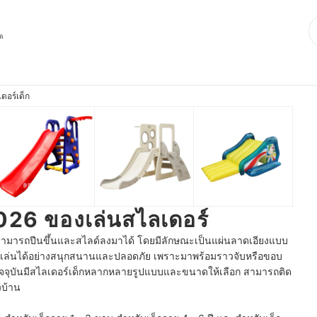
ุด
ดอร์เด็ก
2026 ของเล่นสไลเดอร์
ๆ สามารถปีนขึ้นและสไลด์ลงมาได้
โดยมีลักษณะเป็นแผ่นลาดเอียงแบบ
ารถเล่นได้อย่างสนุกสนานและปลอดภัย เพราะมาพร้อม
ราวจับหรือขอบ
ัจจุบันมีสไลเดอร์เด็กหลากหลาย
รูปแบบและขนาดให้เลือก สามารถติด
วบ้าน