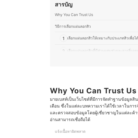
สารบัญ
ประวัติของ ชลิตา ชำนาญเมือง (เบ
Why You Can Trust Us
วิธีการเลือกแผ่นลอกสิว
1
เลือกแผ่นลอกสิวให้เหมาะกับประเภทสิวเพื่อได้
2
เลือกแผ่นลอกสิวที่มีส่วนผสมช่วยละลายสิ่ง
3
พิจารณาแผ่นลอกสิวที่แนบสนิทกับผิวได้ดี แต
4
เลือกขนาดและรูปทรงแผ่นตามบริเวณที่ใช้งาน
5
Why You Can Trust Us
เลือกแผ่นลอกสิวที่มีส่วนผสมช่วยลดการอักเส
มายเบสท์เป็นเว็บไซต์ที่มีการจัดทำฐานข้อมูลสิ
10 แผ่นลอกสิว ยี่ห้อไหนดี ที่ลอกสิวเสี้ยน
เดือน ซึ่งในแต่ละบทความเราได้ใช้เวลาในการจ
และตรวจสอบข้อมูลโดยผู้เชี่ยวชาญในแต่ละด้าน เ
แผ่นลอกสิวใช้ยังไง
อ่านสามารถเชื่อถือได้
ใช้แผ่นลอกสิวเสี้ยน ทำให้รูขุมขนกว้างจริงหรือไม่
แจ้งเนื้อหาผิดพลาด
ควรใช้แผ่นลอกสิวบ่อยแค่ไหน