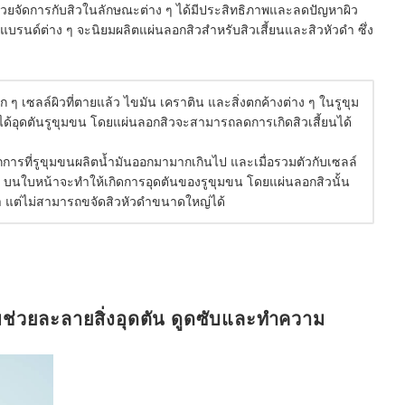
่วยจัดการกับสิวในลักษณะต่าง ๆ ได้มีประสิทธิภาพและลดปัญหาผิว
รนด์ต่าง ๆ จะนิยมผลิตแผ่นลอกสิวสำหรับสิวเสี้ยนและสิวหัวดำ ซึ่ง
ๆ เซลล์ผิวที่ตายแล้ว ไขมัน เคราติน และสิ่งตกค้างต่าง ๆ ในรูขุม
่ได้อุดตันรูขุมขน โดยแผ่นลอกสิวจะสามารถลดการเกิดสิวเสี้ยนได้
ากการที่รูขุมขนผลิตน้ำมันออกมามากเกินไป และเมื่อรวมตัวกับเซลล์
ง ๆ บนใบหน้าจะทำให้เกิดการอุดตันของรูขุมขน โดยแผ่นลอกสิวนั้น
 แต่ไม่สามารถขจัดสิวหัวดำขนาดใหญ่ได้
สมช่วยละลายสิ่งอุดตัน ดูดซับและทำความ