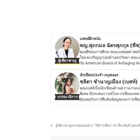
แพทย์ผิวหนัง
พญ.ศุภกมล ฉัตรศุภกุล (พีช
คุณพีชจบการศึกษาคณะแพทยศาสตร์ จ
โทและปริญญาเอกด้านตจวิทยา คณะแพท
ผู้เชี่ยวชาญ
วัย American Board of Antiaging (A4
เองในด้านสุขภาพผิวและเส้นผมเป็นพิเศ
รวมทั้งมีความสนใจเกี่ยวกับนวัตกรรมก
นักเขียนประจำ mybest
เตอร์ที่จะช่วยดูแลและฟื้นฟูผิวให้มี
ชลิตา ชำนาญเมือง (เบสท์)
ตรวจรักษาโรคผิวหนังทั่วไป คอยให้ค
คุณเบสท์เป็นนักเขียนด้านความงามและ
ทั้งยังให้ความรู้และความเข้าใจแก่บ
พิเศษ มีประสบการณ์ในการเขียนบทคว
บรรณาธิการ
จะมาพร้อมกับปัญหาเฉพาะแต่ละบุคคล ดั
คุ้นเคยกับการสืบค้นข้อมูลและการเลื
ผลิตภัณฑ์ที่เหมาะสมและปลอดภัยกับต
ตัวเอง คุณเบสท์จึงให้ความสำคัญกับก
ประวัติของ พญ.ศุภกมล ฉัตรศุภกุล 
รวมถึงอุปกรณ์ที่ช่วยเสริมสุขอนามัย ไ
ทำความสะอาดร่างกายต่าง ๆ โดยมักจะ
ผลิตภัณฑ์ที่เลือกใช้มีคุณภาพและป
ผู้เชี่ยวชาญตรวจสอบเฉพาะ "วิธีการเลือก" เท่านั้น สินค้าและบ
ข้อมูลที่ซับซ้อนให้อ่านง่าย เข้าใจได้เร
ติดตามเทรนด์ความงาม เทคโนโลยีด้า
สมัยและน่าเชื่อถืออีกด้วย