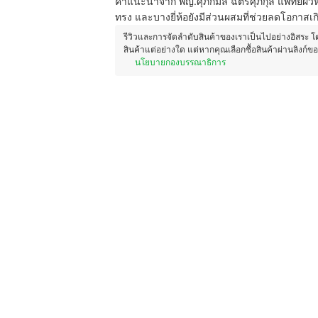
คำแนะนำจาก พญ.ศุภกมล ฉัตรศุภกุล แพทย์ผิวห
ทรง และบางยี่ห้อยังมีส่วนผสมที่ช่วยลดโอกาสเก
รีวิวและการจัดลำดับสินค้าของเราเป็นไปอย่างอิสระ 
สินค้าแต่อย่างใด แต่หากคุณเลือกซื้อสินค้าผ่านลิงก์ข
นโยบายกองบรรณาธิการ