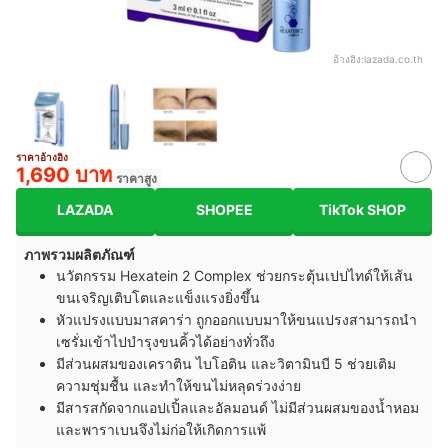
อ้างอิง:
lazada.co.th
ราคาอ้างอิง
1,690 บาท
ราคาสูง
LAZADA
SHOPEE
TikTok SHOP
ภาพรวมผลิตภัณฑ์
นวัตกรรม Hexatein 2 Complex ช่วยกระตุ้นเปปไทด์ให้เส้น
ขนเจริญเติบโตและ
แข็งแรงยิ่งขึ้น
หัวแปรงแบบมาสคาร่า ถูกออกแบบมาให้ขนแปรงสามารถนำ
เซรั่มเข้าไปบำรุงขนคิ้วได้อย่างทั่วถึง
มีส่วนผสมของเคราติน ไบโอติน และวิตามินบี 5 ช่วยเติม
ความชุ่มชื้น และทำให้ขนไม่หลุดร่วงง่าย
มีสารสกัดจากแอปเปิ้ลและอัลมอนด์ ไม่มีส่วนผสมของน้ำหอม
และพาราเบนจึงไม่ก่อให้เกิดการแพ้