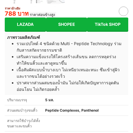
ราคาอ้างอิง
788 บาท
ราคาค่อนข้างสูง
LAZADA
SHOPEE
TikTok SHOP
ภาพรวมผลิตภัณฑ์
รวมเปปไทด์ 4 ชนิดด้วย Multi - Peptide Technology ร่วม
กับสารสกัดจากธรรมชาติ
เสริมความแข็งแรงให้โครงสร้างเส้นขน ลดการหลุดร่วง
ทำให้ขนคิ้วและตาดูหนาขึ้น
เนื้อสัมผัสแบบน้ำบางเบา ไม่เหนียวเหนอะหนะ ซึมเข้าสู่ผิว
และรากขนได้อย่างรวดเร็ว
ปราศจากส่วนผสมของน้ำมัน ไม่ก่อให้เกิดปัญหาการอุดตัน
อ่อนโยน ไม่เกิดรอยคล้ำ
ปริมาณบรรจุ
5 มล.
ส่วนผสมบำรุงขนคิ้ว
Peptide Complexes, Panthenol
สามารถใช้บำรุงได้ทั้ง
ขนตาและขนคิ้ว