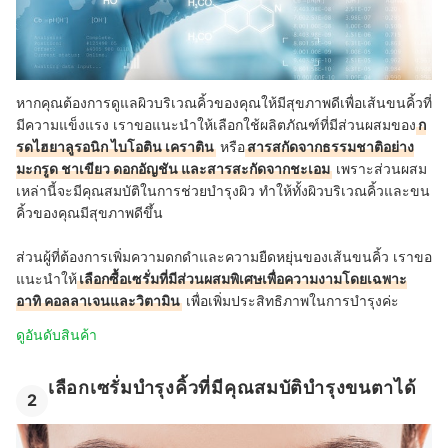
หากคุณต้องการดูแลผิวบริเวณคิ้วของคุณให้มีสุขภาพดีเพื่อเส้นขนคิ้วที่
มีความแข็งแรง เราขอแนะนำให้เลือกใช้ผลิตภัณฑ์ที่มีส่วนผสมของ
ก
รดไฮยาลูรอนิก ไบโอติน เคราติน
หรือ
สารสกัดจากธรรมชาติอย่าง
มะกรูด ชาเขียว ดอกอัญชัน และสารสะกัดจากชะเอม
เพราะส่วนผสม
เหล่านี้จะมีคุณสมบัติในการช่วยบำรุงผิว ทำให้ทั้งผิวบริเวณคิ้วและขน
คิ้วของคุณมีสุขภาพดีขึ้น
ส่วนผู้ที่ต้องการเพิ่มความดกดำและความยืดหยุ่นของเส้นขนคิ้ว เราขอ
แนะนำให้
เลือกซื้อเซรั่มที่มีส่วนผสมพิเศษเพื่อความงามโดยเฉพาะ
อาทิ คอลลาเจนและวิตามิน
เพื่อเพิ่มประสิทธิภาพในการบำรุงค่ะ
ดูอันดับสินค้า
เลือกเซรั่มบำรุงคิ้วที่มีคุณสมบัติบำรุงขนตาได้
2