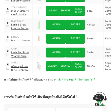
Eyebrow Serum
Cnid
Offic
The Ordinary
Pept
TikTok
6
LAZADA
SHOPEE
เซรั่มบำรุงขนตา
5 มล.
Comp
SHOP
Pant
และคิ้ว Multi-
Peptide Lash &
Glad2Glow
Pept
Brow Serum
7
LAZADA
SHOPEE
Lash & Brow
4.5 มล.
Comp
Pant
Intense Serum
Shea 
Bioti
ETUDE
8
Tripe
LAZADA
SHOPEE
9 กรัม
Bioti
My Lash Serum
Cher
Hydr
9
LAZADA
SHOPEE
Lash And Brow
3 กรัม
Kerat
Vitam
Vitamin Care
Sodi
Serum Oil Free
Hyal
AloEx
Appl
TikTok
10
Glyce
LAZADA
SHOPEE
ครีมบำรุงคิ้วดก
10 กรัม
Cell,
SHOP
Rede
Cute Eyebrow
Butte
Nourishing
Pea
Cream
หากไม่พบผลิตภัณฑ์ที่กำลังมองหา สามารถ
ส่งคำร้องขอเพิ่มในรายการได้
การจัดอันดับสินค้าใช้เป็นข้อมูลอ้างอิงได้หรือไม่ ?