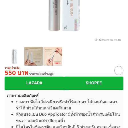
อ้างอิง:
lazada.co.th
ราคาอ้างอิง
550 บาท
ราคาค่อนข้างสูง
LAZADA
SHOPEE
ภาพรวมผลิตภัณฑ์
บางเบา ซึมไว ไม่เหนียวหรือทำให้แสบตา ใช้ก่อนปัดมาสคา
ร่าได้ ช่วยให้ขนตาเรียงเส้นสวย
หัวแปรงแบบ Duo Applicator มีทั้งหัวฟองน้ำสำหรับแต้มโคน
ขนตา และหัวแปรงปัดขนคิ้ว
มีไฮโดรไลซ์เคราติน และวิตามินบี 5 ช่วยเสริมความแข็งแรง