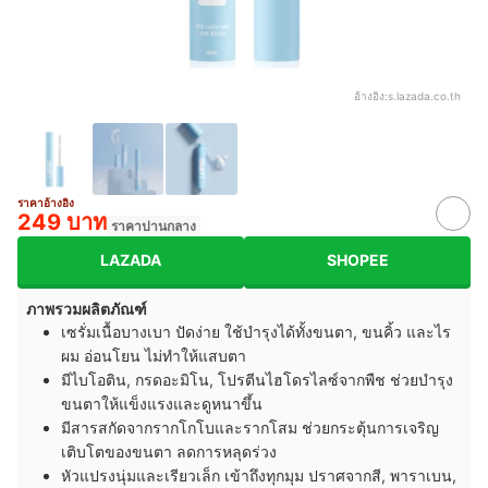
อ้างอิง:
s.lazada.co.th
ราคาอ้างอิง
249 บาท
ราคาปานกลาง
LAZADA
SHOPEE
ภาพรวมผลิตภัณฑ์
เซรั่มเนื้อบางเบา ปัดง่าย ใช้บำรุงได้ทั้งขนตา, ขนคิ้ว และไร
ผม อ่อนโยน ไม่ทำให้แสบตา
มีไบโอติน, กรดอะมิโน, โปรตีนไฮโดรไลซ์จากพืช ช่วยบำรุง
ขนตาให้แข็งแรงและดูหนาขึ้น
มีสารสกัดจากรากโกโบและรากโสม ช่วยกระตุ้นการเจริญ
เติบโตของขนตา ลดการหลุดร่วง
หัวแปรงนุ่มและเรียวเล็ก เข้าถึงทุกมุม ปราศจากสี, พาราเบน,