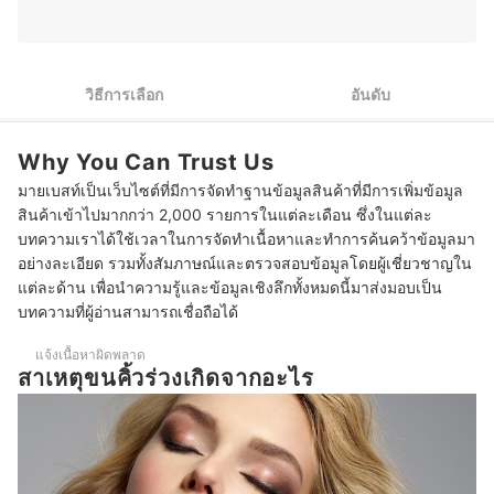
และอาหาร ไม่ว่าจะเป็นเทคนิคแต่งหน้า การเลือกสกินแคร์
2
เลือกเซรั่มบำรุงคิ้วที่มีคุณสมบัติบำรุงขนตาได้
หรือการสร้างสรรค์เมนูใหม่ ๆ เพื่อให้ผู้อ่านสามารถนำไปปรับ
ใช้ในชีวิตประจำวันได้อย่างมีประโยชน์
3
เลือกเซรั่มที่แห้งไวเพื่อใช้ก่อนแต่งหน้า
ประวัติของ ขวัญชนก โยชิโมโตะ (อีฟ)
วิธีการเลือก
อันดับ
10 เซรั่มบำรุงคิ้ว ยี่ห้อไหนดี คิ้วหนา ลดการหลุดร่วง
Why You Can Trust Us
อาหารที่ช่วยบำรุงขนคิ้วมีอะไรบ้าง?
มายเบสท์เป็นเว็บไซต์ที่มีการจัดทำฐานข้อมูลสินค้าที่มีการเพิ่มข้อมูล
บทความที่เกี่ยวข้องกับเซรั่มบำรุงคิ้ว
สินค้าเข้าไปมากกว่า 2,000 รายการในแต่ละเดือน ซึ่งในแต่ละ
บทความเราได้ใช้เวลาในการจัดทำเนื้อหาและทำการค้นคว้าข้อมูลมา
อย่างละเอียด รวมทั้งสัมภาษณ์และตรวจสอบข้อมูลโดยผู้เชี่ยวชาญใน
แต่ละด้าน เพื่อนำความรู้และข้อมูลเชิงลึกทั้งหมดนี้มาส่งมอบเป็น
บทความที่ผู้อ่านสามารถเชื่อถือได้
แจ้งเนื้อหาผิดพลาด
สาเหตุขนคิ้วร่วงเกิดจากอะไร