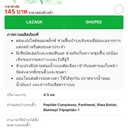
ราคาอ้างอิง
145 บาท
ราคาค่อนข้างต่ำ
LAZADA
SHOPEE
ภาพรวมผลิตภัณฑ์
ผสมเปปไทด์คอมเพล็กซ์ ช่วยฟื้นบำรุงเส้นขนที่อ่อนแอจากการ
แต่งหน้าหรือต่อขนตาประจำ
มีเชียบัตเตอร์และแพนทีนอล ช่วยกักเก็บความชุ่มชื้น ปกป้อง
เส้นขนจากมลภาวะและรังสียูวี
หัวแปรงมีปลายฟองน้ำแบบตัดเฉียง เข้ากับองศาของใบหน้า
ปัดสะดวกทั้งขนคิ้วและขนตา
อ่อนโยนต่อผิวรอบดวงตา ใช้ได้ทุกวัน ปราศจากน้ำหอม
น้ำมันแร่ และสารกันเสียพาราเบน
ปริมาณบรรจุ
4.5 มล.
ส่วนผสมบำรุงขนคิ้ว
Peptide Complexes, Panthenol, Shea Butter,
Biotinoyl Tripeptide-1
สามารถใช้บำรุงได้ทั้ง
ขนตาและขนคิ้ว