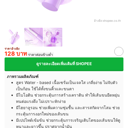
อ้างอิง:
shopee.co.th
ราคาอ้างอิง
128 บาท
ราคาค่อนข้างต่ำ
ดูรายละเอียดเพิ่มเติมที่ SHOPEE
ภาพรวมผลิตภัณฑ์
สูตร Water - based เนื้อเซรั่มเป็นเจลใส เกลี่ยง่าย ไม่จับตัว
เป็นก้อน ใช้ได้ทั้งขนคิ้วและขนตา
มีไบโอติน ช่วยกระตุ้นการสร้างเคราติน ทำให้เส้นขนยืดหยุ่น
ทนต่อแรงดึง ไม่เปราะหักง่าย
มีไฮยาลูรอน ช่วยเพิ่มความชุ่มชื้น และสารสกัดจากโสม ช่วย
กระตุ้นการงอกใหม่ของเส้นขน
มีเปปไทด์เข้มข้น ช่วยกระตุ้นการเจริญเติบโตของเส้นขนให้ดู
หนาและยาวขึ้น ปราศจากน้ำมัน