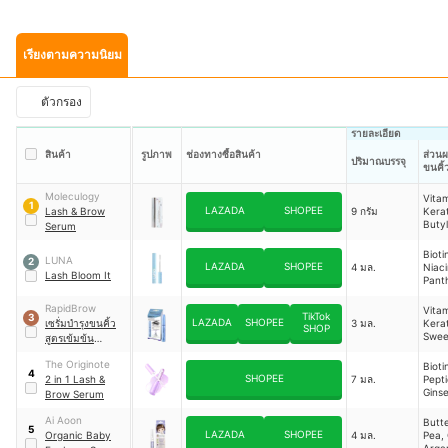
เรียงตามความนิยม
ตัวกรอง
รายละเอียด
สินค้า
รูปภาพ
ช่องทางซื้อสินค้า
ส่วนผ
ปริมาณบรรจุ
ขนคิ้
Moleculogy
Vitam
1
LAZADA
SHOPEE
Lash & Brow
9 กรัม
Kerat
Buty
Serum
Glyco
Prop
Bioti
LUNA
2
Glyco
LAZADA
SHOPEE
4 มล.
Niac
Lash Bloom It
Pent
Pant
Glyco
Pana
Gins
RapidBrow
Vitam
TikTok
3
Extra
LAZADA
SHOPEE
เซรั่มบำรุงขนคิ้ว
3 มล.
Kerat
SHOP
Swee
สูตรเข้มข้น
Almo
Eyebrow
Extra
The Originote
Bioti
Enhancing
4
Apple
SHOPEE
2 in 1 Lash &
7 มล.
Pepti
Serum
Cell 
Gins
Brow Serum
Extra
Ai Aoon
Butte
5
LAZADA
SHOPEE
Organic Baby
4 มล.
Pea,
Argan