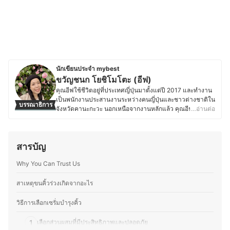
นักเขียนประจำ mybest
ขวัญชนก โยชิโมโตะ (อีฟ)
คุณอีฟใช้ชีวิตอยู่ที่ประเทศญี่ปุ่นมาตั้งแต่ปี 2017 และทำงาน
เป็นพนักงานประสานงานระหว่างคนญี่ปุ่นและชาวต่างชาติใน
บรรณาธิการ
จังหวัดคานะกะวะ นอกเหนือจากงานหลักแล้ว คุณอีฟยัง
…อ่านต่อ
ทำงานเป็นล่ามฟรีแลนซ์และมีความสนใจในเรื่องเครื่อง
สำอางและสกินแคร์ โดยชอบติดตามเทรนด์ความงามทั้งจาก
แบรนด์ญี่ปุ่นและอื่น ๆ ทดลองผลิตภัณฑ์ และอ่านรีวิวเกี่ยวกับ
สารบัญ
เครื่องสำอางและสกินแคร์อยู่เสมอ นอกจากนี้ ยังมี
ประสบการณ์แต่งหน้าสำหรับงานต่าง ๆ ทั้งในไทยและญี่ปุ่น
Why You Can Trust Us
ไม่ว่าจะเป็นแต่งหน้าเจ้าสาว แต่งหน้ารับปริญญา หรือแต่ง
หน้าออกงาน ทำให้คุณอีฟเข้าใจการเลือกใช้ผลิตภัณฑ์ให้
เหมาะกับสภาพผิวและโอกาสต่าง ๆ ซึ่งนอกจากด้านความ
สาเหตุขนคิ้วร่วงเกิดจากอะไร
งามแล้ว คุณอีฟยังรักการทำอาหาร โดยเฉพาะการคิดค้นสูตร
ใหม่ ๆ ที่ผสมผสานระหว่างอาหารไทยและญี่ปุ่น รวมถึงสอนทำ
วิธีการเลือกเซรั่มบำรุงคิ้ว
อาหารไทยให้กับคนญี่ปุ่นเป็นครั้งคราว จึงชอบทดลองวัตถุดิบ
ที่หาได้ในญี่ปุ่น และปรับรสชาติให้เข้ากับวัฒนธรรมการกิน
1
เลือกส่วนผสมที่มีประสิทธิภาพและปลอดภัย
ของที่นี่ อีกทั้งยังสนุกกับการแบ่งปันเรื่องราวเกี่ยวกับความงาม