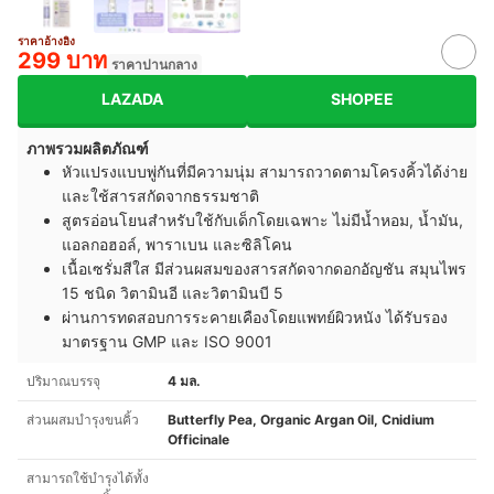
ราคาอ้างอิง
299 บาท
ราคาปานกลาง
LAZADA
SHOPEE
ภาพรวมผลิตภัณฑ์
หัวแปรงแบบ
พู่กันที่มีความนุ่ม สามารถวาดตามโครงคิ้วได้ง่าย
และใช้สารสกัดจากธรรมชาติ
สูตรอ่อนโยนสำหรับใช้กับเด็กโดยเฉพาะ
ไม่มีน้ำหอม, น้ำมัน,
แอลกอฮอล์, พาราเบน และซิลิโคน
เนื้อเซรั่มสีใส มีส่วนผสมของสารสกัดจากดอกอัญชัน สมุนไพร
15 ชนิด วิตามินอี และวิตามินบี 5
ผ่านการทดสอบการระคายเคืองโดยแพทย์ผิวหนัง ได้รับรอง
มาตรฐาน GMP และ ISO 9001
ปริมาณบรรจุ
4 มล.
ส่วนผสมบำรุงขนคิ้ว
Butterfly Pea, Organic Argan Oil, Cnidium
Officinale
สามารถใช้บำรุงได้ทั้ง