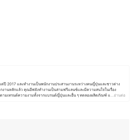
าตั้งแต่ปี 2017 และทำงานเป็นพนักงานประสานงานระหว่างคนญี่ปุ่นและชาวต่าง
กงานหลักแล้ว คุณอีฟยังทำงานเป็นล่ามฟรีแลนซ์และมีความสนใจในเรื่อง
ตามเทรนด์ความงามทั้งจากแบรนด์ญี่ปุ่นและอื่น ๆ ทดลองผลิตภัณฑ์ และอ่าน
…อ่านต่อ
ร์อยู่เสมอ นอกจากนี้ ยังมีประสบการณ์แต่งหน้าสำหรับงานต่าง ๆ ทั้งในไทยและ
 แต่งหน้ารับปริญญา หรือแต่งหน้าออกงาน ทำให้คุณอีฟเข้าใจการเลือกใช้
กาสต่าง ๆ ซึ่งนอกจากด้านความงามแล้ว คุณอีฟยังรักการทำอาหาร โดยเฉพาะ
่างอาหารไทยและญี่ปุ่น รวมถึงสอนทำอาหารไทยให้กับคนญี่ปุ่นเป็นครั้งคราว จึง
ปรับรสชาติให้เข้ากับวัฒนธรรมการกินของที่นี่ อีกทั้งยังสนุกกับการแบ่งปันเรื่อง
ะเป็นเทคนิคแต่งหน้า การเลือกสกินแคร์ หรือการสร้างสรรค์เมนูใหม่ ๆ เพื่อให้
จำวันได้อย่างมีประโยชน์