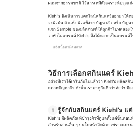
ผสมจากธรรมชาติ ไร้สารเคมีสังเคราะห์ปรุงแต่
Kiehl's ยังเน้นการแตกไลน์สกินแคร์ออกมาให้
จะผิวมัน ผิวแห้ง ผิวแพ้ง่าย ปัญหาสิว หรือ ปัญหา
แจก Sample ของผลิตภัณฑ์ให้ลูกค้าไปทดลองใช้ไ
ว่าทำไมแบรนด์ Kiehl's ถึงได้กลายเป็นแบรนด
แจ้งเนื้อหาผิดพลาด
วิธีการเลือกสกินแคร์ Kieh
อย่างที่เราได้เกริ่นกันไปแล้วว่า Kiehl's ผลิต
สภาพปัญหาผิว ดังนั้นเรามาดูกันดีกว่าค่ะว่า มีอะไ
รู้จักกับสกินแคร์ Kiehl's 
1
Kiehl's มีผลิตภัณฑ์บำรุงผิวที่ดูแลตั้งแต่ขั้น
สำหรับส่วนอื่น ๆ บนใบหน้าอีกด้วย เพราะแบรนด์