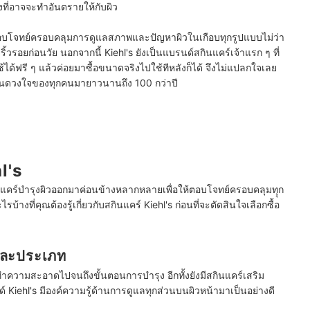
งที่อาจจะทำอันตรายให้กับผิว
ตอบโจทย์ครอบคลุมการดูแลสภาพและปัญหาผิวในเกือบทุกรูปแบบไม่ว่า
ริ้วรอยก่อนวัย นอกจากนี้ Kiehl's ยังเป็นแบรนด์สกินแคร์เจ้าแรก ๆ ที่
ด้ฟรี ๆ แล้วค่อยมาซื้อขนาดจริงไปใช้ทีหลังก็ได้ จึงไม่แปลกใจเลย
์ในดวงใจของทุกคนมายาวนานถึง 100 กว่าปี
l's
สกินแคร์บำรุงผิวออกมาค่อนข้างหลากหลายเพื่อให้ตอบโจทย์ครอบคลุมทุุก
รบ้างที่คุณต้องรู้เกี่ยวกับสกินแคร์ Kiehl's ก่อนที่จะตัดสินใจเลือกซื้อ
แต่ละประเภท
ตอนทำความสะอาดไปจนถึงขั้นตอนการบำรุง อีกทั้งยังมีสกินแคร์เสริม
 Kiehl's มีองค์ความรู้ด้านการดูแลทุกส่วนบนผิวหน้ามาเป็นอย่างดี