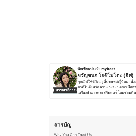
นักเขียนประจำ mybest
ขวัญชนก โยชิโมโตะ (อีฟ)
คุณอีฟใช้ชีวิตอยู่ที่ประเทศญี่ปุ่นม
ชาติในจังหวัดคานะกะวะ นอกเหนือจา
บรรณาธิการ
เครื่องสำอางและสกินแคร์ โดยชอบติด
รีวิวเกี่ยวกับเครื่องสำอางและสกินแค
ญี่ปุ่น ไม่ว่าจะเป็นแต่งหน้าเจ้าสาว
ผลิตภัณฑ์ให้เหมาะกับสภาพผิวและโอ
การคิดค้นสูตรใหม่ ๆ ที่ผสมผสานระหว
ชอบทดลองวัตถุดิบที่หาได้ในญี่ปุ่น และ
สารบัญ
ราวเกี่ยวกับความงามและอาหาร ไม่ว่าจ
ผู้อ่านสามารถนำไปปรับใช้ในชีวิตประ
Why You Can Trust Us