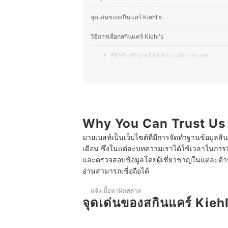
ประวัติของ ขวัญชนก โยชิโมโตะ (อ
จุดเด่นของสกินแคร์ Kiehl's
วิธีการเลือกสกินแคร์ Kiehl's
1
รู้จักกับสกินแคร์ Kiehl's แต่ละประเภท
2
เลือก Collection สกินแคร์ Kiehl's ที่เหมาะก
3
เลือกซื้อผลิตภัณฑ์สกินแคร์ Kiehl's ของแท้ท
10 Kiehl's ตัวไหนดี คุณค่าจากธรรมชาติ ช่วยฟื้นบำร
Why You Can Trust Us
มายเบสท์เป็นเว็บไซต์ที่มีการจัดทำฐานข้อมูลสิ
เดือน ซึ่งในแต่ละบทความเราได้ใช้เวลาในการจ
และตรวจสอบข้อมูลโดยผู้เชี่ยวชาญในแต่ละด้าน เ
อ่านสามารถเชื่อถือได้
แจ้งเนื้อหาผิดพลาด
จุดเด่นของสกินแคร์ Kiehl