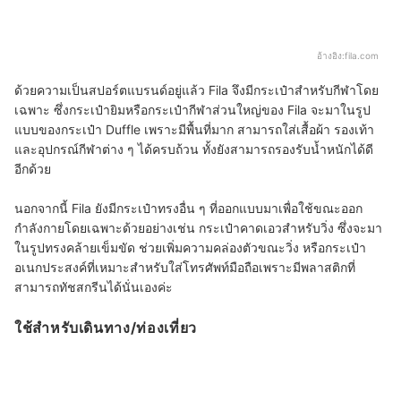
อ้างอิง:
fila.com
ด้วยความเป็นสปอร์ตแบรนด์อยู่แล้ว Fila จึงมีกระเป๋าสำหรับกีฬาโดย
เฉพาะ ซึ่งกระเป๋ายิมหรือกระเป๋ากีฬาส่วนใหญ่ของ Fila จะมาในรูป
แบบของกระเป๋า Duffle เพราะมีพื้นที่มาก สามารถใส่เสื้อผ้า รองเท้า
และอุปกรณ์กีฬาต่าง ๆ ได้ครบถ้วน ทั้งยังสามารถรองรับน้ำหนักได้ดี
อีกด้วย
นอกจากนี้ Fila ยังมีกระเป๋าทรงอื่น ๆ ที่ออกแบบมาเพื่อใช้ขณะออก
กำลังกายโดยเฉพาะด้วยอย่างเช่น กระเป๋าคาดเอวสำหรับวิ่ง ซึ่งจะมา
ในรูปทรงคล้ายเข็มขัด ช่วยเพิ่มความคล่องตัวขณะวิ่ง หรือกระเป๋า
อเนกประสงค์ที่เหมาะสำหรับใส่โทรศัพท์มือถือเพราะมีพลาสติกที่
สามารถทัชสกรีนได้นั่นเองค่ะ
ใช้สำหรับเดินทาง/ท่องเที่ยว