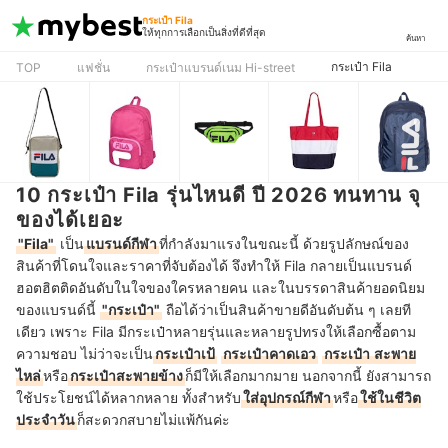
กระเป๋า Fila
ให้ทุกการเลือกเป็นสิ่งที่ดีที่สุด
ค้นหา
กระเป๋า Fila
TOP
แฟชั่น
กระเป๋าแบรนด์เนม Hi-street
10 กระเป๋า Fila รุ่นไหนดี ปี 2026 ทนทาน จุ
ของได้เยอะ
"Fila"
เป็น
แบรนด์กีฬา
ที่กำลังมาแรงในขณะนี้ ด้วยรูปลักษณ์ของ
สินค้าที่โดนใจและราคาที่จับต้องได้ จึงทำให้ Fila กลายเป็นแบรนด์
ฮอตฮิตติดอันดับในใจของใครหลายคน และในบรรดาสินค้ายอดนิยม
ของแบรนด์นี้
"กระเป๋า"
ถือได้ว่าเป็นสินค้าขายดีอันดับต้น ๆ เลยที
เดียว เพราะ Fila มีกระเป๋าหลายรุ่นและหลายรูปทรงให้เลือกซื้อตาม
ความชอบ ไม่ว่าจะเป็น
กระเป๋าเป้
กระเป๋าคาดเอว
กระเป๋า
สะพาย
ไหล่
หรือ
กระเป๋าสะพายข้าง
ก็มีให้เลือกมากมาย นอกจากนี้ ยังสามารถ
ใช้ประโยชน์ได้หลากหลาย ทั้งสำหรับ
ใส่อุปกรณ์กีฬา
หรือ
ใช้ในชีวิต
ประจำวัน
ก็สะดวกสบายไม่แพ้กันค่ะ