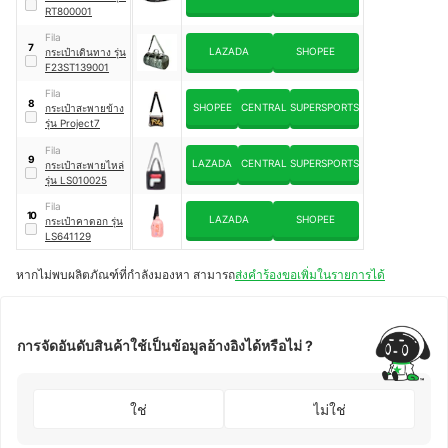
RT800001
Fila
7
LAZADA
SHOPEE
กระเป๋าเดินทาง รุ่น
F23ST139001
Fila
8
SHOPEE
CENTRAL
SUPERSPORTS
กระเป๋าสะพายข้าง
รุ่น Project7
Fila
9
LAZADA
CENTRAL
SUPERSPORTS
กระเป๋าสะพายไหล่
รุ่น LS010025
Fila
10
LAZADA
SHOPEE
กระเป๋าคาดอก รุ่น
LS641129
หากไม่พบผลิตภัณฑ์ที่กำลังมองหา สามารถ
ส่งคำร้องขอเพิ่มในรายการได้
การจัดอันดับสินค้าใช้เป็นข้อมูลอ้างอิงได้หรือไม่ ?
ใช่
ไม่ใช่