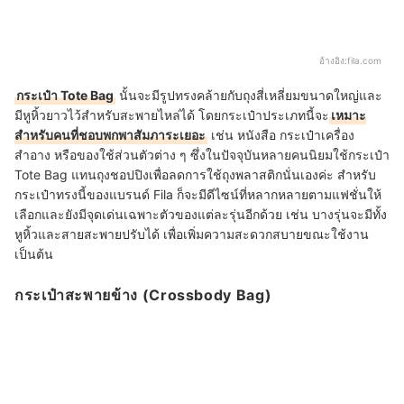
อ้างอิง:
fila.com
กระเป๋า Tote Bag
นั้นจะมีรูปทรงคล้ายกับถุงสี่เหลี่ยมขนาดใหญ่และ
มีหูหิ้วยาวไว้สำหรับสะพายไหล่ได้ โดยกระเป๋าประเภทนี้จะ
เหมาะ
สำหรับคนที่ชอบพกพาสัมภาระเยอะ
เช่น หนังสือ กระเป๋าเครื่อง
สำอาง หรือของใช้ส่วนตัวต่าง ๆ ซึ่งในปัจจุบันหลายคนนิยมใช้กระเป๋า
Tote Bag แทนถุงชอปปิงเพื่อลดการใช้ถุงพลาสติกนั่นเองค่ะ สำหรับ
กระเป๋าทรงนี้ของแบรนด์ Fila ก็จะมีดีไซน์ที่หลากหลายตามแฟชั่นให้
เลือกและยังมีจุดเด่นเฉพาะตัวของแต่ละรุ่นอีกด้วย เช่น บางรุ่นจะมีทั้ง
หูหิ้วและสายสะพายปรับได้ เพื่อเพิ่มความสะดวกสบายขณะใช้งาน
เป็นต้น
กระเป๋าสะพายข้าง (Crossbody Bag)