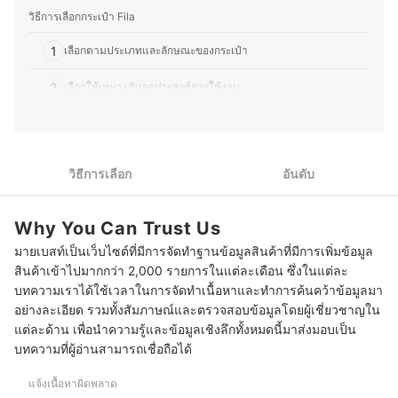
นอกจากการอัปเดตเทรนด์แฟชั่นแล้ว คุณวิวยังสนุกกับการ
วิธีการเลือกกระเป๋า Fila
แบ่งปันข้อมูลเกี่ยวกับสินค้าแบรนด์เนม ไม่ว่าจะเป็นไอเทมที่
ควรค่าแก่การสะสม วิธีเลือกซื้อให้เหมาะกับสไตล์ และแนว
1
เลือกตามประเภทและลักษณะของกระเป๋า
โน้มตลาดของสินค้าแต่ละแบรนด์ เพื่อช่วยให้ผู้อ่านสามารถ
ตัดสินใจเลือกซื้อได้อย่างมั่นใจ
2
เลือกให้เหมาะกับจุดประสงค์การใช้งาน
ประวัติของ วชิรญาณ์ บุญวัฒน์วิชัย (วิว)
10 กระเป๋า Fila รุ่นไหนดี
วิธีการเลือก
อันดับ
Why You Can Trust Us
มายเบสท์เป็นเว็บไซต์ที่มีการจัดทำฐานข้อมูลสินค้าที่มีการเพิ่มข้อมูล
สินค้าเข้าไปมากกว่า 2,000 รายการในแต่ละเดือน ซึ่งในแต่ละ
บทความเราได้ใช้เวลาในการจัดทำเนื้อหาและทำการค้นคว้าข้อมูลมา
อย่างละเอียด รวมทั้งสัมภาษณ์และตรวจสอบข้อมูลโดยผู้เชี่ยวชาญใน
แต่ละด้าน เพื่อนำความรู้และข้อมูลเชิงลึกทั้งหมดนี้มาส่งมอบเป็น
บทความที่ผู้อ่านสามารถเชื่อถือได้
แจ้งเนื้อหาผิดพลาด