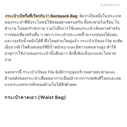
อ้างอิง:
fila.com
กระเป๋าเป้หรือที่เรียกกันว่า Backpack Bag
จัดว่าเป็นหนึ่งในประเภท
ของกระเป๋าที่มีประโยชน์ใช้สอยอย่างครบครัน ทั้งสะพายไปเรียน ไป
ทำงาน ไปออกกำลังกาย รวมไปถึงการใช้แทนกระเป๋าเดินทางสำหรับ
การท่องเที่ยวทริปสั้น ๆ เพราะกระเป๋าประเภทนี้ามารถจุของได้เยอะ
และรองรับน้ำหนักได้ดี ซึ่งโดยส่วนใหญ่แล้ว กระเป๋าเป้ของ Fila จะตัด
เย็บจากผ้าโพลีเอสเตอร์ที่มีน้ำหนักเบาและมีความทนทานสูง ทำให้
อายุการใช้งานของกระเป๋านั้นยืนยาว อีกทั้งยังแข็งแรงและไม่ขาด
ง่าย
นอกจากนี้ กระเป๋าเป้ของ Fila ยังมีการบุนุ่มบริเวณสายสะพายและ
ด้านหลังของกระเป๋าเพื่อลดอาการเมื่อยล้าจากการกดทับที่ไหล่และลด
แรงกระแทกจากสิ่งของด้านในได้อีกด้วยค่ะ
กระเป๋าคาดเอว (Waist Bag)