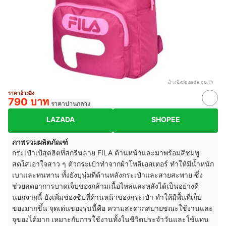
อ้างอิง:
lazada.co.th
ราคาอ้างอิง
790 บาท
ราคาปานกลาง
LAZADA
SHOPEE
ภาพรวมผลิตภัณฑ์
กระเป๋าเป้สุดฮิตที่สกรีนลาย FILA ด้านหน้าและมาพร้อมสีชมพู
สดใสเอาใจสาว ๆ ตัวกระเป๋าทำจากผ้าโพลีเอสเตอร์ ทำให้มีน้ำหนัก
เบาและทนทาน ทั้งยังบุนุ่มที่ด้านหลังกระเป๋าและสายสะพาย ซึ่ง
ช่วยลดอาการบาดเจ็บของกล้ามเนื้อไหล่และหลังได้เป็นอย่างดี
นอกจากนี้ ยังเพิ่มช่องซิปที่ด้านหน้าของกระเป๋า ทำให้มีพื้นที่เก็บ
ของมากขึ้น จุดเด่นของรุ่นนี้คือ ความสะดวกสบายขณะใช้งานและ
จุของได้มาก เหมาะกับการใช้งานทั้งในชีวิตประจำวันและใช้แทน