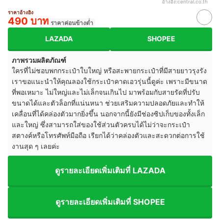
อ้างอิง:
central.co.th
ราคาอ้างอิง
490 บาท
ราคาค่อนข้างต่ำ
LAZADA
SHOPEE
ภาพรวมผลิตภัณฑ์
ใครที่ไม่ชอบพกกระเป๋าใบใหญ่ หรือสะพายกระเป๋าที่มีสายยาวรุงรัง
เราขอแนะนำให้คุณลองใช้กระเป๋าคาดเอวรุ่นนี้ดูค่ะ เพราะมีขนาด
ที่พอเหมาะ ไม่ใหญ่และไม่เล็กจนเกินไป มาพร้อมกับสายรัดที่ปรับ
ขนาดได้และตัวล็อกที่แน่นหนา ช่วยเสริมความปลอดภัยและทำให้
เคลื่อนที่ได้คล่องตัวมากยิ่งขึ้น นอกจากนี้ยังมีช่องซิปเก็บของทั้งเล็ก
และใหญ่ ซึ่งสามารถใส่ของใช้ส่วนตัวครบได้ไม่ว่าจะกระเป๋า
สตางค์หรือโทรศัพท์มือถือ เรียกได้ว่าคล่องตัวและสะดวกต่อการใช้
งานสุด ๆ เลยค่ะ
ดูรายละเอียดเพิ่มเติมที่ LAZADA
ดูรายละเอียดเพิ่มเติมที่ SHOPEE