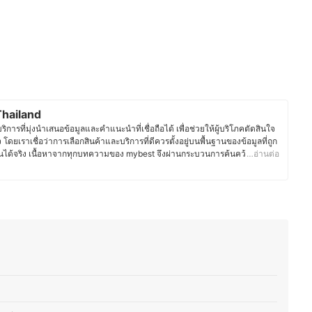
hailand
ารที่มุ่งนำเสนอข้อมูลและคำแนะนำที่เชื่อถือได้ เพื่อช่วยให้ผู้บริโภคตัดสินใจ
จ โดยเราเชื่อว่าการเลือกสินค้าและบริการที่ดีควรตั้งอยู่บนพื้นฐานของข้อมูลที่ถูก
ได้จริง เนื้อหาจากทุกบทความของ mybest จึงผ่านกระบวนการค้นคว้า
…อ่านต่อ
ิการ พร้อมตรวจสอบความถูกต้องร่วมกับผู้เชี่ยวชาญในแต่ละหมวดหมู่ เพื่อให้ผู้
และน่าเชื่อถือ นอกจากนี้ ทีมบรรณาธิการของ mybest ยังให้ความสำคัญกับการ
ะประเภท ตั้งแต่การเปรียบเทียบคุณสมบัติ วิธีการเลือก ไปจนถึงข้อควรรู้ก่อน
ต้องการของผู้บริโภคมีความหลากหลาย จึงมุ่งนำเสนอคำแนะนำที่กระชับ เข้าใจ
ระจำวันมากที่สุด
st Thailand