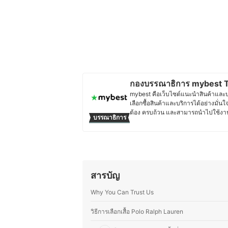
กองบรรณาธิการ mybest T
mybest คือเว็บไซต์แนะนำสินค้าและบริก
เลือกซื้อสินค้าและบริการได้อย่างมั่นใ
ต้อง ครบถ้วน และสามารถนำไปใช้งาน
บรรณาธิการ
วิเคราะห์ และเรียบเรียงโดยทีมบรรณาธ
อ่านได้รับข้อมูลที่ชัดเจน เป็นกลาง 
เจาะลึกในรายละเอียดของผลิตภัณฑ์แต่ล
ตัดสินใจซื้อ เพราะเราเข้าใจว่าความ
ง่าย และตอบโจทย์การใช้งานในชีวิตป
ประวัติของ กองบรรณาธิการ mybe
สารบัญ
Why You Can Trust Us
วิธีการเลือกเสื้อ Polo Ralph Lauren