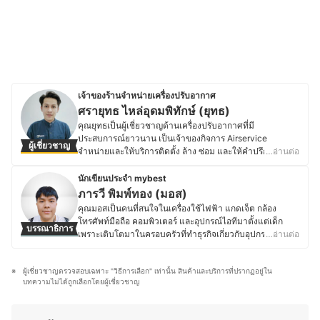
เจ้าของร้านจำหน่ายเครื่องปรับอากาศ
ศรายุทธ ไหล่อุดมพิทักษ์ (ยุทธ)
คุณยุทธเป็นผู้เชี่ยวชาญด้านเครื่องปรับอากาศที่มี
ประสบการณ์ยาวนาน เป็นเจ้าของกิจการ Airservice
ผู้เชี่ยวชาญ
จำหน่ายและให้บริการติดตั้ง ล้าง ซ่อม และให้คำปรึกษาเกี่ยว
…อ่านต่อ
กับเครื่องปรับอากาศครบวงจร โดยดำเนินธุรกิจผ่านช่องทาง
ออนไลน์ทั้ง Facebook TikTok Instagram และ YouTube
นักเขียนประจำ mybest
เพื่อให้ข้อมูลและคำแนะนำที่เป็นประโยชน์ ซึ่งเส้นทางของคุณ
ภารวี พิมพ์ทอง (มอส)
ยุทธเริ่มต้นจากการเติบโตมาในครอบครัวที่ประกอบธุรกิจ
คุณมอสเป็นคนที่สนใจในเครื่องใช้ไฟฟ้า แกดเจ็ต กล้อง
เกี่ยวกับเครื่องปรับอากาศ ทำให้ได้เรียนรู้เกี่ยวกับระบบ
โทรศัพท์มือถือ คอมพิวเตอร์ และอุปกรณ์ไอทีมาตั้งแต่เด็ก
บรรณาธิการ
ทำความเย็นมาตั้งแต่เด็ก ทั้งการเลือกให้เหมาะสมกับขนาด
เพราะเติบโตมาในครอบครัวที่ทำธุรกิจเกี่ยวกับอุปกรณ์
…อ่านต่อ
ห้อง ระบบทำงานที่ช่วยประหยัดพลังงาน ตลอดจนการบำรุง
อิเล็กทรอนิกส์ โดยปัจจุบันยังคงติดตามข่าวสารวงการไอที
รักษาเพื่อยืดอายุการใช้งาน ทำให้มีความเชี่ยวชาญในการ
อย่างต่อเนื่อง ไม่ว่าจะเป็นการเปิดตัวอุปกรณ์ใหม่ เทคโนโลยี
ช่วยลูกค้าเลือกเครื่องปรับอากาศที่ตรงกับความต้องการ และ
ผู้เชี่ยวชาญตรวจสอบเฉพาะ "วิธีการเลือก" เท่านั้น สินค้าและบริการที่ปรากฏอยู่ใน
ล่าสุด หรือแนวโน้มของตลาดอุปกรณ์อิเล็กทรอนิกส์ นอกจาก
แนะนำการแก้ปัญหาที่เกิดขึ้นจากการใช้งานได้อย่างถูกต้อง
บทความไม่ได้ถูกเลือกโดยผู้เชี่ยวชาญ
การอัปเดตข้อมูลสินค้าไอทีแล้ว คุณมอสยังชื่นชอบงานช่าง
นอกจากนี้ ยังมุ่งเน้นให้ความรู้เกี่ยวกับการดูแลรักษาเครื่อง
และ DIY โดยมักซ่อมแซมอุปกรณ์อิเล็กทรอนิกส์และเครื่องใช้
ปรับอากาศ เพื่อลดปัญหาการใช้งานและช่วยให้ลูกค้าได้รับ
ไฟฟ้าด้วยตัวเองเป็นประจำ ทำให้มีความเข้าใจเรื่อง
ประสิทธิภาพสูงสุด โดยเชื่อว่าหากมีการใช้งานและดูแลที่