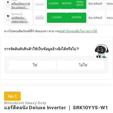
300
TikTok
9
LAZADA
SHOPEE
เครื่องปรับอากาศ
อินเวอร์เตอร์
ทองแ
SHOP
อินเวอร์เตอร์
｜
HSU-09VQEC03T
Samsung
10
LAZADA
SHOPEE
แอร์ติดผนัง
｜
อินเวอร์เตอร์
ทองแ
AR60H09D1DWN
ST
หากไม่พบผลิตภัณฑ์ที่กำลังมองหา สามารถ
ส่งคำร้องขอเพิ่มในรายการได้
การจัดอันดับสินค้าใช้เป็นข้อมูลอ้างอิงได้หรือไม่ ?
ใช่
ไม่ใช่
No.1
Mitsubishi Heavy Duty
แอร์ติดผนัง Deluxe Inverter
｜
SRK10YYS-W1