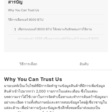
สารบัญ
โครงสร้างและฟังก์ชันการทำงานของอุปกรณ์ต่างๆ มากขึ้น
เหมาะสม นอกจากจะช่วยยืดอายุการใช้งานแล้ว ยังช่วยให้ใช้
ความชอบนี้ช่วยให้คุณมอสสามารถเปรียบเทียบจุดเด่นจุด
พลังงานอย่างมีประสิทธิภาพ ลดค่าไฟฟ้า และสร้างความเย็น
Why You Can Trust Us
ด้อยของสินค้าเทคโนโลยีแต่ละประเภทได้อย่างชัดเจน ทำให้
สบายที่ยั่งยืน
สนุกกับการแบ่งปันความรู้เกี่ยวกับเทคโนโลยีและอุปกรณ์ไอที
ประวัติของ ศรายุทธ ไหล่อุดมพิทักษ์ (ยุทธ)
ทั้งในแง่ของการเลือกซื้อ อัปเกรด และดูแลรักษา เพื่อให้ผู้อ่าน
วิธีการเลือกแอร์ 9000 BTU
สามารถเลือกอุปกรณ์ที่เหมาะสมกับการใช้งานของตนเองได้
อย่างคุ้มค่า
1
เลือกระบบแอร์ 9000 BTU ให้เหมาะกับลักษณะการใช้งาน
ประวัติของ ภารวี พิมพ์ทอง (มอส)
ตรวจสอบค่า SEER หรือฉลากประหยัดไฟเบอร์ 5 ของแอร์ 9000
2
BTU
3
พิจารณาวัสดุคอยล์แอร์ 9000 BTU ที่มีความทนทาน
ตรวจสอบฟังก์ชันเพิ่มเติมของแอร์ 9000 BTU เพื่อการใช้งานที่
วิธีการเลือก
อันดับ
4
ครอบคลุม
10 แอร์ 9000 BTU รุ่นไหนดี ประหยัดไฟที่สุด
Why You Can Trust Us
มายเบสท์เป็นเว็บไซต์ที่มีการจัดทำฐานข้อมูลสินค้าที่มีการเพิ่มข้อมูล
แอร์ 9000 BTU เหมาะกับห้องขนาดไหน
สินค้าเข้าไปมากกว่า 2,000 รายการในแต่ละเดือน ซึ่งในแต่ละ
แอร์ 9000 BTU กินไฟกี่วัตต์
บทความเราได้ใช้เวลาในการจัดทำเนื้อหาและทำการค้นคว้าข้อมูลมา
อย่างละเอียด รวมทั้งสัมภาษณ์และตรวจสอบข้อมูลโดยผู้เชี่ยวชาญใน
แต่ละด้าน เพื่อนำความรู้และข้อมูลเชิงลึกทั้งหมดนี้มาส่งมอบเป็น