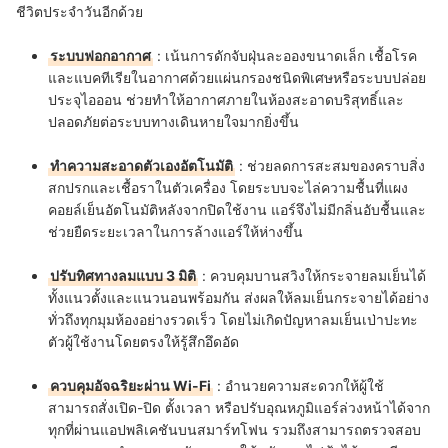
ชีวิตประจำวันอีกด้วย
ระบบฟอกอากาศ
: เน้นการดักจับฝุ่นละอองขนาดเล็ก เชื้อโรค
และแบคทีเรียในอากาศด้วยแผ่นกรองชนิดพิเศษหรือระบบปล่อย
ประจุไอออน ช่วยทำให้อากาศภายในห้องสะอาดบริสุทธิ์และ
ปลอดภัยต่อระบบทางเดินหายใจมากยิ่งขึ้น
ทำความสะอาดตัวเองอัตโนมัติ
: ช่วยลดการสะสมของคราบสิ่ง
สกปรกและเชื้อราในตัวเครื่อง โดยระบบจะไล่ความชื้นที่แผง
คอยล์เย็นอัตโนมัติหลังจากปิดใช้งาน แอร์จึงไม่มีกลิ่นอับชื้นและ
ช่วยยืดระยะเวลาในการล้างแอร์ให้ห่างขึ้น
ปรับทิศทางลมแบบ 3 มิติ
: ควบคุมบานสวิงให้กระจายลมเย็นได้
ทั้งแนวตั้งและแนวนอนพร้อมกัน ส่งผลให้ลมเย็นกระจายได้อย่าง
ทั่วถึงทุกมุมห้องอย่างรวดเร็ว โดยไม่เกิดปัญหาลมเย็นเป่าปะทะ
ตัวผู้ใช้งานโดยตรงให้รู้สึกอึดอัด
ควบคุมอัจฉริยะผ่าน Wi-Fi
: อำนวยความสะดวกให้ผู้ใช้
สามารถสั่งเปิด-ปิด ตั้งเวลา หรือปรับอุณหภูมิแอร์ล่วงหน้าได้จาก
ทุกที่ผ่านแอปพลิเคชันบนสมาร์ทโฟน รวมถึงสามารถตรวจสอบ