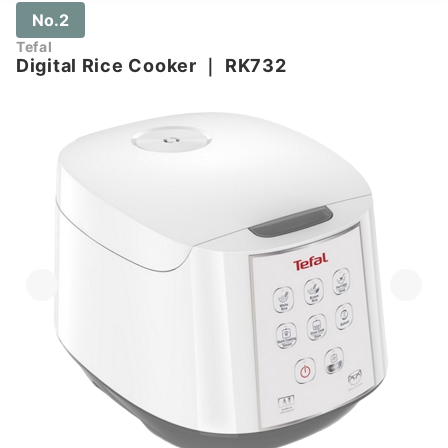
No.2
Tefal
Digital Rice Cooker
｜
RK732