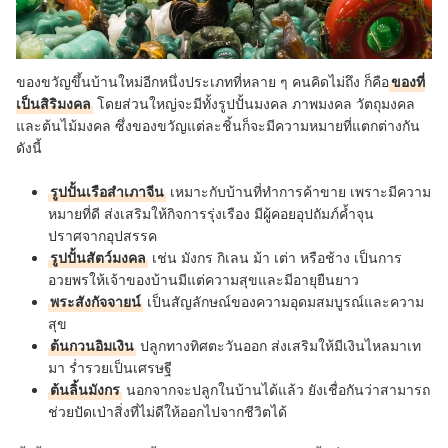
ของขวัญขึ้นบ้านใหม่อีกหนึ่งประเภทที่หลาย ๆ คนคิดไม่ถึง ก็คือ
ของที่
เป็นสิริมงคล
โดยส่วนใหญ่จะมีทั้งรูปปั้นมงคล ภาพมงคล วัตถุมงคล
และต้นไม้มงคล ซึ่งของขวัญแต่ละชิ้นก็จะมีความหมายที่แตกต่างกัน
ดังนี้
รูปปั้นเรือสำเภาจีน
เหมาะกับบ้านที่ทำการค้าขาย เพราะมีความ
หมายที่ดี ส่งเสริมให้กิจการรุ่งเรือง มีผู้คอยอุปถัมภ์ค้ำจุน
ปราศจากอุปสรรค
รูปปั้นสัตว์มงคล
เช่น มังกร กิเลน ม้า เต่า หรือช้าง เป็นการ
อวยพรให้เจ้าของบ้านมีแต่ความสุขและมีอายุยืนยาว
พระสังกัจจายน์
เป็นสัญลักษณ์ของความอุดมสมบูรณ์และความ
สุข
ต้นกวนอิมเงิน
ปลูกทางทิศตะวันออก ส่งเสริมให้มีเงินไหลมาเท
มา ร่ำรวยเป็นเศรษฐี
ต้นลิ้นมังกร
นอกจากจะปลูกในบ้านได้แล้ว ยังเชื่อกันว่าสามารถ
ช่วยปัดเป่าสิ่งที่ไม่ดีให้ออกไปจากชีวิตได้