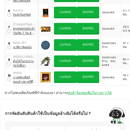
สติ๊ก คิทเช่นทู
Aurora
3 x 1
6
LAZADA
SHOPEE
ของมงคล
ซม.
กิมตุ้งรับทรัพย์
บ้านของขวัญขอ
29.5 
7
LAZADA
SHOPEE
งมลคล
พระพุทธรูปประจำ
ของมงคล
4.5 ซ
วันเกิด 7 วัน 8 ปาง
ในกล่องไม้สัก
RINA HEY
ของตกแต่ง
31 x 
8
LAZADA
SHOPEE
บ้าน
ซม.
นาฬิกาติดผนัง
INDEX LIVING
ของตกแต่ง
60 x
9
LAZADA
SHOPEE
MALL
ต้นไม้ในกระถาง
บ้าน、ของ
ซม.
มงคล
รุ่นโบซิน่า
PRIMA
18 x 
10
LAZADA
SHOPEE
ภาพหัตถศิลป์
ของมงคล
ซม.
ทองคำปลาหลีฮื้อ
หรรษา
หากไม่พบผลิตภัณฑ์ที่กำลังมองหา สามารถ
ส่งคำร้องขอเพิ่มในรายการได้
การจัดอันดับสินค้าใช้เป็นข้อมูลอ้างอิงได้หรือไม่ ?