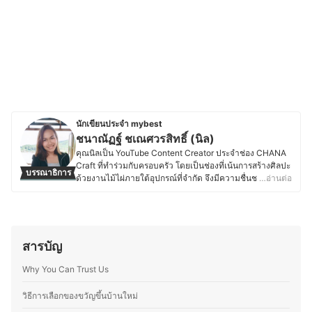
นักเขียนประจำ mybest
ชนาณัฏฐ์ ชเณศวรสิทธิ์ (นิล)
คุณนิลเป็น YouTube Content Creator ประจำช่อง CHANA
Craft ที่ทำร่วมกับครอบครัว โดยเป็นช่องที่เน้นการสร้างศิลปะ
บรรณาธิการ
ด้วยงานไม้ไผ่ภายใต้อุปกรณ์ที่จำกัด จึงมีความชื่นชอบการ
…อ่านต่อ
ศึกษาข้อมูลเกี่ยวกับอุปกรณ์ DIY และเครื่องมือช่างหลาก
หลายประเภท โดยเน้นการถ่ายทอดผ่านประสบการณ์ใช้งาน
จริง นอกเหนือจากงาน DIY แล้ว คุณนิลยังมีความสนใจใน
เรื่องราวเกี่ยวกับวัฒนธรรม ศาสนา สิ่งศักสิทธิ์และความเชื่อที่
แวดล้อมด้วยปราชญ์อาวุโสผู้เชี่ยวชาญด้านเครื่องรางของ
สารบัญ
ขลังและวัตถุมงคลต่าง ๆ เพราะคุณนิลเกิดและเติบโตในสังคม
ชนบท โดยมีความเชื่อว่าวัตถุมงคลเหล่านี้เป็นเสมือน “บันทึก
Why You Can Trust Us
แห่งกาลเวลา” ที่รวมเอาความเป็นอัตลักษณ์ วัฒนธรรม
ภูมิปัญญาของกลุ่มชนเอาไว้อย่างแยบยล จึงได้นำมาถ่ายทอด
วิธีการเลือกของขวัญขึ้นบ้านใหม่
และกลั่นกลิ่นอายเหล่านี้ผ่านบทความให้กับ mybest