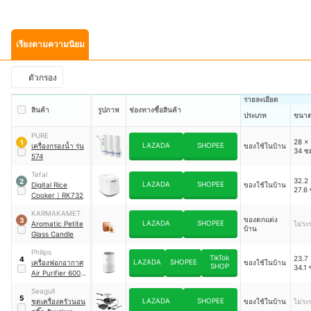
เรียงตามความนิยม
ตัวกรอง
รายละเอียด
สินค้า
รูปภาพ
ช่องทางซื้อสินค้า
ประเภท
ขนา
PURE
28 x 
1
LAZADA
SHOPEE
เครื่องกรองน้ำ รุ่น
ของใช้ในบ้าน
34 ซ
574
Tefal
32.2 
2
LAZADA
SHOPEE
Digital Rice
ของใช้ในบ้าน
27.6 
Cooker
｜
RK732
KARMAKAMET
ของตกแต่ง
3
LAZADA
SHOPEE
Aromatic Petite
ไม่ระบ
บ้าน
Glass Candle
Philips
TikTok
23.7 
4
LAZADA
SHOPEE
เครื่องฟอกอากาศ
ของใช้ในบ้าน
SHOP
34.1 
Air Purifier 600i
series
｜
Seagull
AC0650/10
5
LAZADA
SHOPEE
ชุดเครื่องครัวนอน
ของใช้ในบ้าน
ไม่ระบ