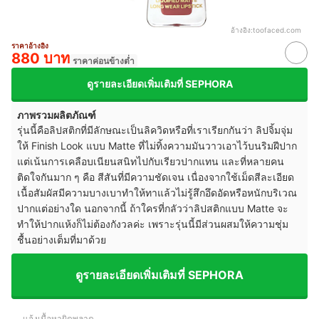
อ้างอิง:
toofaced.com
ราคาอ้างอิง
880 บาท
ราคาค่อนข้างต่ำ
ดูรายละเอียดเพิ่มเติมที่ SEPHORA
ภาพรวมผลิตภัณฑ์
รุ่นนี้คือลิปสติกที่มีลักษณะเป็นลิควิดหรือที่เราเรียกกันว่า ลิปจิ้มจุ่ม
ให้ Finish Look แบบ Matte ที่ไม่ทิ้งความมันวาวเอาไว้บนริมฝีปาก
แต่เน้นการเคลือบเนียนสนิทไปกับเรียวปากแทน และที่หลายคน
ติดใจกันมาก ๆ คือ สีสันที่มีความชัดเจน เนื่องจากใช้เม็ดสีละเอียด
เนื้อสัมผัสมีความบางเบาทำให้ทาแล้วไม่รู้สึกอึดอัดหรือหนักบริเวณ
ปากแต่อย่างใด นอกจากนี้ ถ้าใครที่กลัวว่าลิปสติกแบบ Matte จะ
ทำให้ปากแห้งก็ไม่ต้องกังวลค่ะ เพราะรุ่นนี้มีส่วนผสมให้ความชุ่ม
ชื้นอย่างเต็มที่มาด้วย
ดูรายละเอียดเพิ่มเติมที่ SEPHORA
แจ้งเนื้อหาผิดพลาด