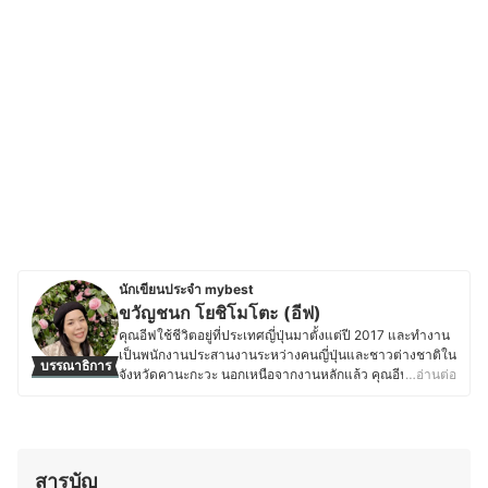
นักเขียนประจำ mybest
ขวัญชนก โยชิโมโตะ (อีฟ)
คุณอีฟใช้ชีวิตอยู่ที่ประเทศญี่ปุ่นมาตั้งแต่ปี 2017 และทำงาน
เป็นพนักงานประสานงานระหว่างคนญี่ปุ่นและชาวต่างชาติใน
บรรณาธิการ
จังหวัดคานะกะวะ นอกเหนือจากงานหลักแล้ว คุณอีฟยัง
…อ่านต่อ
ทำงานเป็นล่ามฟรีแลนซ์และมีความสนใจในเรื่องเครื่อง
สำอางและสกินแคร์ โดยชอบติดตามเทรนด์ความงามทั้งจาก
แบรนด์ญี่ปุ่นและอื่น ๆ ทดลองผลิตภัณฑ์ และอ่านรีวิวเกี่ยวกับ
เครื่องสำอางและสกินแคร์อยู่เสมอ นอกจากนี้ ยังมี
ประสบการณ์แต่งหน้าสำหรับงานต่าง ๆ ทั้งในไทยและญี่ปุ่น
สารบัญ