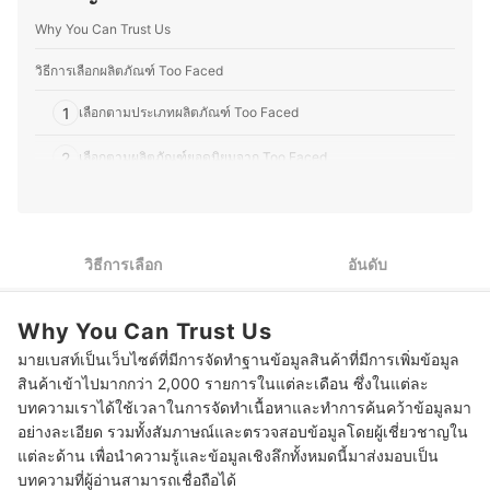
ไม่ว่าจะเป็นแต่งหน้าเจ้าสาว แต่งหน้ารับปริญญา หรือแต่ง
หน้าออกงาน ทำให้คุณอีฟเข้าใจการเลือกใช้ผลิตภัณฑ์ให้
Why You Can Trust Us
เหมาะกับสภาพผิวและโอกาสต่าง ๆ ซึ่งนอกจากด้านความ
งามแล้ว คุณอีฟยังรักการทำอาหาร โดยเฉพาะการคิดค้นสูตร
วิธีการเลือกผลิตภัณฑ์ Too Faced
ใหม่ ๆ ที่ผสมผสานระหว่างอาหารไทยและญี่ปุ่น รวมถึงสอนทำ
อาหารไทยให้กับคนญี่ปุ่นเป็นครั้งคราว จึงชอบทดลองวัตถุดิบ
1
เลือกตามประเภทผลิตภัณฑ์ Too Faced
ที่หาได้ในญี่ปุ่น และปรับรสชาติให้เข้ากับวัฒนธรรมการกิน
ของที่นี่ อีกทั้งยังสนุกกับการแบ่งปันเรื่องราวเกี่ยวกับความงาม
2
เลือกตามผลิตภัณฑ์ยอดนิยมจาก Too Faced
และอาหาร ไม่ว่าจะเป็นเทคนิคแต่งหน้า การเลือกสกินแคร์
หรือการสร้างสรรค์เมนูใหม่ ๆ เพื่อให้ผู้อ่านสามารถนำไปปรับ
ใช้ในชีวิตประจำวันได้อย่างมีประโยชน์
10 ผลิตภัณฑ์ Too Faced อะไรใช้ดี มีทั้งอายแชโดว์ ลิปและรองพื้น
ประวัติของ ขวัญชนก โยชิโมโตะ (อีฟ)
วิธีการเลือก
อันดับ
Why You Can Trust Us
มายเบสท์เป็นเว็บไซต์ที่มีการจัดทำฐานข้อมูลสินค้าที่มีการเพิ่มข้อมูล
สินค้าเข้าไปมากกว่า 2,000 รายการในแต่ละเดือน ซึ่งในแต่ละ
บทความเราได้ใช้เวลาในการจัดทำเนื้อหาและทำการค้นคว้าข้อมูลมา
อย่างละเอียด รวมทั้งสัมภาษณ์และตรวจสอบข้อมูลโดยผู้เชี่ยวชาญใน
แต่ละด้าน เพื่อนำความรู้และข้อมูลเชิงลึกทั้งหมดนี้มาส่งมอบเป็น
บทความที่ผู้อ่านสามารถเชื่อถือได้