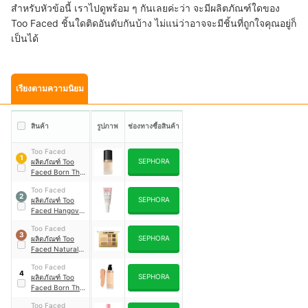
สำหรับหัวข้อนี้ เราไปดูพร้อม ๆ กันเลยค่ะว่า จะมีผลิตภัณฑ์ใดของ
Too Faced ชิ้นใดติดอันดับกันบ้าง ไม่แน่ว่าอาจจะมีชิ้นที่ถูกใจคุณอยู่ก็
เป็นได้
เรียงตามความนิยม
สินค้า
รูปภาพ
ช่องทางซื้อสินค้า
Too Faced
1
SEPHORA
ผลิตภัณฑ์ Too
Faced Born This
Way Natural
Too Faced
Finish
2
SEPHORA
ผลิตภัณฑ์ Too
Foundation
Faced Hangover
Replenishing
Too Faced
Face Primer
3
SEPHORA
ผลิตภัณฑ์ Too
Faced Natural
Eyes Eye
Too Faced
Shadow Palette
4
SEPHORA
ผลิตภัณฑ์ Too
Faced Born This
Way Matte 24
Too Faced
Hour Long-Wear