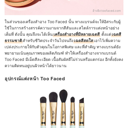
อ้างอิง:
toofaced.com
ในส่วนของเครื่องสำอาง Too Faced นั้น ทางแบรนด์จะให้อิสระกับผู้
ใช้ในการสร้างสรรค์ความงามจากสีสันและสไตล์การแต่งหน้าอย่าง
เต็มที่ ดังนั้น คุณจึงจะได้เห็น
เครื่องสำอางที่มีหลายเฉดสี
ตั้งแต่
เฉดสี
ธรรมชาติ
สำหรับชีวิตประจำวันไปจนถึง
เฉดสีสดใส
เอาไว้เพิ่มความ
เปล่งประกายให้กับตัวคุณในโอกาสพิเศษ และที่สำคัญ ทางแบรนด์ยัง
พยายามเน้นคุณภาพของผลิตภัณฑ์ ทำให้เครื่องสำอางจากแบรนด์
Too Faced มีเม็ดสีละเอียด เนื้อสัมผัสดีไม่ร่วนหรือแตกร่อง อีกทั้งยังคง
ความติดทนอยู่บนผิวหน้าได้ยาวนาน
อุปกรณ์แต่งหน้า Too Faced