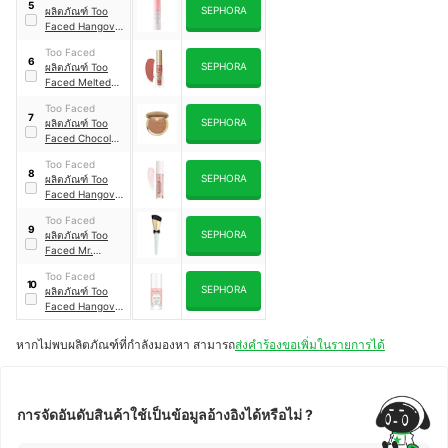
5
SEPHORA
ผลิตภัณฑ์ Too
Foundation
Faced Hangover
3-In-1
Too Faced
Replenishing
6
SEPHORA
ผลิตภัณฑ์ Too
Primer & Setting
Faced Melted
Spray
Matte - Liquified
Too Faced
Long Wear Matte
7
SEPHORA
ผลิตภัณฑ์ Too
Lipstick
Faced Chocolate
Soleil Matte
Too Faced
Bronzer
8
SEPHORA
ผลิตภัณฑ์ Too
Faced Hangover
Pillow Balm Lip
Too Faced
Treatment
9
SEPHORA
ผลิตภัณฑ์ Too
Faced Mr.
Perfect
Too Faced
Foundation
10
SEPHORA
ผลิตภัณฑ์ Too
Brush
Faced Hangover
Good in Bed
Hydrating Serum
หากไม่พบผลิตภัณฑ์ที่กำลังมองหา สามารถ
ส่งคำร้องขอเพิ่มในรายการได้
การจัดอันดับสินค้าใช้เป็นข้อมูลอ้างอิงได้หรือไม่ ?