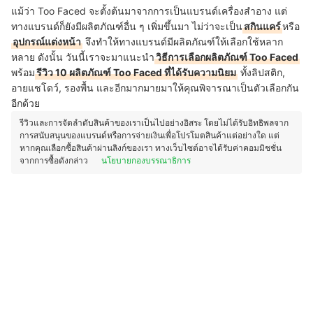
แม้ว่า Too Faced จะตั้งต้นมาจากการเป็นแบรนด์เครื่องสำอาง แต่
ทางแบรนด์ก็ยังมีผลิตภัณฑ์อื่น ๆ เพิ่มขึ้นมา ไม่ว่าจะเป็น
สกินแคร์
หรือ
อุปกรณ์แต่งหน้า
จึงทำให้ทางแบรนด์มีผลิตภัณฑ์ให้เลือกใช้หลาก
หลาย ดังนั้น วันนี้เราจะมาแนะนำ
วิธีการเลือกผลิตภัณฑ์ Too Faced
พร้อม
รีวิว 10 ผลิตภัณฑ์ Too Faced ที่ได้รับความนิยม
ทั้งลิปสติก,
อายแชโดว์, รองพื้น และอีกมากมายมาให้คุณพิจารณาเป็นตัวเลือกกัน
อีกด้วย
รีวิวและการจัดลำดับสินค้าของเราเป็นไปอย่างอิสระ โดยไม่ได้รับอิทธิพลจาก
การสนับสนุนของแบรนด์หรือการจ่ายเงินเพื่อโปรโมตสินค้าแต่อย่างใด แต่
หากคุณเลือกซื้อสินค้าผ่านลิงก์ของเรา ทางเว็บไซต์อาจได้รับค่าคอมมิชชั่น
จากการซื้อดังกล่าว
นโยบายกองบรรณาธิการ