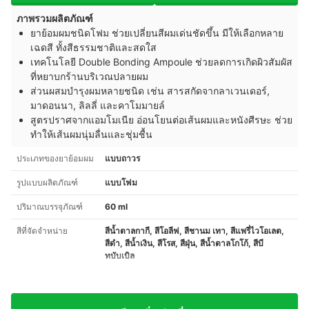
ภาพรวมผลิตภัณฑ์
ยาย้อมผมชนิดโฟม ช่วยเปลี่ยนสีผมเด่นชัดขึ้น มีให้เลือกหลาย
เฉดสี ทั้งสีธรรมชาติและสดใส
เทคโนโลยี Double Bonding Ampoule ช่วยลดการเกิดผิวสัมผัส
ที่หยาบกร้านบริเวณปลายผม
ส่วนผสมบำรุงผมหลายชนิด เช่น สารสกัดจากลาเวนเดอร์,
มาดอนนา, ลิลลี่ และคาโมมายล์
สูตรปราศจากแอมโมเนีย อ่อนโยนต่อเส้นผมและหนังศีรษะ ช่วย
ทำให้เส้นผมนุ่มลื่นและชุ่มชื้น
ประเภทของยาย้อมผม
แบบถาวร
รูปแบบผลิตภัณฑ์
แบบโฟม
ปริมาณบรรจุภัณฑ์
60 ml
สีที่จัดจำหน่าย
สีน้ำตาลกากี, สีโอลีฟ, สีชานม เทา, สีแพรี่ไวโอเลต,
สีดำ, สีน้ำเงิน, สีโรส, สีฝุ่น, สีน้ำตาลโกโก้, สีบี
ทบับเบิล