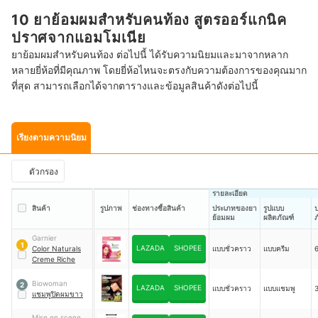
10 ยาย้อมผมสำหรับคนท้อง สูตรออร์แกนิค
ปราศจากแอมโมเนีย
ยาย้อมผมสำหรับคนท้อง ต่อไปนี้ ได้รับความนิยมและมาจากหลาก
หลายยี่ห้อที่มีคุณภาพ โดยยี่ห้อไหนจะตรงกับความต้องการของคุณมาก
ที่สุด สามารถเลือกได้จากตารางและข้อมูลสินค้าดังต่อไปนี้
เรียงตามความนิยม
ตัวกรอง
รายละเอียด
สินค้า
รูปภาพ
ช่องทางซื้อสินค้า
ประเภทของยา
รูปแบบ
ป
ย้อมผม
ผลิตภัณฑ์
ภ
Garnier
1
LAZADA
SHOPEE
Color Naturals
แบบชั่วคราว
แบบครีม
Creme Riche
Biowoman
2
LAZADA
SHOPEE
แบบชั่วคราว
แบบแชมพู
แชมพูปิดผมขาว
Mise en scene