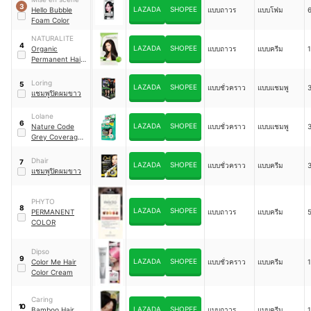
3
LAZADA
SHOPEE
Hello Bubble
แบบถาวร
แบบโฟม
Foam Color
NATURALITE
4
LAZADA
SHOPEE
Organic
แบบถาวร
แบบครีม
1
Permanent Hair
Colour
Loring
5
LAZADA
SHOPEE
แบบชั่วคราว
แบบแชมพู
แชมพูปิดผมขาว
Lolane
6
LAZADA
SHOPEE
Nature Code
แบบชั่วคราว
แบบแชมพู
Grey Coverage
Color Shampoo
Dhair
7
LAZADA
SHOPEE
แบบชั่วคราว
แบบครีม
แชมพูปิดผมขาว
PHYTO
8
LAZADA
SHOPEE
PERMANENT
แบบถาวร
แบบครีม
COLOR
Dipso
9
LAZADA
SHOPEE
Color Me Hair
แบบชั่วคราว
แบบครีม
1
Color Cream
Caring
10
LAZADA
SHOPEE
Bamboo Hair
แบบถาวร
แบบครีม