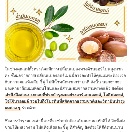
ในช่วงคุณแม่ตั้งครรภ์จะมีการเปลี่ยนแปลงทางด้านฮอร์โมนสูงมาก
ค่ะ ซึ่งผลจากการเปลี่ยนแปลงฮอร์เมนนี้อาจจะทำให้คุณแม่จะต้องเจอ
กับภาวะผมแห้งเสีย ชี้ฟู ไม่มีน้ำหนักมากกว่าปกติ ดังนั้น นอกจากจะ
มองหายาย้อมผมที่อ่อนโยนและมีส่วนผสมจากธรรมชาติแล้ว ยังต้อง
คำนึงถึงส่วนประกอบที่ช่วยบำรุงผมอย่างอาร์แกนออยล์, โอลีฟออยล์,
โจโจ้บาออยล์ รวมไปถึงโปรตีนที่สกัดจากธรรมชาติและวิตามินบำรุง
ผมต่าง ๆ
ร่วมด้วย
ซึ่งสารบำรุงผมเหล่านี้เองที่จะช่วยปกป้องเส้นผมขณะทำสีได้ อีกทั้งยัง
ช่วยให้ผมเงางาม ไม่แห้งเสียและชี้ฟู ที่สำคัญ ยังช่วยให้สีติดทนนาน