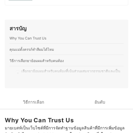
ต้อง ครบถ้วน และสามารถนำไปใช้งานได้จริง เนื้อหาจากทุก
บทความของ mybest จึงผ่านกระบวนการค้นคว้า วิเคราะห์
และเรียบเรียงโดยทีมบรรณาธิการ พร้อมตรวจสอบความถูก
ต้องร่วมกับผู้เชี่ยวชาญในแต่ละหมวดหมู่ เพื่อให้ผู้อ่านได้รับ
ข้อมูลที่ชัดเจน เป็นกลาง และน่าเชื่อถือ นอกจากนี้ ทีม
สารบัญ
บรรณาธิการของ mybest ยังให้ความสำคัญกับการเจาะลึกใน
รายละเอียดของผลิตภัณฑ์แต่ละประเภท ตั้งแต่การเปรียบ
Why You Can Trust Us
เทียบคุณสมบัติ วิธีการเลือก ไปจนถึงข้อควรรู้ก่อนตัดสินใจซื้อ
เพราะเราเข้าใจว่าความต้องการของผู้บริโภคมีความหลาก
คุณแม่ตั้งครรภ์ทำสีผมได้ไหม
หลาย จึงมุ่งนำเสนอคำแนะนำที่กระชับ เข้าใจง่าย และตอบ
โจทย์การใช้งานในชีวิตประจำวันมากที่สุด
วิธีการเลือกยาย้อมผมสำหรับคนท้อง
ประวัติของ กองบรรณาธิการ mybest Thailand
เลือกยาย้อมผมสำหรับคนท้องที่เน้นส่วนผสมจากธรรมชาติและเป็น
1
สูตรออร์แกนิค
2
เลือกยาย้อมผมสำหรับคนท้องที่มีสารบำรุงผม ป้องกันผมแห้งเสีย
3
ปรึกษาแพทย์ก่อนใช้ยาย้อมผมเพื่อความปลอดภัย
วิธีการเลือก
อันดับ
10 ยาย้อมผมสำหรับคนท้อง สูตรออร์แกนิค ปราศจากแอมโมเนีย
Why You Can Trust Us
บทความที่เกี่ยวข้องกับยาย้อมผมสำหรับคนท้อง
มายเบสท์เป็นเว็บไซต์ที่มีการจัดทำฐานข้อมูลสินค้าที่มีการเพิ่มข้อมูล