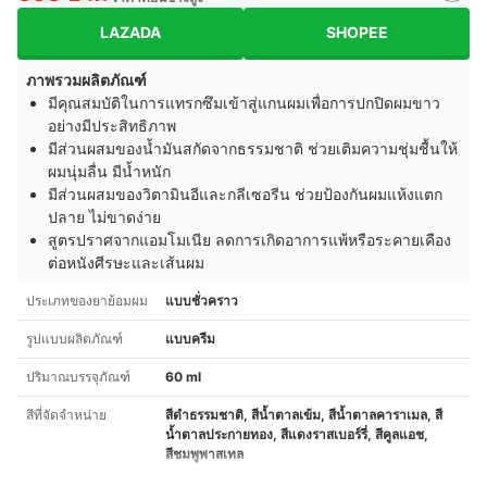
LAZADA
SHOPEE
ภาพรวมผลิตภัณฑ์
มีคุณสมบัติในการแทรกซึมเข้าสู่แกนผมเพื่อการปกปิดผมขาว
อย่างมีประสิทธิภาพ
มีส่วนผสมของน้ำมันสกัดจากธรรมชาติ ช่วยเติมความชุ่มชื้นให้
ผมนุ่มลื่น มีน้ำหนัก
มีส่วนผสมของวิตามินอีและกลีเซอรีน ช่วยป้องกันผมแห้งแตก
ปลาย ไม่ขาดง่าย
สูตรปราศจากแอมโมเนีย ลดการเกิดอาการแพ้หรือระคายเคือง
ต่อหนังศีรษะและเส้นผม
ประเภทของยาย้อมผม
แบบชั่วคราว
รูปแบบผลิตภัณฑ์
แบบครีม
ปริมาณบรรจุภัณฑ์
60 ml
สีที่จัดจำหน่าย
สีดำธรรมชาติ, สีน้ำตาลเข้ม, สีน้ำตาลคาราเมล, สี
น้ำตาลประกายทอง, สีแดงราสเบอร์รี่, สีคูลแอช,
สีชมพูพาสเทล