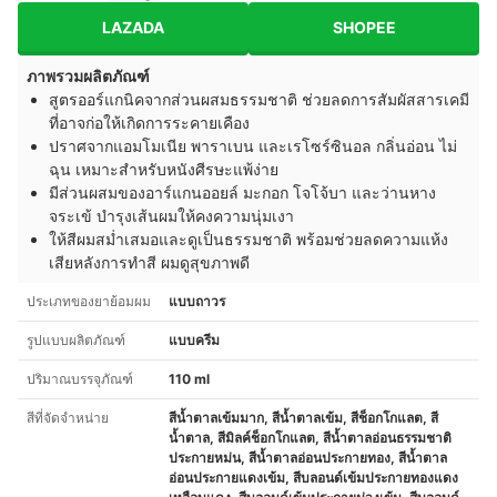
LAZADA
SHOPEE
ภาพรวมผลิตภัณฑ์
สูตรออร์แกนิคจากส่วนผสมธรรมชาติ ช่วยลดการสัมผัสสารเคมี
ที่อาจก่อให้เกิดการระคายเคือง
ปราศจากแอมโมเนีย พาราเบน และเรโซร์ซินอล กลิ่นอ่อน ไม่
ฉุน เหมาะสำหรับหนังศีรษะแพ้ง่าย
มีส่วนผสมของอาร์แกนออยล์ มะกอก โจโจ้บา และว่านหาง
จระเข้ บำรุงเส้นผมให้คงความนุ่มเงา
ให้สีผมสม่ำเสมอและดูเป็นธรรมชาติ พร้อมช่วยลดความแห้ง
เสียหลังการทำสี ผมดูสุขภาพดี
ประเภทของยาย้อมผม
แบบถาวร
รูปแบบผลิตภัณฑ์
แบบครีม
ปริมาณบรรจุภัณฑ์
110 ml
สีที่จัดจำหน่าย
สีน้ำตาลเข้มมาก, สีน้ำตาลเข้ม, สีช็อกโกแลต, สี
น้ำตาล, สีมิลค์ช็อกโกแลต, สีน้ำตาลอ่อนธรรมชาติ
ประกายหม่น, สีน้ำตาลอ่อนประกายทอง, สีน้ำตาล
อ่อนประกายแดงเข้ม, สีบลอนด์เข้มประกายทองแดง