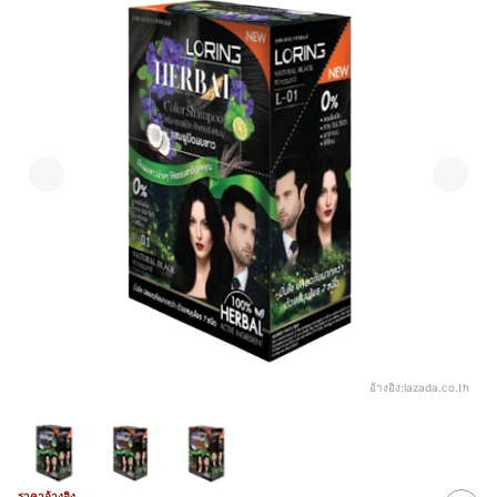
อ้างอิง:
lazada.co.th
ราคาอ้างอิง