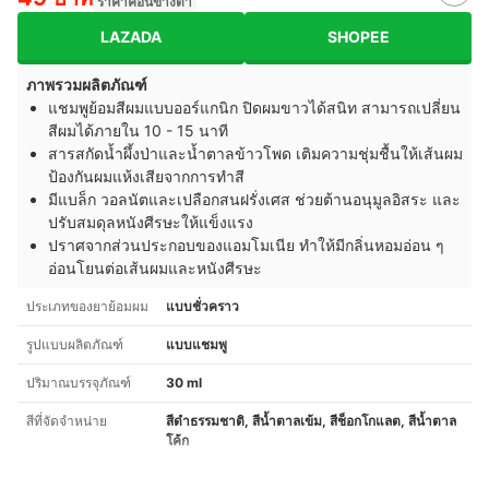
ราคาค่อนข้างต่ำ
LAZADA
SHOPEE
ภาพรวมผลิตภัณฑ์
แชมพูย้อมสีผมแบบออร์แกนิก ปิดผมขาวได้สนิท สามารถเปลี่ยน
สีผมได้ภายใน 10 - 15 นาที
สารสกัดน้ำผึ้งป่าและน้ำตาลข้าวโพด เติมความชุ่มชื้นให้เส้นผม
ป้องกันผมแห้งเสียจากการทำสี
มีแบล็ก วอลนัตและเปลือกสนฝรั่งเศส ช่วยต้านอนุมูลอิสระ และ
ปรับสมดุลหนังศีรษะให้แข็งแรง
ปราศจากส่วนประกอบของแอมโมเนีย ทำให้มีกลิ่นหอมอ่อน ๆ
อ่อนโยนต่อเส้นผมและหนังศีรษะ
ประเภทของยาย้อมผม
แบบชั่วคราว
รูปแบบผลิตภัณฑ์
แบบแชมพู
ปริมาณบรรจุภัณฑ์
30 ml
สีที่จัดจำหน่าย
สีดำธรรมชาติ, สีน้ำตาลเข้ม, สีช็อกโกแลต, สีน้ำตาล
โค้ก