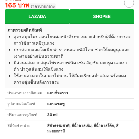
165 บาท
ราคาปานกลาง
LAZADA
SHOPEE
ภาพรวมผลิตภัณฑ์
สูตรสมุนไพร อ่อนโยนต่อหนังศีรษะ เหมาะสำหรับผู้ที่ต้องการลด
การใช้สารเคมีรุนแรง
ปราศจากแอมโมเนีย พาราเบนและซิลิโคน ช่วยให้ผมดูนุ่มและ
เงางามอย่างเป็นธรรมชาติ
มีส่วนผสมจากสมุนไพรหลากชนิด เช่น อัญชัน มะกรูด และงา
ดำ บำรุงเส้นผมให้แข็งแรง
ใช้งานสะดวกในเวลาไม่นาน ให้สีผมเรียบสม่ำเสมอ พร้อมคง
ความชุ่มชื้นหลังการสระ
ประเภทของยาย้อมผม
แบบชั่วคราว
รูปแบบผลิตภัณฑ์
แบบแชมพู
ปริมาณบรรจุภัณฑ์
30 ml
สีที่จัดจำหน่าย
สีดำธรรมชาติ, สีน้ำตาลเข้ม, สีน้ำตาลโค้ก, สี
มะฮอกกานี