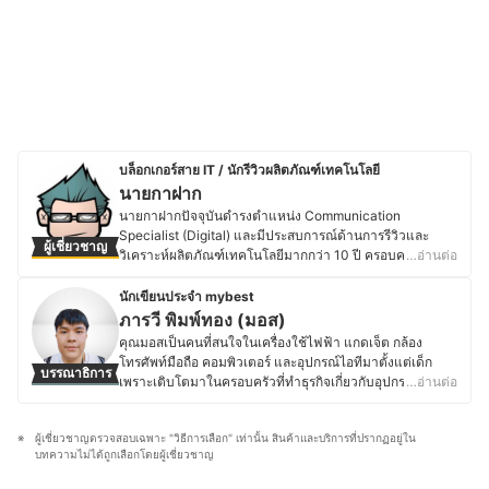
บล็อกเกอร์สาย IT / นักรีวิวผลิตภัณฑ์เทคโนโลยี
นายกาฝาก
นายกาฝากปัจจุบันดำรงตำแหน่ง Communication
Specialist (Digital) และมีประสบการณ์ด้านการรีวิวและ
ผู้เชี่ยวชาญ
วิเคราะห์ผลิตภัณฑ์เทคโนโลยีมากกว่า 10 ปี ครอบคลุมตั้งแต่
…อ่านต่อ
อุปกรณ์ขนาดเล็ก เช่น หูฟังไร้สาย ไปจนถึงอุปกรณ์เก็บข้อมูล
ระดับองค์กรอย่าง NAS โดยมุ่งเน้นการให้ข้อมูลที่รอบด้าน
นักเขียนประจำ mybest
ชัดเจน และเป็นกลาง เพื่อสนับสนุนการตัดสินใจที่เหมาะสม
ภารวี พิมพ์ทอง (มอส)
สำหรับผู้บริโภค โดยสำเร็จการศึกษาระดับปริญญาตรี
คุณมอสเป็นคนที่สนใจในเครื่องใช้ไฟฟ้า แกดเจ็ต กล้อง
วิศวกรรมศาสตร์อิเล็กทรอนิกส์ จากมหาวิทยาลัยอัสสัมชัญ
โทรศัพท์มือถือ คอมพิวเตอร์ และอุปกรณ์ไอทีมาตั้งแต่เด็ก
บรรณาธิการ
และเคยศึกษาต่อในระดับปริญญาโทด้านจิตวิทยา
เพราะเติบโตมาในครอบครัวที่ทำธุรกิจเกี่ยวกับอุปกรณ์
…อ่านต่อ
อุตสาหกรรมและองค์การ มีประสบการณ์ทำงานด้าน
อิเล็กทรอนิกส์ โดยปัจจุบันยังคงติดตามข่าวสารวงการไอที
เทคโนโลยีและระบบสารสนเทศในองค์กรเอกชนขนาดใหญ่
อย่างต่อเนื่อง ไม่ว่าจะเป็นการเปิดตัวอุปกรณ์ใหม่ เทคโนโลยี
รวมถึงบทบาทด้านการสื่อสารและการตลาดดิจิทัล ซึ่งตลอด
ผู้เชี่ยวชาญตรวจสอบเฉพาะ "วิธีการเลือก" เท่านั้น สินค้าและบริการที่ปรากฏอยู่ใน
ล่าสุด หรือแนวโน้มของตลาดอุปกรณ์อิเล็กทรอนิกส์ นอกจาก
ระยะเวลาที่ผ่านมา นายกาฝากเคยเป็นทั้งนักเขียนและ
บทความไม่ได้ถูกเลือกโดยผู้เชี่ยวชาญ
การอัปเดตข้อมูลสินค้าไอทีแล้ว คุณมอสยังชื่นชอบงานช่าง
วิทยากรรับเชิญในหัวข้อเทคโนโลยี การตลาดดิจิทัล และแนว
และ DIY โดยมักซ่อมแซมอุปกรณ์อิเล็กทรอนิกส์และเครื่องใช้