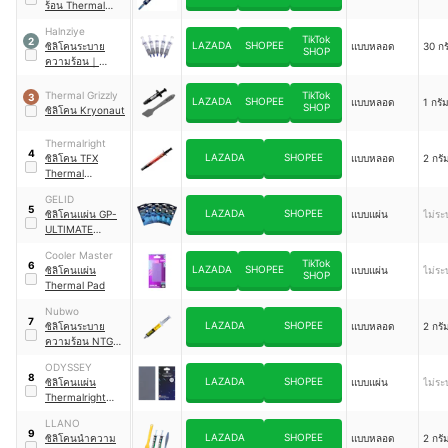
ร้อน Thermal
Compound MX-4
Halnziye
TikTok
2
LAZADA
SHOPEE
ซิลิโคนระบาย
แบบหลอด
30 กร
SHOP
ความร้อน
｜
HY510
Thermal Grizzly
TikTok
3
LAZADA
SHOPEE
แบบหลอด
1 กรั
SHOP
ซิลิโคน Kryonaut
Thermalright
4
LAZADA
SHOPEE
ซิลิโคน TFX
แบบหลอด
2 กรั
Thermal
Compound
GELID
5
LAZADA
SHOPEE
ซิลิโคนแผ่น GP-
แบบแผ่น
ไม่ระบ
ULTIMATE
Thermal Pad
Cooler Master
TikTok
6
LAZADA
SHOPEE
ซิลิโคนแผ่น
แบบแผ่น
ไม่ระบ
SHOP
Thermal Pad
Nubwo
7
LAZADA
SHOPEE
ซิลิโคนระบาย
แบบหลอด
2 กรั
ความร้อน NTG2
High
ODYSSEY
Performance
8
LAZADA
SHOPEE
ซิลิโคนแผ่น
แบบแผ่น
ไม่ระบ
Thermal Grease
Thermalright
Thermal Pad
LLANO
9
LAZADA
SHOPEE
ซิลิโคนนำความ
แบบหลอด
2 กรั