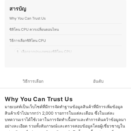
โน้มผู้บริโภค อีกทั้งยังมีผลงานหนังสือด้านเทคโนโลยีที่ติด
ไฟฟ้าด้วยตัวเองเป็นประจำ ทำให้มีความเข้าใจเรื่อง
อันดับขายดี และบทความเผยแพร่ผ่านสื่อต่าง ๆ ทั้งออนไลน์
สารบัญ
โครงสร้างและฟังก์ชันการทำงานของอุปกรณ์ต่างๆ มากขึ้น
และออฟไลน์ โดยให้ความสำคัญกับการวิเคราะห์ทั้งคุณภาพ
ความชอบนี้ช่วยให้คุณมอสสามารถเปรียบเทียบจุดเด่นจุด
การใช้งานจริง และความคุ้มค่าของผลิตภัณฑ์อย่างเป็นระบบ
Why You Can Trust Us
ด้อยของสินค้าเทคโนโลยีแต่ละประเภทได้อย่างชัดเจน ทำให้
ประวัติของ นายกาฝาก
สนุกกับการแบ่งปันความรู้เกี่ยวกับเทคโนโลยีและอุปกรณ์ไอที
ทั้งในแง่ของการเลือกซื้อ อัปเกรด และดูแลรักษา เพื่อให้ผู้อ่าน
ซิลิโคน CPU ควรเปลี่ยนตอนไหน
สามารถเลือกอุปกรณ์ที่เหมาะสมกับการใช้งานของตนเองได้
อย่างคุ้มค่า
วิธีการเลือกซิลิโคน CPU
ประวัติของ ภารวี พิมพ์ทอง (มอส)
1
เลือกจากประเภทของซิลิโคน CPU
2
ตรวจสอบอุณหภูมิที่ซิลิโคน CPU รองรับได้
3
ตรวจสอบคุณสมบัติพื้นฐานของซิลิโคน CPU
วิธีการเลือก
อันดับ
4
เลือกปริมาณของซิลิโคน CPU ให้เพียงพอต่อการใช้งานในแต่ละครั้ง
Why You Can Trust Us
10 ซิลิโคน CPU ยี่ห้อไหนดี เย็นขึ้น ใช้ได้นาน
มายเบสท์เป็นเว็บไซต์ที่มีการจัดทำฐานข้อมูลสินค้าที่มีการเพิ่มข้อมูล
ต้องทาซิลิโคน CPU หนาแค่ไหน
สินค้าเข้าไปมากกว่า 2,000 รายการในแต่ละเดือน ซึ่งในแต่ละ
บทความเราได้ใช้เวลาในการจัดทำเนื้อหาและทำการค้นคว้าข้อมูลมา
ต้องรอให้ซิลิโคน CPU เซตตัวก่อนเปิดเครื่องหรือไม่
อย่างละเอียด รวมทั้งสัมภาษณ์และตรวจสอบข้อมูลโดยผู้เชี่ยวชาญใน