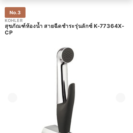
No.3
KOHLER
สุขภัณฑ์ห้องน้ำ สายฉีดชำระรุ่นลักซ์ K-77364X-
CP