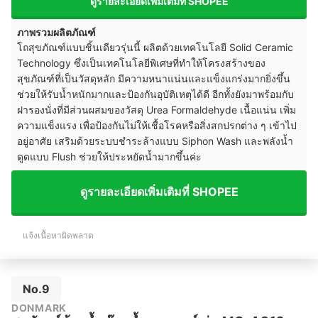
ดูรายละเอียดเพิ่มเติมที่ SHOPEE
ภาพรวมผลิตภัณฑ์
โถสุขภัณฑ์แบบชิ้นเดียวรุ่นนี้ ผลิตด้วยเทคโนโลยี Solid Ceramic
Technology ซึ่งเป็นเทคโนโลยีพิเศษที่ทำให้โครงสร้างของ
สุขภัณฑ์ที่เป็นวัสดุหลัก มีความหนาแน่นและแข็งแกร่งมากยิ่งขึ้น
ช่วยให้รับน้ำหนักมากและป้องกันอุบัติเหตุได้ดี อีกทั้งยังมาพร้อมกับ
ฝารองนั่งที่มีส่วนผสมของวัสดุ Urea Formaldehyde เนื้อแน่น เพิ่ม
ความแข็งแรง เพื่อป้องกันไม่ให้เชื้อโรคหรือสิ่งสกปรกต่าง ๆ เข้าไป
อยู่อาศัย เสริมด้วยระบบชำระล้างแบบ Siphon Wash และพลังน้ำ
ดูดแบบ Flush ช่วยให้ประหยัดน้ำมากขึ้นค่ะ
ดูรายละเอียดเพิ่มเติมที่ SHOPEE
แจ้งเนื้อหาผิดพลาด
No.9
DONMARK