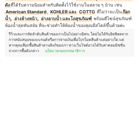
ดัง
ที่ได้รับความนิยมสำหรับติดตั้งไว้ใช้งานในหลาย ๆ บ้าน เช่น
American Standard
,
KOHLER และ
COTTO
ที่ไม่ว่าจะเป็น
ก๊อก
น้ำ,
อ่างล้างหน้า,
อ่างอาบน้ำ และโถสุขภัณฑ์
พร้อม
ดีไซน์สุขภัณฑ์
ห้องน้ำสุดทันสมัย ที่จะช่วยทำให้ห้องน้ำของคุณมีสไตล์ขึ้นด้วยค่ะ
รีวิวและการจัดลำดับสินค้าของเราเป็นไปอย่างอิสระ โดยไม่ได้รับอิทธิพลจาก
การสนับสนุนของแบรนด์หรือการจ่ายเงินเพื่อโปรโมตสินค้าแต่อย่างใด แต่
หากคุณเลือกซื้อสินค้าผ่านลิงก์ของเรา ทางเว็บไซต์อาจได้รับค่าคอมมิชชั่น
จากการซื้อดังกล่าว
นโยบายกองบรรณาธิการ