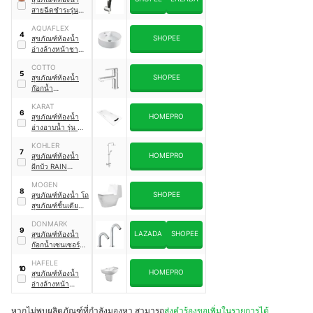
สายฉีดชำระรุ่นลัก
ซ์ K-77364X-CP
AQUAFLEX
4
SHOPEE
สุขภัณฑ์ห้องน้ำ
อ่างล้างหน้าชาม
กลม AQ 8885555
COTTO
5
SHOPEE
สุขภัณฑ์ห้องน้ำ
ก๊อกน้ำ
อ่างล้างหน้า รุ่น
KARAT
CT1113A(HM)
6
HOMEPRO
สุขภัณฑ์ห้องน้ำ
ALTO
อ่างอาบน้ำ รุ่น K-
75817X-GR58-
KOHLER
WK
7
HOMEPRO
สุขภัณฑ์ห้องน้ำ
ฝักบัว RAIN
SHOWER ผสม K-
MOGEN
32404T-7-CP
8
SHOPEE
สุขภัณฑ์ห้องน้ำ โถ
สุขภัณฑ์ชิ้นเดียว
รุ่น MO28
DONMARK
9
LAZADA
SHOPEE
สุขภัณฑ์ห้องน้ำ
ก๊อกน้ำเซนเซอร์
รุ่น MG-A812
HAFELE
10
HOMEPRO
สุขภัณฑ์ห้องน้ำ
อ่างล้างหน้า
เซรามิคแบบแขวน
ผนังพร้อมขาลอย
หากไม่พบผลิตภัณฑ์ที่กำลังมองหา สามารถ
ส่งคำร้องขอเพิ่มในรายการได้