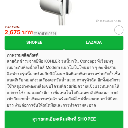
อ้างอิง:
kohler.co.th
ราคาอ้างอิง
2,675 บาท
ราคาปานกลาง
SHOPEE
LAZADA
ภาพรวมผลิตภัณฑ์
สายฉีดชำระจากยี่ห้อ KOHLER รุ่นนี้มาใน Concept ที่เรียบหรู
เหมาะกับห้องน้ำสไตล์ Modern แนวโมโนโทนมาก ๆ ค่ะ ซึ่งสาย
ฉีดชำระรุ่นนี้มาพร้อมกับซิลิโคนชนิดพิเศษที่สามารถช่วยยับยั้งเชื้อ
แบคทีเรีย หมดกังวลเรื่องตะกรันน้ำสะสมตามรูหัวฉีด อีกทั้งยังมีการ
ใช้วัสดุอย่างทองเหลืองชุบโครมที่ช่วยเพิ่มความแข็งแรงทนทานให้
แก่การใช้งาน และยังมีการเพิ่มเทคโนโลยีแคตทาลิสที่ผสมอากาศ
เข้ากับสายน้ำเพิ่มความชุ่มฉ่ำ พร้อมกับดีไซน์ที่ออกแบบมาให้มีคอ
ยาว ง่ายต่อการจับให้ถนัดมือและการทำความสะอาด
ดูรายละเอียดเพิ่มเติมที่ SHOPEE