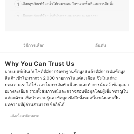
หลาย จึงมุ่งนำเสนอคำแนะนำที่กระชับ เข้าใจง่าย และตอบ
1
เลือกสุขภัณฑ์ห้องน้ำให้เหมาะสมกับขนาดพื้นที่และการติดตั้ง
โจทย์การใช้งานในชีวิตประจำวันมากที่สุด
ประวัติของ กองบรรณาธิการ mybest Thailand
2
เลือกสุขภัณฑ์ห้องน้ำที่ทำความสะอาดและดูแลง่าย
3
เลือกสุขภัณฑ์ห้องน้ำจากระบบการชำระล้างและฟังก์ชันการใช้งาน
4
เลือกจากแบรนด์สุขภัณฑ์ห้องน้ำที่มีคุณภาพ
วิธีการเลือก
อันดับ
10 อันดับ สุขภัณฑ์ห้องน้ำ ยี่ห้อไหนดี แนะนำโถสุขภัณฑ์ อ่างล้างหน้า ก๊อก
น้ำ
Why You Can Trust Us
บทส่งท้าย
มายเบสท์เป็นเว็บไซต์ที่มีการจัดทำฐานข้อมูลสินค้าที่มีการเพิ่มข้อมูล
สินค้าเข้าไปมากกว่า 2,000 รายการในแต่ละเดือน ซึ่งในแต่ละ
บทความเราได้ใช้เวลาในการจัดทำเนื้อหาและทำการค้นคว้าข้อมูลมา
อย่างละเอียด รวมทั้งสัมภาษณ์และตรวจสอบข้อมูลโดยผู้เชี่ยวชาญใน
แต่ละด้าน เพื่อนำความรู้และข้อมูลเชิงลึกทั้งหมดนี้มาส่งมอบเป็น
บทความที่ผู้อ่านสามารถเชื่อถือได้
แจ้งเนื้อหาผิดพลาด