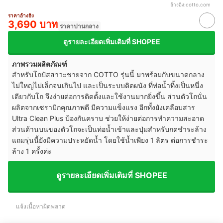
อ้างอิง:
cotto.com
ราคาอ้างอิง
3,690 บาท
ราคาปานกลาง
ดูรายละเอียดเพิ่มเติมที่ SHOPEE
ภาพรวมผลิตภัณฑ์
สำหรับโถปัสสาวะชายจาก COTTO รุ่นนี้ มาพร้อมกับขนาดกลาง
ไม่ใหญ่ไม่เล็กจนเกินไป และเป็นระบบติดผนัง ที่ท่อน้ำทิ้งเป็นหนึ่ง
เดียวกับโถ จึงง่ายต่อการติดตั้งและใช้งานมากยิ่งขึ้น ส่วนตัวโถนั่น
ผลิตจากเซรามิกคุณภาพดี มีความแข็งแรง อีกทั้งยังเคลือบสาร
Ultra Clean Plus ป้องกันคราบ ช่วยให้ง่ายต่อการทำความสะอาด
ส่วนด้านบนของตัวโถจะเป็นท่อน้ำเข้าและปุ่มสำหรับกดชำระล้าง
แถมรุ่นนี้ยังมีความประหยัดน้ำ โดยใช้น้ำเพียง 1 ลิตร ต่อการชำระ
ล้าง 1 ครั้งค่ะ
ดูรายละเอียดเพิ่มเติมที่ SHOPEE
แจ้งเนื้อหาผิดพลาด