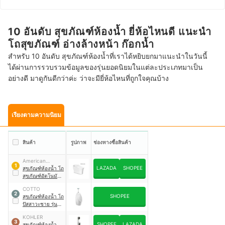
10 อันดับ สุขภัณฑ์ห้องน้ำ ยี่ห้อไหนดี แนะนำ
โถสุขภัณฑ์ อ่างล้างหน้า ก๊อกน้ำ
สำหรับ 10 อันดับ สุขภัณฑ์ห้องน้ำที่เราได้หยิบยกมาแนะนำในวันนี้
ได้ผ่านการรวบรวมข้อมูลของรุ่นยอดนิยมในแต่ละประเภทมาเป็น
อย่างดี มาดูกันดีกว่าค่ะ ว่าจะมียี่ห้อไหนที่ถูกใจคุณบ้าง
เรียงตามความนิยม
สินค้า
รูปภาพ
ช่องทางซื้อสินค้า
American
1
LAZADA
SHOPEE
Standard
สุขภัณฑ์ห้องน้ำ โถ
สุขภัณฑ์อัตโนมัติ
รุ่น Aerozen G2
COTTO
2
SHOPEE
สุขภัณฑ์ห้องน้ำ โถ
ปัสสาวะชาย รุ่น
C30207 CHLOE
KOHLER
3
SHOPEE
LAZADA
สุขภัณฑ์ห้องน้ำ