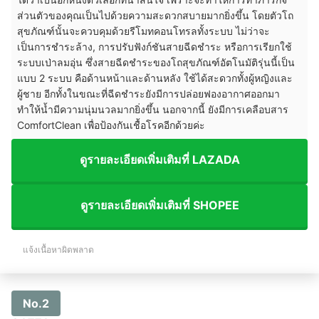
ส่วนตัวของคุณเป็นไปด้วยความสะดวกสบายมากยิ่งขึ้น โดยตัวโถ
สุขภัณฑ์นั้นจะควบคุมด้วยรีโมทคอนโทรลทั้งระบบ ไม่ว่าจะ
เป็นการชำระล้าง, การปรับฟังก์ชันสายฉีดชำระ หรือการเรียกใช้
ระบบเป่าลมอุ่น ซึ่งสายฉีดชำระของโถสุขภัณฑ์อัตโนมัติรุ่นนี้เป็น
แบบ 2 ระบบ คือด้านหน้าและด้านหลัง ใช้ได้สะดวกทั้งผู้หญิงและ
ผู้ชาย อีกทั้งในขณะที่ฉีดชำระยังมีการปล่อยฟองอากาศออกมา
ทำให้น้ำมีความนุ่มนวลมากยิ่งขึ้น นอกจากนี้ ยังมีการเคลือบสาร
ComfortClean เพื่อป้องกันเชื้อโรคอีกด้วยค่ะ
ดูรายละเอียดเพิ่มเติมที่ LAZADA
ดูรายละเอียดเพิ่มเติมที่ SHOPEE
แจ้งเนื้อหาผิดพลาด
No.2