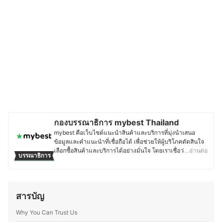
กองบรรณาธิการ mybest Thailand
mybest คือเว็บไซต์แนะนำสินค้าและบริการที่มุ่งนำเสนอ
ข้อมูลและคำแนะนำที่เชื่อถือได้ เพื่อช่วยให้ผู้บริโภคตัดสินใจ
เลือกซื้อสินค้าและบริการได้อย่างมั่นใจ โดยเราเชื่อว่าการ
…อ่านต่อ
บรรณาธิการ
เลือกสินค้าและบริการที่ดีควรตั้งอยู่บนพื้นฐานของข้อมูลที่ถูก
ต้อง ครบถ้วน และสามารถนำไปใช้งานได้จริง เนื้อหาจากทุก
บทความของ mybest จึงผ่านกระบวนการค้นคว้า วิเคราะห์
และเรียบเรียงโดยทีมบรรณาธิการ พร้อมตรวจสอบความถูก
สารบัญ
ต้องร่วมกับผู้เชี่ยวชาญในแต่ละหมวดหมู่ เพื่อให้ผู้อ่านได้รับ
ข้อมูลที่ชัดเจน เป็นกลาง และน่าเชื่อถือ นอกจากนี้ ทีม
Why You Can Trust Us
บรรณาธิการของ mybest ยังให้ความสำคัญกับการเจาะลึกใน
รายละเอียดของผลิตภัณฑ์แต่ละประเภท ตั้งแต่การเปรียบ