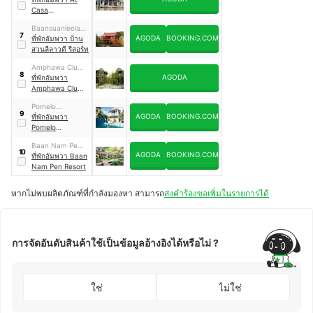
Amphawa
Casa
Guesthouse
Baansuanleelaw
Amphawa
7
AGODA
BOOKING.COM
adee
ที่พักอัมพวา บ้าน
สวนลีลาวดี รีสอร์ท
Amphawa Club
8
AGODA
Resort & Spa
ที่พักอัมพวา
Amphawa Club
Resort & Spa
Pomelo
9
AGODA
BOOKING.COM
Amphawa The
ที่พักอัมพวา
Local Residence
Pomelo
Amphawa The
Baan Nam Pen
Local Residence
10
AGODA
BOOKING.COM
Resort
ที่พักอัมพวา Baan
Nam Pen Resort
หากไม่พบผลิตภัณฑ์ที่กำลังมองหา สามารถ
ส่งคำร้องขอเพิ่มในรายการได้
การจัดอันดับสินค้าใช้เป็นข้อมูลอ้างอิงได้หรือไม่ ?
ใช่
ไม่ใช่