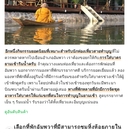
อ้างอิง:
booking.com
อีกหนึ่งกิจกรรมยอดนิยมที่เหมาะสำหรับนักท่องเที่ยวสายทำบุญ
ที่ไม่
ควรพลาดหากไปเยือนอำเภออัมพวา เราต้องขอยกให้กับ
การใส่บาตร
ยามเช้าริมน้ำครับ
ถ้าคุณวางแผนท่องเที่ยวและต้องการพักผ่อนที่
อัมพวา นอกจากการมองหาที่พักบรรยากาศดี บริการยอดเยี่ยมแล้ว ลอง
มองหาที่พักที่ตั้งอยู่ริมน้ำที่มีการเตรียมของสำหรับใส่บาตรช่วงเช้าให้ผู้
เข้าพักดูครับ เพราะโดยปกติแล้วในช่วงเช้าของทุกวันจะมีพระมา
บิณฑบาตริมน้ำผ่านเรือพายอยู่เสมอ
ทางที่พักหลายที่มักมีการจัดชุด
อาหารใส่บาตรให้แก่แขกที่สนใจการทำบุญในยามเช้า
สูดบรรยากาศ
เย็น ๆ ริมแม่น้ำ รับรองว่าได้ทั้งเที่ยวและอิ่มบุญแน่นอน
ดูอันดับสินค้า
เลือกที่พักอัมพวาที่มีสามารถชมหิ่งห้อยภายใน