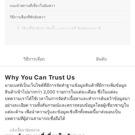
เทียบคุณสมบัติ วิธีการเลือก ไปจนถึงข้อควรรู้ก่อนตัดสินใจซื้อ
แนะนำสถานที่เที่ยวในอัมพวา
เพราะเราเข้าใจว่าความต้องการของผู้บริโภคมีความหลาก
หลาย จึงมุ่งนำเสนอคำแนะนำที่กระชับ เข้าใจง่าย และตอบ
วิธีการเลือกที่พักอัมพวา
โจทย์การใช้งานในชีวิตประจำวันมากที่สุด
ประวัติของ กองบรรณาธิการ mybest Thailand
1
เลือกที่พักอัมพวาริมน้ำ บรรยากาศดี สัมผัสธรรมชาติ
2
เลือกที่พักอัมพวาที่มีกิจกรรมใส่บาตรตอนเช้า
3
เลือกที่พักอัมพวาที่มีสามารถชมหิ่งห้อยภายในที่พักได้
วิธีการเลือก
อันดับ
10 ที่พักอัมพวา แนะนํา บรรยากาศริมน้ำ ได้ใส่บาตรตอนเช้า ดูหิ่งห้อย
Why You Can Trust Us
บทส่งท้าย
มายเบสท์เป็นเว็บไซต์ที่มีการจัดทำฐานข้อมูลสินค้าที่มีการเพิ่มข้อมูล
สินค้าเข้าไปมากกว่า 2,000 รายการในแต่ละเดือน ซึ่งในแต่ละ
บทความเราได้ใช้เวลาในการจัดทำเนื้อหาและทำการค้นคว้าข้อมูลมา
อย่างละเอียด รวมทั้งสัมภาษณ์และตรวจสอบข้อมูลโดยผู้เชี่ยวชาญใน
แต่ละด้าน เพื่อนำความรู้และข้อมูลเชิงลึกทั้งหมดนี้มาส่งมอบเป็น
บทความที่ผู้อ่านสามารถเชื่อถือได้
แจ้งเนื้อหาผิดพลาด