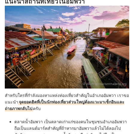
แนะนำสถานที่เที่ยวในอัมพวา
อ้างอิง:
thai.tourismthailand.org
สำหรับใครที่กำลังมองหาแหล่งท่องเที่ยวสำคัญในอำเภออัมพวา เราขอ
แนะนำ
จุดยอดฮิตที่เป็นนักท่องเที่ยวส่วนใหญ่ต้องแวะมาเช็กอินและ
ถ่ายภาพกลับไป
ครับ
ตลาดน้ำอัมพวา
เป็นตลาดเก่าแก่ของคนในชุมชนอำเภออัมพวา
ถือเป็นแลนด์มาร์คสำคัญที่ถ้าหากมาอัมพวาแล้วไม่ได้ลองไป