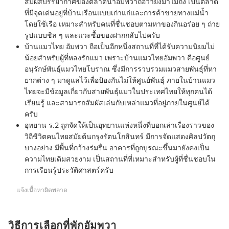
สัมผัสบรรยากาศของตลาดน้ำอัมพวาถือว่ายังมาไม่ถึง เป็นตลาด
ที่มีจุดเด่นอยู่ที่บ้านเรือนแบบเก่าแก่และการค้าขายทางแม่น้ำ
โดยใช้เรือ เหมาะสำหรับคนที่ชื่นชอบตามหาของกินอร่อย ๆ ถ่าย
รูปแบบชิล ๆ และแวะซื้อของฝากกลับไปครับ
บ้านแมวไทย อัมพวา
ถือเป็นอีกหนึ่งสถานที่ที่ได้รับความนิยมไม่
น้อยสำหรับผู้ที่หลงรักแมว เพราะบ้านแมวไทยอัมพวา คือศูนย์
อนุรักษ์พันธุ์แมวไทยโบราณ ซึ่งมีการรวบรวมแมวสายพันธุ์ที่หา
ยากต่าง ๆ มาดูแลไว้เพื่อป้องกันไม่ให้ศูนย์พันธุ์ ภายในบ้านแมว
ไทยจะมีข้อมูลเกี่ยวกับสายพันธุ์แมวในประเทศไทยให้ทุกคนได้
เรียนรู้ และสามารถสัมผัสเล่นกับเหล่าแมวที่อยู่ภายในศูนย์ได้
ครับ
อุทยาน ร.2
ถูกจัดให้เป็นอุทยานแห่งหนึ่งที่บอกเล่าเรื่องราวของ
วิถีชีวิตคนไทยสมัยต้นกรุงรัตนโกสินทร์ มีการจัดแสดงศิลปวัตถุ
บางอย่าง มีพื้นที่กว้างร่มรื่น อาคารที่ถูกบูรณะขึ้นมายังคงเป็น
ความไทยเดิมสวยงาม เป็นสถานที่ที่เหมาะสำหรับผู้ที่ชื่นชอบใน
การเรียนรู้ประวัติศาสตร์ครับ
แจ้งเนื้อหาผิดพลาด
วิธีการเลือกที่พักอัมพวา