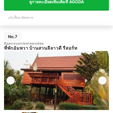
ดูรายละเอียดเพิ่มเติมที่ AGODA
แจ้งเนื้อหาผิดพลาด
No.7
Baansuanleelawadee
ที่พักอัมพวา บ้านสวนลีลาวดี รีสอร์ท
อ้างอิง:
booking.com