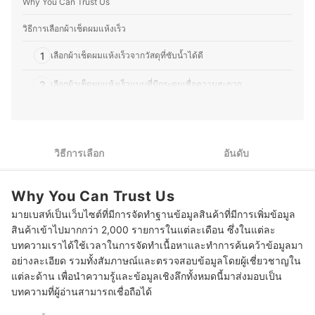
Why You Can Trust Us
อุปกรณ์ที่ช่วยเสริมสุขอนามัย ไม่ว่าจะเป็นแปรงสีฟันไฟฟ้า
เครื่องโกนขน โลชั่นบำรุงผิว หรือผลิตภัณฑ์สำหรับทำความ
สะอาดร่างกายต่าง ๆ โดยมักจะศึกษาส่วนผสมและคุณสมบัติ
วิธีการเลือกผ้าเช็ดผมแห้งเร็ว
ของผลิตภัณฑ์อย่างละเอียด เพื่อให้มั่นใจว่าผลิตภัณฑ์ที่เลือก
ใช้มีคุณภาพและปลอดภัย จากประสบการณ์ที่ผ่านมาทำให้
1
เลือกผ้าเช็ดผมแห้งเร็วจากวัสดุที่ซับน้ำได้ดี
คุณเบสท์มีความสามารถในการถ่ายทอดข้อมูลที่ซับซ้อนให้
อ่านง่าย เข้าใจได้เร็ว เพื่อช่วยให้ผู้อ่านตัดสินใจเลือกสินค้าที่
2
เลือกผ้าเช็ดผมแห้งเร็วแบบที่มีกระดุมเพื่อความสะดวก
เหมาะกับตนเองมากที่สุด อีกทั้งยังชอบติดตามเทรนด์ความ
งาม เทคโนโลยีด้านสุขภาพ และแนวทางการพัฒนา
3
เลือกขนาดของผ้าเช็ดผมแห้งเร็วให้พอดีกับการใช้งาน
ผลิตภัณฑ์ใหม่ ๆ ทำให้บทความมีข้อมูลที่ทันสมัยและน่าเชื่อ
ถืออีกด้วย
10 อันดับ ผ้าเช็ดผมแห้งเร็ว ยี่ห้อไหนดี ดูดซับน้ำและความชื้นได้ดี ผมแห้ง
ประวัติของ ชลิตา ชำนาญเมือง (เบสท์)
วิธีการเลือก
อันดับ
ไว
บทส่งท้าย
Why You Can Trust Us
มายเบสท์เป็นเว็บไซต์ที่มีการจัดทำฐานข้อมูลสินค้าที่มีการเพิ่มข้อมูล
สินค้าเข้าไปมากกว่า 2,000 รายการในแต่ละเดือน ซึ่งในแต่ละ
บทความเราได้ใช้เวลาในการจัดทำเนื้อหาและทำการค้นคว้าข้อมูลมา
อย่างละเอียด รวมทั้งสัมภาษณ์และตรวจสอบข้อมูลโดยผู้เชี่ยวชาญใน
แต่ละด้าน เพื่อนำความรู้และข้อมูลเชิงลึกทั้งหมดนี้มาส่งมอบเป็น
บทความที่ผู้อ่านสามารถเชื่อถือได้