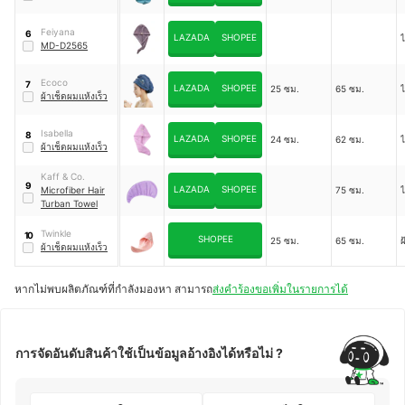
Feiyana
6
LAZADA
SHOPEE
MD-D2565
Ecoco
7
LAZADA
SHOPEE
25 ซม.
65 ซม.
ผ้าเช็ดผมแห้งเร็ว
Isabella
8
LAZADA
SHOPEE
24 ซม.
62 ซม.
ผ้าเช็ดผมแห้งเร็ว
Kaff & Co.
9
LAZADA
SHOPEE
Microfiber Hair
75 ซม.
Turban Towel
Twinkle
10
SHOPEE
25 ซม.
65 ซม.
ผ้าเช็ดผมแห้งเร็ว
หากไม่พบผลิตภัณฑ์ที่กำลังมองหา สามารถ
ส่งคำร้องขอเพิ่มในรายการได้
การจัดอันดับสินค้าใช้เป็นข้อมูลอ้างอิงได้หรือไม่ ?