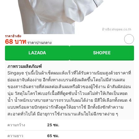
อ้างอิง:
shopee.co.th
ราคาอ้างอิง
68 บาท
ราคาปานกลาง
LAZADA
SHOPEE
ภาพรวมผลิตภัณฑ์
Singaye รุ่นนี้เป็นผ้าเช็ดผมแห้งเร็วที่ได้รับความนิยมสูงด้วยราคาที่
ย่อมเยาจับต้องง่าย อีกทั้งทางแบรนด์ยังผลิตขึ้นโดยไม่มีส่วนผสม
ของสารอันตรายที่ส่งผลต่อเส้นผมหรือผิวของผู้ใช้งาน ผ้าสัมผัสอ่อน
นุ่ม วัสดุไมโครไฟเบอร์เนื้อดีที่ดูดซับน้ำไวแต่ไม่ทำให้เกิดเป็นหยด
น้ำ น้ำหนักเบาสบายสามารถรวบเก็บผมได้ง่าย มีสีให้เลือกทั้งหมด 4
แบบพร้อมลายปักสุดน่ารักดึงดูดให้อยากใช้ อีกทั้งยังซักทำความ
สะอาดทั่วไปได้ มีอายุการใช้งานนานเส้นใยไม่ฉีกขาดง่าย ๆ
ความกว้าง
25 ซม.
ความยาว
65 ซม.