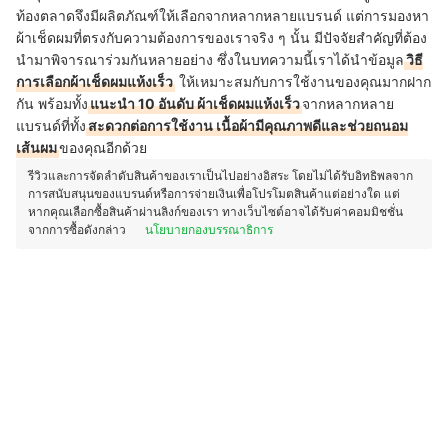
ท้องตลาดจึงมีผลิตภัณฑ์ให้เลือกจากหลากหลายแบรนด์ แต่การมองหา
ผ้าเช็ดผมที่ตรงกับความต้องการของเราจริง ๆ นั้น มีปัจจัยสำคัญที่ต้อง
นำมาพิจารณาร่วมกันหลายอย่าง ซึ่งในบทความนี้เราได้นำข้อมูล
วิธี
การเลือกผ้าเช็ดผมแห้งเร็ว
ให้เหมาะสมกับการใช้งานของคุณมากฝาก
กัน พร้อมทั้ง
แนะนำ 10 อันดับ ผ้าเช็ดผมแห้งเร็ว
จากหลากหลาย
แบรนด์ที่ทั้ง
สะดวกต่อการใช้งาน เนื้อผ้ามีคุณภาพดีและช่วยถนอม
เส้นผม
ของคุณอีกด้วย
รีวิวและการจัดลำดับสินค้าของเราเป็นไปอย่างอิสระ โดยไม่ได้รับอิทธิพลจาก
การสนับสนุนของแบรนด์หรือการจ่ายเงินเพื่อโปรโมตสินค้าแต่อย่างใด แต่
หากคุณเลือกซื้อสินค้าผ่านลิงก์ของเรา ทางเว็บไซต์อาจได้รับค่าคอมมิชชั่น
จากการซื้อดังกล่าว
นโยบายกองบรรณาธิการ