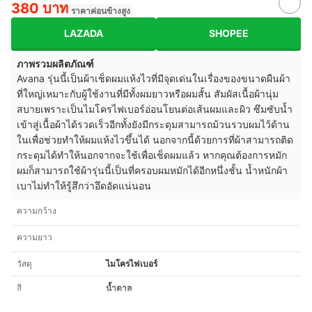
380 บาท
ราคาค่อนข้างสูง
LAZADA
SHOPEE
ภาพรวมผลิตภัณฑ์
Avana รุ่นนี้เป็นผ้าเช็ดผมแห้งไวที่มีจุดเด่นในเรื่องของขนาดผืนผ้า
ที่ใหญ่เหมาะกับผู้ใช้งานที่มีทั้งผมยาวหรือผมสั้น สัมผัสเนื้อผ้านุ่ม
สบายเพราะเป็นไมโครไฟเบอร์อ่อนโยนต่อเส้นผมและผิว ซึมซับน้ำ
เข้าสู่เนื้อผ้าได้รวดเร็วอีกทั้งยังมีกระดุมสามารถม้วนรวบผมไว้ด้าน
ในเพื่อช่วยทำให้ผมแห้งไวขึ้นได้ นอกจากนี้ด้วยการที่ผ้าสามารถติด
กระดุมได้ทำให้นอกจากจะใช้เพื่อเช็ดผมแล้ว หากคุณต้องการหมัก
ผมก็สามารถใช้ผ้ารุ่นนี้เป็นที่ครอบผมหมักได้อีกหนึ่งชั้น น้ำหนักผ้า
เบาไม่ทำให้รู้สึกว่าอึดอัดแน่นอน
ความกว้าง
ความยาว
วัสดุ
ไมโครไฟเบอร์
สี
น้ำตาล