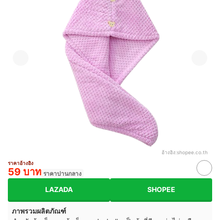
อ้างอิง:
shopee.co.th
ราคาอ้างอิง
59 บาท
ราคาปานกลาง
LAZADA
SHOPEE
ภาพรวมผลิตภัณฑ์