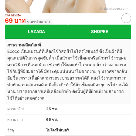
อ้างอิง:
shopee.co.th
ราคาอ้างอิง
69 บาท
ราคาปานกลาง
LAZADA
SHOPEE
ภาพรวมผลิตภัณฑ์
Ecoco เป็นแบรนด์ที่เลือกใช้วัสดุผ้าไมโครไฟเบอร์ ซึ่งเป็นผ้าที่มี
คุณสมบัติในการดูดซับน้ำ เมื่อนำมาใช้เช็ดผมหรือนำมาใช้รวบผม
ตามวิธีการที่แนะนำจะช่วยทำให้ผมแห้งไว ขนาดผ้ากว้างสามารถ
ใช้กับผู้ที่มีผมยาวได้ มีกระดุมแน่นหนาไม่ขาดง่าย ๆ ปราศจากกลิ่น
อับชื้นเพราะเนื้อผ้าสามารถระบายอากาศได้ดี หลังใช้งานสามารถ
ซักทำความสะอาดด้วยมือก็จะยิ่งทำให้ผ้าเช็ดผมมีอายุการใช้งานได้
นาน ปราศจากสารเคมีเคลือบผิวผ้า ดังนั้นผู้ที่มีผิวแพ้ง่ายสามารถ
ใช้ได้อย่างหมดกังวล
ความกว้าง
25 ซม.
ความยาว
65 ซม.
วัสดุ
ไมโครไฟเบอร์