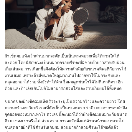
ผ้าเช็ดผมแห้งเร็วส่วนมากจะตัดเย็บเป็นทรงหมวกเพื่อให้สวมใส่ได้
สะดวก โดยมีลักษณะเป็นหมวกครอบศีรษะที่มีชายผ้ายาวสำหรับม้วน
เก็บเส้นผม การเลือกซื้อจึงต้องให้ความสำคัญกับขนาดที่พอดีกับการใช้
งานเสมอ เพราะถ้ามีขนาดใหญ่มากเกินไปอาจทำให้ไม่กระชับและ
หลุดออกมาได้ง่าย ทั้งยังทำให้ผ้าเช็ดผมดูดซับน้ำได้ไม่ดีเท่าที่ควรอีก
ด้วย และถ้าเล็กเกินไปก็ไม่สามารถสวมใส่และรวบเก็บผมได้ทั้งหมด
ขนาดของผ้าเช็ดผมแห้งเร็วจะระบุเป็นความกว้างและความยาว โดย
ความกว้างจะวัดบริเวณที่ตัดเย็บเป็นทรงหมวก ว่ามีระยะจากขอบผ้าถึง
จุดยอดของหมวกเท่าไร ตัวเลขนี้จะบอกได้ว่าผ้าเช็ดผมเหมาะกับขนาด
ศีรษะของเราหรือไม่ ส่วนความยาวจะวัดตั้งแต่ด้านหน้าของหมวกไป
จนสุดชายผ้าที่ใช้สำหรับเก็บผม ส่วนมากถ้าสวมศีรษะได้พอดีแล้ว