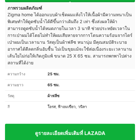
ภาพรวมผลิตภัณฑ์
Zigma home ได้ออกแบบผ้าเช็ดผมแห้งไวให้เนื้อผ้ามีความหนาเป็น
พิเศษทำให้ดูดซับน้ำได้ดีขึ้นกว่าเดิมถึง 2 เท่า ซึ่งส่งผลให้ผ้า
สามารถดูดซับน้ำได้หมดภายในเวลา 3 นาที ช่วยประหยัดเวลาใน
การเป่าผมได้โดยไม่ทำให้ผมเสียหายจากการโดนความร้อนจากไดร์
เป่าผมเป็นเว
ลานาน วัสดุเป็นผ้าฟลีซ หนานุ่ม มีคุณสมบัติระบาย
อากาศได้ดีลดกลิ่นอับชื้น ไม่เป็นขุยแม้จะใช้ต่อเนื่องระยะเวลานาน
เส้นใยไม่ก่อให้เกิดภูมิแพ้ ขนาด 25 X 65 ซม. สามารถพกพาไปต่าง
สถานที่ได้ง่าย
ความกว้าง
25 ซม.
ความยาว
65 ซม.
วัสดุ
ผ้าฟลีซ
สี
โอรส, ฟ้าอมเขียว, วนิลา
ดูรายละเอียดเพิ่มเติมที่ LAZADA