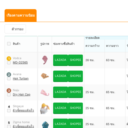
เรียงตามความนิยม
ตัวกรอง
รายละเอียด
สินค้า
รูปภาพ
ช่องทางซื้อสินค้า
ความกว้าง
ความยาว
ว
Vodca
1
LAZADA
SHOPEE
26 ซม.
63 ซม.
MD-D2565
Avana
2
LAZADA
SHOPEE
Hair Turban
Naju
3
LAZADA
SHOPEE
25 ซม.
65 ซม.
โ
Dry Hair Cap
Singaye
4
LAZADA
SHOPEE
25 ซม.
65 ซม.
ผ้าเช็ดผมแห้งเร็ว
Zigma home
5
LAZADA
SHOPEE
25 ซม.
65 ซม.
ผ
ผ้าเช็ดผมแห้งเร็ว