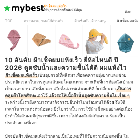
ผ้าเช็ดผมแห้งเร็ว
ให้ทุกการเลือกเป็นสิ่งที่ดีที่สุด
ค้นหา
ผ้าเช็ดผมแห้ง
TOP
ความงาม, ของใช้ส่วนตัว
ผ้าเช็ดตัว, ผ้าขนหนู
10 อันดับ ผ้าเช็ดผมแห้งเร็ว ยี่ห้อไหนดี ปี
2026 ดูดซับน้ำและความชื้นได้ดี ผมแห้งไว
ผ้าเช็ดผมแห้งเร็ว
เป็นอุปกรณ์ที่ผลิตมาเพื่อลดความยุ่งยากและช่วย
ประหยัดเวลาในการดูแลเส้นผมโดยเฉพาะ จากเดิมที่เราต้องนั่งเป่าผม
เป็นเวลานาน เสียทั้งเวลา เสียทั้งสภาพเส้นผมที่ดี ก็เปลี่ยนมา
เป็นการ
คลุมผ้าโพกศีรษะเอาไว้ แล้วรอให้เนื้อผ้านั้นดูดซับความชื้นไปเรื่อย ๆ
ระหว่างนี้เรายังสามารถหากิจกรรมอื่นทำไปพร้อมกันได้ด้วย จึงใช้
เวลาในการแต่งตัวน้อยลง ยิ่งไปกว่านั้น การใช้ผ้าเช็ดผมอย่างต่อเนื่อง
ยังทำให้เส้นผมมีสุขภาพดีขึ้น เพราะไม่ต้องสัมผัสกับความร้อนเป็น
ประจำอย่างที่เคย
ปัจจุบันผ้าเช็ดผมแห้งเร็วกลายเป็นไอเทมที่ได้รับความนิยมสูงขึ้น ใน