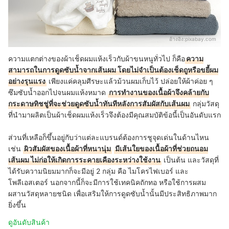
อ้างอิง:
pixabay.com
ความแตกต่างของผ้าเช็ดผมแห้งเร็วกับผ้าขนหนูทั่วไป ก็คือ
ความ
สามารถในการดูดซับน้ำจากเส้นผม โดยไม่จำเป็นต้องเช็ดถูหรือขยี้ผม
อย่างรุนแรง
เพียงแค่คลุมศีรษะแล้วม้วนผมเก็บไว้ ปล่อยให้ผ้าค่อย ๆ
ซึมซับน้ำออกไปจนผมแห้งหมาด
การทำงานของเนื้อผ้าจึงคล้ายกับ
กระดาษทิชชู่ที่จะช่วยดูดซับน้ำทันทีหลังการสัมผัสกับเส้นผม
กลุ่มวัสดุ
ที่นำมาผลิตเป็นผ้าเช็ดผมแห้งเร็วจึงต้องมีคุณสมบัติข้อนี้เป็นอันดับแรก
ส่วนที่เหลือก็ขึ้นอยู่กับว่าแต่ละแบรนด์ต้องการชูจุดเด่นในด้านไหน
เช่น
ผิวสัมผัสของเนื้อผ้าที่หนานุ่ม
มีเส้นใยของเนื้อผ้าที่ช่วยถนอม
เส้นผม ไม่ก่อให้เกิดการระคายเคืองระหว่างใช้งาน
เป็นต้น และวัสดุที่
ได้รับความนิยมมากก็จะมีอยู่ 2 กลุ่ม คือ ไมโครไฟเบอร์ และ
โพลีเอสเตอร์ นอกจากนี้ก็จะมีการใช้เทคนิคถักทอ หรือใช้การผสม
ผสานวัสดุหลายชนิด เพื่อเสริมให้การดูดซับน้ำนั้นมีประสิทธิภาพมาก
ยิ่งขึ้น
ดูอันดับสินค้า