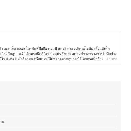
า แกดเจ็ต กล้อง โทรศัพท์มือถือ คอมพิวเตอร์ และอุปกรณ์ไอทีมาตั้งแต่เด็ก
กี่ยวกับอุปกรณ์อิเล็กทรอนิกส์ โดยปัจจุบันยังคงติดตามข่าวสารวงการไอทีอย่าง
กรณ์ใหม่ เทคโนโลยีล่าสุด หรือแนวโน้มของตลาดอุปกรณ์อิเล็กทรอนิกส์ นอกจาก
…อ่านต่อ
อสยังชื่นชอบงานช่างและ DIY โดยมักซ่อมแซมอุปกรณ์อิเล็กทรอนิกส์และเครื่อง
ีความเข้าใจเรื่องโครงสร้างและฟังก์ชันการทำงานของอุปกรณ์ต่างๆ มากขึ้น
ยบเทียบจุดเด่นจุดด้อยของสินค้าเทคโนโลยีแต่ละประเภทได้อย่างชัดเจน ทำให้
นโลยีและอุปกรณ์ไอที ทั้งในแง่ของการเลือกซื้อ อัปเกรด และดูแลรักษา เพื่อให้ผู้
บการใช้งานของตนเองได้อย่างคุ้มค่า
งาน