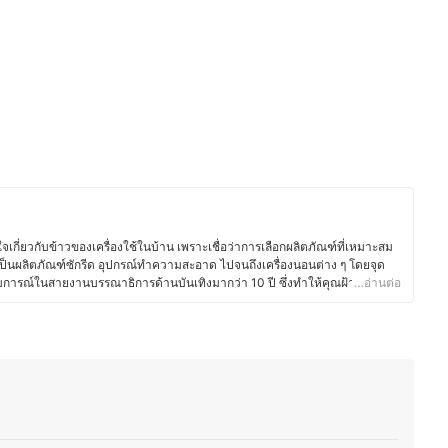
จเกี่ยวกับข้าวของเครื่องใช้ในบ้าน เพราะเชื่อว่าการเลือกผลิตภัณฑ์ที่เหมาะสม
จะเป็นผลิตภัณฑ์ซักรีด อุปกรณ์ทำความสะอาด ไปจนถึงเครื่องนอนต่าง ๆ โดยจุด
บการณ์ในสายงานบรรณาธิการด้านบันเทิงมากว่า 10 ปี ซึ่งทำให้คุณฝ้ายมี
…อ่านต่อ
 เมื่อผันตัวมาเป็นนักเขียนอิสระจึงเลือกเน้นการรีวิวของใช้ในบ้านอย่าง
ลือกซื้อสินค้าที่ตอบโจทย์การใช้งานจริง นอกจากของใช้พื้นฐานแล้ว คุณฝ้ายยัง
ื่องหอมในบ้าน อย่างก้านไม้หอมและเทียนหอมที่ช่วยสร้างบรรยากาศดี ๆ และ
นระเบียบมากขึ้น ซึ่งคุณฝ้ายเชื่อว่าของใช้ในบ้านที่ดีไม่ใช่แค่เพิ่มความสะดวก
าอยู่มากขึ้น งานเขียนของคุณฝ้ายจึงมุ่งเน้นการให้ข้อมูลที่ถูกต้อง เข้าใจง่าย
เลือกสินค้าที่ตอบโจทย์ไลฟ์สไตล์ของตัวเองมากที่สุด