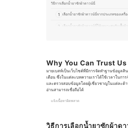
วิธีการเลือกน้ำยาซักผ้าดาวน์นี่
1
เลือกน้ำยาซักผ้าดาวน์นี่จากประเภทของเครื่องซ
2
เลือกน้ำยาซักผ้าดาวน์นี่ให้เหมาะสมกับเสื้อผ้า
3
เลือกน้ำยาซักดาวน์นี่สูตรลดกลิ่นอับชื้นสำห
10 อันดับ น้ำยาซักผ้าดาวน์นี่ สีไหนหอม สำหรับฝา
บทส่งท้าย
Why You Can Trust Us
มายเบสท์เป็นเว็บไซต์ที่มีการจัดทำฐานข้อมูลสิ
เดือน ซึ่งในแต่ละบทความเราได้ใช้เวลาในการจ
และตรวจสอบข้อมูลโดยผู้เชี่ยวชาญในแต่ละด้าน เ
อ่านสามารถเชื่อถือได้
แจ้งเนื้อหาผิดพลาด
วิธีการเลือกน้ำยาซักผ้าดาว