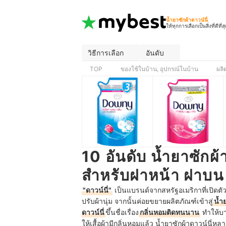
น้ำยาซักผ้าดาวน์นี่
ให้ทุกการเลือกเป็นสิ่งที่ดีที่ส
วิธีการเลือก
อันดับ
TOP
ของใช้ในบ้าน, อุปกรณ์ในบ้าน
ผลิ
10 อันดับ น้ำยาซักผ
สำหรับฝาหน้า ฝาบน
"ดาวน์นี่"
เป็นแบรนด์จากสหรัฐอเมริกาที่เปิดตั
ปรับผ้านุ่ม จากนั้นค่อยขยายผลิตภัณฑ์เข้าสู่
น้ำ
ดาวน์นี่
ขึ้นชื่อเรื่อง
กลิ่นหอมติดทนนาน
ทำให้บา
ให้เสื้อผ้ามีกลิ่นหอมแล้ว น้ำยาซักผ้าดาวน์นี่หล