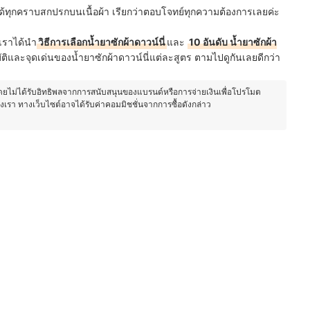
้ทุกคราบสกปรกบนเนื้อผ้า เรียกว่าตอบโจทย์ทุกความต้องการเลยค่ะ
้เราได้นำ
วิธีการเลือกน้ำยาซักผ้าดาวน์นี่
และ
10 อันดับ น้ำยาซักผ้า
ติและจุดเด่นของน้ำยาซักผ้าดาวน์นี่แต่ละสูตร ตามไปดูกันเลยดีกว่า
โดยไม่ได้รับอิทธิพลจากการสนับสนุนของแบรนด์หรือการจ่ายเงินเพื่อโปรโมต
องเรา ทางเว็บไซต์อาจได้รับค่าคอมมิชชั่นจากการซื้อดังกล่าว