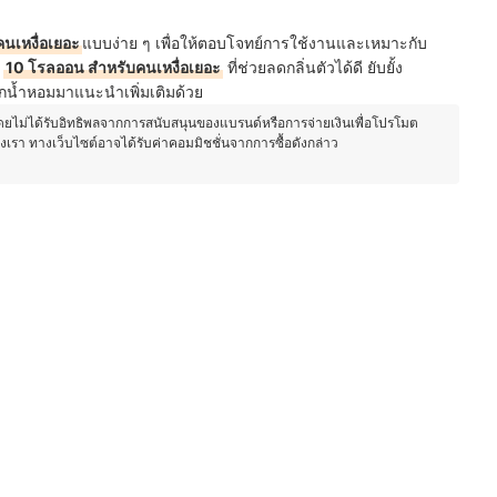
นเหงื่อเยอะ
แบบง่าย ๆ เพื่อให้ตอบโจทย์การใช้งานและเหมาะกับ
ี
10 โรลออน สําหรับคนเหงื่อเยอะ
ที่ช่วย
ลดกลิ่นตัวได้ดี ยับยั้ง
ากน้ำหอม
มาแนะนำเพิ่มเติมด้วย
โดยไม่ได้รับอิทธิพลจากการสนับสนุนของแบรนด์หรือการจ่ายเงินเพื่อโปรโมต
องเรา ทางเว็บไซต์อาจได้รับค่าคอมมิชชั่นจากการซื้อดังกล่าว