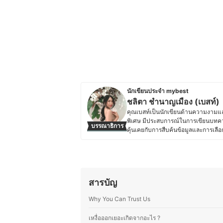
นักเขียนประจำ mybest
ชลิตา ชำนาญเมือง (เบสท์)
คุณเบสท์เป็นนักเขียนด้านความงามและ
พิเศษ มีประสบการณ์ในการเขียนบทคว
บรรณาธิการ
คุ้นเคยกับการสืบค้นข้อมูลและการเลื
ตัวเอง คุณเบสท์จึงให้ความสำคัญกับก
รวมถึงอุปกรณ์ที่ช่วยเสริมสุขอนามัย ไ
ทำความสะอาดร่างกายต่าง ๆ โดยมักจะ
ผลิตภัณฑ์ที่เลือกใช้มีคุณภาพและป
ข้อมูลที่ซับซ้อนให้อ่านง่าย เข้าใจได้เร
สารบัญ
ติดตามเทรนด์ความงาม เทคโนโลยีด้า
สมัยและน่าเชื่อถืออีกด้วย
Why You Can Trust Us
ประวัติของ ชลิตา ชำนาญเมือง (เบ
เหงื่อออกเยอะเกิดจากอะไร ?