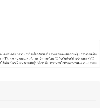
ไลฟ์สไตล์ที่มีความสนใจเกี่ยวกับของใช้ส่วนตัวและผลิตภัณฑ์ดูแลร่างกายเป็น
ามรีวิวและแปลคอนเทนต์ภาษาอังกฤษ-ไทย ให้กับเว็บไซต์ต่างประเทศ ทำให้
อกใช้ผลิตภัณฑ์ที่เหมาะสมกับผู้บริโภค ด้วยความสนใจด้านสุขภาพและการดูแล
…อ่านต่อ
ารเลือกใช้สกินแคร์ เครื่องสำอาง ผลิตภัณฑ์ดูแลเส้นผม ของใช้ในชีวิตประจำวัน
ม่ว่าจะเป็นแปรงสีฟันไฟฟ้า เครื่องโกนขน โลชั่นบำรุงผิว หรือผลิตภัณฑ์สำหรับ
ศึกษาส่วนผสมและคุณสมบัติของผลิตภัณฑ์อย่างละเอียด เพื่อให้มั่นใจว่า
ลอดภัย จากประสบการณ์ที่ผ่านมาทำให้คุณเบสท์มีความสามารถในการถ่ายทอด
็ว เพื่อช่วยให้ผู้อ่านตัดสินใจเลือกสินค้าที่เหมาะกับตนเองมากที่สุด อีกทั้งยังชอบ
นสุขภาพ และแนวทางการพัฒนาผลิตภัณฑ์ใหม่ ๆ ทำให้บทความมีข้อมูลที่ทัน
สท์)