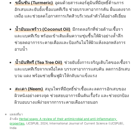
ขมิ้นชัน (Turmeric)
อุดมด้วยสารเคอร์คูมินที่มีฤทธิ์ต้านการ
อักเสบและยับยั้งเชื้อแบคทีเรีย ช่วยบรรเทาอาการคัน ผื่นแดงจาก
เหงื่อ และช่วยลดโอกาสการเกิดสิวบริเวณลำตัวได้อย่างดีเยี่ยม
น้ำมันมะพร้าว (Coconut Oil)
มีกรดลอริกที่ช่วยต้านเชื้อรา
และแบคทีเรีย พร้อมเข้าเติมเต็มความชุ่มชื้นให้ผิวอย่างล้ำลึก
ช่วยลดอาการระคายเคืองและป้องกันไม่ให้ผิวแห้งลอกหลังการ
อาบน้ำ
น้ำมันทีทรี (Tea Tree Oil)
ช่วยยับยั้งการเจริญเติบโตของเชื้อรา
และแบคทีเรียจากเหงื่อไคล บรรเทาอาการแสบคัน ลดการอักเสบ
บวม แดง พร้อมช่วยฟื้นฟูผิวให้กลับมาแข็งแรง
สะเดา (Neem)
สมุนไพรที่มีฤทธิ์ฆ่าเชื้อและลดการอักเสบของ
ผิวหนังอย่างตรงจุด ช่วยสยบอาการผื่นคันเรื้อรัง และช่วยปกป้อง
ผิวบอบบางแพ้ง่ายจากการระคายเคืองภายนอก
แหล่งที่มา
อ้างอิง 
Herbal soaps: A review of their antimicrobial and anti-inflammatory 
properties
, IJCSPUB, 2024, International Journal of Current Science (IJCSPUB), 
India