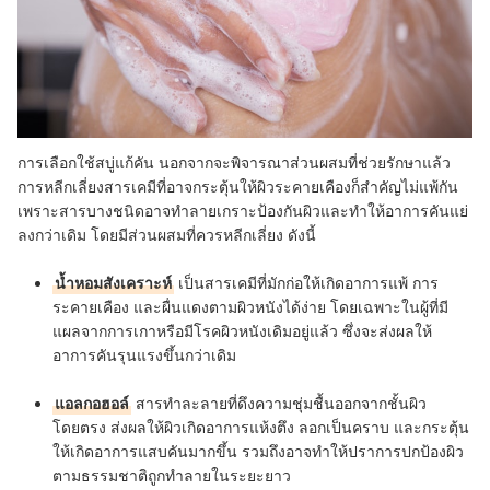
การเลือกใช้สบู่แก้คัน นอกจากจะพิจารณาส่วนผสมที่ช่วยรักษาแล้ว
การหลีกเลี่ยงสารเคมีที่อาจกระตุ้นให้ผิวระคายเคืองก็สำคัญไม่แพ้กัน
เพราะสารบางชนิดอาจทำลายเกราะป้องกันผิวและทำให้อาการคันแย่
ลงกว่าเดิม โดยมีส่วนผสมที่ควรหลีกเลี่ยง ดังนี้
น้ำหอมสังเคราะห์
เป็นสารเคมีที่มักก่อให้เกิดอาการแพ้ การ
ระคายเคือง และผื่นแดงตามผิวหนังได้ง่าย โดยเฉพาะในผู้ที่มี
แผลจากการเกาหรือมีโรคผิวหนังเดิมอยู่แล้ว ซึ่งจะส่งผลให้
อาการคันรุนแรงขึ้นกว่าเดิม
แอลกอฮอล์
สารทำละลายที่ดึงความชุ่มชื้นออกจากชั้นผิว
โดยตรง ส่งผลให้ผิวเกิดอาการแห้งตึง ลอกเป็นคราบ และกระตุ้น
ให้เกิดอาการแสบคันมากขึ้น รวมถึงอาจทำให้ปราการปกป้องผิว
ตามธรรมชาติถูกทำลายในระยะยาว