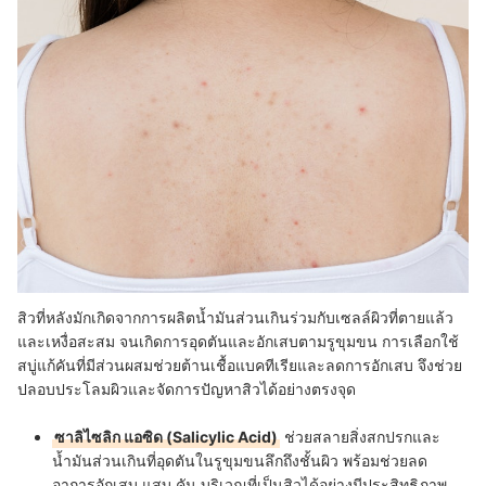
สิวที่หลังมักเกิดจากการผลิตน้ำมันส่วนเกินร่วมกับเซลล์ผิวที่ตายแล้ว
และเหงื่อสะสม จนเกิดการอุดตันและอักเสบตามรูขุมขน การเลือกใช้
สบู่แก้คันที่มีส่วนผสมช่วยต้านเชื้อแบคทีเรียและลดการอักเสบ จึงช่วย
ปลอบประโลมผิวและจัดการปัญหาสิวได้อย่างตรงจุด
ซาลิไซลิก แอซิด (Salicylic Acid)
ช่วยสลายสิ่งสกปรกและ
น้ำมันส่วนเกินที่อุดตันในรูขุมขนลึกถึงชั้นผิว พร้อมช่วยลด
อาการอักเสบ แสบ คัน บริเวณที่เป็นสิวได้อย่างมีประสิทธิภาพ