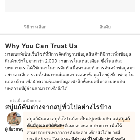
2
เลือกรูปแบบสบู่แก้คันให้เหมาะสมกับการใช้งานของคุณ
3
หลีกเลี่ยงส่วนผสมในสบู่แก้คันที่ก่อให้เกิดการระคายเคืองผิว
วิธีการเลือก
อันดับ
4
เลือกสบู่แก้คันที่มีคุณสมบัติพิเศษในการบำรุงผิวเพิ่มเติมอื่น ๆ ได้
Why You Can Trust Us
5
เลือกสบู่แก้คันที่มีมาตรฐานรับรองหรือการทดสอบจากแพทย์ผิวหนัง
มายเบสท์เป็นเว็บไซต์ที่มีการจัดทำฐานข้อมูลสินค้าที่มีการเพิ่มข้อมูล
6
เลือกสบู่แก้คันจากแบรนด์ที่น่าเชื่อถือ
สินค้าเข้าไปมากกว่า 2,000 รายการในแต่ละเดือน ซึ่งในแต่ละ
บทความเราได้ใช้เวลาในการจัดทำเนื้อหาและทำการค้นคว้าข้อมูลมา
10 สบู่แก้คัน ยี่ห้อไหนดี ภูมิแพ้ผิวหนัง อักเสบ
อย่างละเอียด รวมทั้งสัมภาษณ์และตรวจสอบข้อมูลโดยผู้เชี่ยวชาญใน
แต่ละด้าน เพื่อนำความรู้และข้อมูลเชิงลึกทั้งหมดนี้มาส่งมอบเป็น
สบู่แก้คันหากไม่มีอาการคันสามารถใช้งานได้ไหม
บทความที่ผู้อ่านสามารถเชื่อถือได้
สบู่แก้คันต้องใช้บ่อยแค่ไหน
แจ้งเนื้อหาผิดพลาด
สบู่แก้คันต่างจากสบู่ทั่วไปอย่างไรบ้าง
สบู่แก้คันรักษาผดผื่นได้หรือไม่
สบู่แก้คันและสบู่ทั่วไป แม้จะเป็นสบู่เหมือนกัน แต่
สบู่แก้
คันมีคุณสมบัติพิเศษ
ที่แตกต่างหลายประการ เพื่อให้
ผู้เชี่ยวชาญ
สามารถบรรเทาอาการคันระคายเคืองผิวได้อย่างมี
ประสิทธิภาพ โดยมักจะ
มีค่า pH ที่ใกล้เคียงกับผิวหนัง