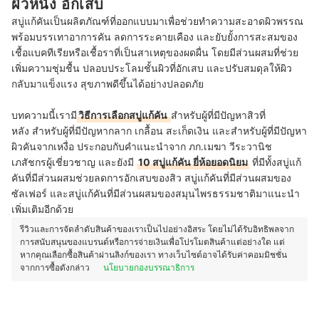
ผิวหนัง อักเสบ
สบู่แก้คันเป็นผลิตภัณฑ์ที่ออกแบบมาเพื่อช่วยทำความสะอาดผิวพรรณ
พร้อมบรรเทาอาการคัน ลดการระคายเคือง และยับยั้งการสะสมของ
เชื้อแบคทีเรียหรือเชื้อราที่เป็นสาเหตุของผดผื่น โดยมีส่วนผสมที่ช่วย
เพิ่มความชุ่มชื้น ปลอบประโลมชั้นผิวที่อักเสบ และปรับสมดุลให้ผิว
กลับมาแข็งแรง สุขภาพดีขึ้นได้อย่างปลอดภัย
บทความนี้เรามี
วิธีการเลือกสบู่แก้คัน
สำหรับผู้ที่มีปัญหาสิวที่
หลัง สำหรับผู้ที่มีปัญหากลาก เกลื้อน สะเก็ดเงิน และสำหรับผู้ที่มีปัญหา
ผิวคันจากเหงื่อ ประกอบกับคำแนะนำจาก ภก.เมฆา วีระวานิช
เภสัชกรผู้เชี่ยวชาญ และยังมี
10 สบู่แก้คัน ยี่ห้อยอดนิยม
ที่มีทั้งสบู่แก้
คันที่มีส่วนผสมช่วยลดการอักเสบของสิว สบู่แก้คันที่มีส่วนผสมของ
ซัลเฟอร์ และสบู่แก้คันที่มีส่วนผสมของสมุนไพรธรรมชาติมาแนะนำ
เพิ่มเติมอีกด้วย
รีวิวและการจัดลำดับสินค้าของเราเป็นไปอย่างอิสระ โดยไม่ได้รับอิทธิพลจาก
การสนับสนุนของแบรนด์หรือการจ่ายเงินเพื่อโปรโมตสินค้าแต่อย่างใด แต่
หากคุณเลือกซื้อสินค้าผ่านลิงก์ของเรา ทางเว็บไซต์อาจได้รับค่าคอมมิชชั่น
จากการซื้อดังกล่าว
นโยบายกองบรรณาธิการ