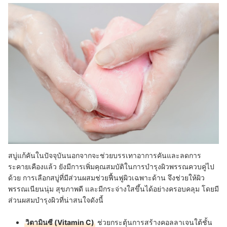
สบู่แก้คันในปัจจุบันนอกจากจะช่วยบรรเทาอาการคันและลดการ
ระคายเคืองแล้ว ยังมีการเพิ่มคุณสมบัติในการบำรุงผิวพรรณควบคู่ไป
ด้วย การเลือกสบู่ที่มีส่วนผสมช่วยฟื้นฟูผิวเฉพาะด้าน จึงช่วยให้ผิว
พรรณเนียนนุ่ม สุขภาพดี และมีกระจ่างใสขึ้นได้อย่างครอบคลุม โดยมี
ส่วนผสมบำรุงผิวที่น่าสนใจดังนี้
วิตามินซี (Vitamin C)
ช่วยกระตุ้นการสร้างคอลลาเจนใต้ชั้น