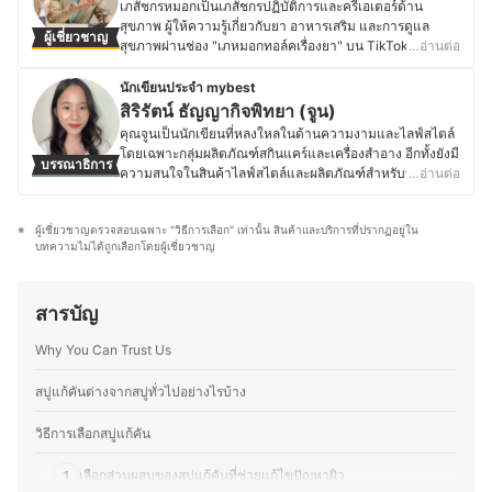
เภสัชกรหมอกเป็นเภสัชกรปฏิบัติการและครีเอเตอร์ด้าน
สุขภาพ ผู้ให้ความรู้เกี่ยวกับยา อาหารเสริม และการดูแล
ผู้เชี่ยวชาญ
สุขภาพผ่านช่อง "เภหมอกทอล์คเรื่องยา" บน TikTok โดยมุ่ง
…อ่านต่อ
หวังให้คนไทยเข้าถึงข้อมูลที่ถูกต้องและเชื่อถือได้เกี่ยวกับยา
และสุขภาพ ผ่านการอธิบายที่เข้าใจง่ายและนำไปใช้ได้จริง
นักเขียนประจำ mybest
ด้วยความหลงใหลในสายงานเภสัชกรรม เภสัชกรหมอกมี
สิริรัตน์ ธัญญากิจพิทยา (จูน)
ประสบการณ์เข้าร่วมกิจกรรมและการแข่งขันที่เกี่ยวข้องกับยา
คุณจูนเป็นนักเขียนที่หลงใหลในด้านความงามและไลฟ์สไตล์
และสุขภาพตั้งแต่สมัยเรียน ทั้งในระดับประเทศและนานาชาติ
โดยเฉพาะกลุ่มผลิตภัณฑ์สกินแคร์และเครื่องสำอาง อีกทั้งยังมี
บรรณาธิการ
ทำให้มีทักษะในการสื่อสารความรู้ทางวิชาการให้ง่ายต่อการ
ความสนใจในสินค้าไลฟ์สไตล์และผลิตภัณฑ์สำหรับบ้าน ที่
…อ่านต่อ
เข้าใจ โดยปัจจุบันยังคงพัฒนาเนื้อหาเกี่ยวกับการใช้ยาอย่าง
ช่วยยกระดับคุณภาพชีวิตให้สะดวกสบายและมีประสิทธิภาพ
ถูกต้อง การเลือกผลิตภัณฑ์สุขภาพที่เหมาะสม ตลอดจน
มากยิ่งขึ้น โดยเฉพาะในเรื่องการทำความสะอาด ด้วยความ
เทคนิคการดูแลสุขภาพเชิงป้องกัน เพื่อให้ผู้คนดูแลตัวเองและ
ผู้เชี่ยวชาญตรวจสอบเฉพาะ "วิธีการเลือก" เท่านั้น สินค้าและบริการที่ปรากฏอยู่ใน
รักในการอ่านและใส่ใจในรายละเอียด คุณจูนจึงให้ความ
คนรอบข้างได้อย่างมีประสิทธิภาพ นอกจากนี้ เภสัชกรหมอก
บทความไม่ได้ถูกเลือกโดยผู้เชี่ยวชาญ
สำคัญกับการเลือกสรรสินค้าที่มีคุณภาพสูง พร้อมทั้งมีทักษะใน
ยังเชื่อว่า "ความรู้ด้านสุขภาพที่ถูกต้องสามารถช่วยให้ทุกคน
การวิเคราะห์และเปรียบเทียบผลิตภัณฑ์จากข้อมูล งานวิจัย
มีชีวิตที่ดีขึ้น" จึงมุ่งมั่นสร้างสรรค์คอนเทนต์ที่ให้ทั้งสาระ
และคุณสมบัติของส่วนผสมหรือวัสดุต่าง ๆ ด้วยประสบการณ์
ความถูกต้อง และความเข้าใจง่าย เพื่อให้ข้อมูลทางสุขภาพ
สารบัญ
และความพิถีพิถันนี้ ทำให้คุณจูนสามารถแนะนำสินค้าได้
เข้าถึงคนทุกกลุ่ม และช่วยลดความเข้าใจผิดเกี่ยวกับยาและ
อย่างมั่นใจ ว่าจะเป็นตัวเลือกที่ตอบโจทย์การใช้งานจริงและ
อาหารเสริมที่พบได้บ่อยในสังคม
Why You Can Trust Us
คุ้มค่ากับผู้อ่านมากที่สุด ไม่เพียงช่วยประหยัดเวลา แต่ยังช่วย
ประวัติของ ภก.เมฆา วีระวานิช (หมอก)
ให้การตัดสินใจเลือกซื้อสินค้าเป็นไปอย่างแม่นยำและมี
ประสิทธิภาพ
สบู่แก้คันต่างจากสบู่ทั่วไปอย่างไรบ้าง
ประวัติของ สิริรัตน์ ธัญญากิจพิทยา (จูน)
วิธีการเลือกสบู่แก้คัน
1
เลือกส่วนผสมของสบู่แก้คันที่ช่วยแก้ไขปัญหาผิว