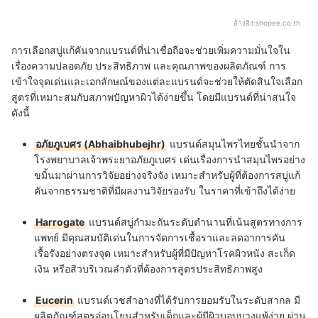
อ้างอิง:
shopee.co.th
การเลือกสบู่แก้คันจากแบรนด์ที่น่าเชื่อถือจะช่วยเพิ่มความมั่นใจใน
เรื่องความปลอดภัย ประสิทธิภาพ และคุณภาพของผลิตภัณฑ์ การ
เข้าใจจุดเด่นและเอกลักษณ์ของแต่ละแบรนด์จะช่วยให้ตัดสินใจเลือก
สูตรที่เหมาะสมกับสภาพปัญหาผิวได้ง่ายขึ้น โดยมีแบรนด์ที่น่าสนใจ
ดังนี้
อภัยภูเบศร (Abhaibhubejhr)
แบรนด์สมุนไพรไทยชั้นนำจาก
โรงพยาบาลเจ้าพระยาอภัยภูเบศร เด่นเรื่องการนำสมุนไพรอย่าง
ขมิ้นมาผ่านการวิจัยอย่างจริงจัง เหมาะสำหรับผู้ที่ต้องการสบู่แก้
คันจากธรรมชาติที่มีผลงานวิจัยรองรับ ในราคาที่เข้าถึงได้ง่าย
Harrogate
แบรนด์สบู่กำมะถันระดับตำนานที่เน้นสูตรทางการ
แพทย์ มีคุณสมบัติเด่นในการจัดการเชื้อราและลดอาการคัน
เรื้อรังอย่างตรงจุด เหมาะสำหรับผู้ที่มีปัญหาโรคผิวหนัง สะเก็ด
เงิน หรือสิวบริเวณลำตัวที่ต้องการสูตรประสิทธิภาพสูง
Eucerin
แบรนด์เวชสำอางที่ได้รับการยอมรับในระดับสากล มี
ผลิตภัณฑ์สูตรอ่อนโยนสำหรับเด็กและผู้มีผิวบอบบางแพ้ง่าย ผ่าน