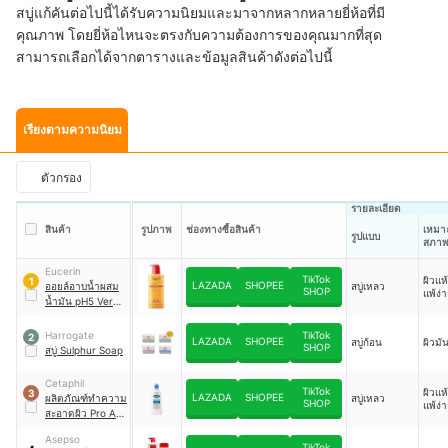
สบู่แก้คันต่อไปนี้ได้รับความนิยมและมาจากหลากหลายยี่ห้อที่มี
คุณภาพ โดยยี่ห้อไหนจะตรงกับความต้องการของคุณมากที่สุด
สามารถเลือกได้จากตารางและข้อมูลสินค้าดังต่อไปนี้
เรียงตามความนิยม
ตัวกรอง
รายละเอียด
สินค้า
รูปภาพ
ช่องทางซื้อสินค้า
เหมา
รูปแบบ
สภาพ
Eucerin
TikTok
ผิวแห
1
LAZADA
SHOPEE
ออยล์อาบน้ำผสม
สบู่เหลว
SHOP
แพ้ง่
น้ำมัน pH5 Very
Dry Sensitive
Skin Shower Oil
Harrogate
TikTok
2
LAZADA
SHOPEE
สบู่ก้อน
ผิวมั
SHOP
สบู่ Sulphur Soap
Cetaphil
TikTok
ผิวแห
3
LAZADA
SHOPEE
ผลิตภัณฑ์ทำความ
สบู่เหลว
SHOP
แพ้ง่
สะอาดผิว Pro AD
Derma Skin
Asepso
Restoring Body
TikTok