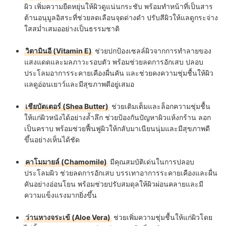
ผิว เพิ่มความยืดหยุ่นให้ผิวดูแน่นกระชับ พร้อมทำหน้าที่เป็นสาร
ต้านอนุมูลอิสระที่ช่วยลดเลือนจุดด่างดำ ปรับสีผิวให้แลดูกระจ่าง
ใสสม่ำเสมออย่างเป็นธรรมชาติ
วิตามินอี (Vitamin E)
ช่วยปกป้องเซลล์ผิวจากการทำลายของ
แสงแดดและมลภาวะรอบตัว พร้อมช่วยลดการอักเสบ ปลอบ
ประโลมอาการระคายเคืองผื่นคัน และช่วยคงความชุ่มชื้นให้ผิว
แลดูอ่อนเยาว์และมีสุขภาพดีอยู่เสมอ
เชียบัตเตอร์ (Shea Butter)
ช่วยเติมเต็มและล็อกความชุ่มชื้น
ให้แก่ผิวหนังได้อย่างล้ำลึก ช่วยป้องกันปัญหาผิวแห้งกร้าน ลอก
เป็นคราบ พร้อมช่วยฟื้นฟูผิวให้กลับมาเนียนนุ่มและมีสุขภาพดี
ขึ้นอย่างเห็นได้ชัด
คาโมมายล์ (Chamomile)
มีคุณสมบัติเด่นในการปลอบ
ประโลมผิว ช่วยลดการอักเสบ บรรเทาอาการระคายเคืองและผื่น
คันอย่างอ่อนโยน พร้อมช่วยปรับสมดุลให้ผิวผ่อนคลายและมี
ความแข็งแรงมากยิ่งขึ้น
ว่านหางจระเข้ (Aloe Vera)
ช่วยเพิ่มความชุ่มชื้นให้แก่ผิวโดย