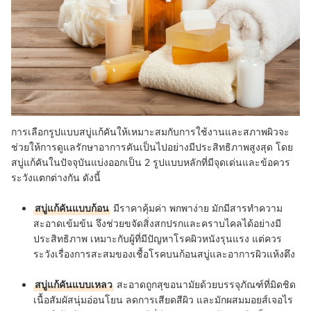
การเลือกรูปแบบสบู่แก้คันให้เหมาะสมกับการใช้งานและสภาพผิวจะ
ช่วยให้การดูแลรักษาอาการคันเป็นไปอย่างมีประสิทธิภาพสูงสุด โดย
สบู่แก้คันในปัจจุบันแบ่งออกเป็น 2 รูปแบบหลักที่มีจุดเด่นและข้อควร
ระวังแตกต่างกัน ดังนี้
สบู่แก้คันแบบก้อน
มีราคาคุ้มค่า พกพาง่าย มักมีสารทำความ
สะอาดเข้มข้น จึงช่วยขจัดสิ่งสกปรกและคราบไคลได้อย่างมี
ประสิทธิภาพ เหมาะกับผู้ที่มีปัญหาโรคผิวหนังรุนแรง แต่ควร
ระวังเรื่องการสะสมของเชื้อโรคบนก้อนสบู่และอาการผิวแห้งตึง
สบู่แก้คันแบบเหลว
สะอาดถูกสุขอนามัยด้วยบรรจุภัณฑ์ที่มิดชิด
เนื้อสัมผัสนุ่มอ่อนโยน ลดการเสียดสีผิว และมักผสมมอยส์เจอไร