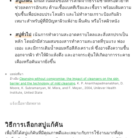
สบู่แก้คัน
มักมีส่วนผสมของสารสกัดจากธรรมชาติหรือตัวยาที่
ช่วยลดการอักเสบ ต้านเชื้อแบคทีเรียและเชื้อรา พร้อมเติมความ
ชุ่มชื้นเพื่อปลอบประโลมผิว และไม่ทำลายเกราะป้องกันผิว
เหมาะสำหรับผู้ที่มีปัญหาผิวแพ้ง่าย ผื่นคัน หรือโรคผิวหนัง
สบู่ทั่วไป
เน้นการทำความสะอาดคราบไคลและสิ่งสกปรกเป็น
หลัก โดยมักมีส่วนผสมของสารทำความสะอาดที่รุนแรง ฟอง
เยอะ และมีการเติมน้ำหอมหรือสีสังเคราะห์ ซึ่งอาจดึงความชื้น
ออกจากผิว ทำให้ผิวแห้งตึง และอาจกระตุ้นให้เกิดอาการระคาย
เคืองหรือคันมากยิ่งขึ้น
แหล่งที่มา
อ้างอิง 
Cleansing without compromise: the impact of cleansers on the skin 
barrier and the technology of mild cleansing
, K. P. Ananthapadmanabhan, D. 
Moore, K. Subramanyan, M. Misra, and F. Meyer., 2004, Unilever Health 
Institute, United State
แจ้งเนื้อหาผิดพลาด
วิธีการเลือกสบู่แก้คัน
เพื่อให้ได้สบู่แก้คันที่มีคุณภาพดีและเหมาะกับการใช้งานมากที่สุด