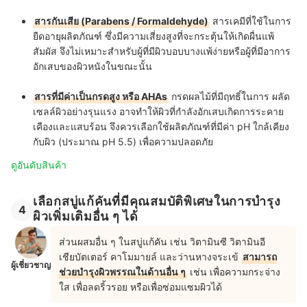
สารกันเสีย (Parabens / Formaldehyde)
สารเคมีที่ใช้ในการ
ยืดอายุผลิตภัณฑ์ ซึ่งมีความเสี่ยงสูงที่จะกระตุ้นให้เกิดผื่นแพ้
สัมผัส จึงไม่เหมาะสำหรับผู้ที่มีผิวบอบบางแพ้ง่ายหรือผู้ที่มีอาการ
อักเสบของผิวหนังในขณะนั้น
สารที่มีค่าเป็นกรดสูง หรือ AHAs
กรดผลไม้ที่มีฤทธิ์ในการ ผลัด
เซลล์ผิวอย่างรุนแรง อาจทำให้ผิวที่กำลังอักเสบเกิดการระคาย
เคืองและแสบร้อน จึงควรเลือกใช้ผลิตภัณฑ์ที่มีค่า pH ใกล้เคียง
กับผิว (ประมาณ pH 5.5) เพื่อความปลอดภัย
ดูอันดับสินค้า
เลือกสบู่แก้คันที่มีคุณสมบัติพิเศษในการบำรุง
4
ผิวเพิ่มเติมอื่น ๆ ได้
ส่วนผสมอื่น ๆ ในสบู่แก้คัน เช่น วิตามินซี วิตามินอี
เชียบัตเตอร์ คาโมมายล์ และว่านหางจระเข้
สามารถ
ผู้เชี่ยวชาญ
ช่วยบำรุงผิวพรรณในด้านอื่น ๆ
เช่น เพื่อความกระจ่าง
ใส เพื่อลดริ้วรอย หรือเพื่อซ่อมแซมผิวได้