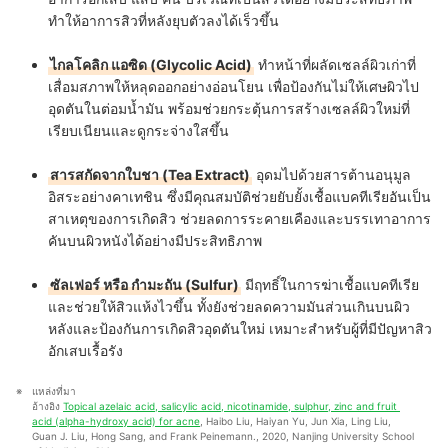
ทำให้อาการสิวที่หลังยุบตัวลงได้เร็วขึ้น
ไกลโคลิก แอซิด (Glycolic Acid)
ทำหน้าที่ผลัดเซลล์ผิวเก่าที่
เสื่อมสภาพให้หลุดออกอย่างอ่อนโยน เพื่อป้องกันไม่ให้เศษผิวไป
อุดตันในต่อมน้ำมัน พร้อมช่วยกระตุ้นการสร้างเซลล์ผิวใหม่ที่
เรียบเนียนและดูกระจ่างใสขึ้น
สารสกัดจากใบชา (Tea Extract)
อุดมไปด้วยสารต้านอนุมูล
อิสระอย่างคาเทชิน ซึ่งมีคุณสมบัติช่วยยับยั้งเชื้อแบคทีเรียอันเป็น
สาเหตุของการเกิดสิว ช่วยลดการระคายเคืองและบรรเทาอาการ
คันบนผิวหนังได้อย่างมีประสิทธิภาพ
ซัลเฟอร์ หรือ กำมะถัน (Sulfur)
มีฤทธิ์ในการฆ่าเชื้อแบคทีเรีย
และช่วยให้สิวแห้งไวขึ้น ทั้งยังช่วยลดความมันส่วนเกินบนผิว
หลังและป้องกันการเกิดสิวอุดตันใหม่ เหมาะสำหรับผู้ที่มีปัญหาสิว
อักเสบเรื้อรัง
แหล่งที่มา
อ้างอิง 
Topical azelaic acid, salicylic acid, nicotinamide, sulphur, zinc and fruit 
acid (alpha-hydroxy acid) for acne
, Haibo Liu, Haiyan Yu, Jun Xia, Ling Liu, 
Guan J. Liu, Hong Sang, and Frank Peinemann., 2020, Nanjing University School 