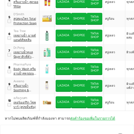
4
LAZADA
SHOPEE
ครีมอาบน้ำ สูตรออ
สบู่เหลว
ทุกส
Wash
SHOP
ริจินัล
D'Smith
TikTok
5
LAZADA
SHOPEE
สบู่สมุนไพร Total
สบู่ก้อน
ทุกส
SHOP
Protection Soap
Tea Tree
TikTok
ผิวแห
6
LAZADA
SHOPEE
เจลอาบน้ำ มายด์
สบู่เหลว
SHOP
ผสม
แอนด์ดีพคลีน
Dr.Pong
TikTok
7
LAZADA
SHOPEE
เจลอาบน้ำดูแล
สบู่เหลว
ผิวแพ
SHOP
ปัญหาสิวที่ตัว
BHA Acne Clear
PharmaPure
Body Cleanser
TikTok
8
LAZADA
SHOPEE
Body Wash ครีม
สบู่เหลว
ทุกส
SHOP
อาบน้ำสูตรอ่อน
โยน สำหรับผิวผื่น
Aveeno
คัน แพ้ง่าย
TikTok
ผิวแห
9
LAZADA
SHOPEE
ครีมอาบน้ำ
สบู่เหลว
SHOP
แพ้ง่
Soothing &
Calming Body
อภัยภูเบศร
Wash
TikTok
10
LAZADA
SHOPEE
เทอร์เมอร์ริก โซพ
สบู่ก้อน
ทุกส
SHOP
บาร์ (สบู่ขมิ้นชัน)
หากไม่พบผลิตภัณฑ์ที่กำลังมองหา สามารถ
ส่งคำร้องขอเพิ่มในรายการได้