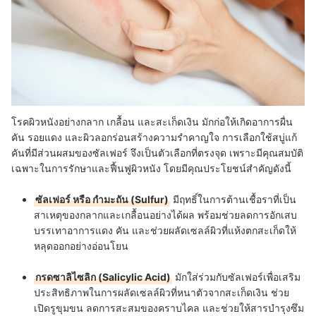
โรคผิวหนังอย่างกลาก เกลื้อน และสะเก็ดเงิน มักก่อให้เกิดอาการผื่น
คัน รอยแดง และผิวลอกร่อนสร้างความรำคาญใจ การเลือกใช้สบู่แก้
คันที่มีส่วนผสมของซัลเฟอร์ จึงเป็นตัวเลือกที่ตรงจุด เพราะมีคุณสมบัติ
เฉพาะในการรักษาและฟื้นฟูผิวหนัง โดยมีคุณประโยชน์สำคัญดังนี้
ซัลเฟอร์ หรือ กำมะถัน (Sulfur)
มีฤทธิ์ในการต้านเชื้อราที่เป็น
สาเหตุของกลากและเกลื้อนอย่างได้ผล พร้อมช่วยลดการอักเสบ
บรรเทาอาการแดง คัน และช่วยผลัดเซลล์ผิวที่แห้งตกสะเก็ดให้
หลุดออกอย่างอ่อนโยน
กรดซาลิไซลิก (Salicylic Acid)
มักใส่ร่วมกับซัลเฟอร์เพื่อเสริม
ประสิทธิภาพในการผลัดเซลล์ผิวที่หนาตัวจากสะเก็ดเงิน ช่วย
เปิดรูขุมขน ลดการสะสมของคราบไคล และช่วยให้สารบำรุงซึม