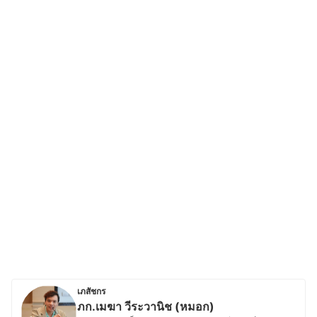
เภสัชกร
ภก.เมฆา วีระวานิช (หมอก)