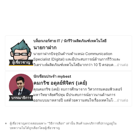
บล็อกเกอร์สาย IT / นักรีวิวผลิตภัณฑ์เทคโนโลยี
นายกาฝาก
นายกาฝากปัจจุบันดำรงตำแหน่ง Communication
Specialist (Digital) และมีประสบการณ์ด้านการรีวิวและ
ผู้เชี่ยวชาญ
วิเคราะห์ผลิตภัณฑ์เทคโนโลยีมากกว่า 10 ปี ครอบคลุมตั้งแต่
…อ่านต่อ
อุปกรณ์ขนาดเล็ก เช่น หูฟังไร้สาย ไปจนถึงอุปกรณ์เก็บข้อมูล
ระดับองค์กรอย่าง NAS โดยมุ่งเน้นการให้ข้อมูลที่รอบด้าน
นักเขียนประจำ mybest
ชัดเจน และเป็นกลาง เพื่อสนับสนุนการตัดสินใจที่เหมาะสม
คมกริช อดุลย์พิจิตร (เคย์)
สำหรับผู้บริโภค โดยสำเร็จการศึกษาระดับปริญญาตรี
คุณคมกริช (เคย์) จบการศึกษาจาก วิศวกรรมคอมพิวเตอร์
วิศวกรรมศาสตร์อิเล็กทรอนิกส์ จากมหาวิทยาลัยอัสสัมชัญ
มหาวิทยาลัยศรีปทุม มีประสบการณ์ยาวนานด้านการ
บรรณาธิการ
และเคยศึกษาต่อในระดับปริญญาโทด้านจิตวิทยา
ออกแบบมาหลายปี แต่ด้วยความสนใจเรื่องเทคโนโลยีใหม่ ๆ
…อ่านต่อ
อุตสาหกรรมและองค์การ มีประสบการณ์ทำงานด้าน
จึงได้ศึกษาและติดตามข่าวสารในวงการเทคโนโลยีอยู่ตลอด
เทคโนโลยีและระบบสารสนเทศในองค์กรเอกชนขนาดใหญ่
ไม่ว่าจะเป็นด้าน Gadgets, Application หรือนวัตกรรมใหม่ ๆ
รวมถึงบทบาทด้านการสื่อสารและการตลาดดิจิทัล ซึ่งตลอด
ที่เกี่ยวกับสายเทคโนโลยีทั้งหมด นอกจากนี้คุณเคย์ยังมีความ
ระยะเวลาที่ผ่านมา นายกาฝากเคยเป็นทั้งนักเขียนและ
เชี่ยวชาญในการรีวิวเครื่องใช้ไฟฟ้าทั้งทีวี, อุปกรณ์เชื่อมต่อ
ผู้เชี่ยวชาญตรวจสอบเฉพาะ "วิธีการเลือก" เท่านั้น สินค้าและบริการที่ปรากฏอยู่ใน
วิทยากรรับเชิญในหัวข้อเทคโนโลยี การตลาดดิจิทัล และแนว
เครือข่าย และเครื่องใช้ภายในบ้าน นอกจากความถนัดด้าน
บทความไม่ได้ถูกเลือกโดยผู้เชี่ยวชาญ
โน้มผู้บริโภค อีกทั้งยังมีผลงานหนังสือด้านเทคโนโลยีที่ติด
เทคโนโลยี คุณเคย์ยังสนใจวงการเกม และมีบทบาทสำคัญใน
อันดับขายดี และบทความเผยแพร่ผ่านสื่อต่าง ๆ ทั้งออนไลน์