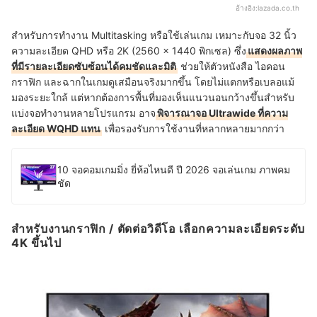
อ้างอิง:
lazada.co.th
สำหรับการทำงาน Multitasking หรือใช้เล่นเกม เหมาะกับจอ 32 นิ้ว
ความละเอียด QHD หรือ 2K (2560 × 1440 พิกเซล) ซึ่ง
แสดงผลภาพ
ที่มีรายละเอียดซับซ้อนได้คมชัดและมิติ
ช่วยให้ตัวหนังสือ ไอคอน
กราฟิก และฉากในเกมดูเสมือนจริงมากขึ้น โดยไม่แตกหรือเบลอแม้
มองระยะใกล้ แต่หากต้องการพื้นที่มองเห็นแนวนอนกว้างขึ้นสำหรับ
แบ่งจอทำงานหลายโปรแกรม อาจ
พิจารณาจอ Ultrawide ที่ความ
ละเอียด WQHD แทน
เพื่อรองรับการใช้งานที่หลากหลายมากกว่า
10 จอคอมเกมมิ่ง ยี่ห้อไหนดี ปี 2026 จอเล่นเกม ภาพคม
ชัด
สำหรับงานกราฟิก / ตัดต่อวิดีโอ เลือกความละเอียดระดับ
4K ขึ้นไป