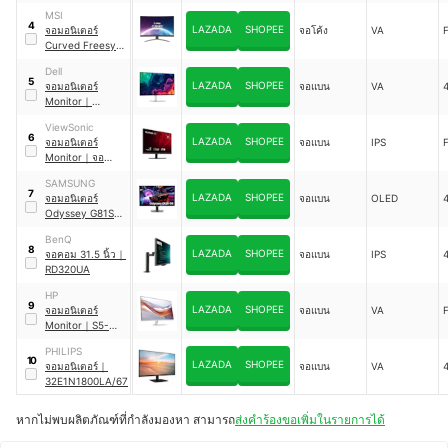
32U631A-B
MSI
4
LAZADA
SHOPEE
จอมอนิเตอร์
จอโค้ง
VA
F
Curved Freesync
Premium
｜
Dell
G32C4X
5
LAZADA
SHOPEE
จอมอนิเตอร์
จอแบน
VA
Monitor
｜
S3225QS
ViewSonic
6
LAZADA
SHOPEE
จอมอนิเตอร์
จอแบน
IPS
F
Monitor
｜
จอ
มอนิเตอร์
SAMSUNG
7
LAZADA
SHOPEE
จอมอนิเตอร์
จอแบน
OLED
Odyssey G81SF
｜
BenQ
LS32FG812SEXX
8
LAZADA
SHOPEE
จอคอม 31.5 นิ้ว
｜
จอแบน
IPS
T
RD320UA
HP
9
LAZADA
SHOPEE
จอมอนิเตอร์
จอแบน
VA
F
Monitor
｜
S5-
532SF
PHILIPS
10
LAZADA
SHOPEE
จอมอนิเตอร์
｜
จอแบน
VA
32E1N1800LA/67
หากไม่พบผลิตภัณฑ์ที่กำลังมองหา สามารถ
ส่งคำร้องขอเพิ่มในรายการได้