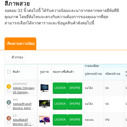
สีภาพสวย
จอคอม 32 นิ้วต่อไปนี้ ได้รับความนิยมและมาจากหลากหลายยี่ห้อที่มี
คุณภาพ โดยยี่ห้อไหนจะตรงกับความต้องการของคุณมากที่สุด
สามารถเลือกได้จากตารางและข้อมูลสินค้าดังต่อไปนี้
เรียงตามความนิยม
ตัวกรอง
รายละเอียด
สินค้า
รูปภาพ
ช่องทางซื้อสินค้า
รูปทรงหน้าจอ
ชนิดหน้าจอ
SAMSUNG
1
LAZADA
SHOPEE
จอคอม Odyssey
จอโค้ง
VA
G5 Gaming
Monitor
｜
G55C
MSI
2
LAZADA
SHOPEE
จอคอมพิวเตอร์
จอโค้ง
VA
Monitor MAG
｜
32CQ6F
LG
3
LAZADA
SHOPEE
จอมอนิเตอร์
จอแบน
IPS
Monitor 32"
｜