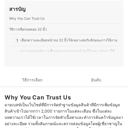
การจัดการแข่งขันระดับประเทศ อาทิ Thailand Game Expo,
และออฟไลน์ โดยให้ความสำคัญกับการวิเคราะห์ทั้งคุณภาพ
Predator League และ Thailand Mobile Expo ปัจจุบันคุณ
สารบัญ
การใช้งานจริง และความคุ้มค่าของผลิตภัณฑ์อย่างเป็นระบบ
เคย์ได้เปลี่ยนเส้นทางสู่การเป็น สตรีมเมอร์ และสร้างเพจของ
ประวัติของ นายกาฝาก
ตัวเองชื่อ Blackkat Gamer โดยเน้นเนื้อหาเกี่ยวกับ เกมมือ
Why You Can Trust Us
ถือ, Nintendo Switch และเกม PC ด้วยประสบการณ์ในหลาย
ด้าน ทำให้คุณเคย์มีความเข้าใจลึกซึ้งทั้งในเรื่อง เทคโนโลยี
วิธีการเลือกจอคอม 32 นิ้ว
และเกม สามารถถ่ายทอดเนื้อหาที่เป็นประโยชน์สำหรับผู้อ่าน
ที่สนใจสินค้ากลุ่มเครื่องใช้ไฟฟ้าและวงการเกมได้อย่างมี
1
เลือกความละเอียดหน้าจอ 32 นิ้วให้เหมาะสมกับลักษณะการใช้งาน
ประสิทธิภาพ
ประวัติของ คมกริช อดุลย์พิจิตร (เคย์)
ตรวจสอบพอร์ตการเชื่อมต่อและรูปทรงหน้าจอให้เหมาะกับการใช้
2
งาน
3
เลือกประเภท Panel ให้เหมาะสมกับวัตถุประสงค์ในการใช้งาน
4
ตรวจสอบ Refresh Rate / Response Time เพื่อการใช้งานที่ลื่นไหล
วิธีการเลือก
อันดับ
5
เลือกจอมอนิเตอร์ 32 นิ้วที่มีฟังก์ชันเสริมประสิทธิภาพการใช้งาน
Why You Can Trust Us
10 จอคอม 32 นิ้ว ยี่ห้อไหนดี ภาพใหญ่เต็มตา สีภาพสวย
มายเบสท์เป็นเว็บไซต์ที่มีการจัดทำฐานข้อมูลสินค้าที่มีการเพิ่มข้อมูล
สินค้าเข้าไปมากกว่า 2,000 รายการในแต่ละเดือน ซึ่งในแต่ละ
บทความเราได้ใช้เวลาในการจัดทำเนื้อหาและทำการค้นคว้าข้อมูลมา
อย่างละเอียด รวมทั้งสัมภาษณ์และตรวจสอบข้อมูลโดยผู้เชี่ยวชาญใน