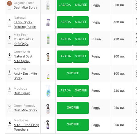
น
Organic Earth
3
ล
LAZADA
SHOPEE
Foggy
300 มล.
น
Dust Mite Spray
น
น
น
Natucair
น
4
ล
LAZADA
SHOPEE
Fabric Spray
Foggy
400 มล.
ล
Relaxing Purple
Mite Fear
น
5
LAZADA
SHOPEE
สเปรย์สมุนไพร
แบบกด
250 มล.
น
น
กำจัดไรฝุ่น
ป
GreenWash
น
6
LAZADA
SHOPEE
Natural Dust
Foggy
300 มล.
น
Mite Spray
Marumo
น
7
SHOPEE
Anti - Dust Mite
Foggy
300 มล.
น
Spray
Mushuda
น
8
LAZADA
SHOPEE
Foggy
220 มล.
ด
Dust Spray
น
Green Remedy
9
SHOPEE
Foggy
250 มล.
ล
Dust Mite Spray
น
ป
เ
Medipaws
น
10
น
SHOPEE
Mite - Free Fleep
Foggy
200 มล.
ล
น
น
Togethers
น
เ
โ