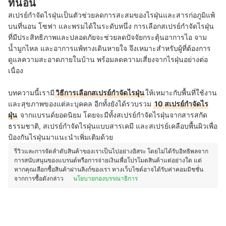
ที่นอน
สเปรย์กำจัดไรฝุ่นเป็นตัวช่วยลดการสะสมของไรฝุ่นและสารก่อภูมิแพ้
บนที่นอน โซฟา และพรมได้ในระดับหนึ่ง การเลือกสเปรย์กำจัดไรฝุ่น
ที่มีประสิทธิภาพและปลอดภัยจะช่วยลดปัจจัยกระตุ้นอาการไอ จาม
น้ำมูกไหล และอาการแพ้ทางเดินหายใจ จึงเหมาะสำหรับผู้ที่ต้องการ
ดูแลความสะอาดภายในบ้าน พร้อมลดความเสี่ยงจากไรฝุ่นอย่างต่อ
เนื่อง
บทความนี้เรามี
วิธีการเลือกสเปรย์กำจัดไรฝุ่น
ให้เหมาะกับพื้นที่ใช้งาน
และสุขภาพของแต่ละบุคคล อีกทั้งยังได้รวบรวม
10 สเปรย์กำจัดไร
ฝุ่น
จากแบรนด์ยอดนิยม โดยจะมีทั้งสเปรย์กำจัดไรฝุ่นจากสารสกัด
ธรรมชาติ, สเปรย์กำจัดไรฝุ่นแบบสารเคมี และสเปรย์เคลือบพื้นผิวเพื่อ
ป้องกันไรฝุ่นมาแนะนำเพิ่มเติมด้วย
รีวิวและการจัดลำดับสินค้าของเราเป็นไปอย่างอิสระ โดยไม่ได้รับอิทธิพลจาก
การสนับสนุนของแบรนด์หรือการจ่ายเงินเพื่อโปรโมตสินค้าแต่อย่างใด แต่
หากคุณเลือกซื้อสินค้าผ่านลิงก์ของเรา ทางเว็บไซต์อาจได้รับค่าคอมมิชชั่น
จากการซื้อดังกล่าว
นโยบายกองบรรณาธิการ