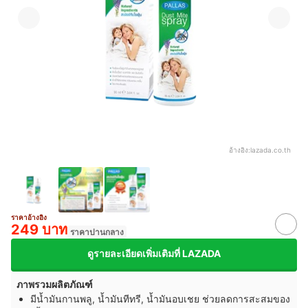
อ้างอิง:
lazada.co.th
ราคาอ้างอิง
249 บาท
ราคาปานกลาง
ดูรายละเอียดเพิ่มเติมที่ LAZADA
ภาพรวมผลิตภัณฑ์
มีน้ำมันกานพลู, น้ำมันทีทรี, น้ำมันอบเชย ช่วยลดการสะสมของ