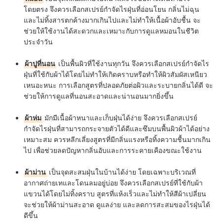
โดยตรง จึงควรเลือกสเปรย์กำจัดไรฝุ่นที่อ่อนโยน กลิ่นไม่ฉุน
และไม่ทิ้งสารตกค้างมากเกินไปและไม่ทำให้เนื้อผ้าอับชื้น จะ
ช่วยให้ใช้งานได้สะดวกและเหมาะกับการดูแลหมอนในชีวิต
ประจำวัน
ผ้าปูที่นอน
เป็นพื้นผิวที่ใช้งานทุกวัน จึงควรเลือกสเปรย์กำจัดไร
ฝุ่นที่ใช้กับผ้าได้โดยไม่ทำให้เกิดคราบหรือทำให้ผิวสัมผัสเหนียว
เหนอะหนะ การเลือกสูตรที่ปลอดภัยต่อผิวและระบายกลิ่นได้ดี จะ
ช่วยให้การดูแลที่นอนสะอาดและน่านอนมากยิ่งขึ้น
ผ้าห่ม
มักมีเนื้อผ้าหนาและเก็บฝุ่นได้ง่าย จึงควรเลือกสเปรย์
กำจัดไรฝุ่นที่สามารถกระจายตัวได้ดีและซึมบนพื้นผิวผ้าได้อย่าง
เหมาะสม ควรหลีกเลี่ยงสูตรที่มีกลิ่นแรงหรือทิ้งความชื้นมากเกิน
ไป เพื่อช่วยลดปัญหากลิ่นอับและการระคายเคืองขณะใช้งาน
ผ้าม่าน
เป็นจุดสะสมฝุ่นในบ้านได้ง่าย โดยเฉพาะบริเวณที่
อากาศถ่ายเทและโดนลมอยู่บ่อย จึงควรเลือกสเปรย์ที่ใช้กับผ้า
แขวนได้โดยไม่ทิ้งคราบ สูตรที่แห้งเร็วและไม่ทำให้สีผ้าเปลี่ยน
จะช่วยให้ผ้าม่านสะอาด ดูแลง่าย และลดการสะสมของไรฝุ่นได้
ดีขึ้น