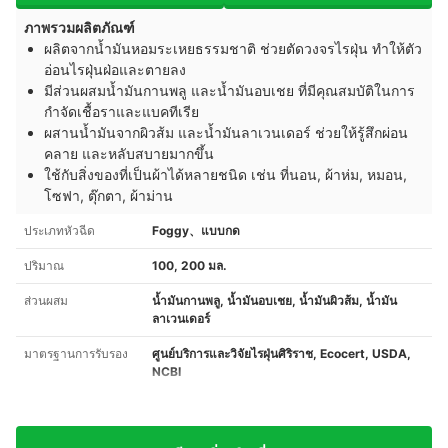
ภาพรวมผลิตภัณฑ์
ผลิตจากน้ำมันหอมระเหยธรรมชาติ ช่วยตัดวงจรไรฝุ่น ทำให้ตัว
อ่อนไรฝุ่นฝ่อและตายลง
มีส่วนผสมน้ำมันกานพลู และน้ำมันอบเชย ที่มีคุณสมบัติในการ
กำจัดเชื้อราและแบคทีเรีย
ผสานน้ำมันจากผิวส้ม และน้ำมันลาเวนเดอร์ ช่วยให้รู้สึกผ่อน
คลาย และหลับสบายมากขึ้น
ใช้กับสิ่งของที่เป็นผ้าได้หลายชนิด เช่น ที่นอน, ผ้าห่ม, หมอน,
โซฟา, ตุ๊กตา, ผ้าม่าน
ประเภทหัวฉีด
Foggy、แบบกด
ปริมาณ
100, 200 มล.
ส่วนผสม
น้ำมันกานพลู, น้ำมันอบเชย, น้ำมันผิวส้ม, น้ำมัน
ลาเวนเดอร์
มาตรฐานการรับรอง
ศูนย์บริการและวิจัยไรฝุ่นศิริราช, Ecocert, USDA,
NCBI