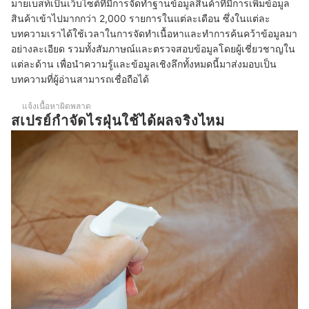
มายเบสท์เป็นเว็บไซต์ที่มีการจัดทำฐานข้อมูลสินค้าที่มีการเพิ่มข้อมูล
10 สเปรย์กำจัดไรฝุ่น ยี่ห้อไหนดี บนที่นอน
สินค้าเข้าไปมากกว่า 2,000 รายการในแต่ละเดือน ซึ่งในแต่ละ
บทความเราได้ใช้เวลาในการจัดทำเนื้อหาและทำการค้นคว้าข้อมูลมา
หลังฉีดสเปรย์กำจัดไรฝุ่นแล้วต้องรอนานแค่ไหนก่อนใช้งาน
อย่างละเอียด รวมทั้งสัมภาษณ์และตรวจสอบข้อมูลโดยผู้เชี่ยวชาญใน
แต่ละด้าน เพื่อนำความรู้และข้อมูลเชิงลึกทั้งหมดนี้มาส่งมอบเป็น
สเปรย์กำจัดไรฝุ่นช่วยลดอาการภูมิแพ้ได้หรือไม่
บทความที่ผู้อ่านสามารถเชื่อถือได้
บทความที่เกี่ยวข้องกับสเปรย์กำจัดไรฝุ่น
แจ้งเนื้อหาผิดพลาด
สเปรย์กําจัดไรฝุ่นใช้ได้ผลจริงไหม