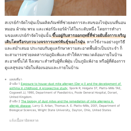
สเปรย์กำจัดไรฝุ่นเป็นผลิตภัณฑ์ที่ช่วยลดการสะสมของไรฝุ่นบนที่นอน
หมอน ผ้าห่ม พรม และเฟอร์นิเจอร์ผ้าได้ในระดับหนึ่ง โดยการทำงา
นของสเปรย์กำจัดไรฝุ่นนั้น
ขึ้นอยู่กับสารออกฤทธิ์ที่ช่วยยับยั้งการเจริญ
เติบโตหรือรบกวนวงจรการแพร่พันธุ์ของไรฝุ่น
หากใช้งานอย่างถูกวิธี
และสม่ำเสมอ ประกอบกับดูแลรักษาความสะอาดพื้นผิวเป็นประจำ ก็
จะสามารถช่วยลดสารก่อภูมิแพ้และทำให้สภาพแวดล้อมภายในบ้าน
สะอาดขึ้นได้ จึงเหมาะสำหรับผู้ที่แพ้ฝุ่น เป็นภูมิแพ้ง่าย หรือผู้ที่ต้องการ
ดูแลสุขอนามัยในห้องนอนและภายในบ้าน
แหล่งที่มา
อ้างอิง 1 
Exposure to house-dust mite allergen (Der p I) and the development of 
asthma in childhood. A prospective study
, Sporik R, Holgate ST, Platts-Mills TAE, 
Cogswell JJ, 1990, Department of Paediatrics, Poole General Hospital, Dorset, 
United Kingdom.
อ้างอิง 2 
The biology of dust mites and the remediation of mite allergens in 
allergic disease
, Larry G. Arlian, Thomas A. E. Platts-Mills, 2001, Department of 
Biological Sciences, Wright State University, Dayton, Ohio, United States
แจ้งเนื้อหาผิดพลาด