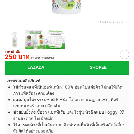
อ้างอิง:
lazada.co.th
ราคาอ้างอิง
250 บาท
ราคาปานกลาง
LAZADA
SHOPEE
ภาพรวมผลิตภัณฑ์
ใช้ส่วนผสมที่เป็นออร์แกนิก 100% อ่อนโยนต่อผิว ไม่ก่อให้เกิด
การแพ้หรือระคายเคือง
ผสมสมุนไพรธรรมชาติ 5 ชนิด ได้แก่ กานพลู, อบเชย, ทีทรี,
ลาเวนเดอร์ และเปลือกส้ม
ช่วยยับยั้งทั้งเชื้อรา แบคทีเรีย และไรฝุ่น หัวฉีดแบบ Foggy ใช้
งานสะดวก ไม่เมื่อยมือ
ไร้สารตกค้างที่เป็นอันตราย ฉีดพ่นบนพื้นผิวที่เด็กหรือสัตว์เลี้ยง
สัมผัสได้อย่างปลอดภัย