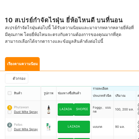
10 สเปรย์กำจัดไรฝุ่น ยี่ห้อไหนดี บนที่นอน
สเปรย์กําจัดไรฝุ่นต่อไปนี้ ได้รับความนิยมและมาจากหลากหลายยี่ห้อที่
มีคุณภาพ โดยยี่ห้อไหนจะตรงกับความต้องการของคุณมากที่สุด
สามารถเลือกได้จากตารางและข้อมูลสินค้าดังต่อไปนี้
เรียงตามความนิยม
ตัวกรอง
รายละเอียด
สินค้า
รูปภาพ
ช่องทางซื้อสินค้า
ประเภทหัวฉีด
ปริมาณ
น
Phutawan
Foggy、แบบ
1
LAZADA
SHOPEE
100, 200 มล.
น
กด
Dust Mite Spray
น
น
ล
น
Pallas
2
LAZADA
แบบกด
90 มล.
น
Dust Mite Spray
น
น
น