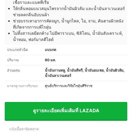
เชื้อราและแบคทีเรีย
ให้กลิ่นหอมแนวสมุนไพรจากน้ำมันผิวส้ม และน้ำมันลาเวนเดอร์
ช่วยลดกลิ่นอับบนผ้า
ช่วยบรรเทาอาการคัดจมูก, น้ำมูกไหล, ไอ, จาม, คันตามผิวหนัง
ที่เกิดจากการแพ้ไรฝุ่น
ไม่ทิ้งสารเคมีตกค้าง ไม่มีพาราเบน, ซิลิโคน, น้ำมันสังเคราะห์,
น้ำหอม, ฟอร์มาลดีไฮด์
ประเภทหัวฉีด
แบบกด
ปริมาณ
90 มล.
ส่วนผสม
น้ำมันกานพลู, น้ำมันทีทรี, น้ำมันอบเชย, น้ำมันผิวส้ม,
น้ำมันลาเวนเดอร์
มาตรฐานการรับรอง
ศูนย์บริการและวิจัยไรฝุ่นศิริราช
ดูรายละเอียดเพิ่มเติมที่ LAZADA
แจ้งเนื้อหาผิดพลาด