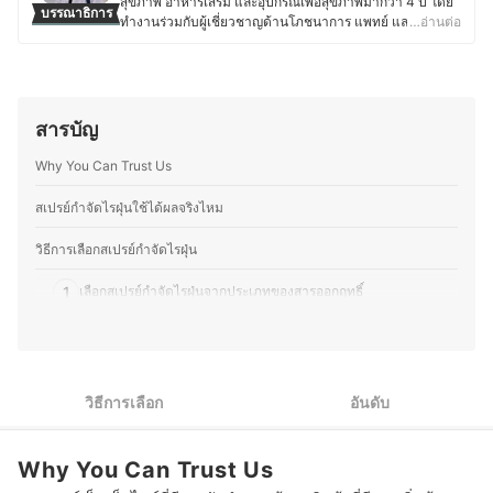
สุขภาพ อาหารเสริม และอุปกรณ์เพื่อสุขภาพมากว่า 4 ปี โดย
บรรณาธิการ
ทำงานร่วมกับผู้เชี่ยวชาญด้านโภชนาการ แพทย์ และเภสัชกร
…อ่านต่อ
ทำให้มีโอกาสศึกษาข้อมูลเฉพาะทางเกี่ยวกับการดูแลสุขภาพ
อย่างลึกซึ้ง นอกจากความสนใจในเรื่องสุขภาพแล้ว คุณออม
ยังหลงใหลในวัฒนธรรมญี่ปุ่น ทั้งอาหาร การใช้ชีวิต และ
ภาษาญี่ปุ่น โดยเคยเข้าร่วมโครงการแลกเปลี่ยนที่
มหาวิทยาลัยในจังหวัดมิเอะเป็นเวลา 1 ปี ประสบการณ์นี้
สารบัญ
ทำให้เธอได้เรียนรู้แนวคิดด้านสุขภาพของชาวญี่ปุ่น ไม่ว่าจะ
เป็นการกินอาหารที่สมดุล วัฒนธรรมการดื่มชา หรือการดูแล
Why You Can Trust Us
สุขภาพแบบองค์รวม ทำให้คุณออมสนุกกับการแบ่งปันข้อมูล
เกี่ยวกับโภชนาการและการดูแลสุขภาพในชีวิตประจำวัน โดย
สเปรย์กําจัดไรฝุ่นใช้ได้ผลจริงไหม
เชื่อว่าการเลือกกินที่ดีและการปรับไลฟ์สไตล์ให้เหมาะสมเป็น
สิ่งที่ช่วยให้สุขภาพดีขึ้นอย่างยั่งยืน คุณออมจึงมุ่งมั่นที่จะ
วิธีการเลือกสเปรย์กำจัดไรฝุ่น
ถ่ายทอดความรู้ให้ผู้อ่านสามารถนำไปปรับใช้ได้จริง
ประวัติของ สิริญ์มาศ ปล้องเจริญ (ออม)
1
เลือกสเปรย์กำจัดไรฝุ่นจากประเภทของสารออกฤทธิ์
2
เลือกสเปรย์กำจัดไรฝุ่นที่มีผลต่อเนื้อผ้าที่แตกต่างกันออกไป
3
พิจารณาระยะเวลาในการกำจัดไรฝุ่นให้เพียงพอต่อพื้นที่ใช้
วิธีการเลือก
อันดับ
4
พิจารณาลักษณะการพ่นของสเปรย์ให้เหมาะสมกับพื้นที่ใช้งาน
Why You Can Trust Us
5
พิจารณาคุณสมบัติเสริมของสเปรย์ฝุ่นเพื่อสนับสนุนการใช้