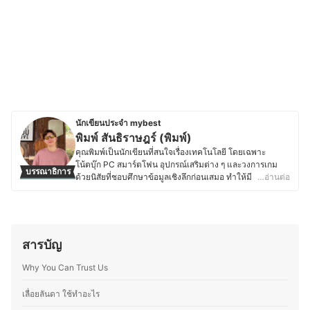
นักเขียนประจำ mybest
พิมพ์ สันธิราษฎร์ (พิมพ์)
คุณพิมพ์เป็นนักเขียนที่สนใจเรื่องเทคโนโลยี โดยเฉพาะ
โน้ตบุ๊ก PC สมาร์ตโฟน อุปกรณ์เสริมต่าง ๆ และวงการเกม
บรรณาธิการ
ด้วยนิสัยที่ชอบศึกษาข้อมูลเชิงลึกก่อนเสมอ ทำให้มี
…อ่านต่อ
ประสบการณ์ในการเลือกซื้อและเปรียบเทียบผลิตภัณฑ์ เพื่อให้
ได้สินค้าที่คุ้มค่าและตรงกับความต้องการ นอกจากนี้ ด้วยพื้น
ฐานด้านการเงินและการบริหารธุรกิจระหว่างประเทศกับ
ประสบการณ์การทำงานด้านการประสานงานในบริษัทค้าปลีก
ทำให้มีความเข้าใจเกี่ยวกับกลยุทธ์การตลาด การเลือกซื้อ
สารบัญ
สินค้า และแนวโน้มของผลิตภัณฑ์ในตลาดไอที ปัจจุบันคุณ
พิมพ์นำความรู้เหล่านี้มาถ่ายทอดผ่านบทความวิธีการเลือก
Why You Can Trust Us
สินค้า เพื่อช่วยให้ผู้อ่านเลือกซื้ออุปกรณ์เทคโนโลยีได้อย่าง
ชาญฉลาด โดยนอกจากสายไอทีแล้ว ยังสนใจเรื่องรองเท้า
เลื่อยลันดา ใช้ทําอะไร
โดยเฉพาะรองเท้าสายลำลองและรองเท้ากีฬา ซึ่งคุณพิมพ์ให้