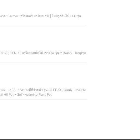
ider Farmer (สไปเดอร์ ฟาร์มเมอร์) | ไฟปลูกต้นไม้ LED รุ่น
 , IKEA | กระถางมีที่จ่ายน้ำ รุ่น PS FEJÖ , Qualy | กระถาง
้ Hill Pot – Self-watering Plant Pot