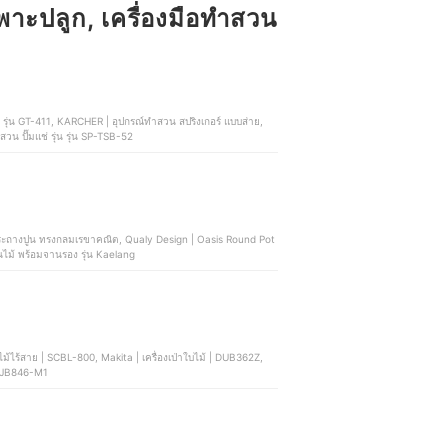
เพาะปลูก, เครื่องมือทำสวน
ล็ก ด้ามยาว 54 นิ้ว, Inntech | อุปกรณ์ทำสวน ปั๊มแช่ รุ่น รุ่น SP-TSB-52
รงกลมเรขาคณิต, Qualy Design | Oasis Round Pot
นไม้ พร้อมจานรอง รุ่น Kaelang
้ | EB 650, OSUKA | เครื่องเป่าใบไม้ไร้สาย | OCJB846-M1