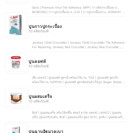
Sista | Premium Vinyl Tile Adhesive, MPP | กาวติดกระเบื้องยาง ,
BESBOND | กาวปูกระเบื้องยาง, OJO | กาวปูกระเบื้องยาง, JORAKAY |
กาวซีเมนต์จระเข้ทอง (ปูทับ)
ปูนกาวปูกระเบื้อง
10 ผลิตภัณฑ์
Jorakay (Gold Crocodile) | Jorakay (Gold Crocodile) Tile Adhesive
For Repairing, Jorakay Red Crocodile | Jorakay Red Crocodile ,
Insee MorTar | Insee MorTar TileFix Pro, TPI | TPI M600, TOA | TOA
PROTILE
ปูนลอฟท์
10 ผลิตภัณฑ์
เสือ เดคอร์ | ปูนลอฟท์ สูตรน้ำพร้อมใช้งาน, TOA | ปูนลอฟท์ สูตรน้ำ
พร้อมใช้งาน, NIPPON | ปูนลอฟท์ สูตรขัดมันสำเร็จรูป, Beger Shield |
ปูนลอฟท์ สูตรขัดมันสำเร็จรูป, LANKO | ปูนลอฟท์ สูตรขัดมันสำเร็จรูป
ปูนผสมเสร็จ
10 ผลิตภัณฑ์
สิงห์ | ปูนผสมเสร็จ สกิมโค้ทพื้น ฟลอร์ ฮาร์ด แพทช์, LANKO | ปูนผสม
เสร็จ ปูนเทปรับระดับ, สิงห์ | ปูนผสมเสร็จ สูตร SF01, ลูกดิ่ง | ปูนผสมเสร็จ
ซุปเปอร์สกิมโค้ท, จิงโจ้ | ปูนผสมเสร็จ Water Plug
ปูนฉาบอิฐมวลเบา