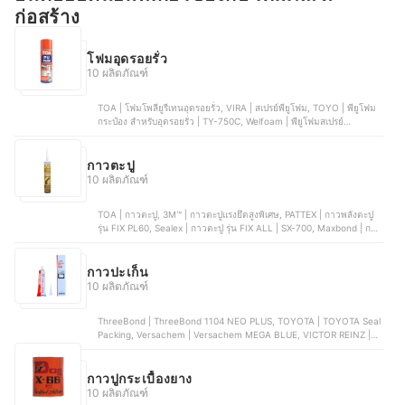
ก่อสร้าง
โฟมอุดรอยรั่ว
10 ผลิตภัณฑ์
TOA | โฟมโพลียูรีเทนอุดรอยรั่ว, VIRA | สเปรย์พียูโฟม, TOYO | พียูโฟม
กระป๋อง สำหรับอุดรอยรั่ว | TY-750C, Welfoam | พียูโฟมสเปรย์
อเนกประสงค์, SUMO | สเปรย์พียูโฟม 750
กาวตะปู
10 ผลิตภัณฑ์
TOA | กาวตะปู, 3M™ | กาวตะปูแรงยึดสูงพิเศษ, PATTEX | กาวพลังตะปู
รุ่น FIX PL60, Sealex | กาวตะปู รุ่น FIX ALL | SX-700, Maxbond | กาว
ตะปู
กาวปะเก็น
10 ผลิตภัณฑ์
ThreeBond | ThreeBond 1104 NEO PLUS, TOYOTA | TOYOTA Seal
Packing, Versachem | Versachem MEGA BLUE, VICTOR REINZ |
VICTOR REINZ REINZOSIL, DAITEN | DAITEN KE45W
กาวปูกระเบื้องยาง
10 ผลิตภัณฑ์