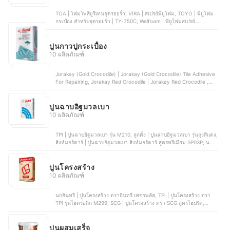
TOA | โฟมโพลียูรีเทนอุดรอยรั่ว, VIRA | สเปรย์พียูโฟม, TOYO | พียูโฟม
กระป๋อง สำหรับอุดรอยรั่ว | TY-750C, Welfoam | พียูโฟมสเปรย์
อเนกประสงค์, SUMO | สเปรย์พียูโฟม 750
ปูนกาวปูกระเบื้อง
10 ผลิตภัณฑ์
Jorakay (Gold Crocodile) | Jorakay (Gold Crocodile) Tile Adhesive
For Repairing, Jorakay Red Crocodile | Jorakay Red Crocodile ,
Insee MorTar | Insee MorTar TileFix Pro, TPI | TPI M600, TOA | TOA
PROTILE
ปูนฉาบอิฐมวลเบา
10 ผลิตภัณฑ์
TPI | ปูนฉาบอิฐมวลเบา รุ่น M210, ลูกดิ่ง | ปูนฉาบอิฐมวลเบา รุ่นถุงสีแดง,
สิงห์มอร์ตาร์ | ปูนฉาบอิฐมวลเบา สิงห์มอร์ตาร์ สูตรพรีเมียม SP03P, นก
อินทรี | ปูนฉาบอิฐมวลเบา อินทรีย์มอร์ตาร์13, เสือ | ปูนฉาบอิฐมวลเบา
เสือมอร์ตาร์
ปูนโครงสร้าง
10 ผลิตภัณฑ์
นกอินทรี | ปูนโครงสร้าง ตราอินทรี เพชรพลัส, TPI | ปูนโครงสร้าง ตรา
TPI รุ่นไฮดรอลิก M299, SCG | ปูนโครงสร้าง ตรา SCG สูตรไฮบริด,
ดอกบัว | ปูนโครงสร้าง ตราดอกบัว รุ่นถุงสีแดง, TPI | ปูนโครงสร้าง ตราที
พีไอ สีแดง
ปูนผสมเสร็จ