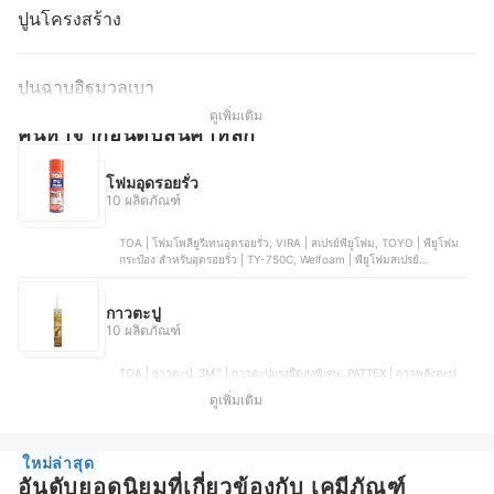
ปูนโครงสร้าง
ปูนฉาบอิฐมวลเบา
ดูเพิ่มเติม
ค้นหาจากอันดับสินค้าหลัก
โฟมอุดรอยรั่ว
10 ผลิตภัณฑ์
TOA | โฟมโพลียูรีเทนอุดรอยรั่ว, VIRA | สเปรย์พียูโฟม, TOYO | พียูโฟม
กระป๋อง สำหรับอุดรอยรั่ว | TY-750C, Welfoam | พียูโฟมสเปรย์
อเนกประสงค์, SUMO | สเปรย์พียูโฟม 750
กาวตะปู
10 ผลิตภัณฑ์
TOA | กาวตะปู, 3M™ | กาวตะปูแรงยึดสูงพิเศษ, PATTEX | กาวพลังตะปู
รุ่น FIX PL60, Sealex | กาวตะปู รุ่น FIX ALL | SX-700, Maxbond | กาว
ดูเพิ่มเติม
ตะปู
ใหม่ล่าสุด
อันดับยอดนิยมที่เกี่ยวข้องกับ เคมีภัณฑ์