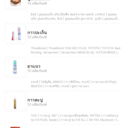
10 ผลิตภัณฑ์
สิงห์ | ปูนผสมเสร็จ สกิมโค้ทพื้น ฟลอร์ ฮาร์ด แพทช์, LANKO | ปูนผสม
เสร็จ ปูนเทปรับระดับ, สิงห์ | ปูนผสมเสร็จ สูตร SF01, ลูกดิ่ง | ปูนผสมเสร็จ
ซุปเปอร์สกิมโค้ท, จิงโจ้ | ปูนผสมเสร็จ Water Plug
กาวปะเก็น
10 ผลิตภัณฑ์
ThreeBond | ThreeBond 1104 NEO PLUS, TOYOTA | TOYOTA Seal
Packing, Versachem | Versachem MEGA BLUE, VICTOR REINZ |
VICTOR REINZ REINZOSIL, DAITEN | DAITEN KE45W
ยาแนว
10 ผลิตภัณฑ์
จระเข้ | โพลียูซีล, BRAVO | กาวซิลิโคน, จระเข้ | กาวยาแนวสำเร็จรูป,
REDFOX | กาวอะคริลิก, จระเข้ | ปูนกาวยาแนว
กาวตะปู
10 ผลิตภัณฑ์
TOA | กาวตะปู, 3M™ | กาวตะปูแรงยึดสูงพิเศษ, PATTEX | กาวพลังตะปู
รุ่น FIX PL60, Sealex | กาวตะปู รุ่น FIX ALL | SX-700, Maxbond | กาว
ตะปู