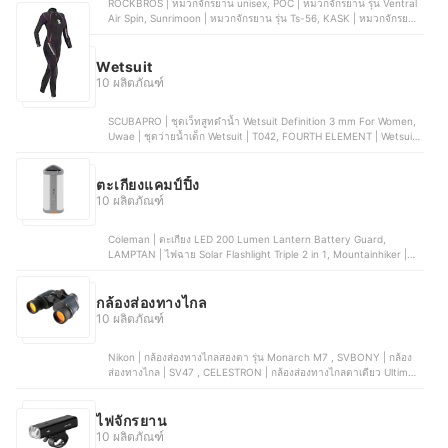
ROCKBROS | หมวกจักรยาน unisex, POC | หมวกจักรยาน รุ่น Ventral
Air Spin, Sunrimoon | หมวกจักรยาน รุ่น Ts-56, KASK | หมวกจักรยาน
รุ่น Valegro, Rudy Project | หมวกจักรยาน รุ่น Venger
Wetsuit
10 ผลิตภัณฑ์
SCUBAPRO | ชุดเว็ทสูทดำน้ำ Wetsuit Definition 3 mm For Women,
Uwae | ชุดว่ายน้ำเด็ก Wetsuit | T042, FOURTH ELEMENT | Wetsuit
XENOS, Mares | ชุดเวทสูทดำน้ำผู้ชาย Pioneer 5mm, Cressi | เว็ทสูท
ดำน้ำ MED X MAN Shorty Wetsuit 2.5 mm
ตะเกียงแคมป์ปิ้ง
10 ผลิตภัณฑ์
Coleman | ตะเกียง LED 200 Lumen Lantern Battery Guard,
LAMPTAN | ไฟฉาย Solar Flashlight Triple 2 in 1, Mountainhiker |
โคมไฟแค้มป์ปิ้ง, Xiaomi | ไฟตั้งแคมป์ Multi-function Camping
Lantern, KOJIMA | ตะเกียงแคมป์ปิ้ง
กล้องส่องทางไกล
10 ผลิตภัณฑ์
Nikon | กล้องส่องทางไกลสองตา รุ่น Monarch M7 , SVBONY | กล้อง
ส่องทางไกล | SV47 , CELESTRON | กล้องส่องทางไกลตาเดียว Ultima
20-60x80mm Angled Zoom, ZEISS | กล้องส่องทางไกล 8x25 Terra
ED Compact Binoculars, KOJIMA | กล้องส่องทางไกล HD 60x60
ไฟจักรยาน
10 ผลิตภัณฑ์