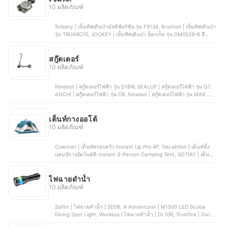
10 ผลิตภัณฑ์
Svbony | เข็มทิศเดินป่ามัลติฟังก์ชัน รุ่น F9134, Brunton | เข็มทิศเดินป่า
รุ่น TRUARC10, JOCKEY | เข็มทิศเดินป่า ล็อกเก็ต รุ่น DM0529-6 สี
เขียว, Water Pro | เข็มทิศเดินป่าสำหรับใช้ใต้น้ำ รุ่น WATER PRO WRIST
COMPASS, Brunton | เข็มทิศเดินป่า รุ่น TRUARC5
สกู๊ตเตอร์
10 ผลิตภัณฑ์
Ninebot | สกู๊ตเตอร์ไฟฟ้า รุ่น D18W, SEALUP | สกู๊ตเตอร์ไฟฟ้า รุ่น Q7,
ANCHI | สกู๊ตเตอร์ไฟฟ้า รุ่น C9, Ninebot | สกู๊ตเตอร์ไฟฟ้า รุ่น MAX G2,
Dualtron | สกู๊ตเตอร์ไฟฟ้า Popular Electric Scooter
เต็นท์กางออโต้
10 ผลิตภัณฑ์
Coleman | เต็นท์ครอบครัว Instant Up Pro 4P, Decathlon | เต็นท์ตั้ง
แคมป์กางอัตโนมัติ Instant 3-Person Camping Tent, SOTIAY | เต็นท์
กางออโต้, Naturehike | เต็นท์กางเต้นท์อัตโนมัติ รุ่น Village 13, MOBI
GARDEN | เต็นท์กางเต้นท์อัตโนมัติ | SJ4
ไฟฉายดำน้ำ
10 ผลิตภัณฑ์
Sofirn | ไฟฉายดำน้ำ | SD08, X-Adventurer | M1500 LED Scuba
Diving Spot Light, Wurkkos | ไฟฉายดำน้ำ | DL10R, Trustfire | Diving
Torch | DF50 , POWER MAX | ไฟฉาย LED คาดหัว | PM-021