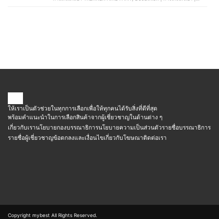
MT500, Fjallraven | กางเกงเดินป่า Vidda Pro Ventilated , Yuedpao |
กางเกงเดินป่า Smooth Stretch Cargo
ให้เราเป็นตัวช่วยในทุกการเลือกเพื่อให้ทุกคนได้รับสิ่งที่ดีที่สุด
พร้อมคำแนะนำในการเลือกสินค้าจากผู้เชี่ยวชาญในด้านต่าง ๆ
เกี่ยวกับเรา
นโยบายกองบรรณาธิการ
นโยบายความเป็นส่วนตัว
รายชื่อบรรณาธิการ
รายชื่อผู้เชี่ยวชาญ
ข้อตกลงและเงื่อนไข
เกี่ยวกับโฆษณา
ติดต่อเรา
Copyright mybest All Rights Reserved.