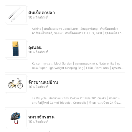
Kick 1, Fin Babies Plus | สกู๊ตเตอร์ 2 In 1 | D3, Life's Moving | 2IN1
Scooter With Seat
คันเบ็ดตกปลา
10 ผลิตภัณฑ์
Ashino | คันเบ็ดตกปลา Local Lure , Sougayilang | คันเบ็ดตกปลา
คาร์บอนไฟเบอร์, Seasir | คันเบ็ดตกปลา FUJI-O, TAXI | ชุดคันเบ็ดตก
ปลา, ALANG-KA | คันเบ็ดตกปลา Forty One 41
ถุงนอน
10 ผลิตภัณฑ์
Kaiser | ถุงนอน, Mobi Garden | ถุงนอนแบบพกพา, Naturehike | ถุง
นอน Super Lightweight Sleeping Bag | L150, SiamLatex | ถุงนอน
Wild, Blackpongo | ถุงนอน | H150
จักรยานแม่บ้าน
10 ผลิตภัณฑ์
La Bicycle | จักรยานแม่บ้าน Colour Of Ride 26”, Osaka | จักรยาน
สามล้อผู้ใหญ่ Camel Tricycle , Crocodile | จักรยานแม่บ้าน 24 นิ้ว,
Umeko | จักรยานแม่บ้าน Risa , Anchi | จักรยานแม่บ้าน
หมวกจักรยาน
10 ผลิตภัณฑ์