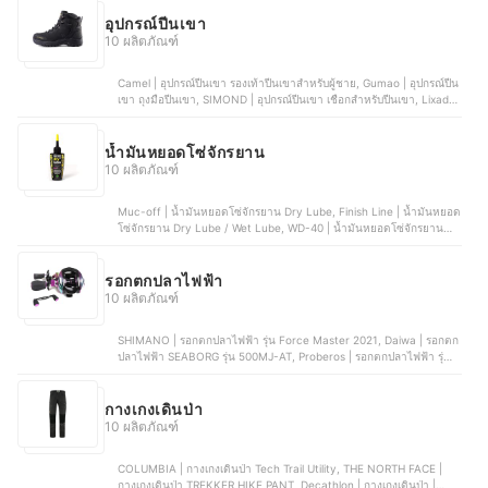
อุปกรณ์ปีนเขา
10 ผลิตภัณฑ์
Camel | อุปกรณ์ปีนเขา รองเท้าปีนเขาสําหรับผู้ชาย, Gumao | อุปกรณ์ปีน
เขา ถุงมือปีนเขา, SIMOND | อุปกรณ์ปีนเขา เชือกสำหรับปีนเขา, Lixada |
อุปกรณ์ปีนเขา ฟิกเกอร์กู้ภัย 35KN, AONIJIE | อุปกรณ์ปีนเขา ชุดเสื้อกั๊ก
กระเป๋าสะพาย C9102S
น้ำมันหยอดโซ่จักรยาน
10 ผลิตภัณฑ์
Muc-off | น้ำมันหยอดโซ่จักรยาน Dry Lube, Finish Line | น้ำมันหยอด
โซ่จักรยาน Dry Lube / Wet Lube, WD-40 | น้ำมันหยอดโซ่จักรยาน
Bike Dry / Wet Chain Lube Lubricant, KAISER | น้ำมันหยอดโซ่
จักรยาน WOLF'S, MOTIP | น้ำมันหยอดโซ่จักรยาน Chain Spray Wet
รอกตกปลาไฟฟ้า
10 ผลิตภัณฑ์
SHIMANO | รอกตกปลาไฟฟ้า รุ่น Force Master 2021, Daiwa | รอกตก
ปลาไฟฟ้า SEABORG รุ่น 500MJ-AT, Proberos | รอกตกปลาไฟฟ้า รุ่น
DW129R / DW129L, Spider | รอกตกปลาไฟฟ้า, Wowowi | รอกตกปลา
ไฟฟ้า หน้าจอดิจิทัล 9 เกียร์
กางเกงเดินป่า
10 ผลิตภัณฑ์
COLUMBIA | กางเกงเดินป่า Tech Trail Utility, THE NORTH FACE |
กางเกงเดินป่า TREKKER HIKE PANT, Decathlon | กางเกงเดินป่า |