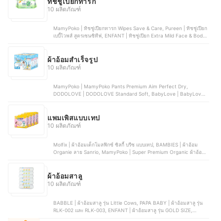
ทิชชู่เปียกทารก
10 ผลิตภัณฑ์
MamyPoko | ทิชชู่เปียกทารก Wipes Save & Care, Pureen | ทิชชู่เปียก
เบบี้ไวพส์ สูตรเซนซิทีฟ, ENFANT | ทิชชู่เปียก Extra Mild Face & Body
Wipes, Pigeon | เบบี้ไวพส์ สูตรแฮนด์แอนด์เม้าท์ ทิชชู่เปียก, D-nee | ทิช
ชู่เปียกทารก Organic Baby Wipe
ผ้าอ้อมสำเร็จรูป
10 ผลิตภัณฑ์
MamyPoko | MamyPoko Pants Premium Aim Perfect Dry,
DODOLOVE | DODOLOVE Standard Soft, BabyLove | BabyLove
Smile Pants, Merries | Merries Diaper Pants, GOON | Premium
Mommy Kiss
แพมเพิสแบบเทป
10 ผลิตภัณฑ์
Molfix | ผ้าอ้อมเด็กโมลฟิกซ์ ซิลกี้ บรีซ แบบเทป, BAMBIES | ผ้าอ้อม
Organie ลาย Sanrio, MamyPoko | Super Premium Organic ผ้าอ้อม
เด็กแบบเทป รุ่น หมีเนย, Merries Japan | ผ้าอ้อมเมอร์รี่ส์ชนิดเทป,
BabyLove | เบบี้เลิฟผ้าอ้อมแบบเทป รุ่น อีซี่เทป
ผ้าอ้อมสาลู
10 ผลิตภัณฑ์
BABBLE | ผ้าอ้อมสาลู รุ่น Little Cows, PAPA BABY | ผ้าอ้อมสาลู รุ่น
RLK-002 และ RLK-003, ENFANT | ผ้าอ้อมสาลู รุ่น GOLD SIZE,
Absorba | ผ้าอ้อมสาลู รุ่น R21SOUOJ10WH00, Angel Baby | ผ้าอ้อม