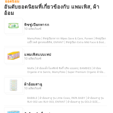
ยอดนิยม
สาลูสีขาว
อันดับยอดนิยมที่เกี่ยวข้องกับ แพมเพิส, ผ้า
อ้อม
ทิชชู่เปียกทารก
10 ผลิตภัณฑ์
MamyPoko | ทิชชู่เปียกทารก Wipes Save & Care, Pureen | ทิชชู่เปียก
เบบี้ไวพส์ สูตรเซนซิทีฟ, ENFANT | ทิชชู่เปียก Extra Mild Face & Body
Wipes, Pigeon | เบบี้ไวพส์ สูตรแฮนด์แอนด์เม้าท์ ทิชชู่เปียก, D-nee | ทิช
ชู่เปียกทารก Organic Baby Wipe
แพมเพิสแบบเทป
10 ผลิตภัณฑ์
Molfix | ผ้าอ้อมเด็กโมลฟิกซ์ ซิลกี้ บรีซ แบบเทป, BAMBIES | ผ้าอ้อม
Organie ลาย Sanrio, MamyPoko | Super Premium Organic ผ้าอ้อม
เด็กแบบเทป รุ่น หมีเนย, Merries Japan | ผ้าอ้อมเมอร์รี่ส์ชนิดเทป,
BabyLove | เบบี้เลิฟผ้าอ้อมแบบเทป รุ่น อีซี่เทป
ผ้าอ้อมสาลู
10 ผลิตภัณฑ์
BABBLE | ผ้าอ้อมสาลู รุ่น Little Cows, PAPA BABY | ผ้าอ้อมสาลู รุ่น
RLK-002 และ RLK-003, ENFANT | ผ้าอ้อมสาลู รุ่น GOLD SIZE,
Absorba | ผ้าอ้อมสาลู รุ่น R21SOUOJ10WH00, Angel Baby | ผ้าอ้อม
สาลูสีขาว