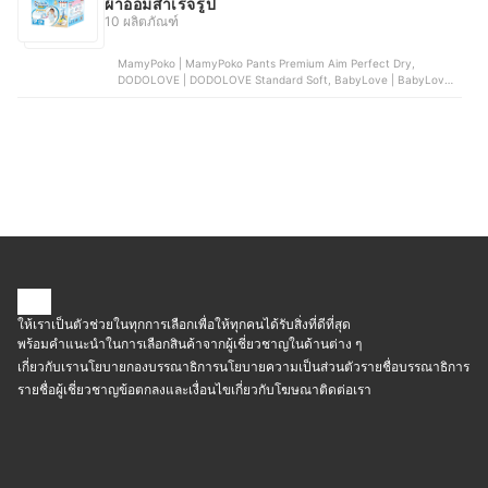
ผ้าอ้อมสำเร็จรูป
10 ผลิตภัณฑ์
MamyPoko | MamyPoko Pants Premium Aim Perfect Dry,
DODOLOVE | DODOLOVE Standard Soft, BabyLove | BabyLove
Smile Pants, Merries | Merries Diaper Pants, GOON | Premium
Mommy Kiss
ให้เราเป็นตัวช่วยในทุกการเลือกเพื่อให้ทุกคนได้รับสิ่งที่ดีที่สุด
พร้อมคำแนะนำในการเลือกสินค้าจากผู้เชี่ยวชาญในด้านต่าง ๆ
เกี่ยวกับเรา
นโยบายกองบรรณาธิการ
นโยบายความเป็นส่วนตัว
รายชื่อบรรณาธิการ
รายชื่อผู้เชี่ยวชาญ
ข้อตกลงและเงื่อนไข
เกี่ยวกับโฆษณา
ติดต่อเรา