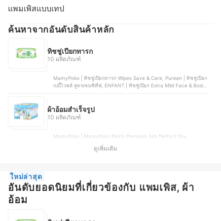
แพมเพิสแบบเทป
ค้นหาจากอันดับสินค้าหลัก
ทิชชู่เปียกทารก
10 ผลิตภัณฑ์
MamyPoko | ทิชชู่เปียกทารก Wipes Save & Care, Pureen | ทิชชู่เปียก
เบบี้ไวพส์ สูตรเซนซิทีฟ, ENFANT | ทิชชู่เปียก Extra Mild Face & Body
Wipes, Pigeon | เบบี้ไวพส์ สูตรแฮนด์แอนด์เม้าท์ ทิชชู่เปียก, D-nee | ทิช
ชู่เปียกทารก Organic Baby Wipe
ผ้าอ้อมสำเร็จรูป
10 ผลิตภัณฑ์
MamyPoko | MamyPoko Pants Premium Aim Perfect Dry,
DODOLOVE | DODOLOVE Standard Soft, BabyLove | BabyLove
ดูเพิ่มเติม
Smile Pants, Merries | Merries Diaper Pants, GOON | Premium
Mommy Kiss
ใหม่ล่าสุด
อันดับยอดนิยมที่เกี่ยวข้องกับ แพมเพิส, ผ้า
อ้อม