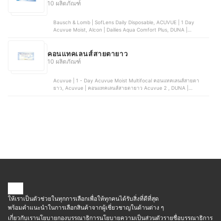
Sensiplus Multi Purpose Contact Lens Solution
10 ผลิตภัณฑ์
Bausch & Lomb | SofLens Daily Disposable, ACUVUE | 1 Day
Acuvue Moist, Alcon | Dailies Aqua Comfort Plus, DUNA |
คอนแทคเลนส์ รุ่น Duna D Daily, Pegavision | คอนแทคเลนส์แบบใส
รายวัน รุ่น Water
คอนแทคเลนส์สายตายาว
10 ผลิตภัณฑ์
Acuvue | 1 - Day Acuvue Moist Multifocal คอนแทคเลนส์สายตา
ยาว, Acuvue | คอนแทคเลนส์สายตายาว Acuvue 2 , DUNA |
คอนแทคเลนส์ รุ่น DUNA D DAILY, Bausch & Lomb | คอนแทคเลนส์
Biotrue 1 Day For Presbyopia Multifocal , CooperVision |
คอนแทคเลนส์รายวัน Biomedics 1-Day Plus
ให้เราเป็นตัวช่วยในทุกการเลือกเพื่อให้ทุกคนได้รับสิ่งที่ดีที่สุด
พร้อมคำแนะนำในการเลือกสินค้าจากผู้เชี่ยวชาญในด้านต่าง ๆ
เกี่ยวกับเรา
นโยบายกองบรรณาธิการ
นโยบายความเป็นส่วนตัว
รายชื่อบรรณาธิการ