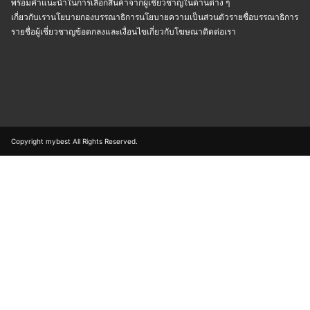
พร้อมคำแนะนำในการเลือกสินค้าจากผู้เชี่ยวชาญในด้านต่าง ๆ
เกี่ยวกับเรา
นโยบายกองบรรณาธิการ
นโยบายความเป็นส่วนตัว
รายชื่อบรรณาธิการ
รายชื่อผู้เชี่ยวชาญ
ข้อตกลงและเงื่อนไข
เกี่ยวกับโฆษณา
ติดต่อเรา
Copyright mybest All Rights Reserved.