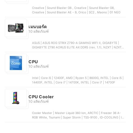
Creative | Sound Blaster G6 , Creative | Sound Blaster G8,
Creative | Sound Blaster AE - 9, Orico | SC2 , Maono | G1 NEO
เมนบอร์ด
10 ผลิตภัณฑ์
ASUS | ASUS ROG STRIX Z790-A GAMING WIFI II, GIGABYTE |
GIGABYTE Z790 AORUS ELITE AX DDR5 (rev. 1.1), NZXT | NZXT
N7 Z790, MSI | MSI PRO B650M-P, ASUS ROG | ASUS ROG STRIX
B650-A GAMING WIFI
CPU
10 ผลิตภัณฑ์
Intel | Core i5 | 12400F, AMD | Ryzen 5 | 8600G, INTEL | Core i5 |
14400F, INTEL | Core i7 | 14700K, INTEL | Core i7 | 14700F
CPU Cooler
10 ผลิตภัณฑ์
Cooler Master | Master Liquid 360 Ion, ARCTIC | Freezer 36 A-
RGB White, Tsunami | Super Storm | TSS-9100 , ID-COOLING | IS-
40XT Black | A0161364, DEEPCOOL | AK500 Zero Dark