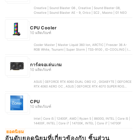
Creative | Sound Blaster G6 , Creative | Sound Blaster G8,
Creative | Sound Blaster AE - 9, Orico | SC2 , Maono | G1 NEO
CPU Cooler
10 ผลิตภัณฑ์
Cooler Master | Master Liquid 360 Ion, ARCTIC | Freezer 36 A-
RGB White, Tsunami | Super Storm | TSS-9100 , ID-COOLING | IS-
40XT Black | A0161364, DEEPCOOL | AK500 Zero Dark
การ์ดจอเล่นเกม
10 ผลิตภัณฑ์
ASUS | GEFORCE RTX 4060 DUAL O8G V2 , GIGABYTE | GEFORCE
RTX 4060 AERO OC , ASUS | GEFORCE RTX 4070 SUPER ROG
STRIX O12G GAMING, ZOTAC | GEFORCE RTX 4060 GAMING TWIN
EDGE OC, MSI | GEFORCE RTX 4060 GAMING X
CPU
10 ผลิตภัณฑ์
Intel | Core i5 | 12400F, AMD | Ryzen 5 | 8600G, INTEL | Core i5 |
14400F, INTEL | Core i7 | 14700K, INTEL | Core i7 | 14700F
ยอดนิยม
อันดับยอดนิยมที่เกี่ยวข้องกับ ชิ้นส่วน