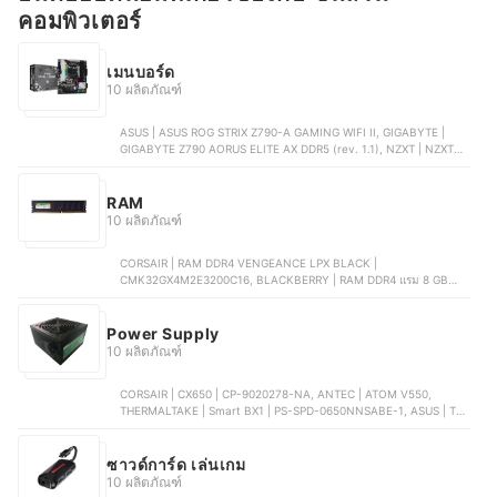
คอมพิวเตอร์
เมนบอร์ด
10 ผลิตภัณฑ์
ASUS | ASUS ROG STRIX Z790-A GAMING WIFI II, GIGABYTE |
GIGABYTE Z790 AORUS ELITE AX DDR5 (rev. 1.1), NZXT | NZXT
N7 Z790, MSI | MSI PRO B650M-P, ASUS ROG | ASUS ROG STRIX
B650-A GAMING WIFI
RAM
10 ผลิตภัณฑ์
CORSAIR | RAM DDR4 VENGEANCE LPX BLACK |
CMK32GX4M2E3200C16, BLACKBERRY | RAM DDR4 แรม 8 GB
MAXIMUS | A0133312, XPG | GAMMIX D35G U DIMM RAM DDR4 ,
HYNIX | RAM DDR3L 8 GB 16 CHIP | A0125954, KLEVV | CRAS V
RGB DDR5 48 GB 6400 MHz CL32
Power Supply
10 ผลิตภัณฑ์
CORSAIR | CX650 | CP-9020278-NA, ANTEC | ATOM V550,
THERMALTAKE | Smart BX1 | PS-SPD-0650NNSABE-1, ASUS | TUF
GAMING | 90YE00D0-B0DA00, COOLER MASTER | Power Supply |
MPE-8506-ACAG-BTH
ซาวด์การ์ด เล่นเกม
10 ผลิตภัณฑ์