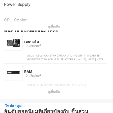
Power Supply
CPU Cooler
ดูเพิ่มเติม
ค้นหาจากอันดับสินค้าหลัก
เมนบอร์ด
10 ผลิตภัณฑ์
ASUS | ASUS ROG STRIX Z790-A GAMING WIFI II, GIGABYTE |
GIGABYTE Z790 AORUS ELITE AX DDR5 (rev. 1.1), NZXT | NZXT
N7 Z790, MSI | MSI PRO B650M-P, ASUS ROG | ASUS ROG STRIX
B650-A GAMING WIFI
RAM
10 ผลิตภัณฑ์
CORSAIR | RAM DDR4 VENGEANCE LPX BLACK |
CMK32GX4M2E3200C16, BLACKBERRY | RAM DDR4 แรม 8 GB
ดูเพิ่มเติม
MAXIMUS | A0133312, XPG | GAMMIX D35G U DIMM RAM DDR4 ,
HYNIX | RAM DDR3L 8 GB 16 CHIP | A0125954, KLEVV | CRAS V
RGB DDR5 48 GB 6400 MHz CL32
ใหม่ล่าสุด
อันดับยอดนิยมที่เกี่ยวข้องกับ ชิ้นส่วน