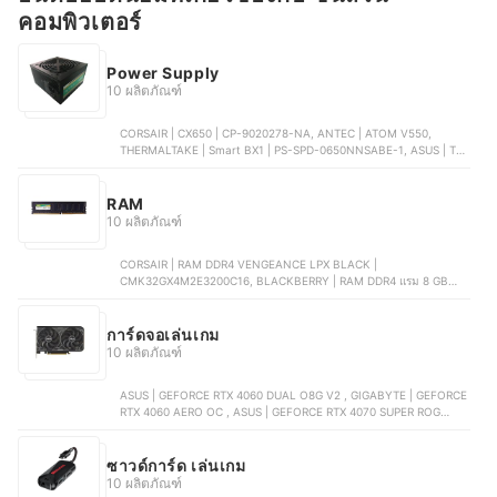
คอมพิวเตอร์
Power Supply
10 ผลิตภัณฑ์
CORSAIR | CX650 | CP-9020278-NA, ANTEC | ATOM V550,
THERMALTAKE | Smart BX1 | PS-SPD-0650NNSABE-1, ASUS | TUF
GAMING | 90YE00D0-B0DA00, COOLER MASTER | Power Supply |
MPE-8506-ACAG-BTH
RAM
10 ผลิตภัณฑ์
CORSAIR | RAM DDR4 VENGEANCE LPX BLACK |
CMK32GX4M2E3200C16, BLACKBERRY | RAM DDR4 แรม 8 GB
MAXIMUS | A0133312, XPG | GAMMIX D35G U DIMM RAM DDR4 ,
HYNIX | RAM DDR3L 8 GB 16 CHIP | A0125954, KLEVV | CRAS V
RGB DDR5 48 GB 6400 MHz CL32
การ์ดจอเล่นเกม
10 ผลิตภัณฑ์
ASUS | GEFORCE RTX 4060 DUAL O8G V2 , GIGABYTE | GEFORCE
RTX 4060 AERO OC , ASUS | GEFORCE RTX 4070 SUPER ROG
STRIX O12G GAMING, ZOTAC | GEFORCE RTX 4060 GAMING TWIN
EDGE OC, MSI | GEFORCE RTX 4060 GAMING X
ซาวด์การ์ด เล่นเกม
10 ผลิตภัณฑ์