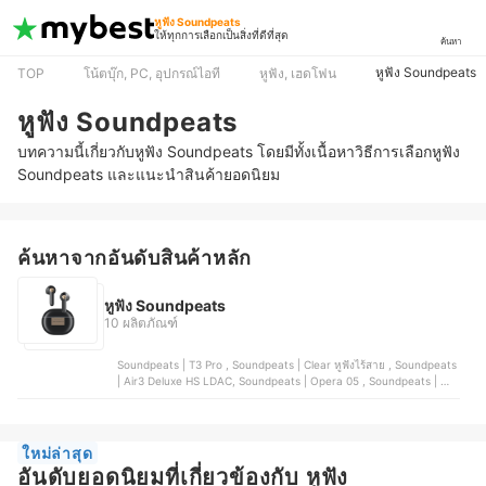
หูฟัง Soundpeats
ให้ทุกการเลือกเป็นสิ่งที่ดีที่สุด
ค้นหา
หูฟัง Soundpeats
TOP
โน้ตบุ๊ก, PC, อุปกรณ์ไอที
หูฟัง, เฮดโฟน
หูฟัง Soundpeats
บทความนี้เกี่ยวกับหูฟัง Soundpeats โดยมีทั้งเนื้อหาวิธีการเลือกหูฟัง
Soundpeats และแนะนำสินค้ายอดนิยม
ค้นหาจากอันดับสินค้าหลัก
หูฟัง Soundpeats
10 ผลิตภัณฑ์
Soundpeats | T3 Pro , Soundpeats | Clear หูฟังไร้สาย , Soundpeats
| Air3 Deluxe HS LDAC, Soundpeats | Opera 05 , Soundpeats | หู
ฟัง Bone Conduction รุ่น RunFree Lite2
ใหม่ล่าสุด
อันดับยอดนิยมที่เกี่ยวข้องกับ หูฟัง