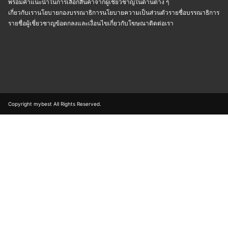
พร้อมคำแนะนำในการเลือกสินค้าจากผู้เชี่ยวชาญในด้านต่าง ๆ
เกี่ยวกับเรา
นโยบายกองบรรณาธิการ
นโยบายความเป็นส่วนตัว
รายชื่อบรรณาธิการ
รายชื่อผู้เชี่ยวชาญ
ข้อตกลงและเงื่อนไข
เกี่ยวกับโฆษณา
ติดต่อเรา
Copyright mybest All Rights Reserved.