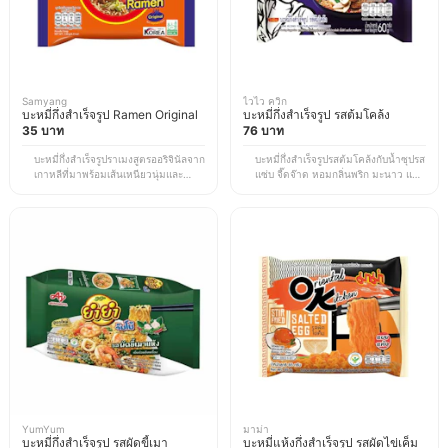
Samyang
ไวไว ควิก
บะหมี่กึ่งสำเร็จรูป Ramen Original
บะหมี่กึ่งสำเร็จรูป รสต้มโคล้ง
35 บาท
76 บาท
บะหมี่กึ่งสำเร็จรูปราเมงสูตรออริจินัลจาก
บะหมี่กึ่งสำเร็จรูปรสต้มโคล้งกับน้ำซุปรส
เกาหลีที่มาพร้อมเส้นเหนียวนุ่มและน้ำ
แซ่บ จี๊ดจ๊าด หอมกลิ่นพริก มะนาว และ
ซุปรสกลมกล่อม ให้กลิ่นหอมสไตล์รา
สมุนไพรไทยจัดเต็ม พร้อมผงปลาที่ช่วย
เมงต้นตำรับ รสชาติไม่เผ็ด ทานง่าย
เพิ่มรสสัมผัสในการรับประทาน เส้นสุก
เหมาะสำหรับผู้ที่ชอบราเมงรสละมุนและ
เร็วตามสไตล์ไวไวควิก สามารถเติมไข่
ต้องการสัมผัสรสชาติเกาหลีแบบดั้งเดิม
หรือเนื้อสัตว์เพื่อเพิ่มความอร่อยได้ตาม
*ราคานี้เป็นราคา ณ เวลาที่ทำการ
ต้องการ *ราคานี้เป็นราคา ณ เวลา
อัปเดตข้อมูล อาจมีการเปลี่ยนแปลงตาม
ที่ทำการอัปเดตข้อมูล อาจมีการ
EC Site
เปลี่ยนแปลงตาม EC Site
YumYum
มาม่า
บะหมี่กึ่งสำเร็จรูป รสผัดขี้เมา
บะหมี่แห้งกึ่งสำเร็จรูป รสผัดไข่เค็ม