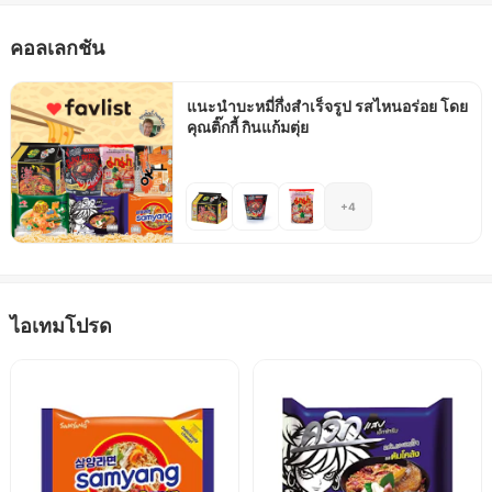
สินค้าและบริการได้อย่างเหมาะสม
คอลเลกชัน
แนะนำบะหมี่กึ่งสำเร็จรูป รสไหนอร่อย โดย
คุณติ๊กกี้ กินแก้มตุ่ย
+4
ไอเทมโปรด