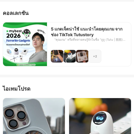
ได้รับความไว้วางใจจากผู้ติดตามที่มองหาไอเดียและตัวช่วยดี ๆ
สำหรับใช้งานในยุคปัจจุบัน
คอลเลกชัน
5 แกดเจ็ตน่าใช้ แนะนำโดยคุณเกม จาก
ช่อง TikTok Tutustory
"คุณเกม" หรือที่หลายคนรู้จักในชื่อ "ถูถู (Tutu | 图图)"
เป็นครีเอเตอร์เจ้าของช่อง TikTok Tutustory ที่ชื่นชอบ
การรีวิวป้ายยาไอเทมเด็ดที่ตนเองใช้งานจริง แล้วรู้สึกว่า
ช่วยให้การใช้ชีวิตประจำวันสะดวกสบายมากขึ้น ไม่ว่า
+2
จะเป็นแกดเจ็ต เทคโนโลยี หรือของใช้ไอทีต่าง ๆ โดยเน้น
ถ่ายทอดประสบการณ์ผ่านคอนเทนต์ที่เข้าใจง่าย เป็น
กันเอง และตรงไปตรงมา ซึ่งคุณเกมสามารถแนะนำการ
เลือกซื้อสินค้า วิเคราะห์ฟังก์ชัน รวมถึงเปรียบเทียบความ
คุ้มค่าให้เห็นแบบชัดเจน เพื่อให้ผู้ติดตามได้รับข้อมูลที่
เป็นประโยชน์มากที่สุด บทความนี้ mybest ได้ร่วมกับ
คุณเกมเพื่อคัดเลือกแกดเจ็ต 5 รายการที่คุณเกมชื่นชอบ
ไอเทมโปรด
หรือเคยใช้งานจริงแล้วประทับใจ โดยหวังว่าจะช่วยให้ผู้
อ่านมีแนวทางประกอบการตัดสินใจเลือกซื้อง่ายขึ้น