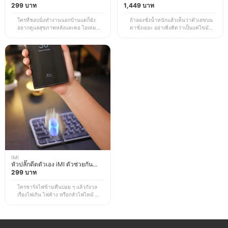
และ Notebook
299 บาท
CS10E
1,449 บาท
ใครที่ชอบนั่งทำงานนอกบ้านแต่ก็ยัง
ถ้าลองชั่งน้ำหนักแล้วเห็นว่าตัวเลขบน
อยากดูแลสุขภาพหลังและคอ ไอเทมนี้
ตาชั่งเยอะ อย่าเพิ่งคิดว่าเป็นแค่ไขมัน
ถือว่าตอบโจทย์มาก นี่คือขาตั้ง 3 in 1
อย่างเดียว เพราะถ้าอยากคุมน้ำหนัก
MORENO ขาตั้งแม่เหล็กแบบพับเก็บได้
หรือดูแลสุขภาพจริงจัง ต้องดูองค์
ดีไซน์กะทัดรัด พกพาสะดวก เมื่อกาง
ประกอบโดยรวมของร่างกายด้วย ซึ่ง
ออกมาสามารถปรับระดับความสูงและ
ตาชั่งอัจฉริยะ Arboleaf CS10E ตัวนี้
องศาได้ตามต้องการ รองรับการใช้งาน
ออกแบบมาเพื่อช่วยให้เราดูค่าสุขภาพ
ทั้งมือถือ แท็บเล็ต และโน้ตบุ๊ก เพื่อลด
ได้ง่ายขึ้น เมื่อขึ้นชั่งจะมีกระแสไฟฟ้า
การก้มดูจอคอมและลดโอกาสเกิด
ระดับต่ำผ่านร่างกายเพื่อวัดกล้ามเนื้อ
Office Syndrome แถมยังมี MagSafe
มวลกระดูก ไขมัน และน้ำ พร้อมสรุปผล
สำหรับยึดมือถือ จะใช้ตั้งดูหนัง ดูไลฟ์
ให้เห็นชัด ๆ ว่าส่วนไหนมีปริมาณเท่า
ประชุม หรืออ่านคอมเมนต์ระหว่าง
ไหร่ โดยข้อมูลจะถูกเก็บไว้ในแอปและ
ทำงานก็สะดวกมาก ที่สำคัญราคาเพียง
สามารถดูย้อนหลังเป็นกราฟเพื่อติดตาม
ไม่กี่ร้อยบาทแต่ใช้งานได้ครบจบในตัว
พัฒนาการร่างกายได้ต่อเนื่อง ที่สำคัญ
เดียว *ราคานี้เป็นราคา ณ เวลา
ใช้ได้ทั้งครอบครัวแค่เชื่อมต่อกับแอป
ที่ทำการอัปเดตข้อมูล อาจมีการ
และบลูทูธ *ราคานี้เป็นราคา ณ เวลา
เปลี่ยนแปลงตาม EC Site
ที่ทำการอัปเดตข้อมูล อาจมีการ
เปลี่ยนแปลงตาม EC Site
IMI
หัวปลั๊กดีดตัวเอง iMI ตัวช่วยกัน
ชาร์จไฟเกิน
299 บาท
ใครชาร์จไฟข้ามคืนบ่อย ๆ แล้วกังวล
เรื่องไฟเกิน ไฟค้าง หรือกลัวไฟไหม้ หัว
ปลั๊กดีดตัวเอง iMI ตัวนี้ถือเป็นไอเทมที่
ตอบโจทย์มาก เพราะออกแบบมาให้
สามารถตัดการจ่ายไฟและดีดออกจาก
จุดเสียบได้เองเมื่อชาร์จไฟเต็ม เพียง