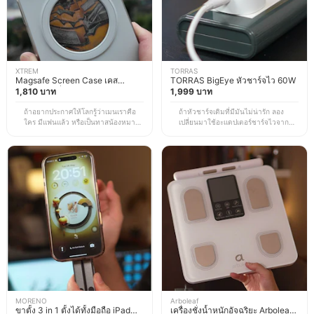
XTREM
TORRAS
Magsafe Screen Case เคส
TORRAS BigEye หัวชาร์จไว 60W
โทรศัพท์ เปลี่ยนรูปได้
1,810 บาท
1,999 บาท
ถ้าอยากประกาศให้โลกรู้ว่าเมนเราคือ
ถ้าหัวชาร์จเดิมที่มีมันไม่น่ารัก ลอง
ใคร มีแฟนแล้ว หรือเป็นทาสน้องหมา
เปลี่ยนมาใช้อะแดปเตอร์ชาร์จไวจาก
น้องแมว เคส MagSafe ตัวนี้ช่วยได้
Torras BigEye ตัวนี้ได้เลย อะแดปเตอร์
เพราะเป็นเคสที่ฝังหน้าจอ E-ink ไว้ด้าน
ที่มีหน้าจอแสดงอารมณ์เป็นตัวการ์ตูน
หลัง ทำให้เปลี่ยนภาพบนเคสได้ตลอด
สุดน่ารักเหมือนมีสิ่งมีชีวิตเล็ก ๆ มาเล่น
ผ่านแอป G-Shell ที่ใช้งานฟรี จะเลือก
อยู่บนรางไฟของเรา เมื่อเอานิ้วแตะ 1 ที
รูปจากแอป ถ่ายใหม่ หรือใช้รูปจาก
จะสามารถเปลี่ยนสีหน้าตัวการ์ตูนได้
อัลบั้มมือถือก็ทำได้ทั้งหมด ที่สำคัญไม่
ถ้าแตะ 2 ที ระบบจะแสดงข้อมูลอุปกรณ์
ต้องชาร์จแบตให้ตัวเคส เพราะเคสจะดึง
ที่กำลังชาร์จอยู่และบอกกำลังไฟที่ใช้
พลังงานจาก MagSafe มาใช้เฉพาะ
งานสูงสุดแบบเรียลไทม์ด้วย นอกจากจะ
ตอนเปลี่ยนรูป ซึ่งใช้เวลาประมาณ 40
ชาร์จไวได้สูงสุดถึง 60W แล้ว ยังมีชิป
วินาทีเท่านั้นเอง และตอนนี้ยังมีฟีเจอร์
ควบคุมอุณหภูมิไม่ให้อะแดปเตอร์และ
AI ช่วยเปลี่ยนภาพถ่ายให้กลายเป็นภาพ
อุปกรณ์ที่เชื่อมร้อนเกินไปอีกด้วย ใช้งาน
การ์ตูนต่าง ๆ รวมถึงโหมด Duo ที่รวม
ได้กับทั้งสมาร์ตโฟน (iPhone,
ภาพคน 2 คนให้เป็นภาพเดียวกันได้
Android) แท็บเล็ต โน้ตบุ๊กบางรุ่น รวม
อย่างสวยงามอีกด้วย แต่น่าเสียดายที่
ถึงอุปกรณ์อื่น ๆ ด้วย *ราคานี้เป็นราคา
ตอนนี้รองรับแค่ iPhone 15 - 17 Series
ณ เวลาที่ทำการอัปเดตข้อมูล อาจมีการ
เท่านั้น *ราคานี้เป็นราคา ณ เวลา
เปลี่ยนแปลงตาม EC Site
MORENO
ที่ทำการอัปเดตข้อมูล อาจมีการ
Arboleaf
ขาตั้ง 3 in 1 ตั้งได้ทั้งมือถือ iPad
เครื่องชั่งน้ำหนักอัจฉริยะ Arboleaf
เปลี่ยนแปลงตาม EC Site