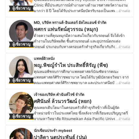
สายวิศวะ จึงมีความละเอียด ลงดีเทลมากเป็นพิเศษ โดยเน้น
Clinic ที่มีประสบการณ์ทำงานทางด้านเวชศาสตร์ความงาม
ผู้เชี่ยวชาญ
ใส่ใจรายละเอียดสินค้ามากกว่ากำไรที่จะได้ ให้บริการด้วย
มากว่า 8 ปี โดยได้รับประกาศนียบัตรรับรองเป็นแพทย์ผู้
…อ่านต่อ
ความจริงใจและเปิดเผยข้อดีข้อเสียของสินค้าอย่างตรงไปตรง
เชี่ยวชาญในการยกกระชับผิวด้วยเทคโนโลยี Ultherapy,
มา ทำให้มีลูกค้าประจำเป็นจำนวนมาก หลังจากเริ่มทำธุรกิจก็
Thermage, Hifu และเลเซอร์รูปแบบต่าง ๆ ที่ผ่านการรับรอง
MD, บริษัท ทรานส์-อินเตอร์ อัลไลแอนซ์ จำกัด
พบว่าเรื่องคุณภาพสินค้ามีความสำคัญที่สุด คุณอู๊ดจึงไป
ของ F.D.A รวมไปถึงการ Training ของกลุ่มแพทย์ AMI
พศกร แท่นรัตน์สุวรรณ (หมุก)
ศึกษาด้านนี้เพิ่มเติม ประกอบกับประสบการณ์กว่า 10 ปี ที่ได้
Allergan Thailand และ Lifting Select Merz Thailand อีก
ด้วยความที่คุณหมุกมีความสนใจเกี่ยวกับรถยนต์ จึงได้เข้า
จับกระเป๋าและสินค้าอื่นมาแล้วกว่า 50,000 ชิ้น จึงมีความรู้
ทั้งยังเป็นแพทย์ผู้เชี่ยวชาญด้านการควบคุมน้ำหนักด้วย
ทำงานในบริษัทผลิต ชิ้นส่วนรถยนต์ และอุปกรณ์ตกแต่ง
ลึกในรายละเอียดสินค้าอย่างแท้จริง จนเรียกได้ว่าเป็นผู้
ผู้เชี่ยวชาญ
นอกจากงานด้านเสริมความงามและผิวพรรณแล้ว คุณหมอ
รถยนต์ ประกอบกับทางครอบครัวทำธุรกิจเกี่ยวกับกิจการฟอก
…อ่านต่อ
เชี่ยวชาญที่หาตัวจับยากคนนึงของเมืองไทยเลยทีเดียว
บีบียังได้ร่วมงานจิตอาสาหลายแห่ง ไม่ว่าจะเป็นอาสาสมัคร
หนังแบบครบวงจรมาตรฐานส่งออกมาเป็นเวลา 50 ปี จาก
ประวัติของ ธานี สามสีเจริญลาภ (อู๊ด)
สภากาชาดไทย จิตอาสาปฏิบัติงานศูนย์ฉีดวัคซีน และยังเป็น
ความชอบส่วนตัวบวกกับประสบการณ์ที่สั่งสมมาจึงมีความ
แพทย์ผิวหนัง
ผู้ร่วมก่อตั้งมูลนิธิต้นน้ำวาริดเพื่อเยาวชนไทยอีกด้วย
เชี่ยวชาญเกี่ยวกับเครื่องหนังเป็นพิเศษ ด้วยเหตุนี้เองจึงถือเป็น
พญ.พิชญ์รำไพ ประสิทธิ์หิรัญ (พีช)
ประวัติของ พญ.ช่ออัญชัญ ปัญญาเอกะวิทู (บีบี)
จุดกำเนิดของแบรนด์ iMUKi Auto Boutique ผู้ผลิตและ
คุณหมอพีชจบการศึกษาแพทยศาสตร์บัณฑิตจากคณะ
จำหน่ายเบาะหนังและอุปกรณ์ตกแต่งภายในรถยนต์ ซึ่งทาง
แพทยศาสตร์ศิริราชพยาบาล โดยได้รับวุฒิบัตรตจวิทยา จาก
ผู้เชี่ยวชาญ
ไอมูกิเองมีจุดเด่นโดยมีทีมงานที่มีประสบการณ์และได้นำ
คณะแพทยศาสตร์ศิริราชพยาบาล และประกาศนียบัตรตจ
…อ่านต่อ
เทคโนโลยีที่ทันสมัยมาประยุกต์ใช้ในการผลิต ทั้งยังมีการวิจัย
ศัลยศาสตร์ จากคณะแพทยศาสตร์โรงพยาบาลรามาธิบดี
และพัฒนาวัตถุดิบ Muka Leather ออกมาจนเป็นที่นิยมใน
รวมไปถึงวุฒิบัตรเวชศาสตร์ชะลอวัย American Board of
เจ้าของบริษัท คำฉันท์ไรซ์ จำกัด
ตลาด ที่ไอมูกิมีหนังหลากหลายประเภททั้งหนังแท้ หนัง
Antiaging (A4M) นอกจากนี้ ยังได้การรับรองเป็นแพทย์ผู้
ศศินันท์ ล้วนวรวัฒน์ (หยก)
สังเคราะห์ และหนังประเภทอื่น ๆ อีกมากมาย รวมไปถึงมี
เชี่ยวชาญด้านการใช้เครื่องเลเซอร์ เครื่องยกกระชับด้วยคลื่น
คุณหยกเติบโตมาในครอบครัวที่ทำธุรกิจข้าวที่เป็นผู้จัด
ดีไซน์ที่ร่วมสมัย การตัดเย็บที่ปราณีต การบริการที่ดี การรับ
อัลตราซาวด์ คลื่นวิทยุ การฉีดโบทูลินุ่มท็อกซินลดริ้วรอย และ
จำหน่ายข้าวในประเทศไทย ซึ่งหลังจากที่เรียนจบปริญญาตรี
ประกันหลังการขาย จึงทำให้แบรนด์รถยนต์ชั้นนำต่าง ๆ ได้ให้
ผู้เชี่ยวชาญ
สารเติมเต็มต่าง ๆ ที่ผ่านการรับรองของ FDA อีกด้วย ปัจจุบัน
จากมหาวิทยาลัย Ritsumeikan Asia Pacific University
…อ่านต่อ
ความไว้วางใจและใช้บริการมาเป็นเวลาเกือบ 20 ปี รวมทั้ง
คุณหมอพีชทำงานในโรงพยาบาลรัฐบาลและเอกชน โดยคอย
ประเทศญี่ปุ่นก็ได้กลับมาสานต่อธุรกิจข้าวของครอบครัว โดย
ส่งออกไปยัง ญี่ปุ่น ตะวันออกกลาง ออสเตรเลีย และกลุ่ม
ให้คำปรึกษาทั้งโรคผิวหนัง การดูแลผิวพรรณ ออกแบบรูป
เป็นทายาทรุ่นที่ 3 และได้จัดตั้งบริษัท คำฉันท์ไรซ์ จำกัด เพื่อ
ประเทศอาเซียน ปัจจุบันไอมูกิมีสาขาในประเทศถึง 4 สาขา
นักเขียนประจำ mybest
หน้า ลดริ้วรอยและศาสตร์ชะลอวัย โดยส่วนตัวมีความสนใจ
ต่อยอดการจำหน่ายข้าวไทยด้วยการส่งออกไปต่างประเทศ
คือ กรุงเทพฯ, สมุทรปราการ สระบุรี, อุดรธานี และสาขาใน
ปาลิดา นุตประพันธ์ (ปุน)
ด้านเทคโนโลยีเกี่ยวกับความงามและผลิตภัณฑ์เสริมความ