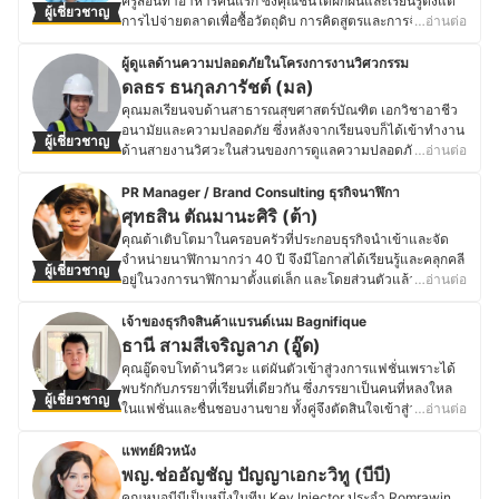
ครูสอนทำอาหารคนแรก ซึ่งคุณชิ้นได้ฝึกฝนและเรียนรู้ตั้งแต่
ประวัติของ นันทนา คำวงศ์ (แป๋ว)
ผู้เชี่ยวชาญ
ชงชาของญี่ปุ่นมากขึ้น จนกลายเป็นจุดเริ่มต้นการเดินทาง
การไปจ่ายตลาดเพื่อซื้อวัตถุดิบ การคิดสูตรและการจับคู่เมนู
…อ่านต่อ
ด้านศาสตร์แห่งการชงชาของคุณตี่และโรงน้ำชาย้อนยุค
อาหาร ขั้นตอนการปรุง ไปจนถึงรายละเอียดเล็ก ๆ น้อยในเรื่อง
Double Dogs Tea Room ณ ปัจจุบัน
ส่วนผสมที่เป็นเคล็ดลับมากมายทั้งเมนูอาหารไทยและอาหาร
ผู้ดูแลด้านความปลอดภัยในโครงการงานวิศวกรรม
ประวัติของ จงรักษ์ กิตติวรการ (ตี่)
จีน ด้วยใจรักในการทำอาหารและความทรงจำที่ดีจากการใช้
ดลธร ธนกุลภารัชต์ (มล)
เวลาในครัวกับคุณแม่มาตลอด ทำให้คุณชิ้นตัดสินใจเปิด
คุณมลเรียนจบด้านสาธารณสุขศาสตร์บัณฑิต เอกวิชาอาชีว
ธุรกิจร้านอาหารเป็นของตนเองในปีพ.ศ.2554 เพื่อให้คนอื่น ๆ
อนามัยและความปลอดภัย ซึ่งหลังจากเรียนจบก็ได้เข้าทำงาน
ผู้เชี่ยวชาญ
ได้ลิ้มรสอาหารในสไตล์โฮมเมดแบบที่ตนเองหลงรัก ภายใต้
ด้านสายงานวิศวะในส่วนของการดูแลความปลอดภัยใน
…อ่านต่อ
ชื่อร้าน ลิตเติ้ลมัม โดยมีทั้งเมนูอาหารไทย อาหารฝรั่ง รวมไป
โครงการก่อสร้างต่าง ๆ จึงมีประสบการณ์ทำงานในด้านนี้มา
ถึงเมนูเครื่องดื่ม กาแฟ ของหวานและเบเกอรี่ ซึ่งอาหารแต่ละ
เป็นเวลาเกือบ 20 ปี ปัจจุบันคุณมลดำรงตำแหน่งเป็น
PR Manager / Brand Consulting ธุรกิจนาฬิกา
จานนั้นจะเป็นโฮมเมดสูตรเฉพาะของทางร้านที่พิถีพิถันในการ
Assistant Manager Safety ที่บริษัทเอกชนแห่งหนึ่ง โดยเป็น
ศุทธสิน ตัณมานะศิริ (ต้า)
ทำด้วยใจและไม่ใส่ผงชูรส นอกจากนี้ ภายในร้านยังมีเป็น
ผู้นำด้านการให้บริการและบริหารการโครงการในด้านงาน
คุณต้าเติบโตมาในครอบครัวที่ประกอบธุรกิจนำเข้าและจัด
บรรยากาศสไตล์อบอุ่น เป็นกันเอง พร้อมทั้งยังมีบริการเดลิเว
วิศวกรรมระบบประกอบอาคาร เครื่องกลและระบบไฟฟ้า
จำหน่ายนาฬิกามากว่า 40 ปี จึงมีโอกาสได้เรียนรู้และคลุกคลี
อรีส่งถึงบ้านอีกด้วย
ผู้เชี่ยวชาญ
นอกจากนี้ คุณมลยังเป็นเจ้าหน้าที่ความปลอดภัยในการ
อยู่ในวงการนาฬิกามาตั้งแต่เล็ก และโดยส่วนตัวแล้วคุณต้า
…อ่านต่อ
ประวัติของ อังสนา สมบุญ (ชิ้น)
ทำงานระดับวิชาชีพและเป็นผู้ดูแลเรื่องการจัดหาอุปกรณ์ด้าน
เองก็มีความหลงใหลในเสน่ห์ของนาฬิกา Luxury และชอบ
ความปลอดภัยต่าง ๆ เช่น หมวกนิรภัย รองเท้าเซฟตี้ ถุงมือ
สะสมนาฬิกาด้วย หลังจากเรียนจบปริญญาโทด้านบริการ
เจ้าของธุรกิจสินค้าแบรนด์เนม Bagnifique
นิรภัย เป็นต้น พร้อมทั้งยังทำหน้าที่เป็นวิทยากรประจำบริษัทที่
ธุรกิจ จากจุฬาลงกรณ์มหาวิทยาลัย จึงได้เข้ามาช่วย
ธานี สามสีเจริญลาภ (อู๊ด)
คอยให้ความรู้ในด้านระบบความปลอดภัยให้แก่บุคคลากร
บริหารธุรกิจของครอบครัวแบบเต็มตัว ปัจจุบันคุณต้ามี
คุณอู๊ดจบโทด้านวิศวะ แต่ผันตัวเข้าสู่วงการแฟชั่นเพราะได้
ต่าง ๆ อีกด้วย
ตำแหน่งเป็น PR Manager และ Brand Consulting ให้กับ
พบรักกับภรรยาที่เรียนที่เดียวกัน ซึ่งภรรยาเป็นคนที่หลงใหล
ประวัติของ ดลธร ธนกุลภารัชต์ (มล)
ผู้เชี่ยวชาญ
ธุรกิจนาฬิกาของครอบครัว โดยเป็นผู้คอยดูแล แนะนำและให้
ในแฟชั่นและชื่นชอบงานขาย ทั้งคู่จึงตัดสินใจเข้าสู่วงการ
…อ่านต่อ
ข้อมูลต่าง ๆ กับทั้งลูกค้า พาร์ทเนอร์ และทีมโฆษณาของบริษัท
สินค้าแฟชั่นแบบเต็มตัวด้วยการร่วมกันก่อตั้งบริษัทขายสินค้า
โดยสามารถให้คำแนะนำได้ทั้งในเชิงธุรกิจและเชิงบุคคล
แบรนด์เนม ทั้งกระเป๋า รองเท้าและนาฬิกามือสอง ภายใต้
แพทย์ผิวหนัง
สำหรับกลุ่มผู้ที่มีความหลงใหลในศาสตร์แห่งเวลาด้วย
แบรนด์ Bagnifique โดยเปิดสาขาแรกที่ห้าง Mega บางนา
พญ.ช่ออัญชัญ ปัญญาเอกะวิทู (บีบี)
ประวัติของ ศุทธสิน ตัณมานะศิริ (ต้า)
คุณอู๊ดเป็นผู้บริหารหลักและดูแลธุรกิจเอง ด้วยความที่เป็นเด็ก
คุณหมอบีบีเป็นหนึ่งในทีม Key Injector ประจำ Romrawin