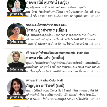
เริ่มต้นจากการเป็นครูสอนศิลปะตามโรงเรียน เป็นติวเตอร์
กอซซานีย์ สุเรรัตน์ (หญิง)
เริ่มต้น ระดับ Advance รวมไปถึงคลาส Private สำหรับโยคะ
ศิลปะและการออกแบบให้กับเด็กเล็กเพื่อฝึกสมาธิและ
ครูหญิงจบคณะศึกษาศาสตร์ เอกการศึกษาปฐมวัย
บำบัดด้วย
พัฒนาการ รวมไปถึงการสอนศิลปะเพื่อเตรียมสอบเข้า และอีก
มหาวิทยาลัยศรีนครินทรวิโรฒ และมีประสบการณ์การทำงาน
ประวัติของ ณัฐรดา เศวตพัชร (ติ๋ง)
ผู้เชี่ยวชาญ
หนึ่งบทบาทของคุณนุ่นคือเป็นนักออกแบบภายใน โดยมี
กับเด็กตั้งแต่วัย 2 ขวบ จนถึง 6 ขวบ ด้วยอุปนิสัยส่วนตัวที่เป็น
…อ่านต่อ
ประสบการณ์การทำงานที่บริษัทออกแบบอยู่หลายแห่ง
คนชอบดูแลเด็ก ๆ เป็นทุนเดิม จึงเลือกเรียนการศึกษาปฐมวัย
ปัจจุบันคุณนุ่นเป็นคุณครูสอนศิลปะอยู่ที่โรงเรียนนานาชาติ 2
โดยตรง เพื่อที่จะได้เข้าใจธรรมชาติของเด็กมากขึ้นและ
นักวิ่งและโค้ชนักกีฬาวิ่งสมัครเล่น
แห่ง อีกทั้งยังเป็นเจ้าของบริษัทออกแบบภายใน Macabury
ทำงานที่เกี่ยวข้องกับเด็กในอนาคต นอกจากนี้ ครูหญิงมอง
โสภณ ภูวภัทรพร (เอี่ยม)
Group Partnership Limited ที่รับออกแบบและจำหน่ายวัสดุ
ว่าการพัฒนาด้านต่าง ๆ ในช่วงปฐมวัยคือรากฐานสำคัญที่จะ
จุดเริ่มต้นของคุณเอี่ยมมาจากการวิ่งออกกำลังกายเป็นงาน
อุปกรณ์ เฟอร์นิเจอร์ต่าง ๆ สำหรับประดับและตกแต่งบ้านทุก
ช่วยปูทางให้เด็กเติบโตไปได้อย่างเต็มศักยภาพ ปัจจุบันครู
อดิเรก จนเริ่มเข้าสู่วงการวิ่งอย่างจริงจังในปี 2012 โดยเข้า
ประเภท
ผู้เชี่ยวชาญ
หญิงเป็นครูอนุบาลในโรงเรียนอนุบาลแห่งหนึ่งในกรุงเทพ ซึ่ง
ร่วมการวิ่งตั้งแต่ระยะไกล 10 กม. ไปจนถึงระยะอัลตร้า
…อ่านต่อ
ประวัติของ ณธกมล ล้อวงศ์งาม (นุ่น)
เป็นโรงเรียนทางเลือกที่ใช้นวัตกรรมการเรียนรู้แบบบูรณาการ
มาราธอน 100 กม. และมีประสบการณ์ลงแข่งขันวิ่งมากกว่า
บนพื้นฐานของการเล่นเพื่อส่งเสริมการเรียนรู้ให้เหมาะสมกับ
100 สนาม ทั้งการแข่งในรูปแบบถนน แบบครอสคันทรีและ
เจ้าของธุรกิจร้านเสริมสวย Mamma mia! Hair club
ธรรมชาติตามวัยของเด็ก ครูหญิงจึงมีความรู้และ
การแข่งขันวิ่งบนภูเขาหรือวิ่งเทรล อีกทั้งยังมีโอกาสได้ไป
ธนพล เข็มแก้ว (แบล็ค)
ประสบการณ์ในการสอนทั้งพื้นฐานความรู้ หลักการคิดการ
สัมผัสงานวิ่งใหญ่ ๆ ที่ต่างประเทศทั้งในโซนยุโรปและเอเชียอีก
คุณแบล็คเติบโตมากับธุรกิจร้านเสริมสวยโดยมีคุณเเม่เป็นต้น
อ่าน ทั้งยังช่วยส่งเสริมพัฒนาการทางร่างกาย อารมณ์และ
ด้วย ปัจจุบันคุณเอี่ยมจะเน้นการวิ่งระยะมาราธอน 42 กม.
เเบบในสายอาชีพนี้ จึงมีโอกาสซึมซับเเละฝึกฝนด้านการทำผม
จิตใจ รวมไปถึงด้านสังคมให้กับเด็กปฐมวัยโดยตรง
ผู้เชี่ยวชาญ
และระยะอัลตร้ามาราธอนในรูปแบบเทรลเพื่อการแข่งขันเป็น
มาเรื่อย ๆ ตั้งแต่วัยเด็กจนมีทักษะเเละความเชี่ยวชาญด้านนี้
…อ่านต่อ
ประวัติของ กอซซานีย์ สุเรรัตน์ (หญิง)
หลัก และนอกเหนือจากการวิ่งแล้วยังเป็นโค้ชให้กับนักกีฬาวิ่ง
เป็นอย่างดี แม้ว่าคุณแบล็คมีโอกาสได้รับทุนการศึกษาและ
สมัครเล่นที่ต้องการพัฒนาศักยภาพของตนเองด้วย เพราะส่วน
เข้าเรียนจนจบคณะนิเทศศาสตร์ จากมหาวิทยาลัยรังสิต
เจ้าของร้านทำเล็บ Color Nail
ตัวมีความมุ่งมั่นว่าอยากใช้ความรู้ความสามารถที่มีอยู่ไป
พร้อมทั้งจบปริญญาโทด้านบริหารธุรกิจ จากมหาวิทยาลัย
ภิญญดา อารีพงศ์ (เมย์)
ช่วยพัฒนานักกีฬาหน้าใหม่ ๆ เพื่อให้นักกีฬาเหล่านั้นไม่ต้อง
รามคำแหง แต่ในที่สุดก็กลับสู่ธุรกิจเสริมสวยที่ตนเองเติบโต
คุณเมย์เป็นเจ้าของ Color Nail ร้านทำเล็บย่านซอยอารีย์ ให้
เสียเวลาในการซ้อมที่ไม่ตรงจุด ช่วยลดการบาดเจ็บและยัง
มา โดยพยายามเก็บเกี่ยวประสบการณ์ในด้านการทำผมอยู่
บริการทำสีเล็บ ต่อเล็บ สปามือ-เท้า และแว็กซ์ขน โดยเน้น
ช่วยให้วิ่งออกกำลังกายได้นานขึ้นด้วย
ผู้เชี่ยวชาญ
หลายปีเพื่อพัฒนาฝีมือมาเปิดร้านของตนเอง ปัจจุบันคุณ
การออกแบบเล็บให้เหมาะกับบุคลิกภาพและไลฟ์สไตล์ของ
…อ่านต่อ
ประวัติของ โสภณ ภูวภัทรพร (เอี่ยม)
เเบล็คเป็นเจ้าของธุรกิจร้านเสริมสวย Mamma mia! Hair
ลูกค้า พร้อมเลือกใช้ผลิตภัณฑ์คุณภาพสูงเพื่อช่วยถนอม
club อยู่ในโซนสุขุมวิท ใกล้รถไฟฟ้า BTS อ่อนนุช โดยมี