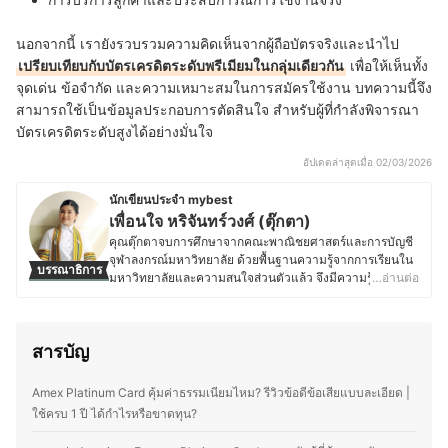
นอกจากนี้ เรายังรวบรวมความคิดเห็นจากผู้ถือบัตรจริงและนำไป
เปรียบเทียบกับบัตรเครดิตระดับพรีเมียมในกลุ่มเดียวกัน
เพื่อให้เห็นทั้ง
จุดเด่น ข้อจำกัด และความเหมาะสมในการสมัครใช้งาน บทความนี้จึง
สามารถใช้เป็นข้อมูลประกอบการตัดสินใจ สำหรับผู้ที่กำลังพิจารณา
บัตรเครดิตระดับสูงได้อย่างมั่นใจ
อัปเดตล่าสุดเมื่อ 02/03/2026
นักเขียนประจำ mybest
เพื่อนใจ หริจันทร์วงศ์ (ตุ๊กตา)
คุณตุ๊กตาจบการศึกษาจากคณะพาณิชยศาสตร์และการบัญชี
จุฬาลงกรณ์มหาวิทยาลัย ด้วยพื้นฐานความรู้จากการเรียนใน
บรรณาธิการ
มหาวิทยาลัยและความสนใจส่วนตัวแล้ว จึงมีความรู้ความ
…อ่านต่อ
สนใจเกี่ยวกับการเงินและการลงทุนเป็นพิเศษ โดยเฉพาะใน
เรื่องของบัตรเครดิตและกองทุน ที่ถือเป็นทางเลือกการบริหาร
การเงินส่วนตัวของคนในยุคปัจจุบัน ซึ่งในยามว่างคุณตุ๊กตา
สารบัญ
จะชอบอ่านหนังสือหรือบทความเกี่ยวกับการลงทุน เพื่อพัฒนา
ความรู้เพิ่มเติมและวางแผนด้านการเงินของตนเองในระยะ
ยาวได้อย่างมั่นคง รวมทั้งยังมีแพลนที่จะลงคอร์สเรียนต่าง ๆ
Amex Platinum Card คุ้มค่าธรรมเนียมไหม? รีวิวข้อดีข้อเสียแบบละเอียด |
เพื่อนำมาต่อยอดความรู้เดิมอีกด้วย ปัจจุบันคุณตุ๊กตาช่วย
ใช้ครบ 1 ปี ได้กำไรหรือขาดทุน?
งานธุรกิจส่วนตัวของครอบครัวและเป็นนักเขียนอิสระ ซึ่ง
นอกจากการอ่านหนังสือด้านการเงินและการลงทุนแล้ว ยังชื่น