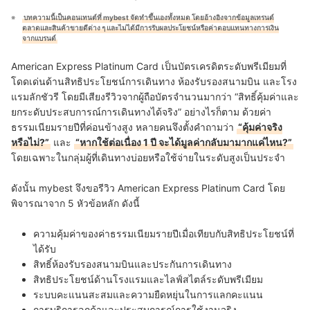
บทความนี้เป็นคอนเทนต์ที่ mybest จัดทำขึ้นเองทั้งหมด โดยอ้างอิงจากข้อมูลเทรนด์
ตลาดและสินค้าขายดีต่าง ๆ และไม่ได้มีการรับผลประโยชน์หรือค่าตอบแทนทางการเงิน
จากแบรนด์
American Express Platinum Card เป็นบัตรเครดิตระดับพรีเมียมที่
โดดเด่นด้านสิทธิประโยชน์การเดินทาง ห้องรับรองสนามบิน และโรง
แรมลักชัวรี โดยมีเสียงรีวิวจากผู้ถือบัตรจำนวนมากว่า “สิทธิ์คุ้มค่าและ
ยกระดับประสบการณ์การเดินทางได้จริง” อย่างไรก็ตาม ด้วยค่า
ธรรมเนียมรายปีที่ค่อนข้างสูง หลายคนจึงตั้งคำถามว่า
“คุ้มค่าจริง
หรือไม่?”
และ
“หากใช้ต่อเนื่อง 1 ปี จะได้มูลค่ากลับมามากแค่ไหน?”
โดยเฉพาะในกลุ่มผู้ที่เดินทางบ่อยหรือใช้จ่ายในระดับสูงเป็นประจำ
ดังนั้น mybest จึงขอรีวิว American Express Platinum Card โดย
พิจารณาจาก 5 หัวข้อหลัก ดังนี้
ความคุ้มค่าของค่าธรรมเนียมรายปีเมื่อเทียบกับสิทธิประโยชน์ที่
ได้รับ
สิทธิ์ห้องรับรองสนามบินและประกันการเดินทาง
สิทธิประโยชน์ด้านโรงแรมและไลฟ์สไตล์ระดับพรีเมียม
ระบบคะแนนสะสมและความยืดหยุ่นในการแลกคะแนน
การบริการลูกค้าและประสบการณ์การใช้งานจริง