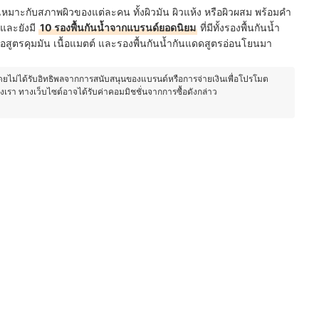
ห้เหมาะกับสภาพผิวของแต่ละคน ทั้งผิวมัน ผิวแห้ง หรือผิวผสม พร้อมคำ
 และยังมี
10 รองพื้นกันน้ำจากแบรนด์ยอดนิยม
ที่มีทั้งรองพื้นกันน้ำ
หงื่อสูตรคุมมัน เนื้อแมตต์ และรองพื้นกันน้ำกันแดดสูตรอ่อนโยนมา
โดยไม่ได้รับอิทธิพลจากการสนับสนุนของแบรนด์หรือการจ่ายเงินเพื่อโปรโมต
องเรา ทางเว็บไซต์อาจได้รับค่าคอมมิชชั่นจากการซื้อดังกล่าว