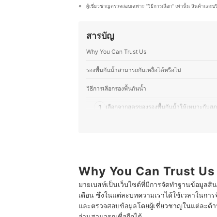
การคิดค้นสูตรใหม่ ๆ ที่ผสมผสานระหว
ผู้เชี่ยวชาญตรวจสอบเฉพาะ "วิธีการเลือก" เท่านั้น สินค้าและบ
ชอบทดลองวัตถุดิบที่หาได้ในญี่ปุ่น และ
ราวเกี่ยวกับความงามและอาหาร ไม่ว่าจ
ผู้อ่านสามารถนำไปปรับใช้ในชีวิตประ
สารบัญ
ประวัติของ ขวัญชนก โยชิโมโตะ (อ
Why You Can Trust Us
รองพื้นกันน้ำสามารถกันเหงื่อได้หรือไม่
วิธีการเลือกรองพื้นกันน้ำ
1
เลือกจากสูตรของรองพื้นกันน้ำให้เหมาะกับส
2
เลือกรองพื้นกันน้ำจากระดับการปกปิด
3
เลือกจากระดับความกันน้ำของรองพื้นกันน้ำ
4
เลือกรองพื้นกันน้ำที่มีส่วนผสมของสารบำรุง
Why You Can Trust Us
มายเบสท์เป็นเว็บไซต์ที่มีการจัดทำฐานข้อมูลสิ
5
เลือกเฉดสีรองพื้นให้เข้ากับสีผิวของตัวเอง
เดือน ซึ่งในแต่ละบทความเราได้ใช้เวลาในการจ
และตรวจสอบข้อมูลโดยผู้เชี่ยวชาญในแต่ละด้าน เ
10 รองพื้นกันน้ำ ยี่ห้อไหนดี กันเหงื่อ ไม่ติดแมส
อ่านสามารถเชื่อถือได้