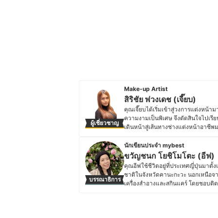
Make-up Artist
สิริชัย พ่วงเดช (เจี๊ยบ)
คุณเจี๊ยบได้เริ่มเข้าสู่วงการแต่งหน
ความงามเป็นพิเศษ จึงตัดสินใจไปเรี
ผู้เชี่ยวชาญ
เดินหน้าสู่เส้นทางช่างแต่งหน้าอาชีพ
ประสบการณ์การแต่งหน้าที่หลากหลาย
ใน 10 อันดับ สุดยอดช่างแต่งหน้าเจ้าส
นักเขียนประจำ mybest
ช่างแต่งหน้าเจ้าสาวและเจ้าของสถาบั
ขวัญชนก โยชิโมโตะ (อีฟ)
ประกอบอาชีพ ไปจนถึงการสอนแต่งหน้าเ
คุณอีฟใช้ชีวิตอยู่ที่ประเทศญี่ปุ่นม
มีผู้ติดตามถึง 7 หมื่นกว่าคนและช่องท
ชาติในจังหวัดคานะกะวะ นอกเหนือจา
บรรณาธิการ
ประวัติของ สิริชัย พ่วงเดช (เจี๊ยบ)
เครื่องสำอางและสกินแคร์ โดยชอบติด
รีวิวเกี่ยวกับเครื่องสำอางและสกินแค
ญี่ปุ่น ไม่ว่าจะเป็นแต่งหน้าเจ้าสาว
ผลิตภัณฑ์ให้เหมาะกับสภาพผิวและโอ