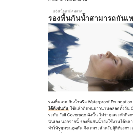
รองพื้นกันน้ำอุดตันผิวไหม
แจ้งเนื้อหาผิดพลาด
ใช้รองพื้นกันน้ำต้องตบแป้งพัฟตามไหม
รองพื้นกันน้ำสามารถกันเหง
รองพื้นแบบกันน้ำหรือ Waterproof Foundati
ได้ดีเช่นกัน
ใช้แล้วติดทนยาวนานตลอดทั้งวัน มี
ระดับ Full Coverage ดังนั้น ไม่ว่าคุณจะทำกิจก
นั่นเอง นอกจากนี้ รองพื้นกันน้ำยังใช้งานได้หล
ทำให้รูขุมขนอุดตัน จึงเหมาะสำหรับผู้ที่ต้องก