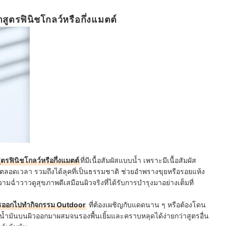
ำสูตรฟินิชโกลว์หรือกึ่งแมตต์
ตรฟินิชโกลว์หรือกึ่งแมตต์
ที่มีเนื้อสัมผัสแบบน้ำ เพราะมีเนื้อสัมผัส
่นตลอดเวลา รวมถึงได้ลุคที่เป็นธรรมชาติ ช่วยอำพรางขุยหรือรอยแห้ง
ความฉ่ำวาวดูสุขภาพดีเสมือนผิวจริงที่ได้รับการบำรุงมาอย่างเต็มที่
รออกไปทำกิจกรรม Outdoor
ที่ต้องเผชิญกับแดดนาน ๆ หรือต้องโดน
้ำมันบนผิวออกมาผสมจนรองพื้นเยิ้มและคราบหลุดได้ง่ายกว่าสูตรอื่น