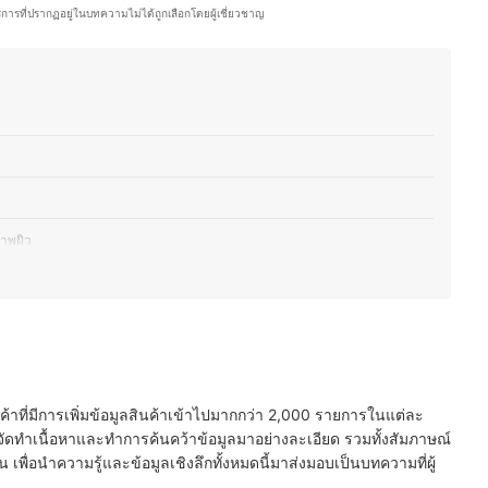
่างอาหารไทยและญี่ปุ่น รวมถึงสอนทำอาหารไทยให้กับคนญี่ปุ่นเป็นครั้งคราว จึง
ริการที่ปรากฏอยู่ในบทความไม่ได้ถูกเลือกโดยผู้เชี่ยวชาญ
ปรับรสชาติให้เข้ากับวัฒนธรรมการกินของที่นี่ อีกทั้งยังสนุกกับการแบ่งปันเรื่อง
ะเป็นเทคนิคแต่งหน้า การเลือกสกินแคร์ หรือการสร้างสรรค์เมนูใหม่ ๆ เพื่อให้
จำวันได้อย่างมีประโยชน์
ีฟ)
ภาพผิว
กันแดด
นค้าที่มีการเพิ่มข้อมูลสินค้าเข้าไปมากกว่า 2,000 รายการในแต่ละ
ัดทำเนื้อหาและทำการค้นคว้าข้อมูลมาอย่างละเอียด รวมทั้งสัมภาษณ์
พื่อนำความรู้และข้อมูลเชิงลึกทั้งหมดนี้มาส่งมอบเป็นบทความที่ผู้