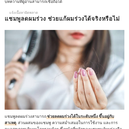
บทความที่ผู้อ่านสามารถเชื่อถือได้
แชมพูลดผมร่วงมีผลข้างเคียงอย่างไรบ้าง
แจ้งเนื้อหาผิดพลาด
แชมพูลดผมร่วง ช่วยแก้ผมร่วงได้จริงหรือไม่
แชมพูลดผมร่วงสามารถ
ช่วยลดผมร่วงได้ในระดับหนึ่ง ขึ้นอยู่กับ
สาเหตุ
ส่วนผสมของแชมพู ความสม่ำเสมอในการใช้งาน และการ
ดูแลสุขภาพเส้นผมโดยรวมด้วย ซึ่งหน้าที่หลักของแชมพูแก้ผมร่วงคือ