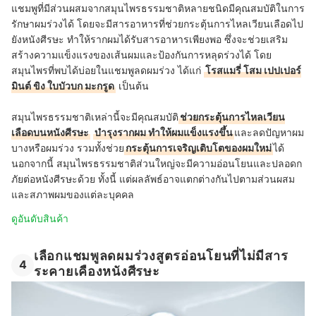
แชมพูที่มีส่วนผสมจากสมุนไพรธรรมชาติหลายชนิดมีคุณสมบัติในการ
รักษาผมร่วงได้ โดยจะมีสารอาหารที่ช่วยกระตุ้นการไหลเวียนเลือดไป
ยังหนังศีรษะ ทำให้รากผมได้รับสารอาหารเพียงพอ ซึ่งจะช่วยเสริม
สร้างความแข็งแรงของเส้นผมและป้องกันการหลุดร่วงได้ โดย
สมุนไพรที่พบได้บ่อยในแชมพูลดผมร่วง ได้แก่
โรสแมรี่ โสม เปปเปอร์
มินต์ ขิง ใบบัวบก มะกรูด
เป็นต้น
สมุนไพรธรรมชาติเหล่านี้จะมีคุณสมบัติ
ช่วยกระตุ้นการไหลเวียน
เลือดบนหนังศีรษะ
บำรุงรากผม ทำให้ผมแข็งแรงขึ้น
และลดปัญหาผม
บางหรือผมร่วง รวมทั้งช่วย
กระตุ้นการเจริญเติบโตของผมใหม่
ได้
นอกจากนี้ สมุนไพรธรรมชาติส่วนใหญ่จะมีความอ่อนโยนและปลอดก
ภัยต่อหนังศีรษะด้วย ทั้งนี้ แต่ผลลัพธ์อาจแตกต่างกันไปตามส่วนผสม
และสภาพผมของแต่ละบุคคล
ดูอันดับสินค้า
เลือกแชมพูลดผมร่วงสูตรอ่อนโยนที่ไม่มีสาร
4
ระคายเคืองหนังศีรษะ