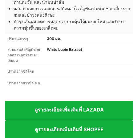
ทานตะวัน และน้ำมันปาล์ม
ผสมว่านอะกาเวและสารสกัดดอกไวท์ลูพินเข้มข้น ช่วยเลี้ยงราก
ผมและบำรุงหนังศีรษะ
บำรุงเส้นผม ลดการหลุดร่วง กระตุ้นให้ผมงอกใหม่ และรักษา
ความชุ่มชื้นของเกล็ดผม
ปริมาณบรรจุ
300 มล.
ส่วนผสมสำคัญที่ช่วย
White Lupin Extract
ลดการหลุดร่วงของ
เส้นผม
ปราศจากซิลิโคน
ปราศจากสารซัลเฟต
ดูรายละเอียดเพิ่มเติมที่ LAZADA
ดูรายละเอียดเพิ่มเติมที่ SHOPEE