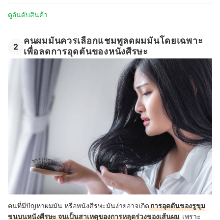
ดูอันดับสินค้า
คนผมมันควรเลือกแชมพูลดผมมันโดยเฉพาะ
2
เพื่อลดการอุดตันของหนังศีรษะ
คนที่มีปัญหาผมมัน หรือหนังศีรษะมันง่ายอาจเกิด
การอุดตันของรูขุม
ขนบนหนังศีรษะ จนเป็นสาเหตุของการหลุดร่วงของเส้นผม
เพราะ