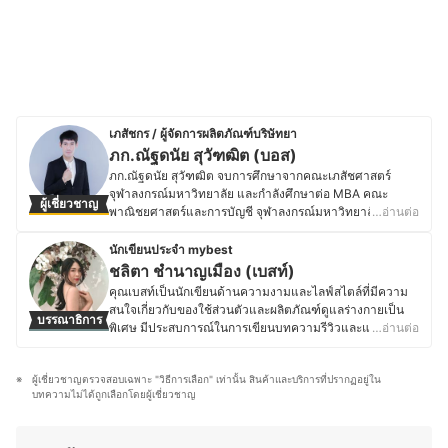
เภสัชกร / ผู้จัดการผลิตภัณฑ์บริษัทยา
ภก.ณัฐดนัย สุวัฑฒิต (บอส)
ภก.ณัฐดนัย สุวัฑฒิต จบการศึกษาจากคณะเภสัชศาสตร์
จุฬาลงกรณ์มหาวิทยาลัย และกำลังศึกษาต่อ MBA คณะ
ผู้เชี่ยวชาญ
พาณิชยศาสตร์และการบัญชี จุฬาลงกรณ์มหาวิทยาลัย
…อ่านต่อ
ปัจจุบันทำงานด้านการตลาด ตำแหน่ง Product Manager (ผู้
จัดการผลิตภัณฑ์) บริษัทยาแห่งหนึ่ง และเป็นเจ้าของร้านยา
นักเขียนประจำ mybest
(หุ้นส่วน) และปฎิบัติงานในร้านยาทั้งทั่วไปและร้านยาเชน
ชลิตา ชำนาญเมือง (เบสท์)
(Part-time) คุณบอสเคยทำงานทั้งด้านการขาย การตลาด
คุณเบสท์เป็นนักเขียนด้านความงามและไลฟ์สไตล์ที่มีความ
และเภสัชกรร้านยา รวมทั้งงานอาสาปฏิบัติงานที่ Hospitel
สนใจเกี่ยวกับของใช้ส่วนตัวและผลิตภัณฑ์ดูแลร่างกายเป็น
บรรณาธิการ
ช่วงสถานการณ์ COVID-19 ด้วย และนอกเหนือจากงานใน
พิเศษ มีประสบการณ์ในการเขียนบทความรีวิวและแปลคอน
…อ่านต่อ
สายอาชีพแล้ว คุณบอสยังมีประสบการณ์ด้านงานเขียน
เทนต์ภาษาอังกฤษ-ไทย ให้กับเว็บไซต์ต่างประเทศ ทำให้คุ้น
บทความลงในเพจและเว็บไซต์ร้านยาขณะที่ทำงานร้านยาอีก
เคยกับการสืบค้นข้อมูลและการเลือกใช้ผลิตภัณฑ์ที่เหมาะสม
ด้วย
ผู้เชี่ยวชาญตรวจสอบเฉพาะ "วิธีการเลือก" เท่านั้น สินค้าและบริการที่ปรากฏอยู่ใน
กับผู้บริโภค ด้วยความสนใจด้านสุขภาพและการดูแลตัวเอง
ประวัติของ ภก.ณัฐดนัย สุวัฑฒิต (บอส)
บทความไม่ได้ถูกเลือกโดยผู้เชี่ยวชาญ
คุณเบสท์จึงให้ความสำคัญกับการเลือกใช้สกินแคร์ เครื่อง
สำอาง ผลิตภัณฑ์ดูแลเส้นผม ของใช้ในชีวิตประจำวัน รวมถึง
อุปกรณ์ที่ช่วยเสริมสุขอนามัย ไม่ว่าจะเป็นแปรงสีฟันไฟฟ้า