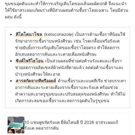
ขุมขนอุดตันและทำให้การเจริญเติบโตของเส้นผมผิดปกติ จึงแนะนำ
ให้ใช้ยาสระผมแก้ผมร่วงที่มีส่วนผสมต้านชื้อราโดยเฉพาะ โดยมีส่วน
ผสม ดังนี้
คีโตโคนาโซล
(ketoconazole) เป็นสารต้านเชื้อราที่นิยมใช้
รักษาอาการเชื้อราบนหนังศีรษะ เช่น โรคเกลื้อนหรือรังแค
ช่วยยับยั้งการเจริญเติบโตของเชื้อราโดยตรง ทำให้ลดการ
อักเสบลดอาการคันและระคายเคืองหนังศีรษะ
ซิงค์ไพริไธโอน
เป็นส่วนผสมที่ช่วยต่อต้านรังแคและเชื้อรา
ช่วยลดการผลิตเซลล์ผิวหนังที่ตายแล้ว ลดต่อต้านเชื้อราและ
บำรุงหนังศีรษะให้สะอาด
สารสกัดจากทีทรีออยล์
ต้านเชื้อราและแบคทีเรีย ช่วยบรรเทา
อาการคันและระคายเคืองจากเชื้อราและรังแค พร้อมช่วย
ทำความสะอาดรูขุมขนและปรับสมดุลของหนังศีรษะ ทำให้ไม่
เกิดการสะสมของเชื้อราและลดการอุดตันในรูขุมขน
10 แชมพูขจัดรังแค ยี่ห้อไหนดี ปี 2026 ยาสระผมแก้
รังแค ลดอาการคัน