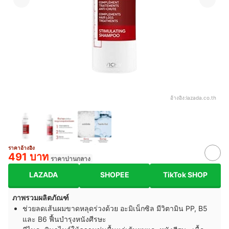
อ้างอิง:
lazada.co.th
ราคาอ้างอิง
491 บาท
ราคาปานกลาง
LAZADA
SHOPEE
TikTok SHOP
ภาพรวมผลิตภัณฑ์
ช่วยลดเส้นผมขาดหลุดร่วงด้วย อะมิเน็กซิล มีวิตามิน PP, B5
และ B6 ฟื้นบำรุงหนังศีรษะ