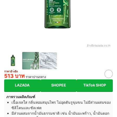
อ้างอิง:
lazada.co.th
ราคาอ้างอิง
513 บาท
ราคาปานกลาง
LAZADA
SHOPEE
TikTok SHOP
ภาพรวมผลิตภัณฑ์
เนื้อเจลใส กลิ่นหอมสมุนไพร ไม่อุดตันรูขุมขน ไม่มีส่วนผสมของ
ซิลิโคนและซัลเฟต
มีส่วนผสมจากน้ำมันธรรมชาติ เช่น น้ำมันมะพร้าว, น้ำมันดอก