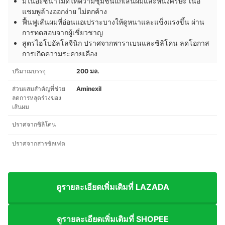
มีไนอะซินาไมด์ให้ความชุ่มชื้นแก่เส้นผมและหนังศีรษะ เนื้อ
แชมพูล้างออกง่าย ไม่ตกค้าง
ฟื้นฟูเส้นผมที่อ่อนแอเปราะบางให้ดูหนาและแข็งแรงขึ้น ผ่าน
การทดสอบจากผู้เชี่ยวชาญ
สูตรไฮโปอัลโลจีนิก ปราศจากพาราเบนและซิลิโคน ลดโอกาส
การเกิดความระคายเคือง
ปริมาณบรรจุ
200 มล.
ส่วนผสมสำคัญที่ช่วย
Aminexil
ลดการหลุดร่วงของ
เส้นผม
ปราศจากซิลิโคน
ปราศจากสารซัลเฟต
ดูรายละเอียดเพิ่มเติมที่ LAZADA
ดูรายละเอียดเพิ่มเติมที่ SHOPEE