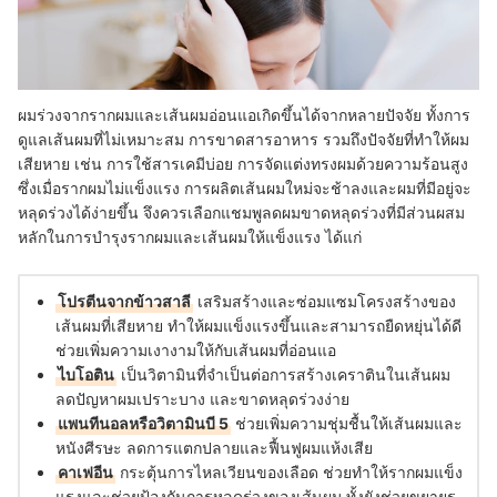
ผมร่วงจากรากผมและเส้นผมอ่อนแอเกิดขึ้นได้จากหลายปัจจัย ทั้งการ
ดูแลเส้นผมที่ไม่เหมาะสม การขาดสารอาหาร รวมถึงปัจจัยที่ทำให้ผม
เสียหาย เช่น การใช้สารเคมีบ่อย การจัดแต่งทรงผมด้วยความร้อนสูง
ซึ่งเมื่อรากผมไม่แข็งแรง การผลิตเส้นผมใหม่จะช้าลงและผมที่มีอยู่จะ
หลุดร่วงได้ง่ายขึ้น จึงควรเลือกแชมพูลดผมขาดหลุดร่วงที่มีส่วนผสม
หลักในการบำรุงรากผมและเส้นผมให้แข็งแรง ได้แก่
โปรตีนจากข้าวสาลี
เสริมสร้างและซ่อมแซมโครงสร้างของ
เส้นผมที่เสียหาย ทำให้ผมแข็งแรงขึ้นและสามารถยืดหยุ่นได้ดี
ช่วยเพิ่มความเงางามให้กับเส้นผมที่อ่อนแอ
ไบโอติน
เป็นวิตามินที่จำเป็นต่อการสร้างเคราตินในเส้นผม
ลดปัญหาผมเปราะบาง และขาดหลุดร่วงง่าย
แพนทีนอลหรือวิตามินบี 5
ช่วยเพิ่มความชุ่มชื้นให้เส้นผมและ
หนังศีรษะ ลดการแตกปลายและฟื้นฟูผมแห้งเสีย
คาเฟอีน
กระตุ้นการไหลเวียนของเลือด ช่วยทำให้รากผมแข็ง
แรงและช่วยป้องกันการหลุดร่วงของเส้นผม ทั้งยังช่วยขยายรู