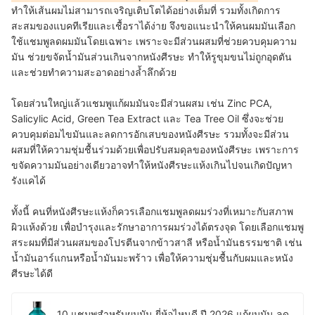
ทำให้เส้นผมไม่สามารถเจริญเติบโตได้อย่างเต็มที่ รวมทั้งเกิดการ
สะสมของแบคทีเรียและเชื้อราได้ง่าย จึงขอแนะนำให้คนผมมันเลือก
ใช้แชมพูลดผมมันโดยเฉพาะ เพราะจะมีส่วนผสมที่ช่วยควบคุมความ
มัน ช่วยขจัดน้ำมันส่วนเกินจากหนังศีรษะ ทำให้รูขุมขนไม่ถูกอุดตัน
และช่วยทำความสะอาดอย่างล้ำลึกด้วย
โดยส่วนใหญ่แล้วแชมพูแก้ผมมันจะมีส่วนผสม เช่น Zinc PCA,
Salicylic Acid, Green Tea Extract และ Tea Tree Oil ซึ่งจะช่วย
ควบคุมต่อมไขมันและลดการอักเสบของหนังศีรษะ รวมทั้งจะมีส่วน
ผสมที่ให้ความชุ่มชื้นร่วมด้วยเพื่อปรับสมดุลของหนังศีรษะ เพราะการ
ขจัดความมันอย่างเดียวอาจทำให้หนังศีรษะแห้งเกินไปจนเกิดปัญหา
รังแคได้
ทั้งนี้ คนที่หนังศีรษะแห้งก็ควรเลือกแชมพูลดผมร่วงที่เหมาะกับสภาพ
ผิวแห้งด้วย เพื่อบำรุงและรักษาอาการผมร่วงได้ตรงจุด โดยเลือกแชมพู
สระผมที่มีส่วนผสมของโปรตีนจากข้าวสาลี หรือน้ำมันธรรมชาติ เช่น
น้ำมันอาร์แกนหรือน้ำมันมะพร้าว เพื่อให้ความชุ่มชื้นกับผมและหนัง
ศีรษะได้ดี
10 แชมพูสำหรับผมมัน ยี่ห้อไหนดี ปี 2026 แก้ผมมัน ลด