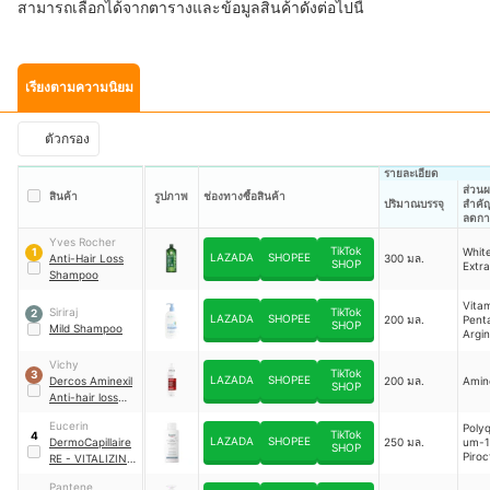
สามารถเลือกได้จากตารางและข้อมูลสินค้าดังต่อไปนี้
เรียงตามความนิยม
ตัวกรอง
รายละเอียด
ส่วน
สินค้า
รูปภาพ
ช่องทางซื้อสินค้า
ปริมาณบรรจุ
สำคัญ
ลดกา
ร่วงข
Yves Rocher
TikTok
Whit
1
LAZADA
SHOPEE
Anti-Hair Loss
300 มล.
SHOP
Extra
Shampoo
Vitam
Siriraj
TikTok
2
LAZADA
SHOPEE
200 มล.
Penta
SHOP
Mild Shampoo
Argin
Vichy
TikTok
3
LAZADA
SHOPEE
Dercos Aminexil
200 มล.
Amine
SHOP
Anti-hair loss
Shampoo
Eucerin
Polyq
TikTok
4
LAZADA
SHOPEE
DermoCapillaire
250 มล.
um-1
SHOP
Piro
RE - VITALIZING
Olam
SHAMPOO
Pant
Pantene