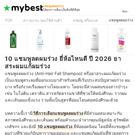
แชมพูลดผมร่วง
ให้ทุกการเลือกเป็นสิ่งที่ดีที่สุด
ค้นหา
แชมพูลดผมร่วง
TOP
ความงาม, ของใช้ส่วนตัว
แชมพู, ครีมนวด
10 แชมพูลดผมร่วง ยี่ห้อไหนดี ปี 2026 ยา
สระผมแก้ผมร่วง
แชมพูลดผมร่วง (Anti-Hair Fall Shampoo) หรือยาสระผมแก้ผมร่วง
เป็นแชมพูสระผมที่ออกแบบมาสำหรับคนที่เริ่มประสบปัญหาผมร่วง ผม
บาง หรือกังวลเรื่องผมร่วงโดยเฉพาะ โดยจะมีส่วนผสมของสารบำรุง
เช่น ไบโอติน เคราติน สารสกัดธรรมชา่ติที่ช่วยให้หนังศีรษะ รากผม
และเส้นผมแข็งแรง รวมทั้งเป็นสูตรที่อ่อนโยนต่อหนังศีรษะด้วย
บทความนี้เรามี
วิธีการเลือกแชมพูลดผมร่วง
ที่มีส่วนผสมเหมาะกับ
สภาพหนังศีรษะและเส้นผม พร้อมคำแนะนำจากคุณณัฐดนัย สุวัฑฒิต
เภสัชกร และยังมี
10 แชมพูลดผมร่วง
ยี่ห้อยอดนิยม โดยมีทั้งแชมพูแก้
ผมร่วงที่ช่วยแก้ปัญหารากผมอ่อนแอ และแชมพูแก้ผมมันที่ช่วยลดการ