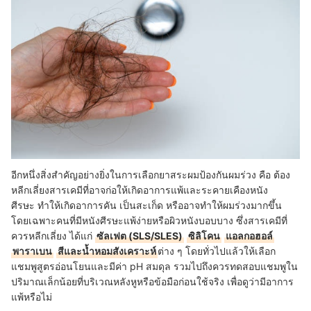
อีกหนึ่งสิ่งสำคัญอย่างยิ่งในการเลือกยาสระผมป้องกันผมร่วง คือ ต้อง
หลีกเลี่ยงสารเคมีที่อาจก่อให้เกิดอาการแพ้และระคายเคืองหนัง
ศีรษะ ทำให้เกิดอาการคัน เป็นสะเก็ด หรืออาจทำให้ผมร่วงมากขึ้น
โดยเฉพาะคนที่มีหนังศีรษะแพ้ง่ายหรือผิวหนังบอบบาง ซึ่งสารเคมีที่
ควรหลีกเลี่ยง ได้แก่
ซัลเฟต (SLS/SLES)
ซิลิโคน
แอลกอฮอล์
พาราเบน
สีและน้ำหอมสังเคราะห์
ต่าง ๆ โดยทั่วไปแล้วให้เลือก
แชมพูสูตรอ่อนโยนและมีค่า pH สมดุล รวมไปถึงควรทดสอบแชมพูใน
ปริมาณเล็กน้อยที่บริเวณหลังหูหรือข้อมือก่อนใช้จริง เพื่อดูว่ามีอาการ
แพ้หรือไม่