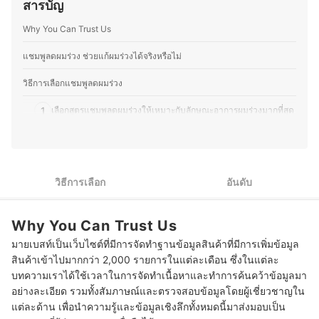
สารบัญ
เครื่องโกนขน โลชั่นบำรุงผิว หรือผลิตภัณฑ์สำหรับทำความ
สะอาดร่างกายต่าง ๆ โดยมักจะศึกษาส่วนผสมและคุณสมบัติ
Why You Can Trust Us
ของผลิตภัณฑ์อย่างละเอียด เพื่อให้มั่นใจว่าผลิตภัณฑ์ที่เลือก
ใช้มีคุณภาพและปลอดภัย จากประสบการณ์ที่ผ่านมาทำให้
คุณเบสท์มีความสามารถในการถ่ายทอดข้อมูลที่ซับซ้อนให้
แชมพูลดผมร่วง ช่วยแก้ผมร่วงได้จริงหรือไม่
อ่านง่าย เข้าใจได้เร็ว เพื่อช่วยให้ผู้อ่านตัดสินใจเลือกสินค้าที่
เหมาะกับตนเองมากที่สุด อีกทั้งยังชอบติดตามเทรนด์ความ
วิธีการเลือกแชมพูลดผมร่วง
งาม เทคโนโลยีด้านสุขภาพ และแนวทางการพัฒนา
ผลิตภัณฑ์ใหม่ ๆ ทำให้บทความมีข้อมูลที่ทันสมัยและน่าเชื่อ
1
เลือกสูตรแชมพูลดผมร่วงให้เหมาะกับลักษณะอาการผมร่วงมากที่สุด
ถืออีกด้วย
ประวัติของ ชลิตา ชำนาญเมือง (เบสท์)
คนผมมันควรเลือกแชมพูลดผมมันโดยเฉพาะ เพื่อลดการอุดตันของ
2
หนังศีรษะ
เลือกแชมพูสมุนไพรลดผมร่วงที่ใช้กลุ่มสมุนไพรธรรมชาติเป็นทาง
3
วิธีการเลือก
อันดับ
เลือกได้
4
เลือกแชมพูลดผมร่วงสูตรอ่อนโยนที่ไม่มีสารระคายเคืองหนังศีรษะ
Why You Can Trust Us
มายเบสท์เป็นเว็บไซต์ที่มีการจัดทำฐานข้อมูลสินค้าที่มีการเพิ่มข้อมูล
10 แชมพูลดผมร่วง ยี่ห้อไหนดี ยาสระผมแก้ผมร่วง
สินค้าเข้าไปมากกว่า 2,000 รายการในแต่ละเดือน ซึ่งในแต่ละ
แชมพูลดผมร่วงใช้ทุกวันได้ไหม
บทความเราได้ใช้เวลาในการจัดทำเนื้อหาและทำการค้นคว้าข้อมูลมา
อย่างละเอียด รวมทั้งสัมภาษณ์และตรวจสอบข้อมูลโดยผู้เชี่ยวชาญใน
แชมพูลดผมร่วงใช้ควบคู่กับยาปลูกผมได้หรือไม่
แต่ละด้าน เพื่อนำความรู้และข้อมูลเชิงลึกทั้งหมดนี้มาส่งมอบเป็น