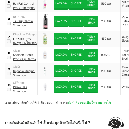
THINNING HAIR
TikTok
Micr
5
LAZADA
SHOPEE
HairFall Control
560 มล.
SHOP
Vita
Pro-V Shampoo
Dr.PONG
Yeas
TikTok
6
LAZADA
SHOPEE
Tsutsuji Gentle
200 มล.
Extra
SHOP
PDPO
Shampoo
Creat
Coff
Khaokho Talaypu
Arab
TikTok
มะกรู
7
LAZADA
SHOPEE
ยาสระผม สูตร
450 มล.
Seed
SHOP
บัวบก
มะกรูดและใบบัวบก
Clear
Folli
TikTok
8
LAZADA
SHOPEE
Scalpceuticals
80 มล.
Tech
SHOP
Bioti
Pro Scalp Derma
Niac
Retin
AloEx
Pana
TikTok
9
Prop
LAZADA
SHOPEE
Organic Original
200 มล.
Gins
SHOP
Extra
Shampoo
Mori
Pter
Giffarine
TikTok
10
ma Se
LAZADA
SHOPEE
Relive Hair
200 มล.
Vita
SHOP
Cente
Shampoo
Asiat
Extra
Cler
หากไม่พบผลิตภัณฑ์ที่กำลังมองหา สามารถ
ส่งคำร้องขอเพิ่มในรายการได้
m In
Leaf 
Aloe
การจัดอันดับสินค้าใช้เป็นข้อมูลอ้างอิงได้หรือไม่ ?