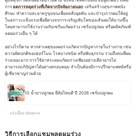
การ
ลดการหลุดร่วงที่เกิดจากปัจจัยภายนอก
เสริมสร้างสุขภาพหนัง
ศีรษะ ทำความสะอาดรูขุมขนเพื่อลดสิ่งอุดตัน และบำรุงรากผมให้อยู่
ในสภาวะแข็งแรงเพื่อยืดวงจรการเจริญเติบโตของเส้นผมให้นานขึ้น
โดยสามารถใช้งานร่วมกับเซรั่มแก้ผมร่วง เซรั่มปลูกผม หรือผลิตภัณฑ์
ลดผมร่วงอื่น ๆ ได้
อย่างไรก็ตาม หากสาเหตุของผมร่วงเกิดจากปัญหาภายในร่างกาย เช่น
ความผิดปกติของฮอร์โมน โรคบางชนิด หรือพันธุกรรม รวมถึงคนที่ผม
ร่วงเยอะมาก การใช้ยาสระผมแก้ผมร่วงเพียงอย่างเดียวอาจไม่
สามารถแก้ปัญหาได้อย่างครอบคลุม จำเป็นต้องมีการปรึกษาแพทย์หรือ
ผู้เชี่ยวชาญร่วมด้วย
10 น้ำยาปลูกผม ยี่ห้อไหนดี ปี 2026 เซรั่มปลูกผม
แจ้งเนื้อหาผิดพลาด
วิธีการเลือกแชมพูลดผมร่วง