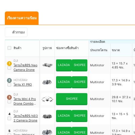
เรียงตามความนิยม
ตัวกรอง
รายละเอียด
สินค้า
รูปภาพ
ช่องทางซื้อสินค้า
ประเภทโดรน
ขนาด
น
DJI
13 x 15.7 x
1
LAZADA
SHOPEE
โดรนไซส์มินิ Neo
Multirotor
1
4.85 ซม.
Camera Drone
HOVERAir
17.3 x 14.9 x
2
LAZADA
SHOPEE
Multirotor
1
3.9 ซม.
โดรน X1 PRO
DJI
29.8 x 37.3 x
3
SHOPEE
โดรน Mini 4 Pro
Multirotor
2
10.1 ซม.
Drone Combo
Plus With RC 2
DJI
13 x 15 x 5
4
LAZADA
SHOPEE
โดรนไซส์มินิ NEO
Multirotor
1
ซม.
2 Camera Drone
HOVERAir
17.3 x 14.9 x
5
LAZADA
SHOPEE
Multirotor
1
3.9 ซม.
โดรน PROMAX