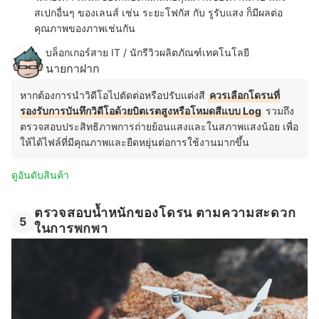
สเปกอื่นๆ ของเลนส์ เช่น ระยะโฟกัส กับ รูรับแสง ก็มีผลต่อ
คุณภาพของภาพเช่นกัน
บล็อกเกอร์สาย IT / นักรีวิวผลิตภัณฑ์เทคโนโลยี
นายกาฝาก
หากต้องการนำวิดีโอไปตัดต่อหรือปรับแต่งสี
ควรเลือกโดรนที่
รองรับการบันทึกวิดีโอด้วยบิตเรตสูงหรือโหมดสีแบบ Log
รวมถึง
ตรวจสอบประสิทธิภาพการถ่ายย้อนแสงและในสภาพแสงน้อย เพื่อ
ให้ได้ไฟล์ที่มีคุณภาพและยืดหยุ่นต่อการใช้งานมากขึ้น
ดูอันดับสินค้า
ตรวจสอบน้ำหนักของโดรน ตามความสะดวก
5
ในการพกพา