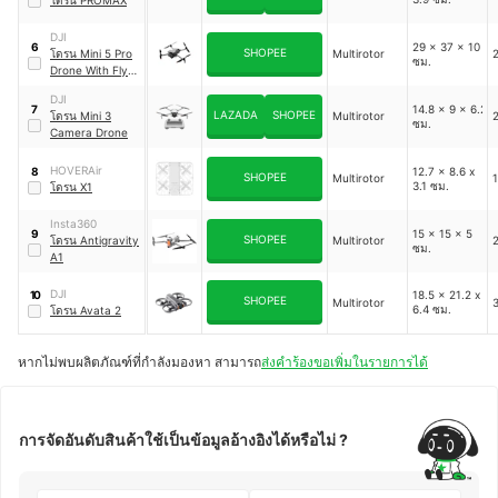
DJI
29 x 37 x 10
6
SHOPEE
โดรน Mini 5 Pro
Multirotor
2
ซม.
Drone With Fly
More Plus + DJI
DJI
RC 2
14.8 x 9 x 6.2
7
LAZADA
SHOPEE
โดรน Mini 3
Multirotor
2
ซม.
Camera Drone
HOVERAir
12.7 x 8.6 x
8
SHOPEE
Multirotor
1
3.1 ซม.
โดรน X1
Insta360
15 x 15 x 5
9
SHOPEE
โดรน Antigravity
Multirotor
2
ซม.
A1
DJI
18.5 x 21.2 x
10
SHOPEE
Multirotor
3
6.4 ซม.
โดรน Avata 2
หากไม่พบผลิตภัณฑ์ที่กำลังมองหา สามารถ
ส่งคำร้องขอเพิ่มในรายการได้
การจัดอันดับสินค้าใช้เป็นข้อมูลอ้างอิงได้หรือไม่ ?