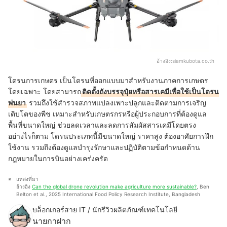
อ้างอิง:
siamkubota.co.th
โดรนการเกษตร เป็นโดรนที่ออกแบบมาสำหรับงานภาคการเกษตร
โดยเฉพาะ โดยสามารถ
ติดตั้งถังบรรจุปุ๋ยหรือสารเคมีเพื่อใช้เป็นโดรน
พ่นยา
รวมถึงใช้สำรวจสภาพแปลงเพาะปลูกและติดตามการเจริญ
เติบโตของพืช เหมาะสำหรับเกษตรกรหรือผู้ประกอบการที่ต้องดูแล
พื้นที่ขนาดใหญ่ ช่วยลดเวลาและลดการสัมผัสสารเคมีโดยตรง
อย่างไรก็ตาม โดรนประเภทนี้มีขนาดใหญ่ ราคาสูง ต้องอาศัยการฝึก
ใช้งาน รวมถึงต้องดูแลบำรุงรักษาและปฏิบัติตามข้อกำหนดด้าน
กฎหมายในการบินอย่างเคร่งครัด
แหล่งที่มา
อ้างอิง 
Can the global drone revolution make agriculture more sustainable?
, Ben 
Belton et al., 2025 International Food Policy Research Institute, Bangladesh
บล็อกเกอร์สาย IT / นักรีวิวผลิตภัณฑ์เทคโนโลยี
นายกาฝาก