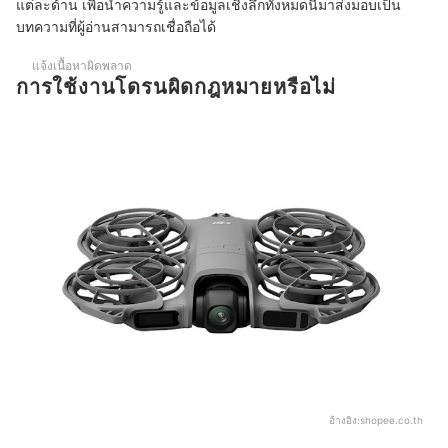
แต่ละด้าน เพื่อนำความรู้และข้อมูลเชิงลึกทั้งหมดนี้มาส่งมอบเป็น
โดรนสามารถกันน้ำได้ไหม
บทความที่ผู้อ่านสามารถเชื่อถือได้
โดรนสามารถบินในเวลากลางคืนได้หรือไม่
แจ้งเนื้อหาผิดพลาด
การใช้งานโดรนผิดกฎหมายหรือไม่
ควรดูแลและเก็บรักษาโดรนอย่างไร
บทความที่เกี่ยวข้องกับโดรน
อ้างอิง:
shopee.co.th