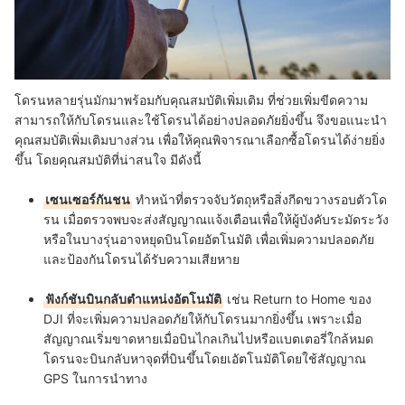
โดรนหลายรุ่นมักมาพร้อมกับคุณสมบัติเพิ่มเติม ที่ช่วยเพิ่มขีดความ
สามารถให้กับโดรนและใช้โดรนได้อย่างปลอดภัยยิ่งขึ้น จึงขอแนะนำ
คุณสมบัติเพิ่มเติมบางส่วน เพื่อให้คุณพิจารณาเลือกซื้อโดรนได้ง่ายยิ่ง
ขึ้น โดยคุณสมบัติที่น่าสนใจ มีดังนี้
เซนเซอร์กันชน
ทำหน้าที่ตรวจจับวัตถุหรือสิ่งกีดขวางรอบตัวโด
รน เมื่อตรวจพบจะส่งสัญญาณแจ้งเตือนเพื่อให้ผู้บังคับระมัดระวัง
หรือในบางรุ่นอาจหยุดบินโดยอัตโนมัติ เพื่อเพิ่มความปลอดภัย
และป้องกันโดรนได้รับความเสียหาย
ฟังก์ชันบินกลับตำแหน่งอัตโนมัติ
เช่น Return to Home ของ
DJI ที่จะเพิ่มความปลอดภัยให้กับโดรนมากยิ่งขึ้น เพราะเมื่อ
สัญญาณเริ่มขาดหายเมื่อบินไกลเกินไปหรือแบตเตอรี่ใกล้หมด
โดรนจะบินกลับหาจุดที่บินขึ้นโดยเอัตโนมัติโดยใช้สัญญาณ
GPS ในการนำทาง