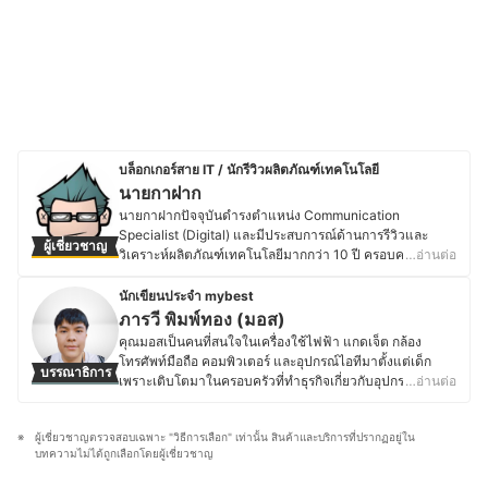
บล็อกเกอร์สาย IT / นักรีวิวผลิตภัณฑ์เทคโนโลยี
นายกาฝาก
นายกาฝากปัจจุบันดำรงตำแหน่ง Communication
Specialist (Digital) และมีประสบการณ์ด้านการรีวิวและ
ผู้เชี่ยวชาญ
วิเคราะห์ผลิตภัณฑ์เทคโนโลยีมากกว่า 10 ปี ครอบคลุมตั้งแต่
…อ่านต่อ
อุปกรณ์ขนาดเล็ก เช่น หูฟังไร้สาย ไปจนถึงอุปกรณ์เก็บข้อมูล
ระดับองค์กรอย่าง NAS โดยมุ่งเน้นการให้ข้อมูลที่รอบด้าน
นักเขียนประจำ mybest
ชัดเจน และเป็นกลาง เพื่อสนับสนุนการตัดสินใจที่เหมาะสม
ภารวี พิมพ์ทอง (มอส)
สำหรับผู้บริโภค โดยสำเร็จการศึกษาระดับปริญญาตรี
คุณมอสเป็นคนที่สนใจในเครื่องใช้ไฟฟ้า แกดเจ็ต กล้อง
วิศวกรรมศาสตร์อิเล็กทรอนิกส์ จากมหาวิทยาลัยอัสสัมชัญ
โทรศัพท์มือถือ คอมพิวเตอร์ และอุปกรณ์ไอทีมาตั้งแต่เด็ก
บรรณาธิการ
และเคยศึกษาต่อในระดับปริญญาโทด้านจิตวิทยา
เพราะเติบโตมาในครอบครัวที่ทำธุรกิจเกี่ยวกับอุปกรณ์
…อ่านต่อ
อุตสาหกรรมและองค์การ มีประสบการณ์ทำงานด้าน
อิเล็กทรอนิกส์ โดยปัจจุบันยังคงติดตามข่าวสารวงการไอที
เทคโนโลยีและระบบสารสนเทศในองค์กรเอกชนขนาดใหญ่
อย่างต่อเนื่อง ไม่ว่าจะเป็นการเปิดตัวอุปกรณ์ใหม่ เทคโนโลยี
รวมถึงบทบาทด้านการสื่อสารและการตลาดดิจิทัล ซึ่งตลอด
ผู้เชี่ยวชาญตรวจสอบเฉพาะ "วิธีการเลือก" เท่านั้น สินค้าและบริการที่ปรากฏอยู่ใน
ล่าสุด หรือแนวโน้มของตลาดอุปกรณ์อิเล็กทรอนิกส์ นอกจาก
ระยะเวลาที่ผ่านมา นายกาฝากเคยเป็นทั้งนักเขียนและ
บทความไม่ได้ถูกเลือกโดยผู้เชี่ยวชาญ
การอัปเดตข้อมูลสินค้าไอทีแล้ว คุณมอสยังชื่นชอบงานช่าง
วิทยากรรับเชิญในหัวข้อเทคโนโลยี การตลาดดิจิทัล และแนว
และ DIY โดยมักซ่อมแซมอุปกรณ์อิเล็กทรอนิกส์และเครื่องใช้