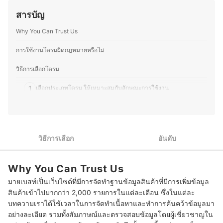
โน้มผู้บริโภค อีกทั้งยังมีผลงานหนังสือด้านเทคโนโลยีที่ติด
ไฟฟ้าด้วยตัวเองเป็นประจำ ทำให้มีความเข้าใจเรื่อง
อันดับขายดี และบทความเผยแพร่ผ่านสื่อต่าง ๆ ทั้งออนไลน์
สารบัญ
โครงสร้างและฟังก์ชันการทำงานของอุปกรณ์ต่างๆ มากขึ้น
และออฟไลน์ โดยให้ความสำคัญกับการวิเคราะห์ทั้งคุณภาพ
ความชอบนี้ช่วยให้คุณมอสสามารถเปรียบเทียบจุดเด่นจุด
การใช้งานจริง และความคุ้มค่าของผลิตภัณฑ์อย่างเป็นระบบ
Why You Can Trust Us
ด้อยของสินค้าเทคโนโลยีแต่ละประเภทได้อย่างชัดเจน ทำให้
ประวัติของ นายกาฝาก
สนุกกับการแบ่งปันความรู้เกี่ยวกับเทคโนโลยีและอุปกรณ์ไอที
ทั้งในแง่ของการเลือกซื้อ อัปเกรด และดูแลรักษา เพื่อให้ผู้อ่าน
การใช้งานโดรนผิดกฎหมายหรือไม่
สามารถเลือกอุปกรณ์ที่เหมาะสมกับการใช้งานของตนเองได้
อย่างคุ้มค่า
วิธีการเลือกโดรน
ประวัติของ ภารวี พิมพ์ทอง (มอส)
1
เลือกประเภทโดรน ให้เหมาะสมกับลักษณะการใช้งาน
2
พิจารณารูปทรงของโดรน ให้เหมาะกับพื้นที่ใช้งาน
3
ตรวจสอบระยะทางและเวลาการบินสูงสุด ให้เพียงพอต่อการขึ้นบิน
วิธีการเลือก
อันดับ
4
ตรวจสอบคุณสมบัติของกล้อง เพื่อความคมชัดของภาพที่บันทึก
Why You Can Trust Us
5
ตรวจสอบน้ำหนักของโดรน ตามความสะดวกในการพกพา
มายเบสท์เป็นเว็บไซต์ที่มีการจัดทำฐานข้อมูลสินค้าที่มีการเพิ่มข้อมูล
6
ตรวจสอบคุณสมบัติเพิ่มเติม เพื่อประสิทธิภาพการทำงานสูงสุด
สินค้าเข้าไปมากกว่า 2,000 รายการในแต่ละเดือน ซึ่งในแต่ละ
บทความเราได้ใช้เวลาในการจัดทำเนื้อหาและทำการค้นคว้าข้อมูลมา
10 โดรน ยี่ห้อไหนดี สำหรับถ่ายรูป ถ่ายวิดีโอ
อย่างละเอียด รวมทั้งสัมภาษณ์และตรวจสอบข้อมูลโดยผู้เชี่ยวชาญใน