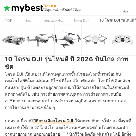
โดรน DJI
ให้ทุกการเลือกเป็นสิ่งที่ดีที่สุด
ค้นหา
10 โดรน DJI รุ่นไหนดี
TOP
กล้อง
กล้องแอคชัน
โดรน DJI
10 โดรน DJI รุ่นไหนดี ปี 2026 บินไกล ภาพ
ชัด
โดรน DJI เป็นแบรนด์โดรนคุณภาพชั้นนำของโลกที่มาพร้อมกับ
เทคโนโลยีที่โดดเด่นและดีไซน์ที่โฉบเฉี่ยวทันสมัย โดยมีให้เลือกด้วย
กันหลายรุ่น ซึ่งแต่ละรุ่นถูกออกแบบมาให้สามารถใช้งานในลักษณะที่
แตกต่างกันไป เช่น การถ่ายภาพส่วนบุคคล การถ่ายภาพระดับมือ
อาชีพ การถ่ายภาพยนตร์ การสำรวจทางภูมิศาสตร์ การเกษตร และ
การใช้งานเชิงพาณิชย์อื่น ๆ
บทความนี้เรามี
วิธีการเลือกโดรน DJI
ให้เหมาะกับการใช้งาน ทั้งรุ่นที่
เหมาะกับใช้ถ่ายวิดีโอทั่วไป และใช้งานเชิงพาณิชย์ พร้อมคำแนะนำ
จากนายกาฝาก บล็อกเกอร์สาย IT / นักรีวิวผลิตภัณฑ์เทคโนโลยี อีกทั้ง