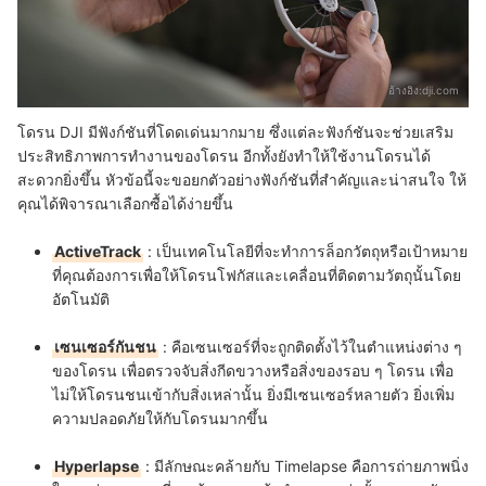
อ้างอิง:
dji.com
โดรน DJI มีฟังก์ชันที่โดดเด่นมากมาย ซึ่งแต่ละฟังก์ชันจะช่วยเสริม
ประสิทธิภาพการทำงานของโดรน อีกทั้งยังทำให้ใช้งานโดรนได้
สะดวกยิ่งขึ้น หัวข้อนี้จะขอยกตัวอย่างฟังก์ชันที่สำคัญและน่าสนใจ ให้
คุณได้พิจารณาเลือกซื้อได้ง่ายขึ้น
ActiveTrack
: เป็นเทคโนโลยีที่จะทำการล็อกวัตถุหรือเป้าหมาย
ที่คุณต้องการเพื่อให้โดรนโฟกัสและเคลื่อนที่ติดตามวัตถุนั้นโดย
อัตโนมัติ
เซนเซอร์กันชน
: คือเซนเซอร์ที่จะถูกติดตั้งไว้ในตำแหน่งต่าง ๆ
ของโดรน เพื่อตรวจจับสิ่งกีดขวางหรือสิ่งของรอบ ๆ โดรน เพื่อ
ไม่ให้โดรนชนเข้ากับสิ่งเหล่านั้น ยิ่งมีเซนเซอร์หลายตัว ยิ่งเพิ่ม
ความปลอดภัยให้กับโดรนมากขึ้น
Hyperlapse
: มีลักษณะคล้ายกับ Timelapse คือการถ่ายภาพนิ่ง