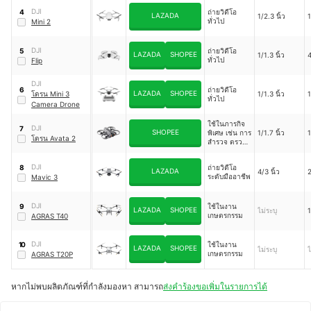
DJI
ถ่ายวิดีโอ
4
LAZADA
1/2.3 นิ้ว
ทั่วไป
Mini 2
DJI
ถ่ายวิดีโอ
5
LAZADA
SHOPEE
1/1.3 นิ้ว
ทั่วไป
Flip
DJI
ถ่ายวิดีโอ
6
LAZADA
SHOPEE
โดรน Mini 3
1/1.3 นิ้ว
ทั่วไป
Camera Drone
ใช้ในภารกิจ
DJI
7
SHOPEE
พิเศษ เช่น การ
1/1.7 นิ้ว
โดรน Avata 2
สำรวจ ตรวจ
สอบ
DJI
ถ่ายวิดีโอ
8
LAZADA
4/3 นิ้ว
ระดับมืออาชีพ
Mavic 3
DJI
ใช้ในงาน
9
LAZADA
SHOPEE
ไม่ระบุ
เกษตรกรรม
AGRAS T40
DJI
ใช้ในงาน
10
LAZADA
SHOPEE
ไม่ระบุ
ไ
เกษตรกรรม
AGRAS T20P
หากไม่พบผลิตภัณฑ์ที่กำลังมองหา สามารถ
ส่งคำร้องขอเพิ่มในรายการได้