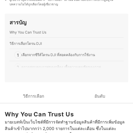
วิทยากรรับเชิญในหัวข้อเทคโนโลยี การตลาดดิจิทัล และแนว
และ DIY โดยมักซ่อมแซมอุปกรณ์อิเล็กทรอนิกส์และเครื่องใช้
บทความไม่ได้ถูกเลือกโดยผู้เชี่ยวชาญ
โน้มผู้บริโภค อีกทั้งยังมีผลงานหนังสือด้านเทคโนโลยีที่ติด
ไฟฟ้าด้วยตัวเองเป็นประจำ ทำให้มีความเข้าใจเรื่อง
อันดับขายดี และบทความเผยแพร่ผ่านสื่อต่าง ๆ ทั้งออนไลน์
โครงสร้างและฟังก์ชันการทำงานของอุปกรณ์ต่างๆ มากขึ้น
และออฟไลน์ โดยให้ความสำคัญกับการวิเคราะห์ทั้งคุณภาพ
ความชอบนี้ช่วยให้คุณมอสสามารถเปรียบเทียบจุดเด่นจุด
สารบัญ
การใช้งานจริง และความคุ้มค่าของผลิตภัณฑ์อย่างเป็นระบบ
ด้อยของสินค้าเทคโนโลยีแต่ละประเภทได้อย่างชัดเจน ทำให้
ประวัติของ นายกาฝาก
สนุกกับการแบ่งปันความรู้เกี่ยวกับเทคโนโลยีและอุปกรณ์ไอที
Why You Can Trust Us
ทั้งในแง่ของการเลือกซื้อ อัปเกรด และดูแลรักษา เพื่อให้ผู้อ่าน
สามารถเลือกอุปกรณ์ที่เหมาะสมกับการใช้งานของตนเองได้
วิธีการเลือกโดรน DJI
อย่างคุ้มค่า
ประวัติของ ภารวี พิมพ์ทอง (มอส)
1
เลือกจากซีรีส์โดรน DJI ที่สอดคล้องกับการใช้งาน
2
ตรวจสอบคุณภาพของกล้อง เพื่อความคมชัดของภาพ
3
พิจารณาจากหน่วยความจำ ให้เพียงพอต่อการบันทึกภาพ
4
ตรวจสอบประสิทธิภาพแบตเตอรี่ เพื่อระยะเวลาการบินที่เพียงพอ
วิธีการเลือก
อันดับ
5
พิจารณาโดรน DJI จากฟังก์ชันที่สำคัญ
Why You Can Trust Us
10 โดรน DJI รุ่นไหนดี บินไกล ภาพชัด
มายเบสท์เป็นเว็บไซต์ที่มีการจัดทำฐานข้อมูลสินค้าที่มีการเพิ่มข้อมูล
โดรน DJI ต้องขึ้นทะเบียนหรือไม่
สินค้าเข้าไปมากกว่า 2,000 รายการในแต่ละเดือน ซึ่งในแต่ละ