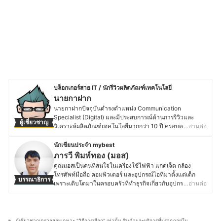
บล็อกเกอร์สาย IT / นักรีวิวผลิตภัณฑ์เทคโนโลยี
นายกาฝาก
นายกาฝากปัจจุบันดำรงตำแหน่ง Communication
Specialist (Digital) และมีประสบการณ์ด้านการรีวิวและ
ผู้เชี่ยวชาญ
วิเคราะห์ผลิตภัณฑ์เทคโนโลยีมากกว่า 10 ปี ครอบคลุมตั้งแต่
…อ่านต่อ
อุปกรณ์ขนาดเล็ก เช่น หูฟังไร้สาย ไปจนถึงอุปกรณ์เก็บข้อมูล
ระดับองค์กรอย่าง NAS โดยมุ่งเน้นการให้ข้อมูลที่รอบด้าน
นักเขียนประจำ mybest
ชัดเจน และเป็นกลาง เพื่อสนับสนุนการตัดสินใจที่เหมาะสม
ภารวี พิมพ์ทอง (มอส)
สำหรับผู้บริโภค โดยสำเร็จการศึกษาระดับปริญญาตรี
คุณมอสเป็นคนที่สนใจในเครื่องใช้ไฟฟ้า แกดเจ็ต กล้อง
วิศวกรรมศาสตร์อิเล็กทรอนิกส์ จากมหาวิทยาลัยอัสสัมชัญ
โทรศัพท์มือถือ คอมพิวเตอร์ และอุปกรณ์ไอทีมาตั้งแต่เด็ก
บรรณาธิการ
และเคยศึกษาต่อในระดับปริญญาโทด้านจิตวิทยา
เพราะเติบโตมาในครอบครัวที่ทำธุรกิจเกี่ยวกับอุปกรณ์
…อ่านต่อ
อุตสาหกรรมและองค์การ มีประสบการณ์ทำงานด้าน
อิเล็กทรอนิกส์ โดยปัจจุบันยังคงติดตามข่าวสารวงการไอที
เทคโนโลยีและระบบสารสนเทศในองค์กรเอกชนขนาดใหญ่
อย่างต่อเนื่อง ไม่ว่าจะเป็นการเปิดตัวอุปกรณ์ใหม่ เทคโนโลยี
รวมถึงบทบาทด้านการสื่อสารและการตลาดดิจิทัล ซึ่งตลอด
ล่าสุด หรือแนวโน้มของตลาดอุปกรณ์อิเล็กทรอนิกส์ นอกจาก
ระยะเวลาที่ผ่านมา นายกาฝากเคยเป็นทั้งนักเขียนและ
การอัปเดตข้อมูลสินค้าไอทีแล้ว คุณมอสยังชื่นชอบงานช่าง
ผู้เชี่ยวชาญตรวจสอบเฉพาะ "วิธีการเลือก" เท่านั้น สินค้าและบริการที่ปรากฏอยู่ใน