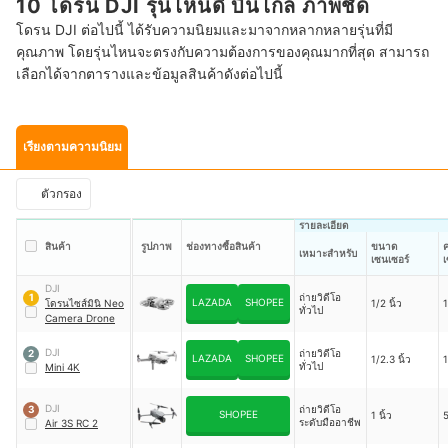
10 โดรน DJI รุ่นไหนดี บินไกล ภาพชัด
โดรน DJI ต่อไปนี้ ได้รับความนิยมและมาจากหลากหลายรุ่นที่มี
คุณภาพ โดยรุ่นไหนจะตรงกับความต้องการของคุณมากที่สุด สามารถ
เลือกได้จากตารางและข้อมูลสินค้าดังต่อไปนี้
เรียงตามความนิยม
ตัวกรอง
รายละเอียด
สินค้า
รูปภาพ
ช่องทางซื้อสินค้า
ขนาด
เหมาะสำหรับ
เซนเซอร์
เ
DJI
ถ่ายวิดีโอ
1
LAZADA
SHOPEE
โดรนไซส์มินิ Neo
1/2 นิ้ว
ทั่วไป
Camera Drone
DJI
ถ่ายวิดีโอ
2
LAZADA
SHOPEE
1/2.3 นิ้ว
ทั่วไป
Mini 4K
DJI
ถ่ายวิดีโอ
3
SHOPEE
1 นิ้ว
ระดับมืออาชีพ
Air 3S RC 2