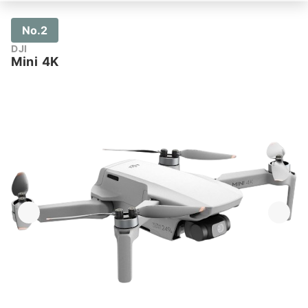
No.2
DJI
Mini 4K