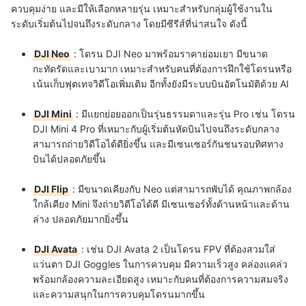
ควบคุมง่าย และมีให้เลือกหลายรุ่น เหมาะสำหรับกลุ่มผู้ใช้งานใน
ระดับเริ่มต้นไปจนถึงระดับกลาง โดยมีซีรีส์ที่น่าสนใจ ดังนี้
DJI Neo
: โดรน DJI Neo มาพร้อมราคาย่อมเยา มีขนาด
กะทัดรัดและเบามาก เหมาะสำหรับคนที่ต้องการฝึกใช้โดรนหรือ
เน้นเก็บฟุตเทจวิดีโอเพิ่มเติม อีกทั้งยังมีระบบบินอัตโนมัติด้วย AI
DJI Mini
: มีแยกย่อยออกเป็นรุ่นธรรมดาและรุ่น Pro เช่น โดรน
DJI Mini 4 Pro ที่เหมาะกับผู้เริ่มต้นหัดบินไปจนถึงระดับกลาง
สามารถถ่ายวิดีโอได้ดียิ่งขึ้น และมีเซนเซอร์กันชนรอบทิศทาง
บินได้ปลอดภัยขึ้น
DJI Flip
: มีขนาดเคียงกับ Neo แต่สามารถพับได้ คุณภาพกล้อง
ใกล้เคียง Mini จึงถ่ายวิดีโอได้ดี มีเซนเซอร์ทั้งด้านหน้าและด้าน
ล่าง ปลอดภัยมากยิ่งขึ้น
DJI Avata
: เช่น DJI Avata 2 เป็นโดรน FPV ที่ต้องสวมใส่
แว่นตา DJI Goggles ในการควบคุม มีความเร็วสูง คล่องแคล่ว
พร้อมกล้องความละเอียดสูง เหมาะกับคนที่ต้องการความสมจริง
และความสนุกในการควบคุมโดรนมากขึ้น