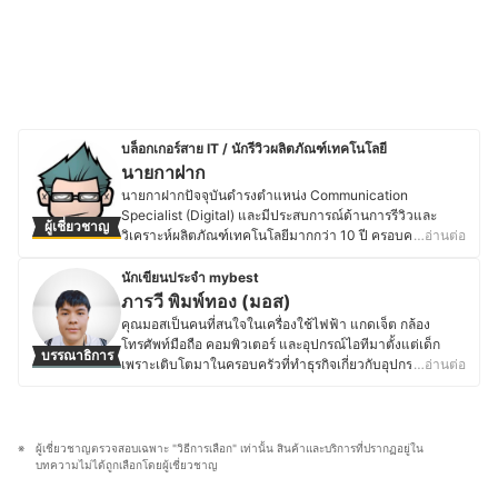
บล็อกเกอร์สาย IT / นักรีวิวผลิตภัณฑ์เทคโนโลยี
นายกาฝาก
นายกาฝากปัจจุบันดำรงตำแหน่ง Communication
Specialist (Digital) และมีประสบการณ์ด้านการรีวิวและ
ผู้เชี่ยวชาญ
วิเคราะห์ผลิตภัณฑ์เทคโนโลยีมากกว่า 10 ปี ครอบคลุมตั้งแต่
…อ่านต่อ
อุปกรณ์ขนาดเล็ก เช่น หูฟังไร้สาย ไปจนถึงอุปกรณ์เก็บข้อมูล
ระดับองค์กรอย่าง NAS โดยมุ่งเน้นการให้ข้อมูลที่รอบด้าน
นักเขียนประจำ mybest
ชัดเจน และเป็นกลาง เพื่อสนับสนุนการตัดสินใจที่เหมาะสม
ภารวี พิมพ์ทอง (มอส)
สำหรับผู้บริโภค โดยสำเร็จการศึกษาระดับปริญญาตรี
คุณมอสเป็นคนที่สนใจในเครื่องใช้ไฟฟ้า แกดเจ็ต กล้อง
วิศวกรรมศาสตร์อิเล็กทรอนิกส์ จากมหาวิทยาลัยอัสสัมชัญ
โทรศัพท์มือถือ คอมพิวเตอร์ และอุปกรณ์ไอทีมาตั้งแต่เด็ก
บรรณาธิการ
และเคยศึกษาต่อในระดับปริญญาโทด้านจิตวิทยา
เพราะเติบโตมาในครอบครัวที่ทำธุรกิจเกี่ยวกับอุปกรณ์
…อ่านต่อ
อุตสาหกรรมและองค์การ มีประสบการณ์ทำงานด้าน
อิเล็กทรอนิกส์ โดยปัจจุบันยังคงติดตามข่าวสารวงการไอที
เทคโนโลยีและระบบสารสนเทศในองค์กรเอกชนขนาดใหญ่
อย่างต่อเนื่อง ไม่ว่าจะเป็นการเปิดตัวอุปกรณ์ใหม่ เทคโนโลยี
รวมถึงบทบาทด้านการสื่อสารและการตลาดดิจิทัล ซึ่งตลอด
ล่าสุด หรือแนวโน้มของตลาดอุปกรณ์อิเล็กทรอนิกส์ นอกจาก
ระยะเวลาที่ผ่านมา นายกาฝากเคยเป็นทั้งนักเขียนและ
การอัปเดตข้อมูลสินค้าไอทีแล้ว คุณมอสยังชื่นชอบงานช่าง
ผู้เชี่ยวชาญตรวจสอบเฉพาะ "วิธีการเลือก" เท่านั้น สินค้าและบริการที่ปรากฏอยู่ใน
วิทยากรรับเชิญในหัวข้อเทคโนโลยี การตลาดดิจิทัล และแนว
และ DIY โดยมักซ่อมแซมอุปกรณ์อิเล็กทรอนิกส์และเครื่องใช้
บทความไม่ได้ถูกเลือกโดยผู้เชี่ยวชาญ
โน้มผู้บริโภค อีกทั้งยังมีผลงานหนังสือด้านเทคโนโลยีที่ติด
ไฟฟ้าด้วยตัวเองเป็นประจำ ทำให้มีความเข้าใจเรื่อง
อันดับขายดี และบทความเผยแพร่ผ่านสื่อต่าง ๆ ทั้งออนไลน์