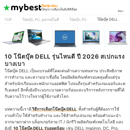
โน๊ตบุ๊ค DELL
ให้ทุกการเลือกเป็นสิ่งที่ดีที่สุด
ค้นหา
โน๊ตบุ๊ค DELL
TOP
โน้ตบุ๊ก, PC, อุปกรณ์ไอที
โน้ตบุ๊ก, PC
10 โน๊ตบุ๊ค DELL รุ่นไหนดี ปี 2026 สเปกแรง
บางเบา
โน๊ตบุ๊ค DELL เป็นแบรนด์ที่โดดเด่นด้านความทนทาน ประสิทธิภาพ
การทำงาน และความน่าเชื่อถือ โดยมีผลิตภัณฑ์ครอบคลุมตั้งแต่รุ่น
สำหรับนักเรียนและพนักงานออฟฟิศ ไปจนถึงรุ่นสำหรับเกมเมอร์และค
รีเอเตอร์ อีกทั้งยังมีระบบระบายความร้อนและบริการหลังการขายที่ได้
รับความไว้วางใจจากผู้ใช้งานทั่วโลก
บทความนี้เรามี
วิธีการเลือกโน๊ตบุ๊ค DELL
ทั้งสำหรับผู้ที่ต้องการใช้
งานทั่วไป ใช้สำหรับทำงาน และใช้สำหรับเล่นเกม
พร้อมคำแนะนำ
จากนายกาฝาก บล็อกเกอร์สาย IT / นักรีวิวผลิตภัณฑ์เทคโนโลยี และ
ยังมี
10 โน๊ตบุ๊ค DELL รุ่นยอดนิยม
เช่น DELL Inspiron, DC, Pro,