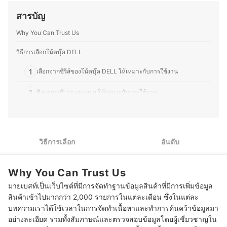
โครงสร้างและฟังก์ชันการทำงานของอุปกรณ์ต่างๆ มากขึ้น
และออฟไลน์ โดยให้ความสำคัญกับการวิเคราะห์ทั้งคุณภาพ
ความชอบนี้ช่วยให้คุณมอสสามารถเปรียบเทียบจุดเด่นจุด
สารบัญ
การใช้งานจริง และความคุ้มค่าของผลิตภัณฑ์อย่างเป็นระบบ
ด้อยของสินค้าเทคโนโลยีแต่ละประเภทได้อย่างชัดเจน ทำให้
ประวัติของ นายกาฝาก
สนุกกับการแบ่งปันความรู้เกี่ยวกับเทคโนโลยีและอุปกรณ์ไอที
Why You Can Trust Us
ทั้งในแง่ของการเลือกซื้อ อัปเกรด และดูแลรักษา เพื่อให้ผู้อ่าน
สามารถเลือกอุปกรณ์ที่เหมาะสมกับการใช้งานของตนเองได้
วิธีการเลือกโน้ตบุ๊ค DELL
อย่างคุ้มค่า
ประวัติของ ภารวี พิมพ์ทอง (มอส)
1
เลือกจากซีรีส์ของโน้ตบุ๊ค DELL ให้เหมาะกับการใช้งาน
2
พิจารณาชิปประมวลผล ให้เหมาะกับการใช้งาน
3
เลือกหน่วยความจำ RAM ให้เหมาะสมกับการใช้โปรแกรม
4
เลือกพื้นที่จัดเก็บข้อมูล ให้เพียงพอกับการใช้งาน
วิธีการเลือก
อันดับ
พิจารณาความละเอียดจอและ Refresh Rate เพื่อประสิทธิภาพการ
5
แสดงผลที่ดี
Why You Can Trust Us
6
อย่าลืมตรวจสอบพอร์ตการเชื่อมต่อ
มายเบสท์เป็นเว็บไซต์ที่มีการจัดทำฐานข้อมูลสินค้าที่มีการเพิ่มข้อมูล
สินค้าเข้าไปมากกว่า 2,000 รายการในแต่ละเดือน ซึ่งในแต่ละ
10 โน๊ตบุ๊ค DELL รุ่นไหนดี สเปกแรง บางเบา
บทความเราได้ใช้เวลาในการจัดทำเนื้อหาและทำการค้นคว้าข้อมูลมา
อย่างละเอียด รวมทั้งสัมภาษณ์และตรวจสอบข้อมูลโดยผู้เชี่ยวชาญใน
โน๊ตบุ๊ค DELL สามารถใช้งานได้นานกี่ปี