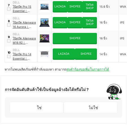
DELL
TikTok
7
LAZADA
SHOPEE
โน๊ตบุ๊ค Pro 15
15.6 นิ้ว
WVA
SHOP
Essential
｜
PV15250-
DELL
SNSPV1525003
TikTok
8
LAZADA
SHOPEE
โน๊ตบุ๊ค Alienware
16 นิ้ว
IPS
SHOP
16 Aurora
｜
OAC16250I501
DELL
9
SHOPEE
โน๊ตบุ๊ค Alienware
16 นิ้ว
IPS
M16 R2
｜
CANM162CTO01
DELL
GTH
10
LAZADA
SHOPEE
โน๊ตบุ๊ค Pro 14
14 นิ้ว
WVA
Essential
｜
PV14250-
SNSPV1425010
หากไม่พบผลิตภัณฑ์ที่กำลังมองหา สามารถ
ส่งคำร้องขอเพิ่มในรายการได้
การจัดอันดับสินค้าใช้เป็นข้อมูลอ้างอิงได้หรือไม่ ?
ใช่
ไม่ใช่