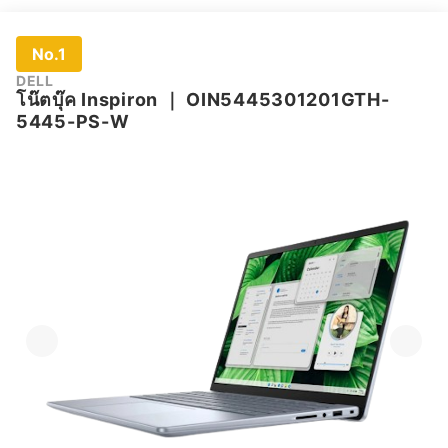
No.1
DELL
โน๊ตบุ๊ค Inspiron
｜
OIN5445301201GTH-
5445-PS-W