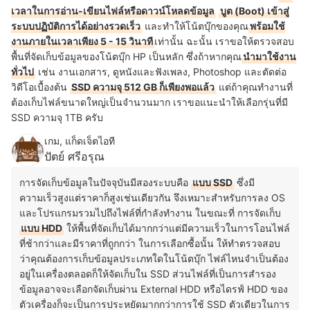
เวลาในการอ่าน-เขียนไฟล์หรือดาวน์โหลดข้อมูล
บูต (Boot) เข้าสู่
ระบบปฏิบัติการได้อย่างรวดเร็ว
และทำให้โน้ตบุ๊กของคุณ
พร้อมใช้
งานภายในเวลาเพียง 5 - 15 วินาที
เท่านั้น ฉะนั้น เราขอให้ตรวจสอบ
พื้นที่จัดเก็บข้อมูลของโน้ตบุ๊ก HP เป็นหลัก ซึ่งถ้าหากคุณ
นำมาใช้งาน
ทั่วไป
เช่น งานเอกสาร, ดูหนังและฟังเพลง, Photoshop และตัดต่อ
วิดีโอเบื้องต้น
SSD ความจุ 512 GB ก็เพียงพอแล้ว
แต่ถ้าคุณทำงานที่
ต้องเก็บไฟล์ขนาดใหญ่เป็นจำนวนมาก เราขอแนะนำให้เลือกรุ่นที่มี
SSD ความจุ 1TB ครับ
เกม, แก็ดเจ็ตไอที
ปัตย์ ศรีอรุณ
การจัดเก็บข้อมูลในปัจจุบันมีสองระบบคือ
แบบ SSD
ซึ่งมี
ความเร็วสูงแต่ราคาก็สูงเช่นเดียวกัน จึงเหมาะสำหรับการลง OS
และโปรแกรมรวมไปถึงไฟล์ที่กำลังทำงาน ในขณะที่ การจัดเก็บ
แบบ HDD
ให้พื้นที่จัดเก็บได้มากกว่าแต่มีความเร็วในการโอนไฟล์
ที่ช้ากว่าและมีราคาที่ถูกกว่า ในการเลือกซื้อนั้น ให้ทำตรวจสอบ
ว่าคุณต้องการเก็บข้อมูลประเภทใดในโน้ตบุ๊ก ไฟล์ไหนจำเป็นต้อง
อยู่ในเครื่องตลอดก็ให้จัดเก็บใน SSD ส่วนไฟล์ที่เป็นการสำรอง
ข้อมูลอาจจะเลือกจัดเก็บผ่าน External HDD หรือไดรฟ์ HDD ของ
ตัวเครื่องก็จะเป็นการประหยัดมากกว่าการใช้ SSD ตัวเดียวในการ