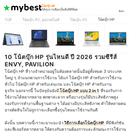
โน้ตบุ๊ก HP
ให้ทุกการเลือกเป็นสิ่งที่ดีที่สุด
ค้นหา
โน้ตบุ๊ก HP
TOP
โน้ตบุ๊ก, PC, อุปกรณ์ไอที
โน้ตบุ๊ก, PC
10 โน้ตบุ๊ก HP รุ่นไหนดี ปี 2026 รวมซีรีส์
ENVY, PAVILION
โน้ตบุ๊ก HP ที่วางจำหน่ายอยู่ในท้องตลาดนั้นมีอยู่ทั้งหมด 3 ประเภท
ใหญ่ ๆ จำแนกตามการใช้งาน ได้แก่
โน้ตบุ๊ก HP สำหรับการใช้งาน
ทั่วไป
โน้ตบุ๊
ก HP สำหรับเล่นเกม
และ
โน้ตบุ๊ก HP สำหรับงาน
ธุรกิจ
นอกจากนี้ ในปัจจุบันยังมี
โน้ตบุ๊ก HP แบบ 2 in 1
ที่รองรับการ
ใช้งานได้หลากหลาย พกพาสะดวก หรือบางรุ่นก็มีประสิทธิภาพสูง
รองรับการทำงานพื้นฐานต่าง ๆ ได้อย่างมีประสิทธิภาพ ทำให้หลายคน
อาจตัดสินใจไม่ถูกว่าจะเลือกซื้อรุ่นไหนมาใช้งานกันดี
ดังนั้น บทความนี้เราจะมาแนะนำ
วิธีการเลือกโน้ตบุ๊ก HP
ที่มีฟังก์ชัน
และฟีเจอร์หลากหลาย ให้ตรงกับความต้องการและลักษณะการใช้งาน