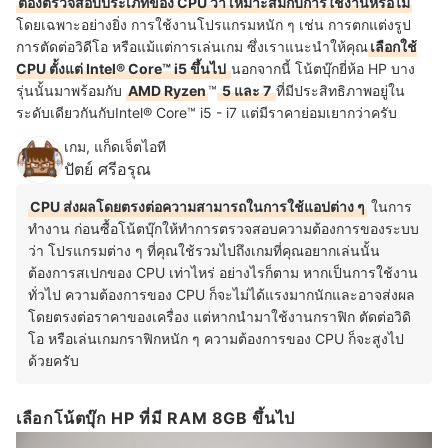
ต้องตรวจสอบประเภทของ CPU ว่า เหมาะสมกับการใช้งานหรือไม่
โดยเฉพาะอย่างยิ่ง การใช้งานโปรแกรมหนัก ๆ เช่น การตกแต่งรูป
การตัดต่อวิดีโอ หรือแม้แต่การเล่นเกม ซึ่งเราแนะนำให้คุณ
เลือกใช้
CPU ตั้งแต่ Intel® Core™ i5 ขึ้นไป
นอกจากนี้ โน้ตบุ๊กยี่ห้อ HP บาง
รุ่นนั้นมาพร้อมกับ
AMD Ryzen
™
5 และ 7
ที่มีประสิทธิภาพอยู่ใน
ระดับเดียวกันกับIntel® Core™ i5 - i7 แต่มีราคาย่อมเยากว่าครับ
เกม, แก็ดเจ็ตไอที
ปัตย์ ศรีอรุณ
CPU ส่งผลโดยตรงต่อความสามารถในการใช้แอปต่าง ๆ
ในการ
ทำงาน ก่อนซื้อโน้ตบุ๊กให้ทำการตรวจสอบความต้องการของระบบ
ว่า โปรแกรมต่าง ๆ ที่คุณใช้รวมไปถึงเกมที่คุณอยากเล่นนั้น
ต้องการสเปกของ CPU เท่าไหร่ อย่างไรก็ตาม หากเป็นการใช้งาน
ทั่วไป ความต้องการของ CPU ก็จะไม่ได้แรงมากนักและอาจส่งผล
โดยตรงต่อราคาของเครื่อง แต่หากนำมาใช้งานกราฟิก ตัดต่อวิดิ
โอ หรือเล่นเกมกราฟิกหนัก ๆ ความต้องการของ CPU ก็จะสูงไป
ด้วยครับ
เลือกโน้ตบุ๊ก HP ที่มี RAM 8GB ขึ้นไป