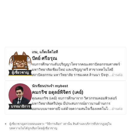
เกม, แก็ดเจ็ตไอที
ปัตย์ ศรีอรุณ
จบการศึกษาระดับปริญญาโทจากคณะสถาปัตยกรรมศาสตร์
มหาวิทยาลัยเชียงใหม่ และปริญญาตรี สาขาเทคโนโลยี
ผู้เชี่ยวชาญ
สถาปัตยกรรม มหาวิทยาลัย ราชมงคล ล้านนา ปัจจุบันทำงาน
…อ่านต่อ
เป็นอาจารย์ประจำ และใช้เวลาว่างในการทำช่อง Youtube
"แมวนูน" ในการรีวิว Gadget และ เครื่องเล่นเกมใหม่ ๆ เพื่อ
นักเขียนประจำ mybest
เติมเต็มความชอบส่วนตัวที่มีมาตั้งแต่เด็ก ๆ และติดตามข่าว
คมกริช อดุลย์พิจิตร (เคย์)
เกมเป็นประจำ ทั้ง PlayStation, Nintendo, XBOX อีกทั้งยัง
คุณคมกริช (เคย์) จบการศึกษาจาก วิศวกรรมคอมพิวเตอร์
ชอบดูหนัง ฟังเพลง อ่านหนังสือและการ์ตูน
มหาวิทยาลัยศรีปทุม มีประสบการณ์ยาวนานด้านการ
บรรณาธิการ
ประวัติของ ปัตย์ ศรีอรุณ
ออกแบบมาหลายปี แต่ด้วยความสนใจเรื่องเทคโนโลยีใหม่ ๆ
…อ่านต่อ
จึงได้ศึกษาและติดตามข่าวสารในวงการเทคโนโลยีอยู่ตลอด
ไม่ว่าจะเป็นด้าน Gadgets, Application หรือนวัตกรรมใหม่ ๆ
ผู้เชี่ยวชาญตรวจสอบเฉพาะ "วิธีการเลือก" เท่านั้น สินค้าและบริการที่ปรากฏอยู่ใน
ที่เกี่ยวกับสายเทคโนโลยีทั้งหมด นอกจากนี้คุณเคย์ยังมีความ
บทความไม่ได้ถูกเลือกโดยผู้เชี่ยวชาญ
เชี่ยวชาญในการรีวิวเครื่องใช้ไฟฟ้าทั้งทีวี, อุปกรณ์เชื่อมต่อ