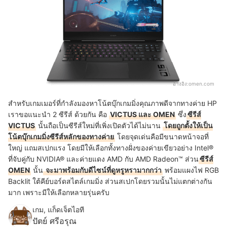
อ้างอิง:
omen.com
สำหรับเกมเมอร์ที่กำลังมองหาโน้ตบุ๊กเกมมิ่งคุณภาพดีจากทางค่าย HP
เราขอแนะนำ 2 ซีรีส์ ด้วยกัน คือ
VICTUS และ OMEN
ซึ่ง
ซีรีส์
VICTUS
นั้นถือเป็นซีรีส์ใหม่ที่เพิ่งเปิดตัวได้ไม่นาน
โดยถูกตั้งให้เป็น
โน้ตบุ๊กเกมมิ่งซีรีส์หลักของทางค่าย
โดยจุดเด่นคือมีขนาดหน้าจอที่
ใหญ่ แถมสเปกแรง โดยมีให้เลือกทั้งทางฝั่งของค่ายเขียวอย่าง Intel®
ที่จับคู่กับ NVIDIA® และค่ายแดง AMD กับ AMD
Radeon™ ส่วน
ซีรีส์
OMEN
นั้น
จะมาพร้อมกับดีไซน์ที่ดูหรูหรามากกว่า
พร้อมแผงไฟ RGB
Backlit ใต้คีย์บอร์ดสไตล์เกมมิ่ง ส่วนสเปกโดยรวมนั้นไม่แตกต่างกัน
มาก เพราะมีให้เลือกหลายรุ่นครับ
เกม, แก็ดเจ็ตไอที
ปัตย์ ศรีอรุณ