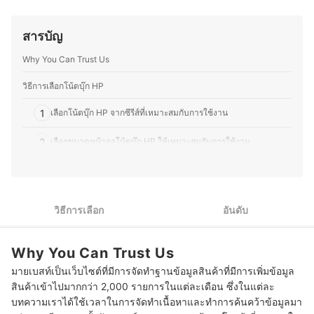
เครือข่าย และเครื่องใช้ภายในบ้าน นอกจากความถนัดด้าน
เทคโนโลยี คุณเคย์ยังสนใจวงการเกม และมีบทบาทสำคัญใน
สารบัญ
การจัดการแข่งขันระดับประเทศ อาทิ Thailand Game Expo,
Predator League และ Thailand Mobile Expo ปัจจุบันคุณ
Why You Can Trust Us
เคย์ได้เปลี่ยนเส้นทางสู่การเป็น สตรีมเมอร์ และสร้างเพจของ
ตัวเองชื่อ Blackkat Gamer โดยเน้นเนื้อหาเกี่ยวกับ เกมมือ
ถือ, Nintendo Switch และเกม PC ด้วยประสบการณ์ในหลาย
วิธีการเลือกโน้ตบุ๊ก HP
ด้าน ทำให้คุณเคย์มีความเข้าใจลึกซึ้งทั้งในเรื่อง เทคโนโลยี
และเกม สามารถถ่ายทอดเนื้อหาที่เป็นประโยชน์สำหรับผู้อ่าน
1
เลือกโน้ตบุ๊ก HP จากซีรีส์ที่เหมาะสมกับการใช้งาน
ที่สนใจสินค้ากลุ่มเครื่องใช้ไฟฟ้าและวงการเกมได้อย่างมี
ประสิทธิภาพ
2
เลือกขนาดหน้าจอโน้ตบุ๊ก HP ให้เหมาะสมกับการใช้งาน
ประวัติของ คมกริช อดุลย์พิจิตร (เคย์)
ตรวจสอบข้อมูลจำเพาะที่ช่วยเพิ่มประสิทธิภาพในการใช้งานของ
3
โน้ตบุ๊ก HP
10 โน้ตบุ๊ก ยี่ห้อ HP รุ่นไหนดี รวมซีรีส์ ENVY, PAVILION
วิธีการเลือก
อันดับ
คำถามที่พบบ่อยเกี่ยวกับโน้ตบุ๊ก HP
Why You Can Trust Us
โน้ตบุ๊ก HP มีจุดเด่นจากโน้ตบุ๊กรุ่นอื่นอย่างไร?
มายเบสท์เป็นเว็บไซต์ที่มีการจัดทำฐานข้อมูลสินค้าที่มีการเพิ่มข้อมูล
สินค้าเข้าไปมากกว่า 2,000 รายการในแต่ละเดือน ซึ่งในแต่ละ
อย่าลืมหากระเป๋าเป้ใส่โน้ตบุ๊ก HP ที่เหมาะสม
บทความเราได้ใช้เวลาในการจัดทำเนื้อหาและทำการค้นคว้าข้อมูลมา
บทส่งท้าย