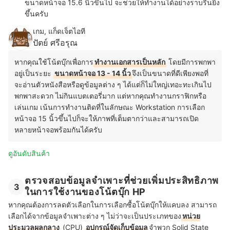
ขนาดหน้าจอ 15.6 นิ้วขึ้นไป จะช่วยให้ทำงานได้อย่างราบรื่นยิ่ง
ขึ้นครับ
เกม, แก็ดเจ็ตไอที
ปัตย์ ศรีอรุณ
หากคุณใช้โน้ตบุ๊กเพื่อการ
ทำงานเอกสารเป็นหลัก
โดยมีการพกพา
อยู่เป็นระยะ
ขนาดหน้าจอ 13 - 14 นิ้ว
จึงเป็นขนาดที่ดีเพียงพอที่
จะอ่านตัวหนังสือหรือดูข้อมูลต่าง ๆ ได้แต่ก็ไม่ใหญ่เทอะทะเกินไป
พกพาสะดวก ไม่กินแบตเตอรี่มาก แต่หากคุณทำงานกราฟิกหรือ
เล่นเกม เน้นการทำงานติดที่ในลักษณะ Workstation การเลือก
หน้าจอ 15 นิ้วขึ้นไปก็จะให้ภาพที่เต็มตากว่าและสามารถเปิด
หลายหน้าจอพร้อมกันได้ครับ
ดูอันดับสินค้า
ตรวจสอบข้อมูลจำเพาะที่ช่วยเพิ่มประสิทธิภาพ
3
ในการใช้งานของโน้ตบุ๊ก HP
หากคุณต้องการลดตัวเลือกในการเลือกซื้อโน้ตบุ๊กให้แคบลง สามารถ
เลือกได้จากข้อมูลจำเพาะต่าง ๆ ไม่ว่าจะเป็นประเภทของ
หน่วย
ประมวลผลกลาง
(CPU)
อุปกรณ์จัดเก็บข้อมูล
จำพวก Solid State