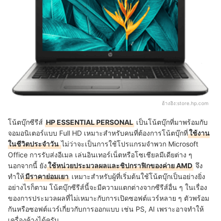
อ้างอิง:
store.hp.com
โน้ตบุ๊กซีรีส์
HP ESSENTIAL PERSONAL
เป็นโน้ตบุ๊กที่มาพร้อมกับ
จอมอนิเตอร์แบบ Full HD เหมาะสำหรับคนที่ต้องการโน้ตบุ๊กที่
ใช้งาน
ในชีวิตประจำวัน
ไม่ว่าจะเป็นการใช้โปรแกรมจำพวก Microsoft
Office การรับส่งอีเมล เล่นอินเทอร์เน็ตหรือโซเชียลมีเดียต่าง ๆ
นอกจากนี้ ยัง
ใช้หน่วยประมวลผลและชิปกราฟิกของค่าย AMD
จึง
ทำให้
มีราคาย่อมเยา
เหมาะสำหรับผู้ที่เริ่มต้นใช้โน้ตบุ๊กเป็นอย่างยิ่ง
อย่างไรก็ตาม โน้ตบุ๊กซีรีส์นี้จะมีความแตกต่างจากซีรีส์อื่น ๆ ในเรื่อง
ของการประมวลผลที่ไม่เหมาะกับการเปิดซอฟต์แวร์หลาย ๆ ตัวพร้อม
กันหรือซอฟต์แวร์เกี่ยวกับการออกแบบ เช่น PS, AI เพราะอาจทำให้
เครื่องค้างได้ครับ