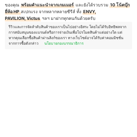
ของคุณ
พร้อมคำแนะนำจากเกมเมอร์
และยังได้รวบรวม
10 โน้ตบุ๊ก
ยี่ห้อ HP
สเปกแรง จากหลากหลายซีรีส์ ทั้ง
ENVY,
PAVILION, Victus
ฯลฯ มาฝากทุกคนกันด้วยครับ
รีวิวและการจัดลำดับสินค้าของเราเป็นไปอย่างอิสระ โดยไม่ได้รับอิทธิพลจาก
การสนับสนุนของแบรนด์หรือการจ่ายเงินเพื่อโปรโมตสินค้าแต่อย่างใด แต่
หากคุณเลือกซื้อสินค้าผ่านลิงก์ของเรา ทางเว็บไซต์อาจได้รับค่าคอมมิชชั่น
จากการซื้อดังกล่าว
นโยบายกองบรรณาธิการ