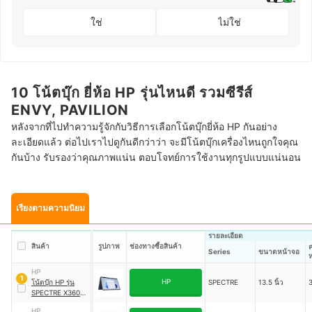
ใช่
ไม่ใช่
10 โน้ตบุ๊ก ยี่ห้อ HP รุ่นไหนดี รวมซีรีส์
ENVY, PAVILION
หลังจากที่ไปทำความรู้จักกับวิธีการเลือกโน้ตบุ๊กยี่ห้อ HP กันอย่าง
ละเอียดแล้ว ต่อไปเราไปดูกันดีกว่าว่า จะมีโน้ตบุ๊กเครื่องไหนถูกใจคุณ
กันบ้าง รับรองว่าคุณภาพแน่น ตอบโจทย์การใช้งานทุกรูปแบบแน่นอน
เรียงตามความนิยม
รายละเอียด
สินค้า
รูปภาพ
ช่องทางซื้อสินค้า
Series
ขนาดหน้าจอ
HP
1
HP
โน้ตบุ๊ก HP รุ่น
SPECTRE
13.5 นิ้ว
SPECTRE X360
14-EF0007TU
HP