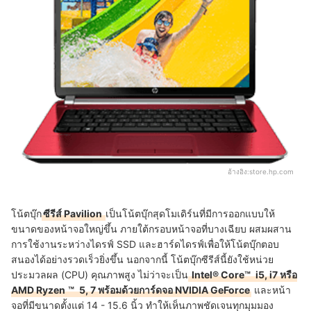
อ้างอิง:
store.hp.com
โน้ตบุ๊ก
ซีรีส์ Pavilion
เป็นโน้ตบุ๊กสุดโมเดิร์นที่มีการออกแบบให้
ขนาดของหน้าจอใหญ่ขึ้น ภายใต้กรอบหน้าจอที่บางเฉียบ ผสมผสาน
การใช้งานระหว่างไดรฟ์ SSD และฮาร์ดไดรฟ์เพื่อให้โน้ตบุ๊กตอบ
สนองได้อย่างรวดเร็วยิ่งขึ้น นอกจากนี้ โน้ตบุ๊กซีรีส์นี้ยังใช้หน่วย
ประมวลผล (CPU) คุณภาพสูง ไม่ว่าจะเป็น
Intel® Core™
i5, i7 หรือ
AMD Ryzen
™
5, 7 พร้อมด้วยการ์ดจอ NVIDIA GeForce
และหน้า
จอที่มีขนาดตั้งแต่ 14 - 15.6 นิ้ว ทำให้เห็นภาพชัดเจนทุกมุมมอง