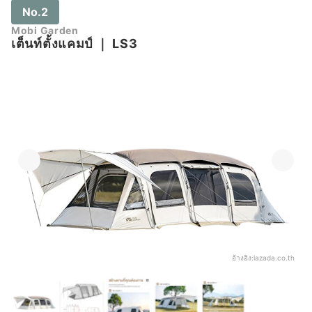
No.2
Mobi Garden
เต็นท์ตั้งแคมป์
｜
LS3
อ้างอิง:
lazada.co.th