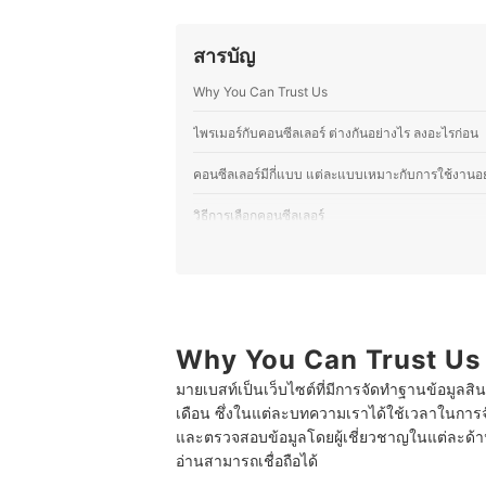
ราวเกี่ยวกับความงามและอาหาร ไม่ว่าจ
ผู้อ่านสามารถนำไปปรับใช้ในชีวิตประ
สารบัญ
ประวัติของ ขวัญชนก โยชิโมโตะ (อ
Why You Can Trust Us
ไพรเมอร์กับคอนซีลเลอร์ ต่างกันอย่างไร ลงอะไรก่อน
คอนซีลเลอร์มีกี่แบบ แต่ละแบบเหมาะกับการใช้งานอ
วิธีการเลือกคอนซีลเลอร์
1
เลือกเนื้อคอนซีลเลอร์ให้เหมาะกับปัญหาผิวแล
2
พิจารณาสูตรคอนซีลเลอร์ตามสภาพผิวด้วย เพ
3
เลือกโทนสีคอนซีลเลอร์ให้เหมาะกับโทนสีผิวด
Why You Can Trust Us
มายเบสท์เป็นเว็บไซต์ที่มีการจัดทำฐานข้อมูลสิ
10 คอนซีลเลอร์ ถูกและดี แบรนด์แนะนำ ปกปิดดี
เดือน ซึ่งในแต่ละบทความเราได้ใช้เวลาในการจ
ใช้คอนซีลเลอร์แทนรองพื้นได้ไหม
และตรวจสอบข้อมูลโดยผู้เชี่ยวชาญในแต่ละด้าน เ
อ่านสามารถเชื่อถือได้
คอนซีลเลอร์ ลงตอนไหน