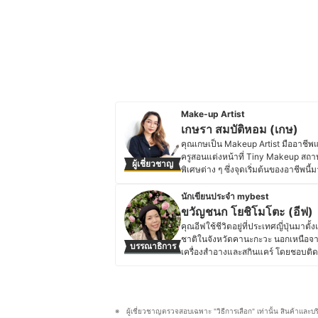
Make-up Artist
เกษรา สมบัติหอม (เกษ)
คุณเกษเป็น Makeup Artist มืออาชีพ
ครูสอนแต่งหน้าที่ Tiny Makeup สถ
ผู้เชี่ยวชาญ
พิเศษต่าง ๆ ซึ่งจุดเริ่มต้นของอาช
มหาวิทยาลัยขอนแก่น และเริ่มต้นอาช
Artist ที่ Tiny Makeup และเปลี่ยนเ
นักเขียนประจำ mybest
แล้ว คุณเกษก็ยังเป็นนักเขียนรีวิวเคร
ขวัญชนก โยชิโมโตะ (อีฟ)
และอุปกรณ์แต่งหน้าแก่ผู้ที่สนใจ โดย
คุณอีฟใช้ชีวิตอยู่ที่ประเทศญี่ปุ่นม
มั่นใจและบ่งบอกตัวตนของแต่ละคน
ชาติในจังหวัดคานะกะวะ นอกเหนือจา
บรรณาธิการ
ประวัติของ เกษรา สมบัติหอม (เกษ
เครื่องสำอางและสกินแคร์ โดยชอบติด
รีวิวเกี่ยวกับเครื่องสำอางและสกินแค
ญี่ปุ่น ไม่ว่าจะเป็นแต่งหน้าเจ้าสาว
ผลิตภัณฑ์ให้เหมาะกับสภาพผิวและโอ
การคิดค้นสูตรใหม่ ๆ ที่ผสมผสานระหว
ผู้เชี่ยวชาญตรวจสอบเฉพาะ "วิธีการเลือก" เท่านั้น สินค้าและบ
ชอบทดลองวัตถุดิบที่หาได้ในญี่ปุ่น และ