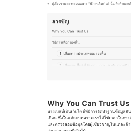
การคิดค้นสูตรใหม่ ๆ ที่ผสมผสานระหว
ผู้เชี่ยวชาญตรวจสอบเฉพาะ "วิธีการเลือก" เท่านั้น สินค้าและบ
ชอบทดลองวัตถุดิบที่หาได้ในญี่ปุ่น และ
ราวเกี่ยวกับความงามและอาหาร ไม่ว่าจ
ผู้อ่านสามารถนำไปปรับใช้ในชีวิตประ
สารบัญ
ประวัติของ ขวัญชนก โยชิโมโตะ (อ
Why You Can Trust Us
วิธีการเลือกรองพื้น
1
เลือกตามประเภทของรองพื้น
2
เลือกรองพื้นที่มี Finish Look เข้ากับสภาพผิว
3
เลือกรองพื้นตามระดับการปกปิดที่เหมาะสม
4
เลือกรองพื้นให้เข้ากับสีผิวของตัวเอง
5
Why You Can Trust Us
เลือกรองพื้นที่ปราศจากสารระคายเคืองสำหรับค
มายเบสท์เป็นเว็บไซต์ที่มีการจัดทำฐานข้อมูลสิ
10 อันดับ รองพื้น ถูกและดี ปกปิดดี ราคาไม่แพง
เดือน ซึ่งในแต่ละบทความเราได้ใช้เวลาในการจ
และตรวจสอบข้อมูลโดยผู้เชี่ยวชาญในแต่ละด้าน เ
คำถามที่พบบ่อยเกี่ยวกับรองพื้น ถูกและดี
อ่านสามารถเชื่อถือได้