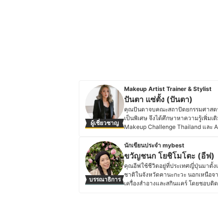
Makeup Artist Trainer & Stylist
ปันตา แซ่ตั้ง (ปันตา)
คุณปันตาจบคณะสถาปัตยกรรมศาสตร์จ
เป็นพิเศษ จึงได้ศึกษาหาความรู้เพิ่ม
ผู้เชี่ยวชาญ
Makeup Challenge Thailand และ Art
ดิโอสอนแต่งหน้า L’artiste Beauty & 
เรื่องการแต่งหน้าให้กับองค์กรเอกชน
นักเขียนประจำ mybest
ความไว้วางใจให้ทำงานกับผู้บริหารร
ขวัญชนก โยชิโมโตะ (อีฟ)
ตาเชื่อว่าทุกคนมีความงามในแบบฉบับข
คุณอีฟใช้ชีวิตอยู่ที่ประเทศญี่ปุ่นม
เด่นมากขึ้นเท่านั้น และความเชื่อนี้
ชาติในจังหวัดคานะกะวะ นอกเหนือจา
บรรณาธิการ
สวยในแบบฉบับที่ยังมีความเป็นตัวเองอยู
เครื่องสำอางและสกินแคร์ โดยชอบติด
ประวัติของ ปันตา แซ่ตั้ง (ปันตา)
รีวิวเกี่ยวกับเครื่องสำอางและสกินแค
ญี่ปุ่น ไม่ว่าจะเป็นแต่งหน้าเจ้าสาว
ผลิตภัณฑ์ให้เหมาะกับสภาพผิวและโอ