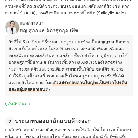
ส่วนผสมที่มีคุณสมบัติช่วยกระชับรูขุมขนและผลัดเซลล์ผิว เช่น พวก
กรดผลไม้ (AHA), กรดวิตามิน และกรดซาลิไซลิก (Salicylic Acid)
แพทย์ผิวหนัง
พญ.ศุภกมล ฉัตรศุภกุล (พีช)
ผิวที่ไม่เรียบเนียน มีริ้วรอย และรูขุมขนกว้างเป็นสัญญาณเตือนว่า
ผิวเราเริ่มไม่แข็งแรง โครงสร้างระหว่างเซลล์ผิวที่คอยเชื่อมต่อ
เซลล์ผิวแต่ละเซลล์เริ่มหย่อนคล้อย ซึ่งจะทำให้เราดูมีอายุ การใช้
มาสก์สูตรที่มีส่วนผสมในการเพิ่มความแข็งแรงของโครงสร้าง
ระหว่างเซลล์ผิวและช่วยเติมความชุ่มชื้นให้กับเซลล์ผิว จะช่วย
ทำให้ผิวดูแข็งแรง ริ้วรอยมองเห็นไม่ชัด รูขุมขนดูกระชับขึ้นได้
ลดอายุผิวได้เลยค่ะ โดย
ส่วนประกอบส่วนใหญ่จะเป็นพวกโปรตีน
และกลุ่มคอลลาเจน
ค่ะ
ดูอันดับสินค้า
ประเภทของมาส์กแบบล้างออก
2
มาส์กหน้าแบบล้างออกมีอยู่หลายประเภทให้เลือกใช้ ไม่ว่าจะเป็นแบบ
ครีม, แบบโคลน หรือแบบโฟม ซึ่งแต่ละประเภทนั้นก็มีข้อดี-ข้อเสีย