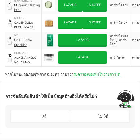
GRAYMELIN
Mask
7
LAZADA
SHOPEE
Mugwort Heating
มาส์กเนื้อครีม
ทุกส
Pack
KIEHL'S
8
LAZADA
SHOPEE
CALENDULA
มาส์กเนื้อเจล
ทุกส
PETAL MASK
VT
มาส์กเนื้อฟอง
9
LAZADA
Cica Bubble
โฟม、มาส์ก
ทุกส
โคลน
Sparkling
Booster
SKINMIDE
10
LAZADA
ALASKA MESO
มาส์กโคลน
ทุกส
VOLCANO
DETOXFIYING
CLAY MASK
หากไม่พบผลิตภัณฑ์ที่กำลังมองหา สามารถ
ส่งคำร้องขอเพิ่มในรายการได้
การจัดอันดับสินค้าใช้เป็นข้อมูลอ้างอิงได้หรือไม่ ?
ใช่
ไม่ใช่