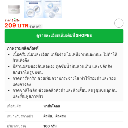
ราคาอ้างอิง
209 บาท
ราคาต่ำ
ดูรายละเอียดเพิ่มเติมที่ SHOPEE
ภาพรวมผลิตภัณฑ์
เนื้อครีมเนียนละเอียด เกลี่ยง่าย ไม่เหนียวเหนอะหนะ ไม่ทำให้
ผิวแห้งตึง
มีส่วนผสมของดินสอพอง ดูดซับน้ำมันส่วนเกิน และขจัดสิ่ง
สกปรกในรูขุมขน
กรดทาร์ทาริก ช่วยเพิ่มความกระจ่างใส ทำให้รอยดำและรอย
แดงจางลง
กรดซาลิไซลิก ช่วยลดสิวหัวดำและสิวเสี้ยน ลดรูขุมขนอุดตัน
และฟื้นฟูสภาพผิว
เนื้อสัมผัส
มาส์กโคลน
เหมาะกับสภาพผิว
ผิวมัน、ผิวผสม
ปริมาณบรรจุ
100 กรัม