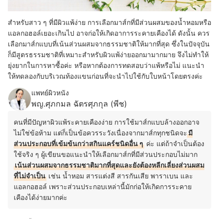
สำหรับสาว ๆ ที่มีผิวแพ้ง่าย การเลือกมาส์กที่มีส่วนผสมของน้ำหอมหรือ
แอลกอฮอล์เยอะเกินไป อาจก่อให้เกิดอาการระคายเคืองได้ ดังนั้น ควร
เลือกมาส์กแบบที่เน้นส่วนผสมจากธรรมชาติให้มากที่สุด ซึ่งในปัจจุบัน
ก็มีสูตรธรรมชาติที่เหมาะสำหรับผิวแพ้ง่ายออกมามากมาย จึงไม่ทำให้
ยุ่งยากในการหาซื้อค่ะ หรือหากต้องการทดสอบว่าแพ้หรือไม่ แนะนำ
ให้ทดลองกับบริเวณท้องแขนก่อนที่จะนำไปใช้กับใบหน้าโดยตรงค่ะ
แพทย์ผิวหนัง
พญ.ศุภกมล ฉัตรศุภกุล (พีช)
คนที่มีปัญหาผิวแพ้ระคายเคืองง่าย การใช้มาส์กแบบล้างออกอาจ
ไม่ใช่ข้อห้าม แต่ก็เป็นข้อควรระวังเนื่องจากมาส์กทุกชนิดจะ
มี
ส่วนประกอบที่เข้มข้นกว่าสกินแคร์ชนิดอื่น ๆ
ค่ะ แต่ถ้าจำเป็นต้อง
ใช้จริง ๆ ผู้เขียนขอแนะนำให้เลือกมาส์กที่มีส่วนประกอบไม่มาก
เน้นส่วนผสมจากธรรมชาติมากที่สุดและยังต้องหลีกเลี่ยงส่วนผสม
ที่ไม่จำเป็น
เช่น น้ำหอม สารแต่งสี สารกันเสีย พาราเบน และ
แอลกอฮอล์ เพราะส่วนประกอบเหล่านี้มักก่อให้เกิดการระคาย
เคืองได้ง่ายมากค่ะ