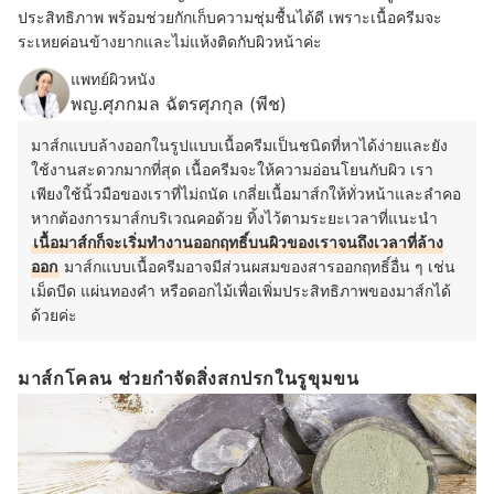
ประสิทธิภาพ พร้อมช่วยกักเก็บความชุ่มชื้นได้ดี เพราะเนื้อครีมจะ
ระเหยค่อนข้างยากและไม่แห้งติดกับผิวหน้าค่ะ
แพทย์ผิวหนัง
พญ.ศุภกมล ฉัตรศุภกุล (พีช)
มาส์กแบบล้างออกในรูปแบบเนื้อครีมเป็นชนิดที่หาได้ง่ายและยัง
ใช้งานสะดวกมากที่สุด เนื้อครีมจะให้ความอ่อนโยนกับผิว เรา
เพียงใช้นิ้วมือของเราที่ไม่ถนัด เกลี่ยเนื้อมาส์กให้ทั่วหน้าและลำคอ
หากต้องการมาส์กบริเวณคอด้วย ทิ้งไว้ตามระยะเวลาที่แนะนำ
เนื้อมาส์กก็จะเริ่มทำงานออกฤทธิ์บนผิวของเราจนถึงเวลาที่ล้าง
ออก
มาส์กแบบเนื้อครีมอาจมีส่วนผสมของสารออกฤทธิ์อื่น ๆ เช่น
เม็ดบีด แผ่นทองคำ หรือดอกไม้เพื่อเพิ่มประสิทธิภาพของมาส์กได้
ด้วยค่ะ
มาส์กโคลน ช่วยกำจัดสิ่งสกปรกในรูขุมขน