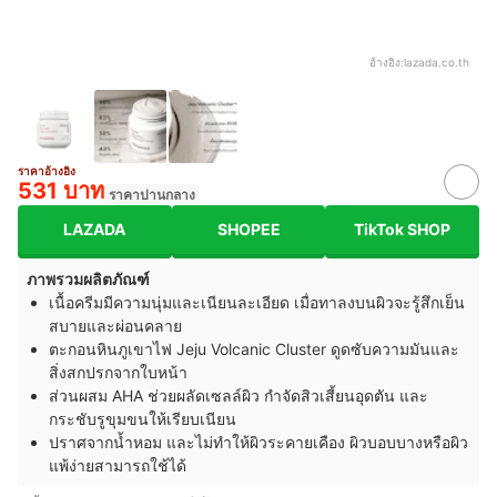
อ้างอิง:
lazada.co.th
ราคาอ้างอิง
531 บาท
ราคาปานกลาง
LAZADA
SHOPEE
TikTok SHOP
ภาพรวมผลิตภัณฑ์
เนื้อครีมมีความนุ่มและเนียนละเอียด เมื่อทาลงบนผิวจะรู้สึกเย็น
สบายและผ่อนคลาย
ตะกอนหินภูเขาไฟ Jeju Volcanic Cluster ดูดซับความมันและ
สิ่งสกปรกจากใบหน้า
ส่วนผสม AHA ช่วยผลัดเซลล์ผิว กำจัดสิวเสี้ยนอุดตัน และ
กระชับรูขุมขนให้เรียบเนียน
ปราศจากน้ำหอม และไม่ทำให้ผิวระคายเคือง ผิวบอบบางหรือผิว
แพ้ง่ายสามารถใช้ได้