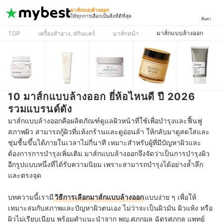
มาส์กแบบล้างออก
ให้ทุกการเลือกเป็นสิ่งที่ดีที่สุด
ค้นหา
มาส์กแบบล้างออก
TOP
เครื่องสำอาง, สกินแคร์
มาส์กหน้า
10 มาส์กแบบล้างออก ยี่ห้อไหนดี ปี 2026
รวมแบรนด์ดัง
มาส์กแบบล้างออกคือผลิตภัณฑ์ดูแลผิวหน้าที่ใช้เพื่อบำรุงและฟื้นฟู
สภาพผิว สามารถกู้ผิวที่แห้งกร้านและดูอ่อนล้า ให้กลับมาดูสดใสและ
ชุ่มชื้นขึ้นได้ภายในเวลาไม่กี่นาที เหมาะสำหรับผู้ที่มีปัญหาผิวและ
ต้องการการบำรุงเพิ่มเติม มาส์กแบบล้างออกจึงจัดว่าเป็นการบำรุงผิว
อีกรูปแบบหนึ่งที่ได้รับความนิยม เพราะสามารถบำรุงได้อย่างล้ำลึก
และตรงจุด
บทความนี้เรามี
วิธีการเลือกมาส์กแบบล้างออก
แบบง่าย ๆ เพื่อให้
เหมาะสมกับสภาพและปัญหาผิวตนเอง ไม่ว่าจะเป็นผิวมัน ผิวแห้ง หรือ
ผิวไม่เรียบเนียน พร้อมคำแนะนำจาก พญ.ศุภกมล ฉัตรศุภกุล แพทย์