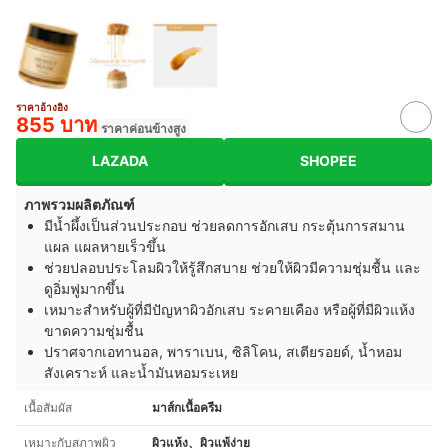
ราคาอ้างอิง
855 บาท
ราคาค่อนข้างสูง
LAZADA
SHOPEE
ภาพรวมผลิตภัณฑ์
มีน้ำผึ้งเป็นส่วนประกอบ ช่วยลดการอักเสบ กระตุ้นการสมาน
แผล แผลหายเร็วขึ้น
ช่วยปลอบประโลมผิวให้รู้สึกสบาย ช่วยให้ผิวมีความชุ่มชื้น และ
ดูอิ่มฟูมากขึ้น
เหมาะสำหรับผู้ที่มีปัญหาผิวอักเสบ ระคายเคือง หรือผู้ที่มีผิวแห้ง
ขาดความชุ่มชื้น
ปราศจากเอทานอล, พาราเบน, ซิลิโคน, สเตียรอยด์, น้ำหอม
สังเคราะห์ และน้ำมันหอมระเหย
เนื้อสัมผัส
มาส์กเนื้อครีม
เหมาะกับสภาพผิว
ผิวแห้ง、ผิวแพ้ง่าย