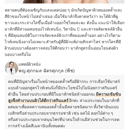
หลายคนที่ต้องเผชิญกับแสงแดดบ่อย ๆ มักเกิดปัญหาผิวหมองคล้ำและ
สีผิวของใบหน้าไม่สม่ำเสมอ เมื่อใช้มาส์กจึงคาดหวังว่า จะได้ผิวที่ดู
ขาวและกระจ่างใสขึ้นเมื่อล้างออกใช่ไหมล่ะคะ ดังนั้น แนะนำให้เลือก
มาส์กที่มีส่วนผสมของไวท์เทนนิ่ง, วิตามิน C และสารผลัดเซลล์ผิวอื่น
ๆ ที่มีคุณสมบัติในการขจัดเซลล์ผิวเก่าที่หมองคล้ำออก อย่างไรก็ตาม
ไวท์เทนนิ่งอาจไม่เหมาะสำหรับผู้ที่มีผิวแพ้ง่ายสักเท่าไหร่ หากใครที่มี
ผิวบอบบบางต้องตรวจสอบให้ดีก่อนว่า มาส์กสูตรนั้นอ่อนโยนต่อผิว
บอบบางหรือไม่
แพทย์ผิวหนัง
พญ.ศุภกมล ฉัตรศุภกุล (พีช)
คนที่มีปัญหาเรื่องใบหน้าหมองคล้ำหรือมีฝ้ากระ การเลือกใช้มาสก์
แบบล้างออกสูตรไวท์เทนนิ่งก็มีประโยชน์ไปไม่น้อยกว่าสกินแคร์
ตัวอื่น โดยส่วนประกอบที่มีในมาส์กชนิดล้างออกจะ
มีความเข้มข้น
สูงจึงทำงานบนผิวได้ดีกว่าสกินแคร์
อีกค่ะ ส่วนประกอบในมาส์กที่
ผสมมาเพื่อลดความหมองคล้ำนั้นมีหลายชนิดมาก ทั้งวิตามินแบบ
เบสิกหรือส่วนประกอบจากธรรมชาติ เช่น ผลไม้ ดอกไม้ต่าง ๆ
หรือส่วนประกอบจากสมุนไพรที่น่าสนใจล้วนมีส่วนช่วยในการลด
การสร้างเม็ดสีเมลานินทั้งหมดค่ะ