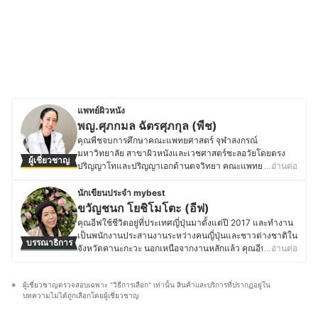
แพทย์ผิวหนัง
พญ.ศุภกมล ฉัตรศุภกุล (พีช)
คุณพีชจบการศึกษาคณะแพทยศาสตร์ จุฬาลงกรณ์
มหาวิทยาลัย สาขาผิวหนังและเวชศาสตร์ชะลอวัยโดยตรง
ผู้เชี่ยวชาญ
ปริญญาโทและปริญญาเอกด้านตจวิทยา คณะแพทยศาสตร์
…อ่านต่อ
จุฬาลงกรณ์มหาวิทยาลัย รวมทั้งยังมีวุฒิบัตรเวชศาสตร์ด้าน
ชะลอวัย American Board of Antiaging (A4M) ซึ่งนอกเหนือ
นักเขียนประจำ mybest
จากคุณวุฒิต่าง ๆ แล้ว ส่วนตัวคุณพีชยังชื่นชอบการดูแลตัว
ขวัญชนก โยชิโมโตะ (อีฟ)
เองในด้านสุขภาพผิวและเส้นผมเป็นพิเศษ จึงชอบที่จะศึกษา
คุณอีฟใช้ชีวิตอยู่ที่ประเทศญี่ปุ่นมาตั้งแต่ปี 2017 และทำงาน
เกี่ยวกับผลิตภัณฑ์บำรุงผิวทั้งยี่ห้อต่าง ๆ และเวชสำอาง รวม
เป็นพนักงานประสานงานระหว่างคนญี่ปุ่นและชาวต่างชาติใน
บรรณาธิการ
ทั้งมีความสนใจเกี่ยวกับนวัตกรรมการดูแลสุขภาพเป็นพิเศษ
จังหวัดคานะกะวะ นอกเหนือจากงานหลักแล้ว คุณอีฟยัง
…อ่านต่อ
ไม่ว่าจะเป็นการทำเลเซอร์ สกินแคร์ หรือกลุ่มสกินบูสเตอร์ที่จะ
ทำงานเป็นล่ามฟรีแลนซ์และมีความสนใจในเรื่องเครื่อง
ช่วยดูแลและฟื้นฟูผิวให้มีสุขภาพดีมากขึ้น ปัจจุบันคุณพีช
สำอางและสกินแคร์ โดยชอบติดตามเทรนด์ความงามทั้งจาก
ทำงานที่โรงพยาบาลเอกชน โดยใช้วิชาชีพในการตรวจรักษา
ผู้เชี่ยวชาญตรวจสอบเฉพาะ "วิธีการเลือก" เท่านั้น สินค้าและบริการที่ปรากฏอยู่ใน
แบรนด์ญี่ปุ่นและอื่น ๆ ทดลองผลิตภัณฑ์ และอ่านรีวิวเกี่ยวกับ
โรคผิวหนังทั่วไป คอยให้คำปรึกษาด้านผิวพรรณและการ
บทความไม่ได้ถูกเลือกโดยผู้เชี่ยวชาญ
เครื่องสำอางและสกินแคร์อยู่เสมอ นอกจากนี้ ยังมี
ออกแบบรูปหน้าให้กับทั้งชาวไทยและต่างชาติ อีกทั้งยังให้
ประสบการณ์แต่งหน้าสำหรับงานต่าง ๆ ทั้งในไทยและญี่ปุ่น