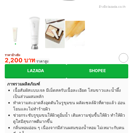
อ้างอิง:
lazada.co.th
ราคาอ้างอิง
2,200 บาท
ราคาสูง
LAZADA
SHOPEE
ภาพรวมผลิตภัณฑ์
เนื้อสัมผัสแบบเจล มีเม็ดสครับเนื้อละเอียด โสมขาวและน้ำผึ้ง
เป็นส่วนผสมหลัก
ทำความสะอาดสิ่งอุดตันในรูขุมขน ผลัดเซลล์ผิวที่ตายแล้ว อ่อน
โยนและไม่ทำร้ายผิว
ช่วยกระชับรูขุมขนให้ผิวดูอิ่มน้ำ เติมความชุ่มขื้นให้ผิว ทำให้ผิว
ดูใสมีสุขภาพดีมากขึ้น
กลิ่นหอมอ่อน ๆ เนื่องจากมีส่วนผสมของน้ำหอม ไม่เหมาะกับคน