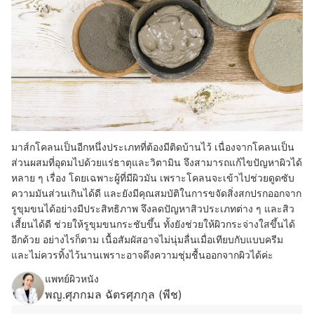
มาส์กโคลนเป็นอีกหนึ่งประเภทที่ต้องมีติดบ้านไว้ เนื่องจากโคลนเป็น
ส่วนผสมที่อุดมไปด้วยแร่ธาตุและวิตามิน จึงสามารถแก้ไขปัญหาผิวได้
หลาย ๆ เรื่อง โดยเฉพาะผู้ที่มีผิวมัน เพราะโคลนจะเข้าไปช่วยดูดซับ
ความมันส่วนเกินได้ดี และยังมีคุณสมบัติในการขจัดสิ่งสกปรกออกจาก
รูขุมขนได้อย่างมีประสิทธิภาพ จึงลดปัญหาสิวประเภทต่าง ๆ และสิว
เสี้ยนได้ดี ช่วยให้รูขุมขนกระชับขึ้น ทั้งยังช่วยให้ผิวกระจ่างใสขึ้นได้
อีกด้วย อย่างไรก็ตาม เนื้อสัมผัสอาจไม่นุ่มลื่นเมื่อเทียบกับแบบครีม
และไม่ควรทิ้งไว้นานเพราะอาจดึงความชุ่มชื้นออกจากผิวได้ค่ะ
แพทย์ผิวหนัง
พญ.ศุภกมล ฉัตรศุภกุล (พีช)