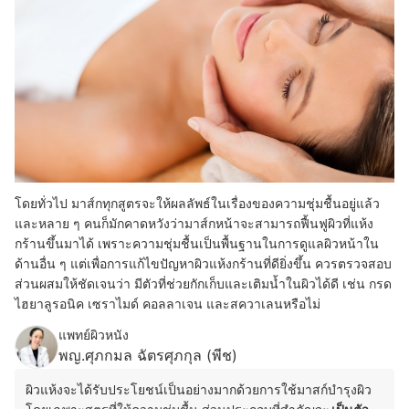
โดยทั่วไป มาส์กทุกสูตรจะให้ผลลัพธ์ในเรื่องของความชุ่มชื้นอยู่แล้ว
และหลาย ๆ คนก็มักคาดหวังว่ามาส์กหน้าจะสามารถฟื้นฟูผิวที่แห้ง
กร้านขึ้นมาได้ เพราะความชุ่มชื้นเป็นพื้นฐานในการดูแลผิวหน้าใน
ด้านอื่น ๆ แต่เพื่อการแก้ไขปัญหาผิวแห้งกร้านที่ดียิ่งขึ้น ควรตรวจสอบ
ส่วนผสมให้ชัดเจนว่า มีตัวที่ช่วยกักเก็บและเติมน้ำในผิวได้ดี เช่น กรด
ไฮยาลูรอนิค เซราไมด์ คอลลาเจน และสควาเลนหรือไม่
แพทย์ผิวหนัง
พญ.ศุภกมล ฉัตรศุภกุล (พีช)
ผิวแห้งจะได้รับประโยชน์เป็นอย่างมากด้วยการใช้มาสก์บำรุงผิว