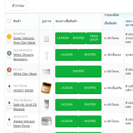
ตัวกรอง
รายละเอียด
สินค้า
รูปภาพ
ช่องทางซื้อสินค้า
เหมาะ
เนื้อสัมผัส
สภาพ
innisfree
ผิวมั
TikTok
1
LAZADA
SHOPEE
Super Volcanic
มาส์กโคลน
ธรรม
SHOP
ผสม
Pore Clay Mask
SULWHASOO
2
LAZADA
SHOPEE
White Ginseng
มาส์กเนื้อเจล
ทุกส
Renewing
Refining Mask
Dr.Leo
ผิวมั
3
SHOPEE
มาส์กโคลน
ผสม
White Clay Mask
I'M FROM
ผิวแห
4
LAZADA
SHOPEE
มาส์กเนื้อครีม
แพ้ง่
HONEY MASK
The Ordinary
ผิวมั
5
LAZADA
SHOPEE
Salicylic Acid 2%
มาส์กโคลน
ผสม
Masque
SKINTIFIC
ผิวมั
6
LAZADA
SHOPEE
Alaska Volcano
มาส์กโคลน
ผสม
Deep Pores
Cleansing Clay