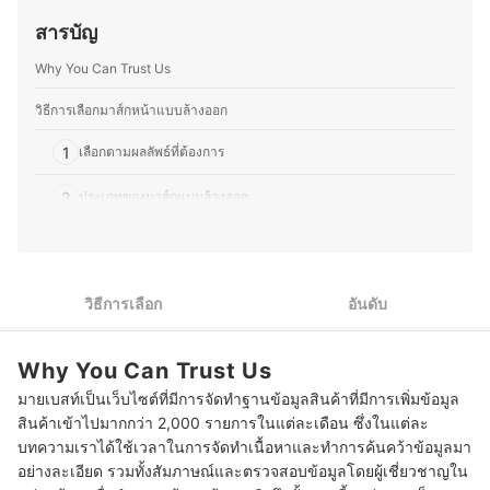
ความรู้และความเข้าใจแก่บุคคลทั่วไปเกี่ยวกับสุขภาพ
ไม่ว่าจะเป็นแต่งหน้าเจ้าสาว แต่งหน้ารับปริญญา หรือแต่ง
ร่างกายและการดูแลผิว โดยคุณพีชมองว่าผิวของคนเราจะมา
สารบัญ
หน้าออกงาน ทำให้คุณอีฟเข้าใจการเลือกใช้ผลิตภัณฑ์ให้
พร้อมกับปัญหาเฉพาะแต่ละบุคคล ดังนั้นการเลือกผลิตภัณฑ์
เหมาะกับสภาพผิวและโอกาสต่าง ๆ ซึ่งนอกจากด้านความ
ต่าง ๆ จึงควรศึกษาให้ดีก่อนตัดสินใจใช้งานเพื่อให้ได้
Why You Can Trust Us
งามแล้ว คุณอีฟยังรักการทำอาหาร โดยเฉพาะการคิดค้นสูตร
ผลิตภัณฑ์ที่เหมาะสมและปลอดภัยกับตนเองมากที่สุด
ใหม่ ๆ ที่ผสมผสานระหว่างอาหารไทยและญี่ปุ่น รวมถึงสอนทำ
ประวัติของ พญ.ศุภกมล ฉัตรศุภกุล (พีช)
อาหารไทยให้กับคนญี่ปุ่นเป็นครั้งคราว จึงชอบทดลองวัตถุดิบ
วิธีการเลือกมาส์กหน้าแบบล้างออก
ที่หาได้ในญี่ปุ่น และปรับรสชาติให้เข้ากับวัฒนธรรมการกิน
ของที่นี่ อีกทั้งยังสนุกกับการแบ่งปันเรื่องราวเกี่ยวกับความงาม
1
เลือกตามผลลัพธ์ที่ต้องการ
และอาหาร ไม่ว่าจะเป็นเทคนิคแต่งหน้า การเลือกสกินแคร์
หรือการสร้างสรรค์เมนูใหม่ ๆ เพื่อให้ผู้อ่านสามารถนำไปปรับ
2
ประเภทของมาส์กแบบล้างออก
ใช้ในชีวิตประจำวันได้อย่างมีประโยชน์
ประวัติของ ขวัญชนก โยชิโมโตะ (อีฟ)
3
เน้นส่วนผสมจากธรรมชาติ สำหรับผิวแพ้ง่าย
10 มาส์กแบบล้างออก ยี่ห้อไหนดี รวมแบรนด์ดัง
วิธีการเลือก
อันดับ
คำถามที่พบบ่อยเกี่ยวกับมาส์กหน้าแบบล้างออก
Why You Can Trust Us
เราต้องนวดหน้าก่อนล้างมาส์กออกไหม?
มายเบสท์เป็นเว็บไซต์ที่มีการจัดทำฐานข้อมูลสินค้าที่มีการเพิ่มข้อมูล
ควรมาส์กหน้าไว้นานแค่ไหน?
สินค้าเข้าไปมากกว่า 2,000 รายการในแต่ละเดือน ซึ่งในแต่ละ
บทความเราได้ใช้เวลาในการจัดทำเนื้อหาและทำการค้นคว้าข้อมูลมา
มาส์กแบบล้างออก ใช้ตอนช่วงไหนดีที่สุด?
อย่างละเอียด รวมทั้งสัมภาษณ์และตรวจสอบข้อมูลโดยผู้เชี่ยวชาญใน